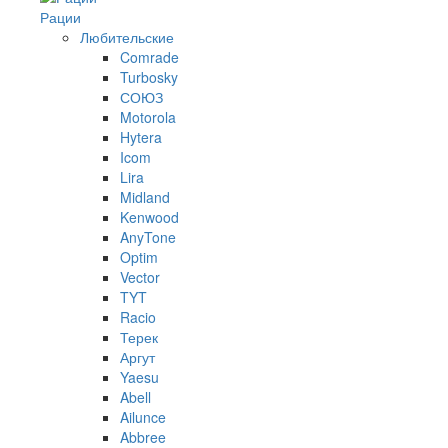
Рации
Любительские
Comrade
Turbosky
СОЮЗ
Motorola
Hytera
Icom
Lira
Midland
Kenwood
AnyTone
Optim
Vector
TYT
Racio
Терек
Аргут
Yaesu
Abell
Ailunce
Abbree