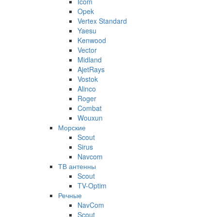
Icom
Opek
Vertex Standard
Yaesu
Kenwood
Vector
Midland
AjetRays
Vostok
Alinco
Roger
Combat
Wouxun
Морские
Scout
Sirus
Navcom
ТВ антенны
Scout
TV-Optim
Речные
NavCom
Scout