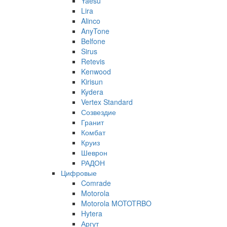
Yaesu
Lira
Alinco
AnyTone
Belfone
Sirus
Retevis
Kenwood
Kirisun
Kydera
Vertex Standard
Созвездие
Гранит
Комбат
Круиз
Шеврон
РАДОН
Цифровые
Comrade
Motorola
Motorola MOTOTRBO
Hytera
Аргут