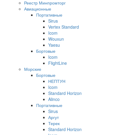
Реестр Минпромторг
Авиационные
Портативные
Sirus
Vertex Standard
Icom
Wouxun
Yaesu
Бортовые
Icom
FlightLine
Морские
Бортовые
НЕПТУН
Icom
Standard Horizon
Alinco
Портативные
Sirus
Аргут
Терек
Standard Horizon