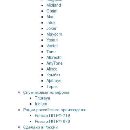
Midland
Optim
Alan
Intek
Joker
Maycom
Yosan
Vector
Таис
Albrecht
AnyTone
Alinco
Комбат
Ajetrays
Терек
Спутниковые телефоны
Thuraya
Iridium
Рации российского производства
Реестр ПП РФ 719
Реестр ПП РФ 878
Сделано в России