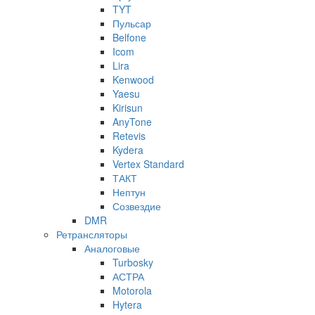
TYT
Пульсар
Belfone
Icom
Lira
Kenwood
Yaesu
Kirisun
AnyTone
Retevis
Kydera
Vertex Standard
ТАКТ
Нептун
Созвездие
DMR
Ретрансляторы
Аналоговые
Turbosky
АСТРА
Motorola
Hytera