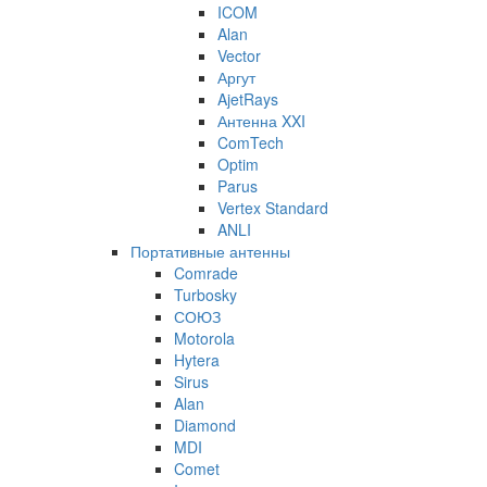
ICOM
Alan
Vector
Аргут
AjetRays
Антенна XXI
ComTech
Optim
Parus
Vertex Standard
ANLI
Портативные антенны
Comrade
Turbosky
СОЮЗ
Motorola
Hytera
Sirus
Alan
Diamond
MDI
Comet