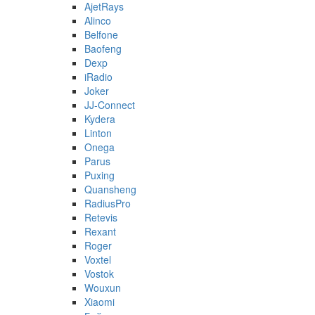
AjetRays
Alinco
Belfone
Baofeng
Dexp
iRadio
Joker
JJ-Connect
Kydera
Linton
Onega
Parus
Puxing
Quansheng
RadiusPro
Retevis
Rexant
Roger
Voxtel
Vostok
Wouxun
Xiaomi