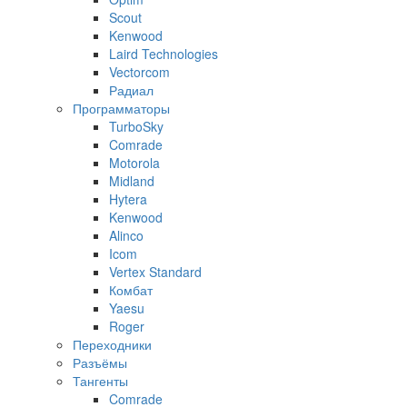
Scout
Kenwood
Laird Technologies
Vectorcom
Радиал
Программаторы
TurboSky
Comrade
Motorola
Midland
Hytera
Kenwood
Alinco
Icom
Vertex Standard
Комбат
Yaesu
Roger
Переходники
Разъёмы
Тангенты
Comrade