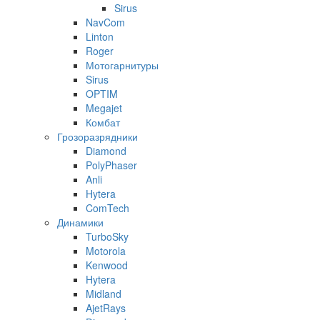
Sirus
NavCom
Linton
Roger
Мотогарнитуры
Sirus
OPTIM
Megajet
Комбат
Грозоразрядники
Diamond
PolyPhaser
Anli
Hytera
ComTech
Динамики
TurboSky
Motorola
Kenwood
Hytera
Midland
AjetRays