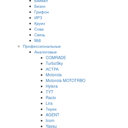
Байкал
Бизон
Грифон
ИРЗ
Круиз
Сова
Связь
Mdi
Профессиональные
Аналоговые
COMRADE
TurboSky
АСТРА
Motorola
Motorola MOTOTRBO
Hytera
TYT
Racio
Lira
Терек
AGENT
Icom
Yaesu