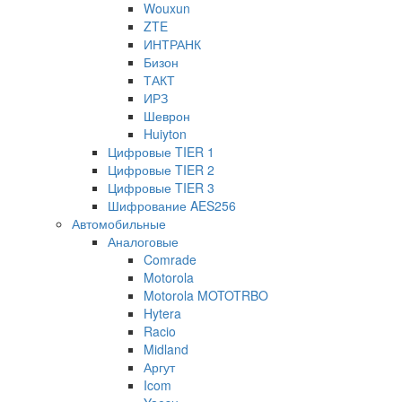
Wouxun
ZTE
ИНТРАНК
Бизон
ТАКТ
ИРЗ
Шеврон
Huiyton
Цифровые TIER 1
Цифровые TIER 2
Цифровые TIER 3
Шифрование AES256
Автомобильные
Аналоговые
Comrade
Motorola
Motorola MOTOTRBO
Hytera
Racio
Midland
Аргут
Icom