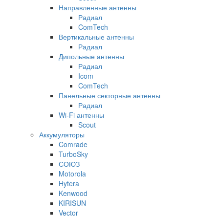
Направленные антенны
Радиал
ComTech
Вертикальные антенны
Радиал
Дипольные антенны
Радиал
Icom
ComTech
Панельные секторные антенны
Радиал
Wi-Fi антенны
Scout
Аккумуляторы
Comrade
TurboSky
СОЮЗ
Motorola
Hytera
Kenwood
KIRISUN
Vector