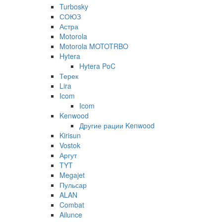
Turbosky
СОЮЗ
Астра
Motorola
Motorola MOTOTRBO
Hytera
Hytera PoC
Терек
Lira
Icom
Icom
Kenwood
Другие рации Kenwood
Kirisun
Vostok
Аргут
TYT
Megajet
Пульсар
ALAN
Combat
Ailunce