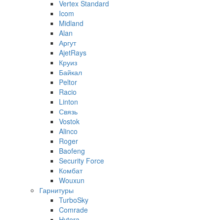
Vertex Standard
Icom
Midland
Alan
Аргут
AjetRays
Круиз
Байкал
Peltor
Racio
Linton
Связь
Vostok
Alinco
Roger
Baofeng
Security Force
Комбат
Wouxun
Гарнитуры
TurboSky
Comrade
Hytera