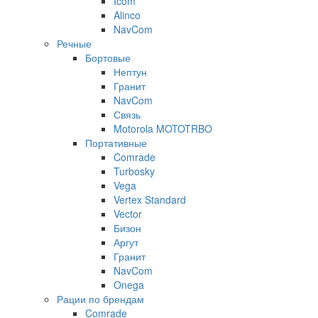
Icom
Alinco
NavCom
Речные
Бортовые
Нептун
Гранит
NavCom
Связь
Motorola MOTOTRBO
Портативные
Comrade
Turbosky
Vega
Vertex Standard
Vector
Бизон
Аргут
Гранит
NavCom
Onega
Рации по брендам
Comrade