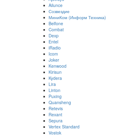
Ailunce
Созвездие
МиниКом (Информ Техника)
Belfone
Combat
Dexp
Entel
iRadio
Icom
Joker
Kenwood
Kirisun
Kydera
Lira
Linton
Puxing
Quansheng
Retevis
Rexant
Sepura
Vertex Standard
Vostok