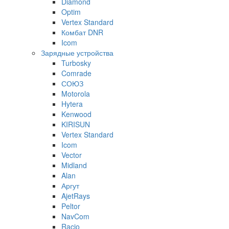
Diamond
Optim
Vertex Standard
Комбат DNR
Icom
Зарядные устройства
Turbosky
Comrade
СОЮЗ
Motorola
Hytera
Kenwood
KIRISUN
Vertex Standard
Icom
Vector
Midland
Alan
Аргут
AjetRays
Peltor
NavCom
Racio