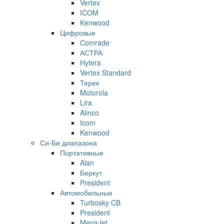
Vertex
ICOM
Kenwood
Цифровые
Comrade
АСТРА
Hytera
Vertex Standard
Терек
Motorola
Lira
Alinco
Icom
Kenwood
Си-Би диапазона
Портативные
Alan
Беркут
President
Автомобильные
Turbosky CB
President
MegaJet