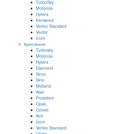
TurboSky
Motorola
Hytera
Kenwood
Vertex Standard
Vector
Icom
Крепления
Turbosky
Motorola
Hytera
Diamond
Sirus
Sirio
Midland
Alan
President
Opek
Comet
Anli
Icom
Vertex Standard
Optim