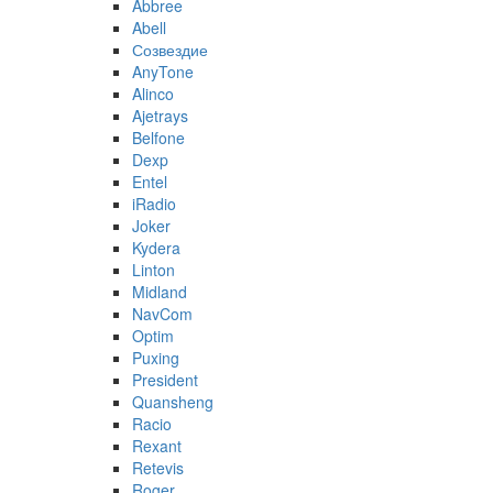
Abbree
Abell
Созвездие
AnyTone
Alinco
Ajetrays
Belfone
Dexp
Entel
iRadio
Joker
Kydera
Linton
Midland
NavCom
Optim
Puxing
President
Quansheng
Racio
Rexant
Retevis
Roger