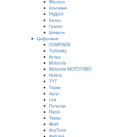
Wouxun
Альтавия
РАДОН
Бизон
Гранит
Шеврон
Цифровые
COMRADE
Turbosky
Астра
Motorola
Motorola MOTOTRBO
Hytera
TYT
Терек
Аргут
Lira
Пульсар
Racio
Yaesu
Abell
AnyTone
Ajetrays