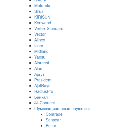
Motorola
Sirus
KIRISUN
Kenwood
Vertex Standard
Vector
Alinco
Icom
Midland
Yaesu
Albrecht
Alan
Аргут
President
AjetRays
RadiusPro
Байкал
JJ-Connect
Шумозащищенные наушники
Comrade
Sensear
Peltor