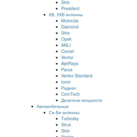
Sirio
President
КВ, УКВ антенны
Motorola
Diamond
Sirio
Opek
ANLI
Comet
Vector
AjetRays
Parus
Vertex Standard
Icom
Радиал
ComTech
Делители мощности
Автомобильные
Си-Би антенны
Turbosky
Sirus
Sirio
Vector