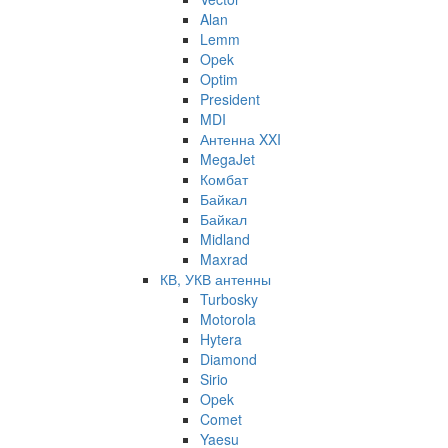
Alan
Lemm
Opek
Optim
President
MDI
Антенна XXI
MegaJet
Комбат
Байкал
Байкал
Midland
Maxrad
КВ, УКВ антенны
Turbosky
Motorola
Hytera
Diamond
Sirio
Opek
Comet
Yaesu