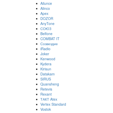
Ailunce
Alinco
Apex
DOZOR
AnyTone
СОЮЗ
Belfone
COMBAT IT
Созвездие
iRadio
Joker
Kenwood
Kydera
Kirisun
Datakam
SIRUS
Quansheng
Retevis
Rexant
ТАКТ Atex
Vertex Standard
Vostok