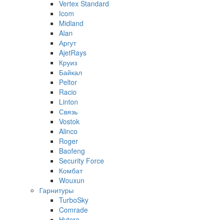
Vertex Standard
Icom
Midland
Alan
Аргут
AjetRays
Круиз
Байкал
Peltor
Racio
Linton
Связь
Vostok
Alinco
Roger
Baofeng
Security Force
Комбат
Wouxun
Гарнитуры
TurboSky
Comrade
Hytera