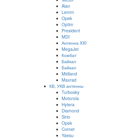
Alan
Lemm
Opek
Optim
President
MDI
Антенна XXI
MegaJet
Комбат
Байкал
Байкал
Midland
Maxrad
КВ, УКВ антенны
Turbosky
Motorola
Hytera
Diamond
Sirio
Opek
Comet
Yaesu