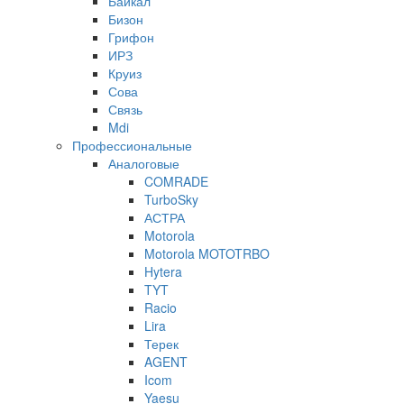
Байкал
Бизон
Грифон
ИРЗ
Круиз
Сова
Связь
Mdi
Профессиональные
Аналоговые
COMRADE
TurboSky
АСТРА
Motorola
Motorola MOTOTRBO
Hytera
TYT
Racio
Lira
Терек
AGENT
Icom
Yaesu