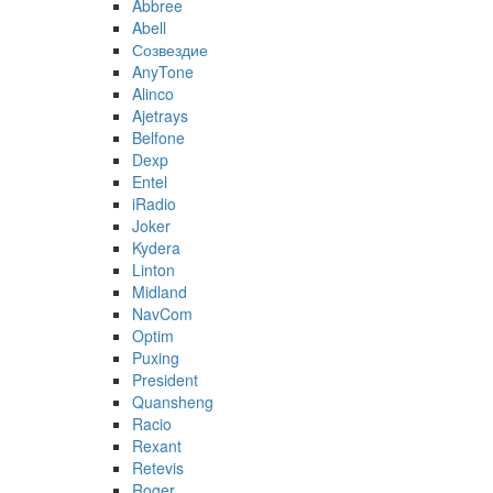
Abbree
Abell
Созвездие
AnyTone
Alinco
Ajetrays
Belfone
Dexp
Entel
iRadio
Joker
Kydera
Linton
Midland
NavCom
Optim
Puxing
President
Quansheng
Racio
Rexant
Retevis
Roger