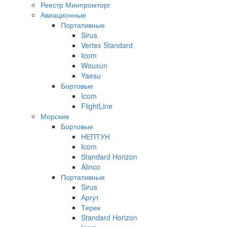
Реестр Минпромторг
Авиационные
Портативные
Sirus
Vertex Standard
Icom
Wouxun
Yaesu
Бортовые
Icom
FlightLine
Морские
Бортовые
НЕПТУН
Icom
Standard Horizon
Alinco
Портативные
Sirus
Аргут
Терек
Standard Horizon