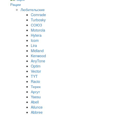
Рации
Любительские
Comrade
Turbosky
СОЮЗ
Motorola
Hytera
Icom
Lira
Midland
Kenwood
AnyTone
Optim
Vector
TYT
Racio
Терек
Аргут
Yaesu
Abell
Ailunce
Abbree