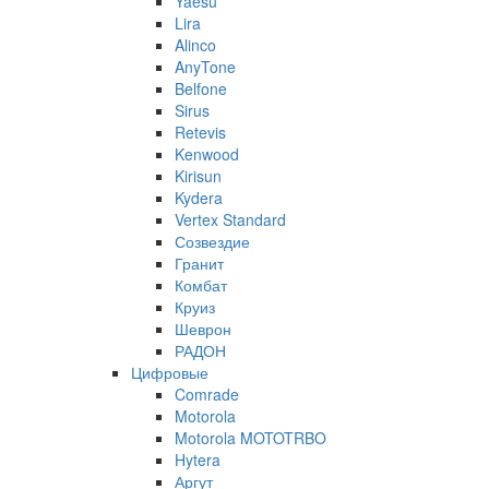
Yaesu
Lira
Alinco
AnyTone
Belfone
Sirus
Retevis
Kenwood
Kirisun
Kydera
Vertex Standard
Созвездие
Гранит
Комбат
Круиз
Шеврон
РАДОН
Цифровые
Comrade
Motorola
Motorola MOTOTRBO
Hytera
Аргут