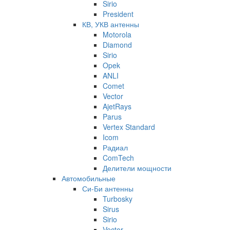
Sirio
President
КВ, УКВ антенны
Motorola
Diamond
Sirio
Opek
ANLI
Comet
Vector
AjetRays
Parus
Vertex Standard
Icom
Радиал
ComTech
Делители мощности
Автомобильные
Си-Би антенны
Turbosky
Sirus
Sirio
Vector