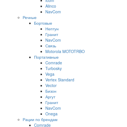
Icom
Alinco
NavCom
Речные
Бортовые
Нептун
Гранит
NavCom
Связь
Motorola MOTOTRBO
Портативные
Comrade
Turbosky
Vega
Vertex Standard
Vector
Бизон
Аргут
Гранит
NavCom
Onega
Рации по брендам
Comrade