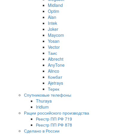
Midland
Optim
Alan
Intek
Joker
Maycom
Yosan
Vector
Таис
Albrecht
AnyTone
Alinco
Комбат
Ajetrays
Терек
Спутниковые телефоны
Thuraya
Iridium
Рации российского производства
Реестр ПП РФ 719
Реестр ПП РФ 878
Сделано в России