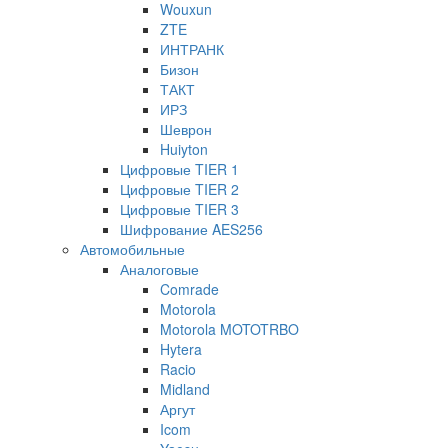
Wouxun
ZTE
ИНТРАНК
Бизон
ТАКТ
ИРЗ
Шеврон
Huiyton
Цифровые TIER 1
Цифровые TIER 2
Цифровые TIER 3
Шифрование AES256
Автомобильные
Аналоговые
Comrade
Motorola
Motorola MOTOTRBO
Hytera
Racio
Midland
Аргут
Icom