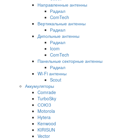
Направленные антенны
Радиал
ComTech
Вертикальные антенны
Радиал
Дипольные антенны
Радиал
Icom
ComTech
Панельные секторные антенны
Радиал
Wi-Fi антенны
Scout
Аккумуляторы
Comrade
TurboSky
СОЮЗ
Motorola
Hytera
Kenwood
KIRISUN
Vector