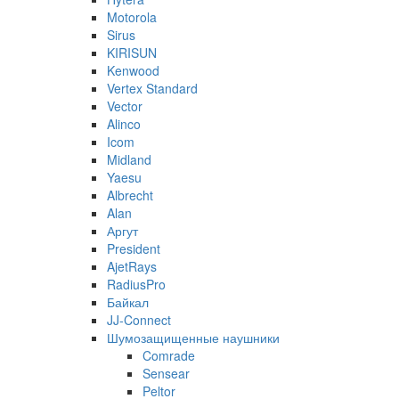
Motorola
Sirus
KIRISUN
Kenwood
Vertex Standard
Vector
Alinco
Icom
Midland
Yaesu
Albrecht
Alan
Аргут
President
AjetRays
RadiusPro
Байкал
JJ-Connect
Шумозащищенные наушники
Comrade
Sensear
Peltor