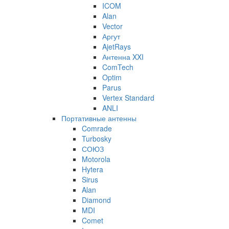
ICOM
Alan
Vector
Аргут
AjetRays
Антенна XXI
ComTech
Optim
Parus
Vertex Standard
ANLI
Портативные антенны
Comrade
Turbosky
СОЮЗ
Motorola
Hytera
Sirus
Alan
Diamond
MDI
Comet