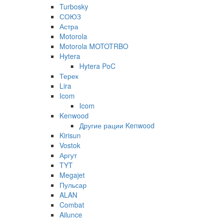
Turbosky
СОЮЗ
Астра
Motorola
Motorola MOTOTRBO
Hytera
Hytera PoC
Терек
Lira
Icom
Icom
Kenwood
Другие рации Kenwood
Kirisun
Vostok
Аргут
TYT
Megajet
Пульсар
ALAN
Combat
Ailunce