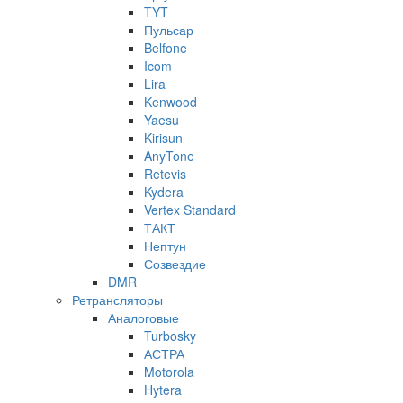
TYT
Пульсар
Belfone
Icom
Lira
Kenwood
Yaesu
Kirisun
AnyTone
Retevis
Kydera
Vertex Standard
ТАКТ
Нептун
Созвездие
DMR
Ретрансляторы
Аналоговые
Turbosky
АСТРА
Motorola
Hytera