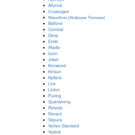
Ailunce
Созвездие
МиниКом (Информ Техника)
Belfone
Combat
Dexp
Entel
iRadio
Icom
Joker
Kenwood
Kirisun
Kydera
Lira
Linton
Puxing
Quansheng
Retevis
Rexant
Sepura
Vertex Standard
Vostok