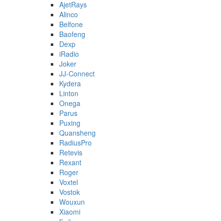
AjetRays
Alinco
Belfone
Baofeng
Dexp
iRadio
Joker
JJ-Connect
Kydera
Linton
Onega
Parus
Puxing
Quansheng
RadiusPro
Retevis
Rexant
Roger
Voxtel
Vostok
Wouxun
Xiaomi