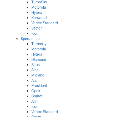
TurboSky
Motorola
Hytera
Kenwood
Vertex Standard
Vector
Icom
Крепления
Turbosky
Motorola
Hytera
Diamond
Sirus
Sirio
Midland
Alan
President
Opek
Comet
Anli
Icom
Vertex Standard
Optim