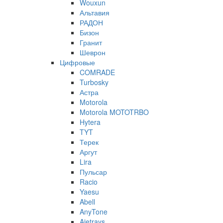
Wouxun
Альтавия
РАДОН
Бизон
Гранит
Шеврон
Цифровые
COMRADE
Turbosky
Астра
Motorola
Motorola MOTOTRBO
Hytera
TYT
Терек
Аргут
Lira
Пульсар
Racio
Yaesu
Abell
AnyTone
Ajetrays