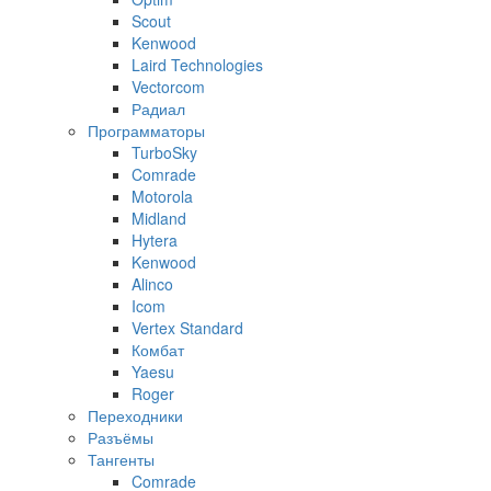
Scout
Kenwood
Laird Technologies
Vectorcom
Радиал
Программаторы
TurboSky
Comrade
Motorola
Midland
Hytera
Kenwood
Alinco
Icom
Vertex Standard
Комбат
Yaesu
Roger
Переходники
Разъёмы
Тангенты
Comrade