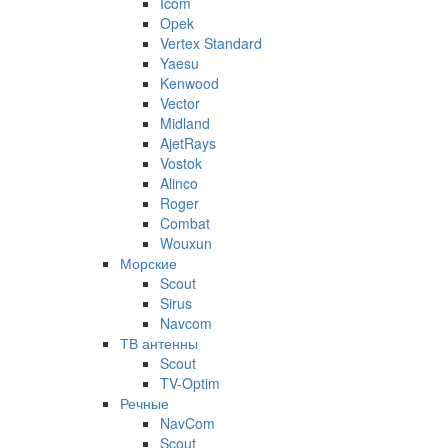
Icom
Opek
Vertex Standard
Yaesu
Kenwood
Vector
Midland
AjetRays
Vostok
Alinco
Roger
Combat
Wouxun
Морские
Scout
Sirus
Navcom
ТВ антенны
Scout
TV-Optim
Речные
NavCom
Scout