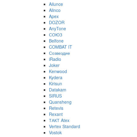
Ailunce
Alinco
Apex
DOZOR
AnyTone
СОЮЗ
Belfone
COMBAT IT
Созвездие
iRadio
Joker
Kenwood
Kydera
Kirisun
Datakam
SIRUS
Quansheng
Retevis
Rexant
ТАКТ Atex
Vertex Standard
Vostok