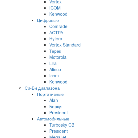
Vertex
ICOM
Kenwood
Цифровые
Comrade
АСТРА
Hytera
Vertex Standard
Терек
Motorola
Lira
Alinco
Icom
Kenwood
Си-Би диапазона
Портативные
Alan
Беркут
President
Автомобильные
Turbosky CB
President
MegaJet