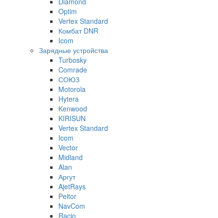
Diamond
Optim
Vertex Standard
Комбат DNR
Icom
Зарядные устройства
Turbosky
Comrade
СОЮЗ
Motorola
Hytera
Kenwood
KIRISUN
Vertex Standard
Icom
Vector
Midland
Alan
Аргут
AjetRays
Peltor
NavCom
Racio