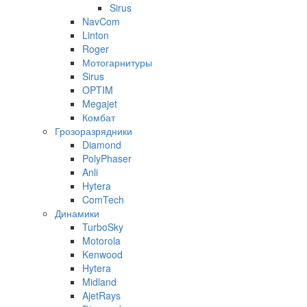
Sirus
NavCom
Linton
Roger
Мотогарнитуры
Sirus
OPTIM
Megajet
Комбат
Грозоразрядники
Diamond
PolyPhaser
Anli
Hytera
ComTech
Динамики
TurboSky
Motorola
Kenwood
Hytera
Midland
AjetRays