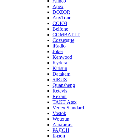
Alinco
Apex
DOZOR
AnyTone
СОЮЗ
Belfone
COMBAT IT
Созвездие
iRadio
Joker
Kenwood
Kydera
Kirisun
Datakam
SIRUS
Quansheng
Retevis
Rexant
ТАКТ Atex
Vertex Standard
Vostok
Wouxun
Альтавия
РАДОН
Бизон