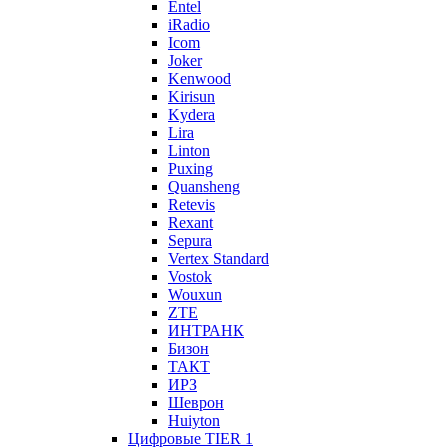
Entel
iRadio
Icom
Joker
Kenwood
Kirisun
Kydera
Lira
Linton
Puxing
Quansheng
Retevis
Rexant
Sepura
Vertex Standard
Vostok
Wouxun
ZTE
ИНТРАНК
Бизон
ТАКТ
ИРЗ
Шеврон
Huiyton
Цифровые TIER 1