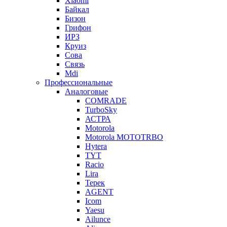
Xiaomi
Байкал
Бизон
Грифон
ИРЗ
Круиз
Сова
Связь
Mdi
Профессиональные
Аналоговые
COMRADE
TurboSky
АСТРА
Motorola
Motorola MOTOTRBO
Hytera
TYT
Racio
Lira
Терек
AGENT
Icom
Yaesu
Ailunce