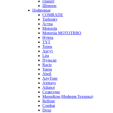
Гранит
Шеврон
Цифровые
COMRADE
Turbosky
Астра
Motorola
Motorola MOTOTRBO
Hytera
TYT
Терек
Аргут
Lira
Пульсар
Racio
Yaesu
Abell
AnyTone
Ajetrays
Ailunce
Созвездие
МиниКом (Информ Техника)
Belfone
Combat
Dexp