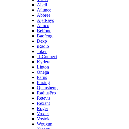
Abell
Ailunce
Abbree
AjetRays
Alinco
Belfone
Baofeng
Dexp
iRadio
Joker
JJ-Connect
Kydera
Linton
Onega
Parus
Puxing
Quansheng
RadiusPro
Retevis
Rexant
Roger
Voxtel
Vostok
Wouxun