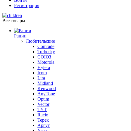
Войти
Регистрация
Все товары
Рации
Любительские
Comrade
Turbosky
СОЮЗ
Motorola
Hytera
Icom
Lira
Midland
Kenwood
AnyTone
Optim
Vector
TYT
Racio
Терек
Аргут
Yaesu