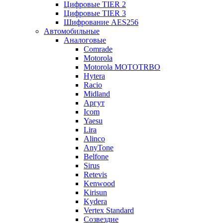
Цифровые TIER 2
Цифровые TIER 3
Шифрование AES256
Автомобильные
Аналоговые
Comrade
Motorola
Motorola MOTOTRBO
Hytera
Racio
Midland
Аргут
Icom
Yaesu
Lira
Alinco
AnyTone
Belfone
Sirus
Retevis
Kenwood
Kirisun
Kydera
Vertex Standard
Созвездие