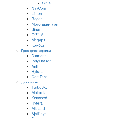
Sirus
NavCom
Linton
Roger
Мотогарнитуры
Sirus
OPTIM
Megajet
Комбат
Грозоразрядники
Diamond
PolyPhaser
Anli
Hytera
ComTech
Динамики
TurboSky
Motorola
Kenwood
Hytera
Midland
AjetRays