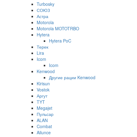
Turbosky
СОЮЗ
Астра
Motorola
Motorola MOTOTRBO
Hytera
Hytera PoC
Терек
Lira
Icom
Icom
Kenwood
Другие рации Kenwood
Kirisun
Vostok
Аргут
TYT
Megajet
Пульсар
ALAN
Combat
Ailunce