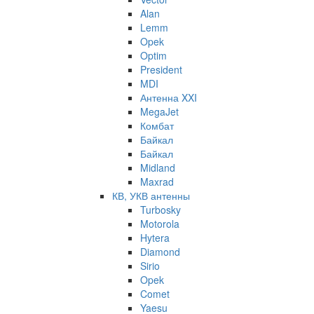
Alan
Lemm
Opek
Optim
President
MDI
Антенна XXI
MegaJet
Комбат
Байкал
Байкал
Midland
Maxrad
КВ, УКВ антенны
Turbosky
Motorola
Hytera
Diamond
Sirio
Opek
Comet
Yaesu