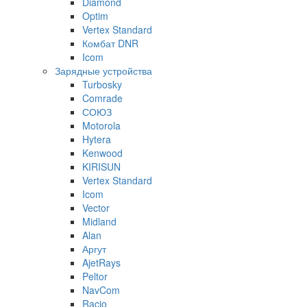
Diamond
Optim
Vertex Standard
Комбат DNR
Icom
Зарядные устройства
Turbosky
Comrade
СОЮЗ
Motorola
Hytera
Kenwood
KIRISUN
Vertex Standard
Icom
Vector
Midland
Alan
Аргут
AjetRays
Peltor
NavCom
Racio