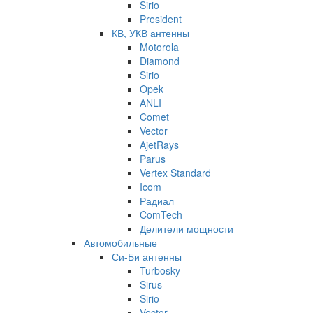
Sirio
President
КВ, УКВ антенны
Motorola
Diamond
Sirio
Opek
ANLI
Comet
Vector
AjetRays
Parus
Vertex Standard
Icom
Радиал
ComTech
Делители мощности
Автомобильные
Си-Би антенны
Turbosky
Sirus
Sirio
Vector