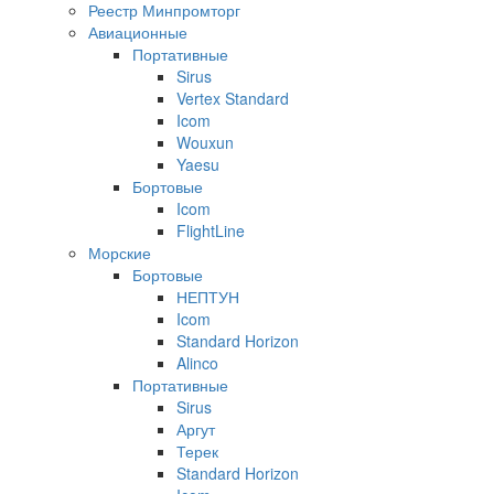
Реестр Минпромторг
Авиационные
Портативные
Sirus
Vertex Standard
Icom
Wouxun
Yaesu
Бортовые
Icom
FlightLine
Морские
Бортовые
НЕПТУН
Icom
Standard Horizon
Alinco
Портативные
Sirus
Аргут
Терек
Standard Horizon