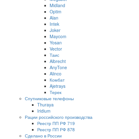
Midland
Optim
Alan
Intek
Joker
Maycom
Yosan
Vector
Таис
Albrecht
AnyTone
Alinco
Комбат
Ajetrays
Терек
Спутниковые телефоны
Thuraya
Iridium
Рации российского производства
Реестр ПП РФ 719
Реестр ПП РФ 878
Сделано в России