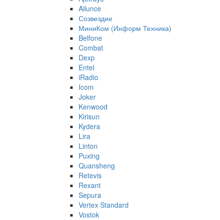
Ailunce
Созвездие
МиниКом (Информ Техника)
Belfone
Combat
Dexp
Entel
iRadio
Icom
Joker
Kenwood
Kirisun
Kydera
Lira
Linton
Puxing
Quansheng
Retevis
Rexant
Sepura
Vertex Standard
Vostok