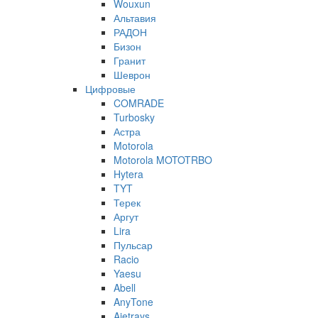
Wouxun
Альтавия
РАДОН
Бизон
Гранит
Шеврон
Цифровые
COMRADE
Turbosky
Астра
Motorola
Motorola MOTOTRBO
Hytera
TYT
Терек
Аргут
Lira
Пульсар
Racio
Yaesu
Abell
AnyTone
Ajetrays