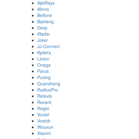
AjetRays
Alinco
Belfone
Baofeng
Dexp
iRadio
Joker
JJ-Connect
Kydera
Linton
Onega
Parus
Puxing
Quansheng
RadiusPro
Retevis
Rexant
Roger
Voxtel
Vostok
Wouxun
Xiaomi