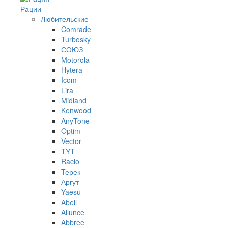
Рации
Любительские
Comrade
Turbosky
СОЮЗ
Motorola
Hytera
Icom
Lira
Midland
Kenwood
AnyTone
Optim
Vector
TYT
Racio
Терек
Аргут
Yaesu
Abell
Ailunce
Abbree