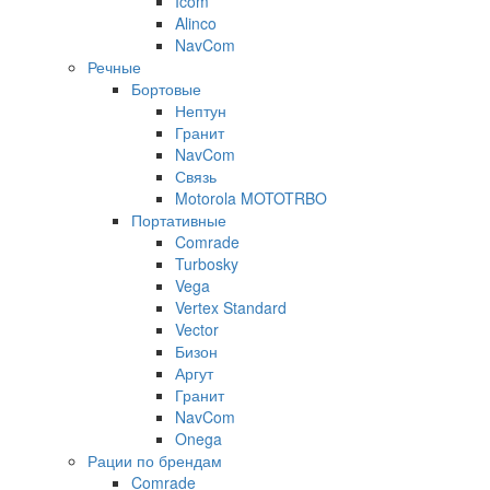
Icom
Alinco
NavCom
Речные
Бортовые
Нептун
Гранит
NavCom
Связь
Motorola MOTOTRBO
Портативные
Comrade
Turbosky
Vega
Vertex Standard
Vector
Бизон
Аргут
Гранит
NavCom
Onega
Рации по брендам
Comrade