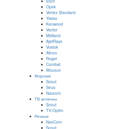
Icom
Opek
Vertex Standard
Yaesu
Kenwood
Vector
Midland
AjetRays
Vostok
Alinco
Roger
Combat
Wouxun
Морские
Scout
Sirus
Navcom
ТВ антенны
Scout
TV-Optim
Речные
NavCom
Scout