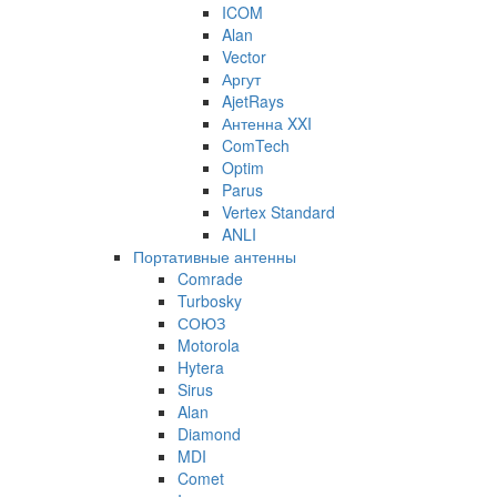
ICOM
Alan
Vector
Аргут
AjetRays
Антенна XXI
ComTech
Optim
Parus
Vertex Standard
ANLI
Портативные антенны
Comrade
Turbosky
СОЮЗ
Motorola
Hytera
Sirus
Alan
Diamond
MDI
Comet