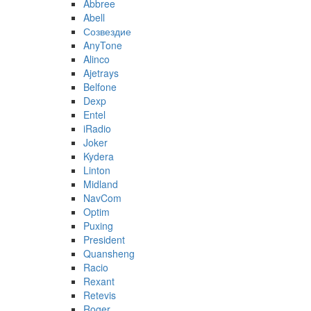
Abbree
Abell
Созвездие
AnyTone
Alinco
Ajetrays
Belfone
Dexp
Entel
iRadio
Joker
Kydera
Linton
Midland
NavCom
Optim
Puxing
President
Quansheng
Racio
Rexant
Retevis
Roger