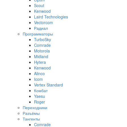
Scout
Kenwood
Laird Technologies
Vectorcom
Радиал
Программаторы
TurboSky
Comrade
Motorola
Midland
Hytera
Kenwood
Alinco
Icom
Vertex Standard
Комбат
Yaesu
Roger
Переходники
Разъёмы
Тангенты
Comrade