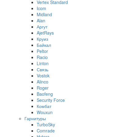
Vertex Standard
Icom
Midland
Alan
Аргут
AjetRays
Круиз
Байкал
Peltor
Racio
Linton
Связь
Vostok
Alinco
Roger
Baofeng
Security Force
Комбат
Wouxun
Гарнитуры
TurboSky
Comrade
Hytera