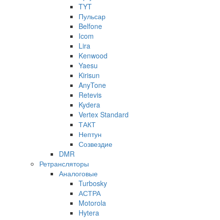
TYT
Пульсар
Belfone
Icom
Lira
Kenwood
Yaesu
Kirisun
AnyTone
Retevis
Kydera
Vertex Standard
ТАКТ
Нептун
Созвездие
DMR
Ретрансляторы
Аналоговые
Turbosky
АСТРА
Motorola
Hytera