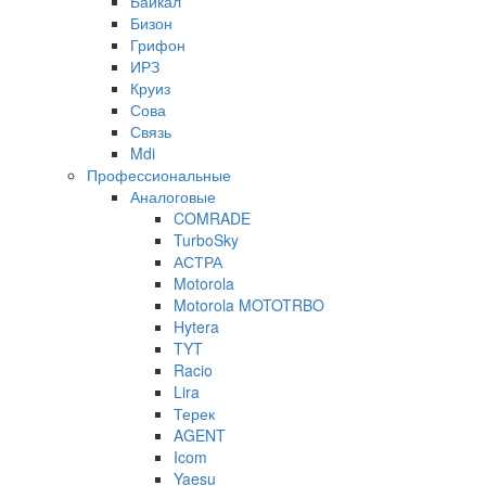
Байкал
Бизон
Грифон
ИРЗ
Круиз
Сова
Связь
Mdi
Профессиональные
Аналоговые
COMRADE
TurboSky
АСТРА
Motorola
Motorola MOTOTRBO
Hytera
TYT
Racio
Lira
Терек
AGENT
Icom
Yaesu