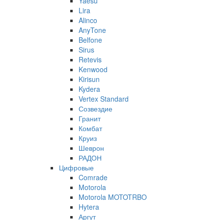
Yaesu
Lira
Alinco
AnyTone
Belfone
Sirus
Retevis
Kenwood
Kirisun
Kydera
Vertex Standard
Созвездие
Гранит
Комбат
Круиз
Шеврон
РАДОН
Цифровые
Comrade
Motorola
Motorola MOTOTRBO
Hytera
Аргут