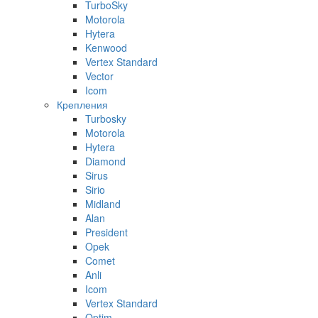
TurboSky
Motorola
Hytera
Kenwood
Vertex Standard
Vector
Icom
Крепления
Turbosky
Motorola
Hytera
Diamond
Sirus
Sirio
Midland
Alan
President
Opek
Comet
Anli
Icom
Vertex Standard
Optim