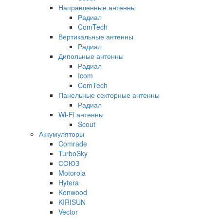
Направленные антенны
Радиал
ComTech
Вертикальные антенны
Радиал
Дипольные антенны
Радиал
Icom
ComTech
Панельные секторные антенны
Радиал
Wi-Fi антенны
Scout
Аккумуляторы
Comrade
TurboSky
СОЮЗ
Motorola
Hytera
Kenwood
KIRISUN
Vector