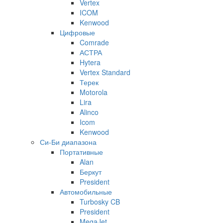
Vertex
ICOM
Kenwood
Цифровые
Comrade
АСТРА
Hytera
Vertex Standard
Терек
Motorola
Lira
Alinco
Icom
Kenwood
Си-Би диапазона
Портативные
Alan
Беркут
President
Автомобильные
Turbosky CB
President
MegaJet