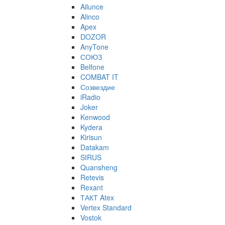
Ailunce
Alinco
Apex
DOZOR
AnyTone
СОЮЗ
Belfone
COMBAT IT
Созвездие
iRadio
Joker
Kenwood
Kydera
Kirisun
Datakam
SIRUS
Quansheng
Retevis
Rexant
ТАКТ Atex
Vertex Standard
Vostok