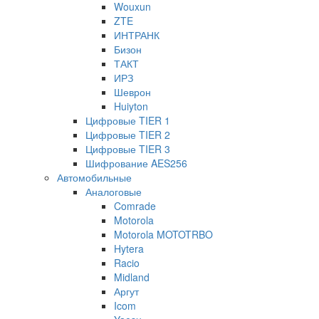
Wouxun
ZTE
ИНТРАНК
Бизон
ТАКТ
ИРЗ
Шеврон
Huiyton
Цифровые TIER 1
Цифровые TIER 2
Цифровые TIER 3
Шифрование AES256
Автомобильные
Аналоговые
Comrade
Motorola
Motorola MOTOTRBO
Hytera
Racio
Midland
Аргут
Icom