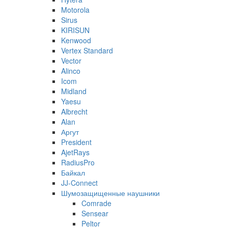
Motorola
Sirus
KIRISUN
Kenwood
Vertex Standard
Vector
Alinco
Icom
Midland
Yaesu
Albrecht
Alan
Аргут
President
AjetRays
RadiusPro
Байкал
JJ-Connect
Шумозащищенные наушники
Comrade
Sensear
Peltor