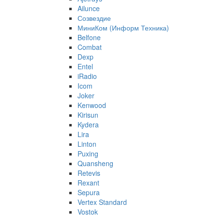
Ailunce
Созвездие
МиниКом (Информ Техника)
Belfone
Combat
Dexp
Entel
iRadio
Icom
Joker
Kenwood
Kirisun
Kydera
Lira
Linton
Puxing
Quansheng
Retevis
Rexant
Sepura
Vertex Standard
Vostok