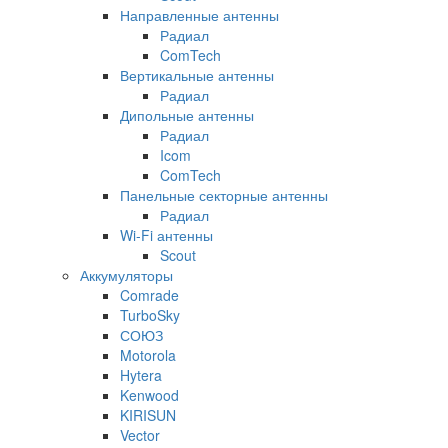
Направленные антенны
Радиал
ComTech
Вертикальные антенны
Радиал
Дипольные антенны
Радиал
Icom
ComTech
Панельные секторные антенны
Радиал
Wi-Fi антенны
Scout
Аккумуляторы
Comrade
TurboSky
СОЮЗ
Motorola
Hytera
Kenwood
KIRISUN
Vector