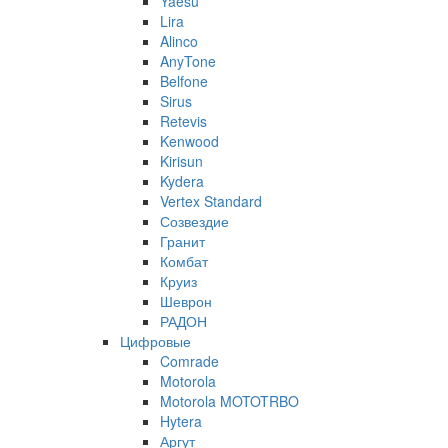
Yaesu
Lira
Alinco
AnyTone
Belfone
Sirus
Retevis
Kenwood
Kirisun
Kydera
Vertex Standard
Созвездие
Гранит
Комбат
Круиз
Шеврон
РАДОН
Цифровые
Comrade
Motorola
Motorola MOTOTRBO
Hytera
Аргут