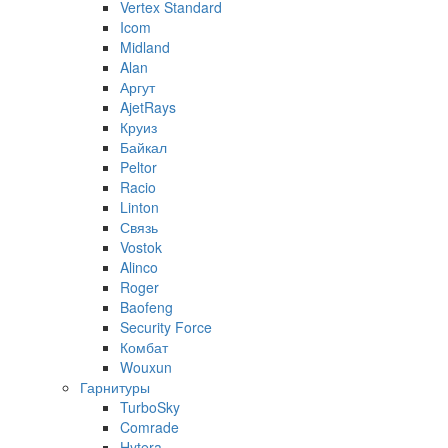
Vertex Standard
Icom
Midland
Alan
Аргут
AjetRays
Круиз
Байкал
Peltor
Racio
Linton
Связь
Vostok
Alinco
Roger
Baofeng
Security Force
Комбат
Wouxun
Гарнитуры
TurboSky
Comrade
Hytera