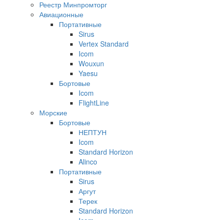
Реестр Минпромторг
Авиационные
Портативные
Sirus
Vertex Standard
Icom
Wouxun
Yaesu
Бортовые
Icom
FlightLine
Морские
Бортовые
НЕПТУН
Icom
Standard Horizon
Alinco
Портативные
Sirus
Аргут
Терек
Standard Horizon