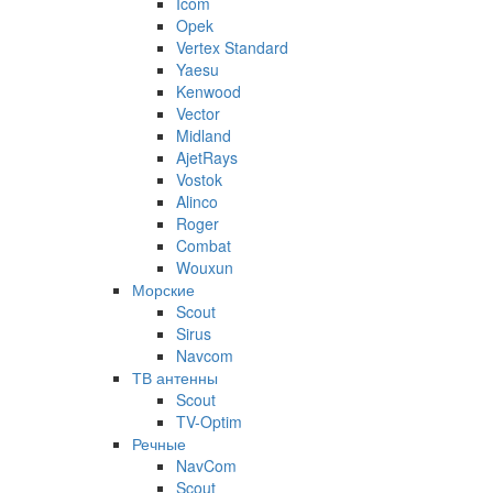
Icom
Opek
Vertex Standard
Yaesu
Kenwood
Vector
Midland
AjetRays
Vostok
Alinco
Roger
Combat
Wouxun
Морские
Scout
Sirus
Navcom
ТВ антенны
Scout
TV-Optim
Речные
NavCom
Scout