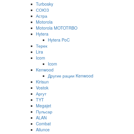
Turbosky
СОЮЗ
Астра
Motorola
Motorola MOTOTRBO
Hytera
Hytera PoC
Терек
Lira
Icom
Icom
Kenwood
Другие рации Kenwood
Kirisun
Vostok
Аргут
TYT
Megajet
Пульсар
ALAN
Combat
Ailunce