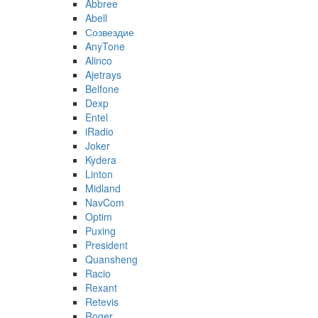
Abbree
Abell
Созвездие
AnyTone
Alinco
Ajetrays
Belfone
Dexp
Entel
iRadio
Joker
Kydera
Linton
Midland
NavCom
Optim
Puxing
President
Quansheng
Racio
Rexant
Retevis
Roger