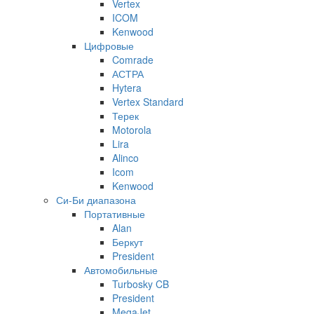
Vertex
ICOM
Kenwood
Цифровые
Comrade
АСТРА
Hytera
Vertex Standard
Терек
Motorola
Lira
Alinco
Icom
Kenwood
Си-Би диапазона
Портативные
Alan
Беркут
President
Автомобильные
Turbosky CB
President
MegaJet