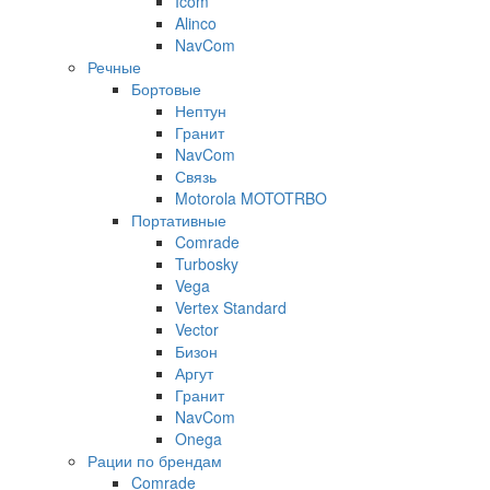
Icom
Alinco
NavCom
Речные
Бортовые
Нептун
Гранит
NavCom
Связь
Motorola MOTOTRBO
Портативные
Comrade
Turbosky
Vega
Vertex Standard
Vector
Бизон
Аргут
Гранит
NavCom
Onega
Рации по брендам
Comrade