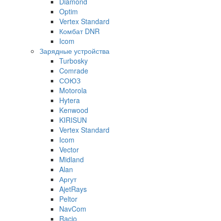
Diamond
Optim
Vertex Standard
Комбат DNR
Icom
Зарядные устройства
Turbosky
Comrade
СОЮЗ
Motorola
Hytera
Kenwood
KIRISUN
Vertex Standard
Icom
Vector
Midland
Alan
Аргут
AjetRays
Peltor
NavCom
Racio