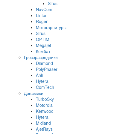
Sirus
NavCom
Linton
Roger
Мотогарнитуры
Sirus
OPTIM
Megajet
Комбат
Грозоразрядники
Diamond
PolyPhaser
Anli
Hytera
ComTech
Динамики
TurboSky
Motorola
Kenwood
Hytera
Midland
AjetRays