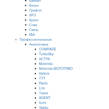
Байкал
Бизон
Грифон
ИРЗ
Круиз
Сова
Связь
Mdi
Профессиональные
Аналоговые
COMRADE
TurboSky
АСТРА
Motorola
Motorola MOTOTRBO
Hytera
TYT
Racio
Lira
Терек
AGENT
Icom
Yaesu