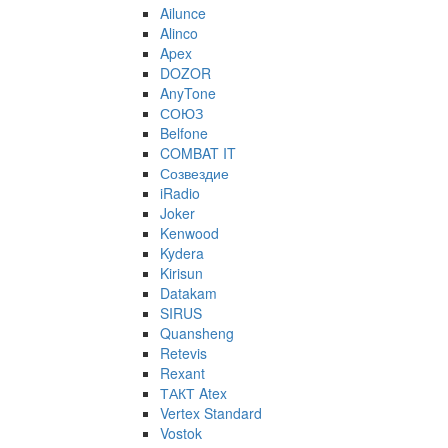
Ailunce
Alinco
Apex
DOZOR
AnyTone
СОЮЗ
Belfone
COMBAT IT
Созвездие
iRadio
Joker
Kenwood
Kydera
Kirisun
Datakam
SIRUS
Quansheng
Retevis
Rexant
ТАКТ Atex
Vertex Standard
Vostok