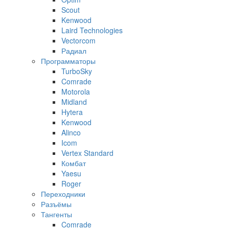
Scout
Kenwood
Laird Technologies
Vectorcom
Радиал
Программаторы
TurboSky
Comrade
Motorola
Midland
Hytera
Kenwood
Alinco
Icom
Vertex Standard
Комбат
Yaesu
Roger
Переходники
Разъёмы
Тангенты
Comrade