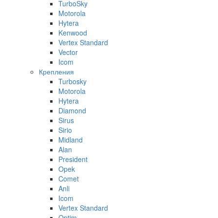
TurboSky
Motorola
Hytera
Kenwood
Vertex Standard
Vector
Icom
Крепления
Turbosky
Motorola
Hytera
Diamond
Sirus
Sirio
Midland
Alan
President
Opek
Comet
Anli
Icom
Vertex Standard
Optim