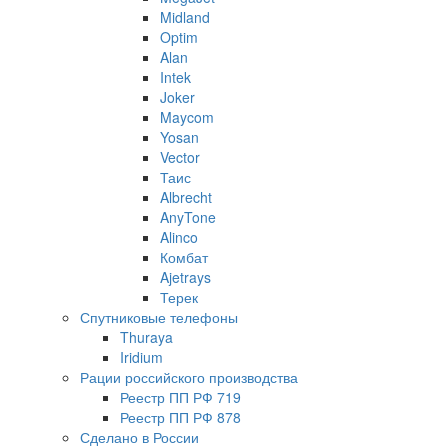
Midland
Optim
Alan
Intek
Joker
Maycom
Yosan
Vector
Таис
Albrecht
AnyTone
Alinco
Комбат
Ajetrays
Терек
Спутниковые телефоны
Thuraya
Iridium
Рации российского производства
Реестр ПП РФ 719
Реестр ПП РФ 878
Сделано в России