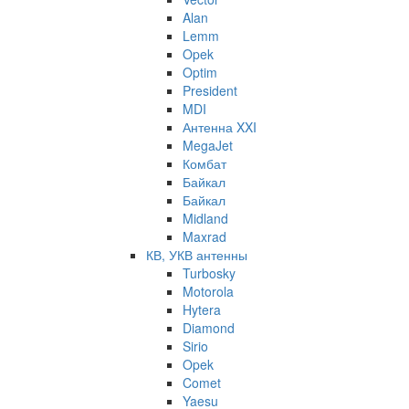
Alan
Lemm
Opek
Optim
President
MDI
Антенна XXI
MegaJet
Комбат
Байкал
Байкал
Midland
Maxrad
КВ, УКВ антенны
Turbosky
Motorola
Hytera
Diamond
Sirio
Opek
Comet
Yaesu