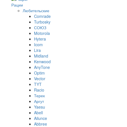
Рации
Любительские
Comrade
Turbosky
СОЮЗ
Motorola
Hytera
Icom
Lira
Midland
Kenwood
AnyTone
Optim
Vector
TYT
Racio
Терек
Аргут
Yaesu
Abell
Ailunce
Abbree