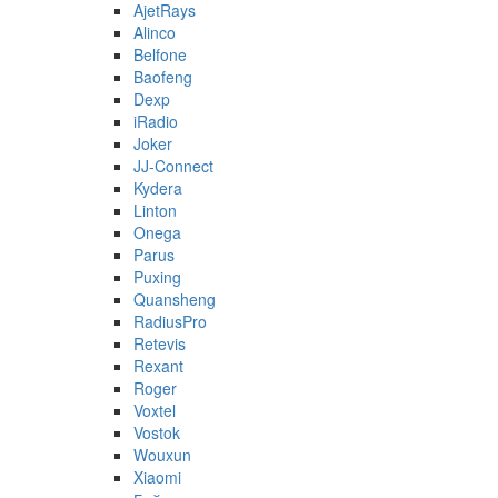
AjetRays
Alinco
Belfone
Baofeng
Dexp
iRadio
Joker
JJ-Connect
Kydera
Linton
Onega
Parus
Puxing
Quansheng
RadiusPro
Retevis
Rexant
Roger
Voxtel
Vostok
Wouxun
Xiaomi