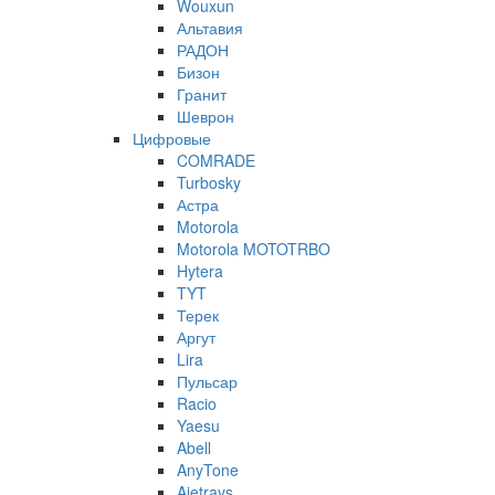
Wouxun
Альтавия
РАДОН
Бизон
Гранит
Шеврон
Цифровые
COMRADE
Turbosky
Астра
Motorola
Motorola MOTOTRBO
Hytera
TYT
Терек
Аргут
Lira
Пульсар
Racio
Yaesu
Abell
AnyTone
Ajetrays