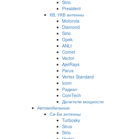
Sirio
President
КВ, УКВ антенны
Motorola
Diamond
Sirio
Opek
ANLI
Comet
Vector
AjetRays
Parus
Vertex Standard
Icom
Радиал
ComTech
Делители мощности
Автомобильные
Си-Би антенны
Turbosky
Sirus
Sirio
Vector