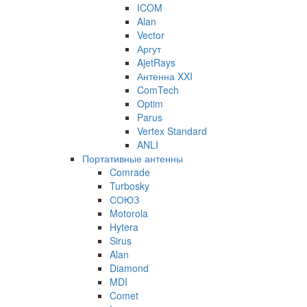
ICOM
Alan
Vector
Аргут
AjetRays
Антенна XXI
ComTech
Optim
Parus
Vertex Standard
ANLI
Портативные антенны
Comrade
Turbosky
СОЮЗ
Motorola
Hytera
Sirus
Alan
Diamond
MDI
Comet