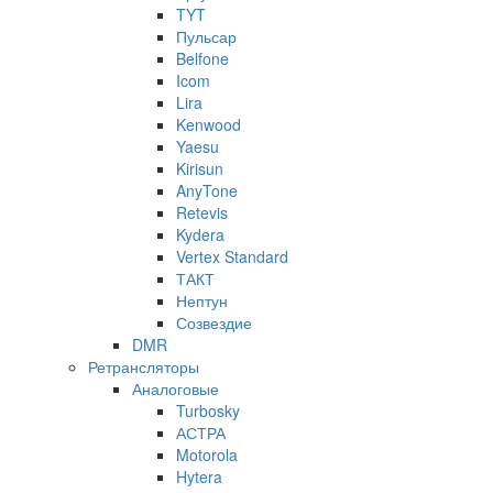
TYT
Пульсар
Belfone
Icom
Lira
Kenwood
Yaesu
Kirisun
AnyTone
Retevis
Kydera
Vertex Standard
ТАКТ
Нептун
Созвездие
DMR
Ретрансляторы
Аналоговые
Turbosky
АСТРА
Motorola
Hytera