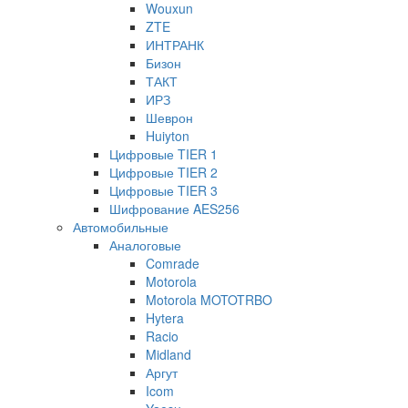
Wouxun
ZTE
ИНТРАНК
Бизон
ТАКТ
ИРЗ
Шеврон
Huiyton
Цифровые TIER 1
Цифровые TIER 2
Цифровые TIER 3
Шифрование AES256
Автомобильные
Аналоговые
Comrade
Motorola
Motorola MOTOTRBO
Hytera
Racio
Midland
Аргут
Icom