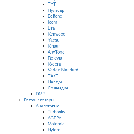
TYT
Пульсар
Belfone
Icom
Lira
Kenwood
Yaesu
Kirisun
AnyTone
Retevis
Kydera
Vertex Standard
ТАКТ
Нептун
Созвездие
DMR
Ретрансляторы
Аналоговые
Turbosky
АСТРА
Motorola
Hytera