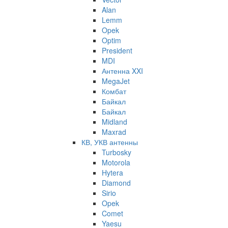
Alan
Lemm
Opek
Optim
President
MDI
Антенна XXI
MegaJet
Комбат
Байкал
Байкал
Midland
Maxrad
КВ, УКВ антенны
Turbosky
Motorola
Hytera
Diamond
Sirio
Opek
Comet
Yaesu