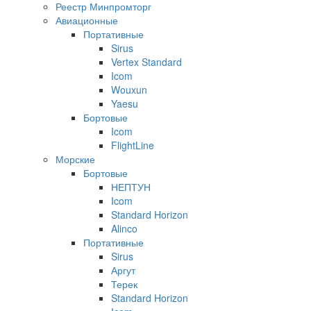
Реестр Минпромторг
Авиационные
Портативные
Sirus
Vertex Standard
Icom
Wouxun
Yaesu
Бортовые
Icom
FlightLine
Морские
Бортовые
НЕПТУН
Icom
Standard Horizon
Alinco
Портативные
Sirus
Аргут
Терек
Standard Horizon