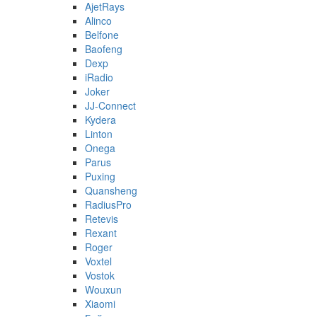
AjetRays
Alinco
Belfone
Baofeng
Dexp
iRadio
Joker
JJ-Connect
Kydera
Linton
Onega
Parus
Puxing
Quansheng
RadiusPro
Retevis
Rexant
Roger
Voxtel
Vostok
Wouxun
Xiaomi