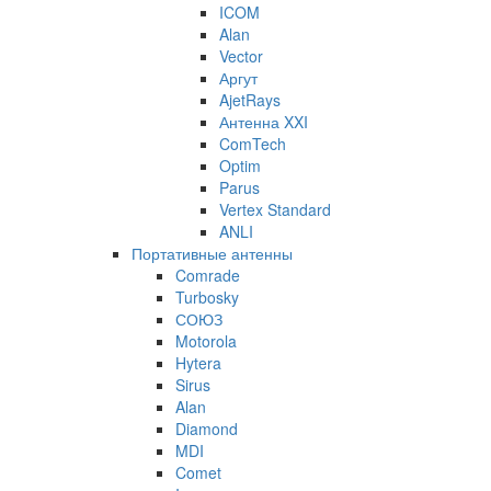
ICOM
Alan
Vector
Аргут
AjetRays
Антенна XXI
ComTech
Optim
Parus
Vertex Standard
ANLI
Портативные антенны
Comrade
Turbosky
СОЮЗ
Motorola
Hytera
Sirus
Alan
Diamond
MDI
Comet