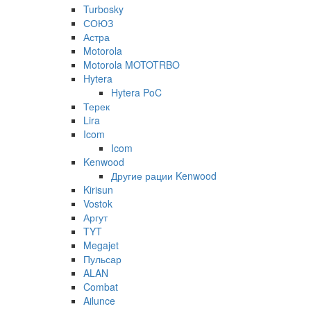
Turbosky
СОЮЗ
Астра
Motorola
Motorola MOTOTRBO
Hytera
Hytera PoC
Терек
Lira
Icom
Icom
Kenwood
Другие рации Kenwood
Kirisun
Vostok
Аргут
TYT
Megajet
Пульсар
ALAN
Combat
Ailunce