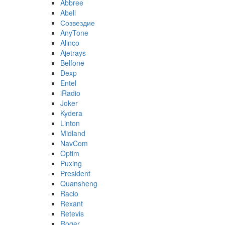
Abbree
Abell
Созвездие
AnyTone
Alinco
Ajetrays
Belfone
Dexp
Entel
iRadio
Joker
Kydera
Linton
Midland
NavCom
Optim
Puxing
President
Quansheng
Racio
Rexant
Retevis
Roger