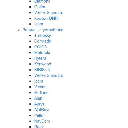
Diamond
Optim
Vertex Standard
Комбат DNR
Icom
Зарядные устройства
Turbosky
Comrade
СОЮЗ
Motorola
Hytera
Kenwood
KIRISUN
Vertex Standard
Icom
Vector
Midland
Alan
Аргут
AjetRays
Peltor
NavCom
Racio