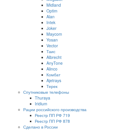
Midland
Optim
Alan
Intek
Joker
Maycom
Yosan
Vector
Таис
Albrecht
AnyTone
Alinco
Комбат
Ajetrays
Терек
Спутниковые телефоны
Thuraya
Iridium
Рации российского производства
Реестр ПП РФ 719
Реестр ПП РФ 878
Сделано в России