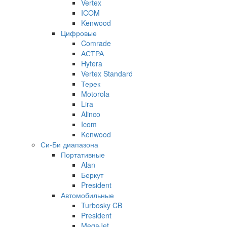
Vertex
ICOM
Kenwood
Цифровые
Comrade
АСТРА
Hytera
Vertex Standard
Терек
Motorola
Lira
Alinco
Icom
Kenwood
Си-Би диапазона
Портативные
Alan
Беркут
President
Автомобильные
Turbosky CB
President
MegaJet