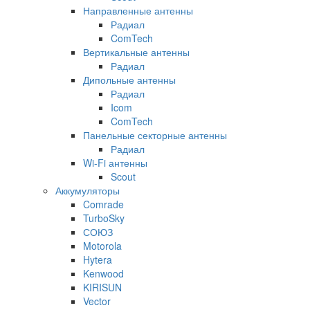
Направленные антенны
Радиал
ComTech
Вертикальные антенны
Радиал
Дипольные антенны
Радиал
Icom
ComTech
Панельные секторные антенны
Радиал
Wi-Fi антенны
Scout
Аккумуляторы
Comrade
TurboSky
СОЮЗ
Motorola
Hytera
Kenwood
KIRISUN
Vector