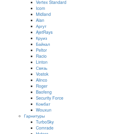
Vertex Standard
Icom
Midland
Alan
Аргут
AjetRays
Круиз
Байкал
Peltor
Racio
Linton
Связь
Vostok
Alinco
Roger
Baofeng
Security Force
Комбат
Wouxun
Гарнитуры
TurboSky
Comrade
Hytera