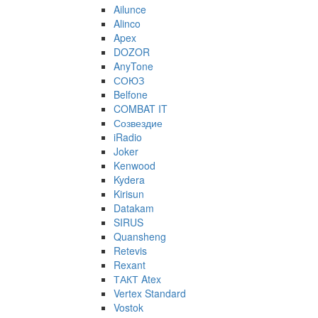
Ailunce
Alinco
Apex
DOZOR
AnyTone
СОЮЗ
Belfone
COMBAT IT
Созвездие
iRadio
Joker
Kenwood
Kydera
Kirisun
Datakam
SIRUS
Quansheng
Retevis
Rexant
ТАКТ Atex
Vertex Standard
Vostok