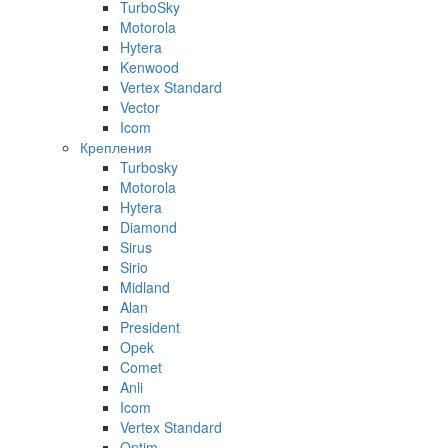
TurboSky
Motorola
Hytera
Kenwood
Vertex Standard
Vector
Icom
Крепления
Turbosky
Motorola
Hytera
Diamond
Sirus
Sirio
Midland
Alan
President
Opek
Comet
Anli
Icom
Vertex Standard
Optim