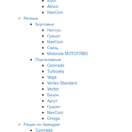
Icom
Alinco
NavCom
Речные
Бортовые
Нептун
Гранит
NavCom
Связь
Motorola MOTOTRBO
Портативные
Comrade
Turbosky
Vega
Vertex Standard
Vector
Бизон
Аргут
Гранит
NavCom
Onega
Рации по брендам
Comrade