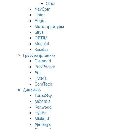
Sirus
NavCom
Linton
Roger
Мотогарнитуры
Sirus
OPTIM
Megajet
Комбат
Грозоразрядники
Diamond
PolyPhaser
Anli
Hytera
ComTech
Динамики
TurboSky
Motorola
Kenwood
Hytera
Midland
AjetRays