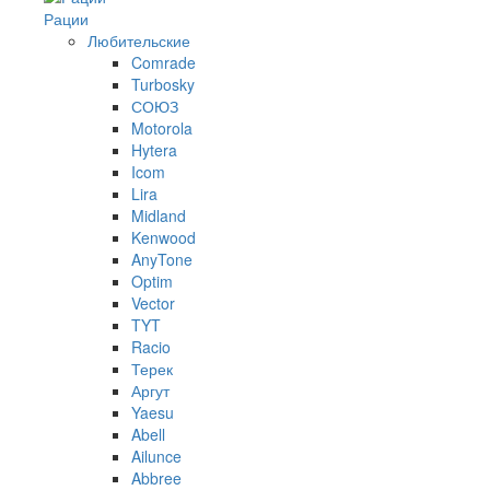
Рации
Любительские
Comrade
Turbosky
СОЮЗ
Motorola
Hytera
Icom
Lira
Midland
Kenwood
AnyTone
Optim
Vector
TYT
Racio
Терек
Аргут
Yaesu
Abell
Ailunce
Abbree