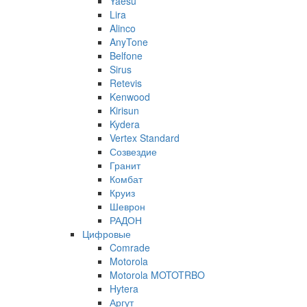
Yaesu
Lira
Alinco
AnyTone
Belfone
Sirus
Retevis
Kenwood
Kirisun
Kydera
Vertex Standard
Созвездие
Гранит
Комбат
Круиз
Шеврон
РАДОН
Цифровые
Comrade
Motorola
Motorola MOTOTRBO
Hytera
Аргут