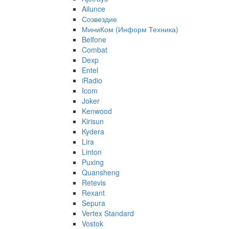
Ailunce
Созвездие
МиниКом (Информ Техника)
Belfone
Combat
Dexp
Entel
iRadio
Icom
Joker
Kenwood
Kirisun
Kydera
Lira
Linton
Puxing
Quansheng
Retevis
Rexant
Sepura
Vertex Standard
Vostok