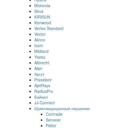
Motorola
Sirus
KIRISUN
Kenwood
Vertex Standard
Vector
Alinco
Icom
Midland
Yaesu
Albrecht
Alan
Аргут
President
AjetRays
RadiusPro
Байкал
JJ-Connect
Шумозащищенные наушники
Comrade
Sensear
Peltor