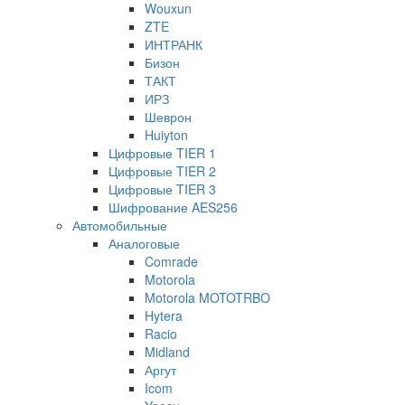
Wouxun
ZTE
ИНТРАНК
Бизон
ТАКТ
ИРЗ
Шеврон
Huiyton
Цифровые TIER 1
Цифровые TIER 2
Цифровые TIER 3
Шифрование AES256
Автомобильные
Аналоговые
Comrade
Motorola
Motorola MOTOTRBO
Hytera
Racio
Midland
Аргут
Icom