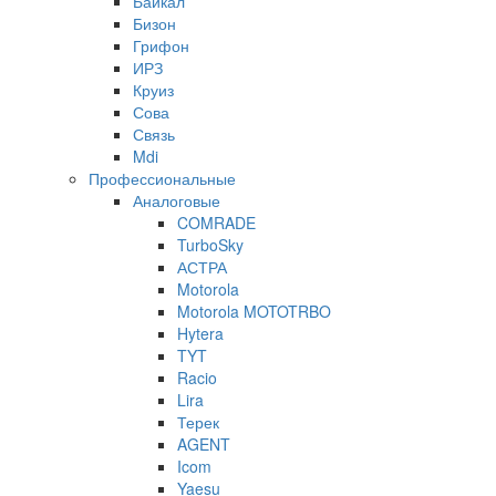
Байкал
Бизон
Грифон
ИРЗ
Круиз
Сова
Связь
Mdi
Профессиональные
Аналоговые
COMRADE
TurboSky
АСТРА
Motorola
Motorola MOTOTRBO
Hytera
TYT
Racio
Lira
Терек
AGENT
Icom
Yaesu