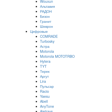
Wouxun
Альтавия
РАДОН
Бизон
Гранит
Шеврон
Цифровые
COMRADE
Turbosky
Астра
Motorola
Motorola MOTOTRBO
Hytera
TYT
Терек
Аргут
Lira
Пульсар
Racio
Yaesu
Abell
AnyTone
Ajetrays