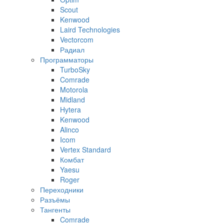
Scout
Kenwood
Laird Technologies
Vectorcom
Радиал
Программаторы
TurboSky
Comrade
Motorola
Midland
Hytera
Kenwood
Alinco
Icom
Vertex Standard
Комбат
Yaesu
Roger
Переходники
Разъёмы
Тангенты
Comrade