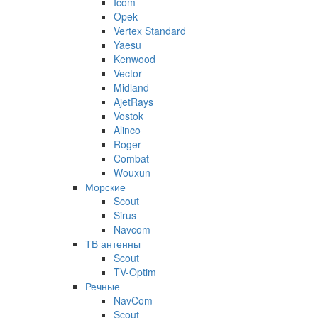
Icom
Opek
Vertex Standard
Yaesu
Kenwood
Vector
Midland
AjetRays
Vostok
Alinco
Roger
Combat
Wouxun
Морские
Scout
Sirus
Navcom
ТВ антенны
Scout
TV-Optim
Речные
NavCom
Scout