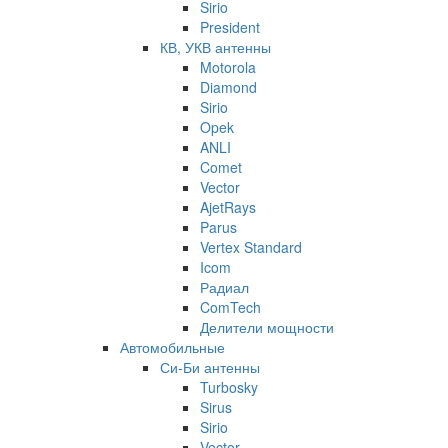
Sirio
President
КВ, УКВ антенны
Motorola
Diamond
Sirio
Opek
ANLI
Comet
Vector
AjetRays
Parus
Vertex Standard
Icom
Радиал
ComTech
Делители мощности
Автомобильные
Си-Би антенны
Turbosky
Sirus
Sirio
Vector