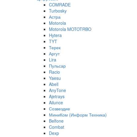
COMRADE
Turbosky
Астра
Motorola
Motorola MOTOTRBO
Hytera
TYT
Терек
Аргут
Lira
Пульсар
Racio
Yaesu
Abell
AnyTone
Ajetrays
Ailunce
Созвездие
МиниКом (Информ Техника)
Belfone
Combat
Dexp