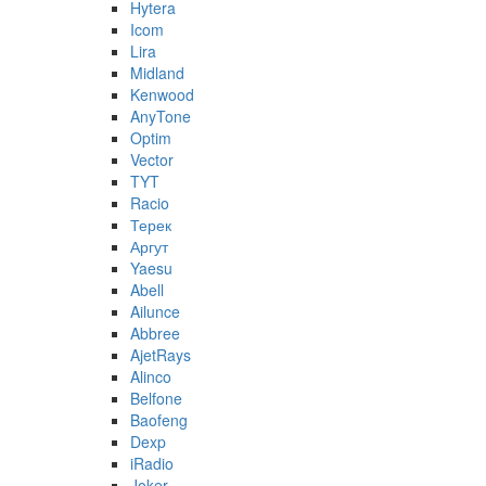
Hytera
Icom
Lira
Midland
Kenwood
AnyTone
Optim
Vector
TYT
Racio
Терек
Аргут
Yaesu
Abell
Ailunce
Abbree
AjetRays
Alinco
Belfone
Baofeng
Dexp
iRadio
Joker