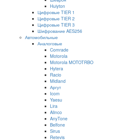
Huiyton
Цифровые TIER 1
Цифровые TIER 2
Цифровые TIER 3
Шифрование AES256
Автомобильные
Аналоговые
Comrade
Motorola
Motorola MOTOTRBO
Hytera
Racio
Midland
Аргут
Icom
Yaesu
Lira
Alinco
AnyTone
Belfone
Sirus
Retevis