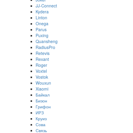
JJ-Connect
Kydera
Linton
Onega
Parus
Puxing
Quansheng
RadiusPro
Retevis
Rexant
Roger
Voxtel
Vostok
Wouxun
Xiaomi
Байкал
Бизон
Грифон
ИРЗ
Круиз
Сова
Связь