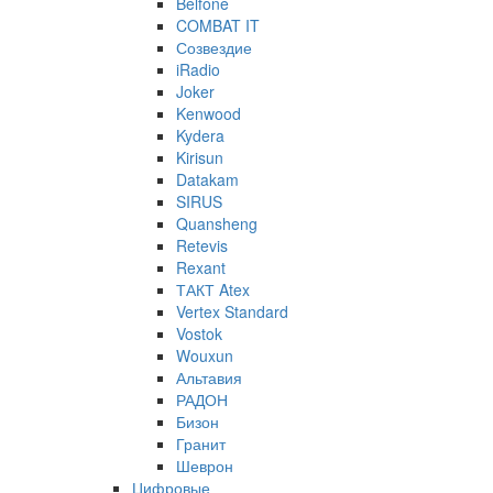
Belfone
COMBAT IT
Созвездие
iRadio
Joker
Kenwood
Kydera
Kirisun
Datakam
SIRUS
Quansheng
Retevis
Rexant
ТАКТ Atex
Vertex Standard
Vostok
Wouxun
Альтавия
РАДОН
Бизон
Гранит
Шеврон
Цифровые