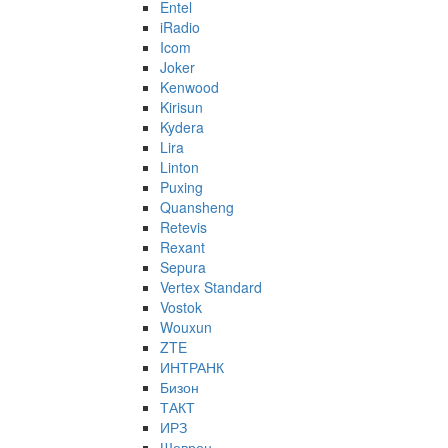
Entel
iRadio
Icom
Joker
Kenwood
Kirisun
Kydera
Lira
Linton
Puxing
Quansheng
Retevis
Rexant
Sepura
Vertex Standard
Vostok
Wouxun
ZTE
ИНТРАНК
Бизон
ТАКТ
ИРЗ
Шеврон