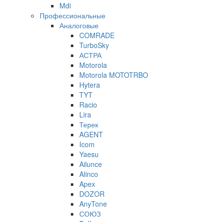
Mdi
Профессиональные
Аналоговые
COMRADE
TurboSky
АСТРА
Motorola
Motorola MOTOTRBO
Hytera
TYT
Racio
Lira
Терек
AGENT
Icom
Yaesu
Ailunce
Alinco
Apex
DOZOR
AnyTone
СОЮЗ