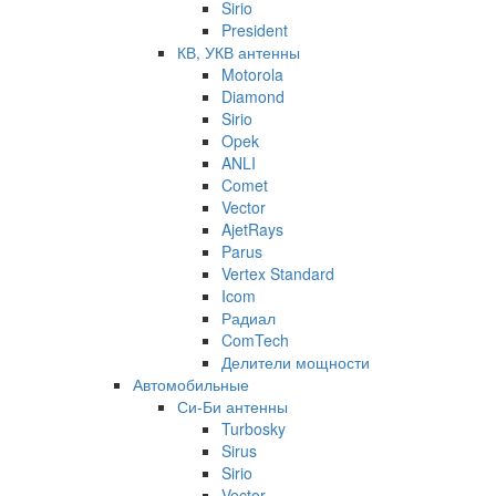
Sirio
President
КВ, УКВ антенны
Motorola
Diamond
Sirio
Opek
ANLI
Comet
Vector
AjetRays
Parus
Vertex Standard
Icom
Радиал
ComTech
Делители мощности
Автомобильные
Си-Би антенны
Turbosky
Sirus
Sirio
Vector