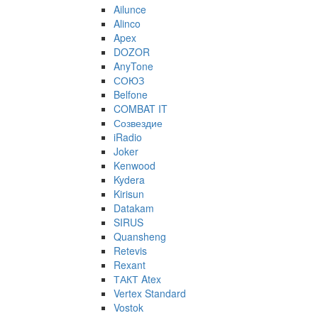
Ailunce
Alinco
Apex
DOZOR
AnyTone
СОЮЗ
Belfone
COMBAT IT
Созвездие
iRadio
Joker
Kenwood
Kydera
Kirisun
Datakam
SIRUS
Quansheng
Retevis
Rexant
ТАКТ Atex
Vertex Standard
Vostok