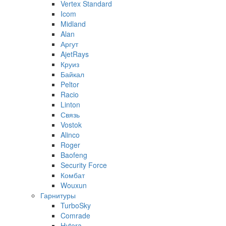
Vertex Standard
Icom
Midland
Alan
Аргут
AjetRays
Круиз
Байкал
Peltor
Racio
Linton
Связь
Vostok
Alinco
Roger
Baofeng
Security Force
Комбат
Wouxun
Гарнитуры
TurboSky
Comrade
Hytera