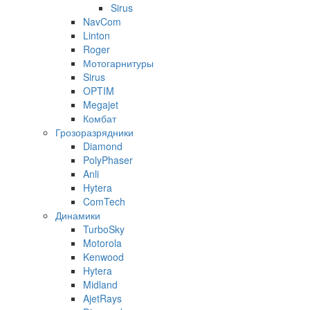
Sirus
NavCom
Linton
Roger
Мотогарнитуры
Sirus
OPTIM
Megajet
Комбат
Грозоразрядники
Diamond
PolyPhaser
Anli
Hytera
ComTech
Динамики
TurboSky
Motorola
Kenwood
Hytera
Midland
AjetRays