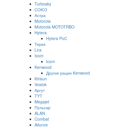
Turbosky
СОЮЗ
Астра
Motorola
Motorola MOTOTRBO
Hytera
Hytera PoC
Терек
Lira
Icom
Icom
Kenwood
Другие рации Kenwood
Kirisun
Vostok
Аргут
TYT
Megajet
Пульсар
ALAN
Combat
Ailunce