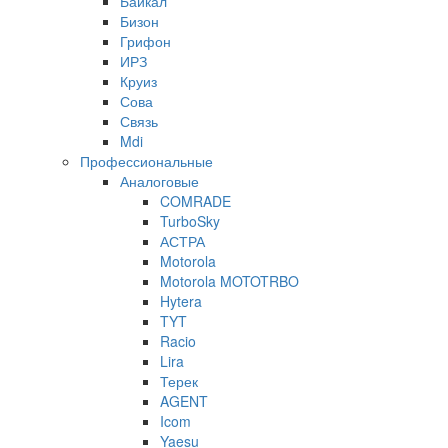
Байкал
Бизон
Грифон
ИРЗ
Круиз
Сова
Связь
Mdi
Профессиональные
Аналоговые
COMRADE
TurboSky
АСТРА
Motorola
Motorola MOTOTRBO
Hytera
TYT
Racio
Lira
Терек
AGENT
Icom
Yaesu