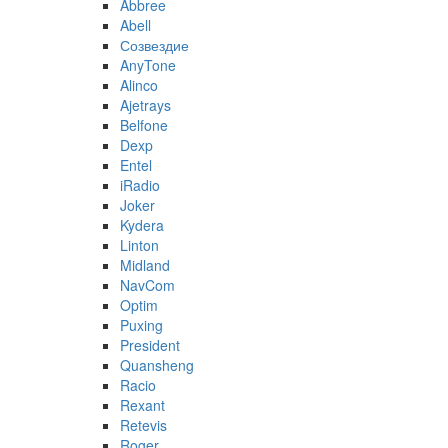
Abbree
Abell
Созвездие
AnyTone
Alinco
Ajetrays
Belfone
Dexp
Entel
iRadio
Joker
Kydera
Linton
Midland
NavCom
Optim
Puxing
President
Quansheng
Racio
Rexant
Retevis
Roger