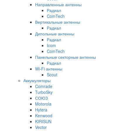
Направленные антенны
Радиал
ComTech
Вертикальные антенны
Радиал
Дипольные антенны
Радиал
Icom
ComTech
Панельные секторные антенны
Радиал
Wi-Fi антенны
Scout
Аккумуляторы
Comrade
TurboSky
СОЮЗ
Motorola
Hytera
Kenwood
KIRISUN
Vector