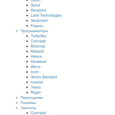
Scout
Kenwood
Laird Technologies
Vectorcom
Радиал
Программаторы
TurboSky
Comrade
Motorola
Midland
Hytera
Kenwood
Alinco
Icom
Vertex Standard
Комбат
Yaesu
Roger
Переходники
Разъёмы
Тангенты
Comrade