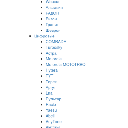
Wouxun
Альтавия
РАДОН
Бизон
Гранит
Шеврон
Цифровые
COMRADE
Turbosky
Астра
Motorola
Motorola MOTOTRBO
Hytera
TYT
Терек
Аргут
Lira
Пульсар
Racio
Yaesu
Abell
AnyTone
Ajetrays