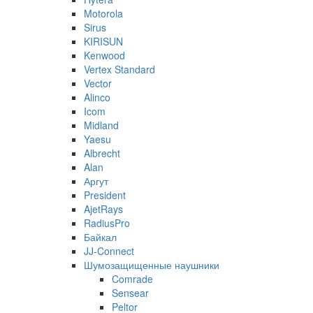
Motorola
Sirus
KIRISUN
Kenwood
Vertex Standard
Vector
Alinco
Icom
Midland
Yaesu
Albrecht
Alan
Аргут
President
AjetRays
RadiusPro
Байкал
JJ-Connect
Шумозащищенные наушники
Comrade
Sensear
Peltor