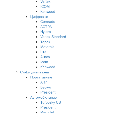
Vertex
ICOM
Kenwood
Цифровые
Comrade
АСТРА
Hytera
Vertex Standard
Терек
Motorola
Lira
Alinco
Icom
Kenwood
Си-Би диапазона
Портативные
Alan
Беркут
President
Автомобильные
Turbosky CB
President
MegaJet