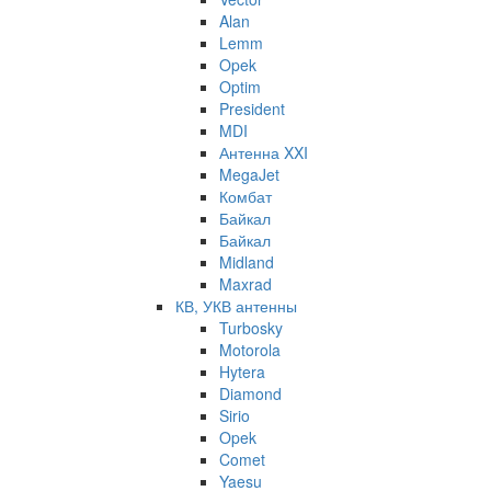
Alan
Lemm
Opek
Optim
President
MDI
Антенна XXI
MegaJet
Комбат
Байкал
Байкал
Midland
Maxrad
КВ, УКВ антенны
Turbosky
Motorola
Hytera
Diamond
Sirio
Opek
Comet
Yaesu