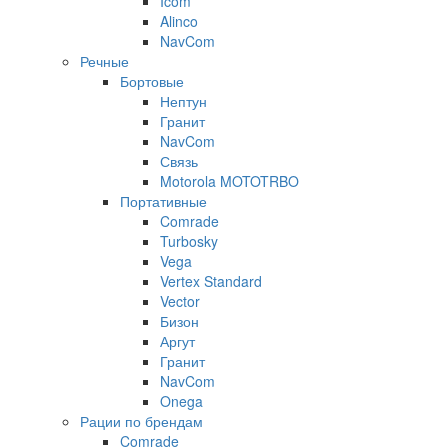
Icom
Alinco
NavCom
Речные
Бортовые
Нептун
Гранит
NavCom
Связь
Motorola MOTOTRBO
Портативные
Comrade
Turbosky
Vega
Vertex Standard
Vector
Бизон
Аргут
Гранит
NavCom
Onega
Рации по брендам
Comrade