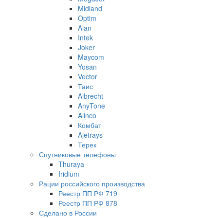
Midland
Optim
Alan
Intek
Joker
Maycom
Yosan
Vector
Таис
Albrecht
AnyTone
Alinco
Комбат
Ajetrays
Терек
Спутниковые телефоны
Thuraya
Iridium
Рации российского производства
Реестр ПП РФ 719
Реестр ПП РФ 878
Сделано в России