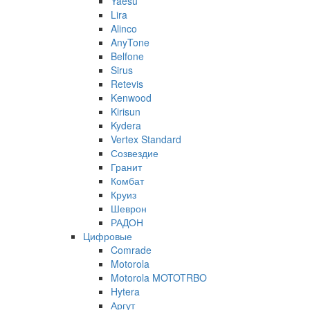
Yaesu
Lira
Alinco
AnyTone
Belfone
Sirus
Retevis
Kenwood
Kirisun
Kydera
Vertex Standard
Созвездие
Гранит
Комбат
Круиз
Шеврон
РАДОН
Цифровые
Comrade
Motorola
Motorola MOTOTRBO
Hytera
Аргут