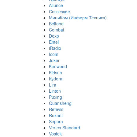
Ailunce
Созвездие
МиниКом (Информ Техника)
Belfone
Combat
Dexp
Entel
iRadio
Icom
Joker
Kenwood
Kirisun
Kydera
Lira
Linton
Puxing
Quansheng
Retevis
Rexant
Sepura
Vertex Standard
Vostok