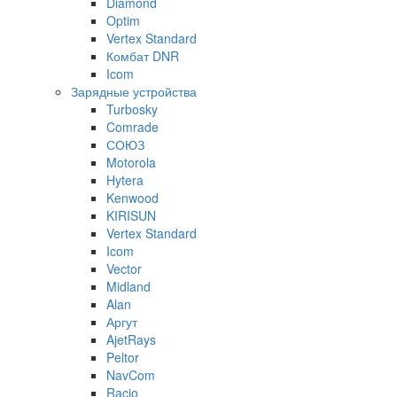
Diamond
Optim
Vertex Standard
Комбат DNR
Icom
Зарядные устройства
Turbosky
Comrade
СОЮЗ
Motorola
Hytera
Kenwood
KIRISUN
Vertex Standard
Icom
Vector
Midland
Alan
Аргут
AjetRays
Peltor
NavCom
Racio