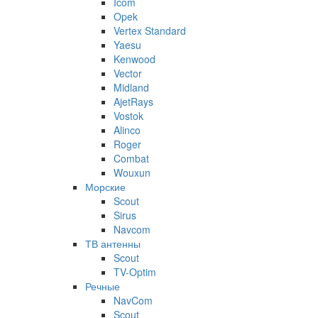
Icom
Opek
Vertex Standard
Yaesu
Kenwood
Vector
Midland
AjetRays
Vostok
Alinco
Roger
Combat
Wouxun
Морские
Scout
Sirus
Navcom
ТВ антенны
Scout
TV-Optim
Речные
NavCom
Scout