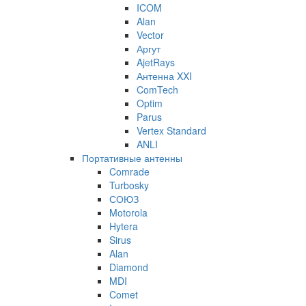
ICOM
Alan
Vector
Аргут
AjetRays
Антенна XXI
ComTech
Optim
Parus
Vertex Standard
ANLI
Портативные антенны
Comrade
Turbosky
СОЮЗ
Motorola
Hytera
Sirus
Alan
Diamond
MDI
Comet