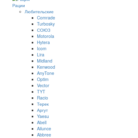
Рации
Любительские
Comrade
Turbosky
СОЮЗ
Motorola
Hytera
Icom
Lira
Midland
Kenwood
AnyTone
Optim
Vector
TYT
Racio
Терек
Аргут
Yaesu
Abell
Ailunce
Abbree