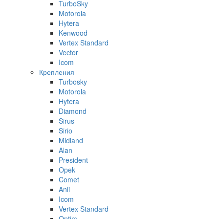
TurboSky
Motorola
Hytera
Kenwood
Vertex Standard
Vector
Icom
Крепления
Turbosky
Motorola
Hytera
Diamond
Sirus
Sirio
Midland
Alan
President
Opek
Comet
Anli
Icom
Vertex Standard
Optim