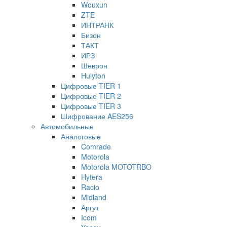
Wouxun
ZTE
ИНТРАНК
Бизон
ТАКТ
ИРЗ
Шеврон
Huiyton
Цифровые TIER 1
Цифровые TIER 2
Цифровые TIER 3
Шифрование AES256
Автомобильные
Аналоговые
Comrade
Motorola
Motorola MOTOTRBO
Hytera
Racio
Midland
Аргут
Icom