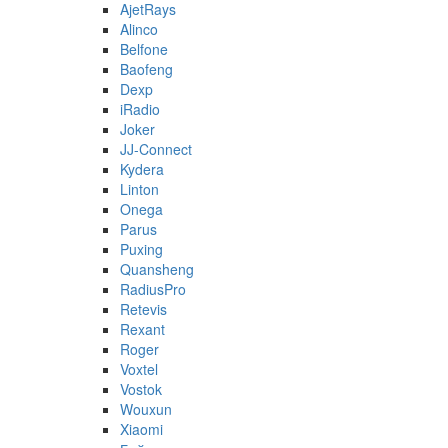
AjetRays
Alinco
Belfone
Baofeng
Dexp
iRadio
Joker
JJ-Connect
Kydera
Linton
Onega
Parus
Puxing
Quansheng
RadiusPro
Retevis
Rexant
Roger
Voxtel
Vostok
Wouxun
Xiaomi