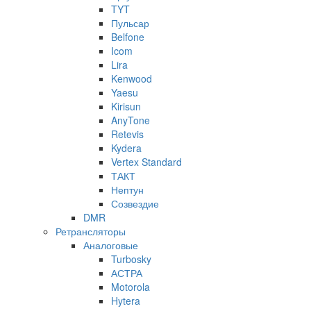
TYT
Пульсар
Belfone
Icom
Lira
Kenwood
Yaesu
Kirisun
AnyTone
Retevis
Kydera
Vertex Standard
ТАКТ
Нептун
Созвездие
DMR
Ретрансляторы
Аналоговые
Turbosky
АСТРА
Motorola
Hytera