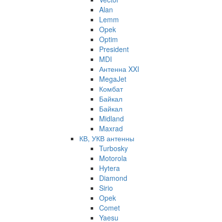
Alan
Lemm
Opek
Optim
President
MDI
Антенна XXI
MegaJet
Комбат
Байкал
Байкал
Midland
Maxrad
КВ, УКВ антенны
Turbosky
Motorola
Hytera
Diamond
Sirio
Opek
Comet
Yaesu