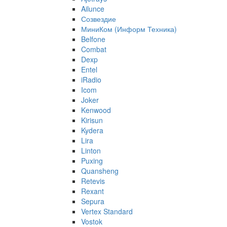
Ailunce
Созвездие
МиниКом (Информ Техника)
Belfone
Combat
Dexp
Entel
iRadio
Icom
Joker
Kenwood
Kirisun
Kydera
Lira
Linton
Puxing
Quansheng
Retevis
Rexant
Sepura
Vertex Standard
Vostok