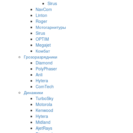
Sirus
NavCom
Linton
Roger
Мотогарнитуры
Sirus
OPTIM
Megajet
Комбат
Грозоразрядники
Diamond
PolyPhaser
Anli
Hytera
ComTech
Динамики
TurboSky
Motorola
Kenwood
Hytera
Midland
AjetRays