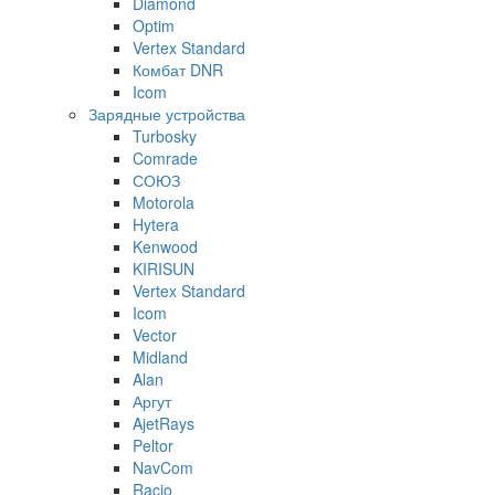
Diamond
Optim
Vertex Standard
Комбат DNR
Icom
Зарядные устройства
Turbosky
Comrade
СОЮЗ
Motorola
Hytera
Kenwood
KIRISUN
Vertex Standard
Icom
Vector
Midland
Alan
Аргут
AjetRays
Peltor
NavCom
Racio