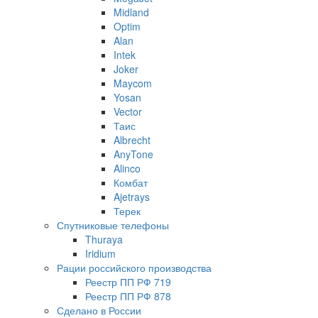
Midland
Optim
Alan
Intek
Joker
Maycom
Yosan
Vector
Таис
Albrecht
AnyTone
Alinco
Комбат
Ajetrays
Терек
Спутниковые телефоны
Thuraya
Iridium
Рации российского производства
Реестр ПП РФ 719
Реестр ПП РФ 878
Сделано в России