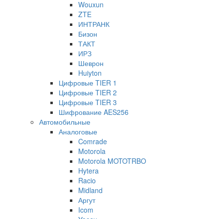
Wouxun
ZTE
ИНТРАНК
Бизон
ТАКТ
ИРЗ
Шеврон
Huiyton
Цифровые TIER 1
Цифровые TIER 2
Цифровые TIER 3
Шифрование AES256
Автомобильные
Аналоговые
Comrade
Motorola
Motorola MOTOTRBO
Hytera
Racio
Midland
Аргут
Icom