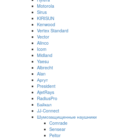
Motorola
Sirus
KIRISUN
Kenwood
Vertex Standard
Vector
Alinco
Icom
Midland
Yaesu
Albrecht
Alan
Аргут
President
AjetRays
RadiusPro
Байкал
JJ-Connect
Шумозащищенные наушники
Comrade
Sensear
Peltor