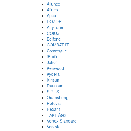
Ailunce
Alinco
Apex
DOZOR
AnyTone
СОЮЗ
Belfone
COMBAT IT
Созвездие
iRadio
Joker
Kenwood
Kydera
Kirisun
Datakam
SIRUS
Quansheng
Retevis
Rexant
ТАКТ Atex
Vertex Standard
Vostok