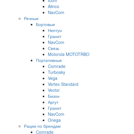
Icom
Alinco
NavCom
Речные
Бортовые
Нептун
Гранит
NavCom
Связь
Motorola MOTOTRBO
Портативные
Comrade
Turbosky
Vega
Vertex Standard
Vector
Бизон
Аргут
Гранит
NavCom
Onega
Рации по брендам
Comrade