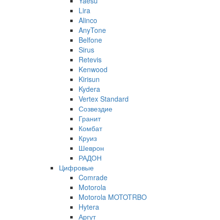
Yaesu
Lira
Alinco
AnyTone
Belfone
Sirus
Retevis
Kenwood
Kirisun
Kydera
Vertex Standard
Созвездие
Гранит
Комбат
Круиз
Шеврон
РАДОН
Цифровые
Comrade
Motorola
Motorola MOTOTRBO
Hytera
Аргут