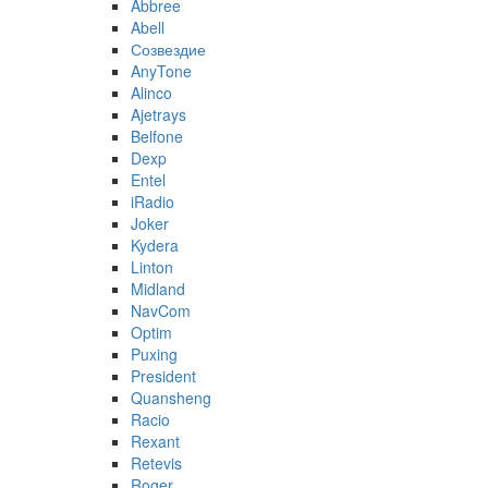
Abbree
Abell
Созвездие
AnyTone
Alinco
Ajetrays
Belfone
Dexp
Entel
iRadio
Joker
Kydera
Linton
Midland
NavCom
Optim
Puxing
President
Quansheng
Racio
Rexant
Retevis
Roger