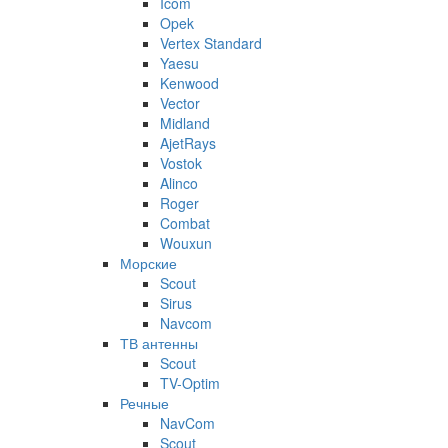
Icom
Opek
Vertex Standard
Yaesu
Kenwood
Vector
Midland
AjetRays
Vostok
Alinco
Roger
Combat
Wouxun
Морские
Scout
Sirus
Navcom
ТВ антенны
Scout
TV-Optim
Речные
NavCom
Scout