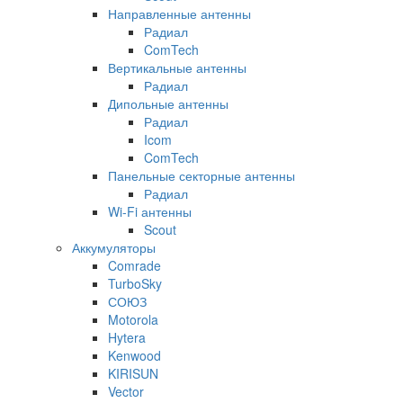
Направленные антенны
Радиал
ComTech
Вертикальные антенны
Радиал
Дипольные антенны
Радиал
Icom
ComTech
Панельные секторные антенны
Радиал
Wi-Fi антенны
Scout
Аккумуляторы
Comrade
TurboSky
СОЮЗ
Motorola
Hytera
Kenwood
KIRISUN
Vector