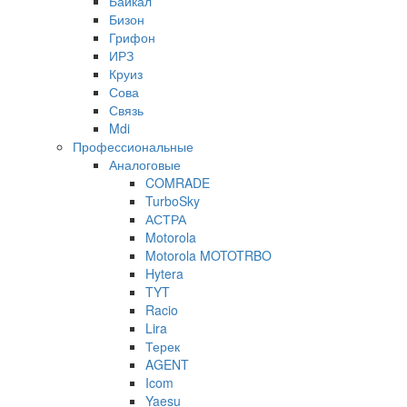
Байкал
Бизон
Грифон
ИРЗ
Круиз
Сова
Связь
Mdi
Профессиональные
Аналоговые
COMRADE
TurboSky
АСТРА
Motorola
Motorola MOTOTRBO
Hytera
TYT
Racio
Lira
Терек
AGENT
Icom
Yaesu