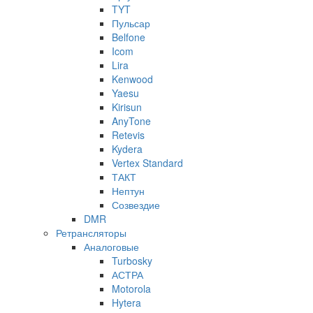
TYT
Пульсар
Belfone
Icom
Lira
Kenwood
Yaesu
Kirisun
AnyTone
Retevis
Kydera
Vertex Standard
ТАКТ
Нептун
Созвездие
DMR
Ретрансляторы
Аналоговые
Turbosky
АСТРА
Motorola
Hytera