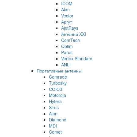
ICOM
Alan
Vector
Аргут
AjetRays
Антенна XXI
ComTech
Optim
Parus
Vertex Standard
ANLI
Портативные антенны
Comrade
Turbosky
СОЮЗ
Motorola
Hytera
Sirus
Alan
Diamond
MDI
Comet