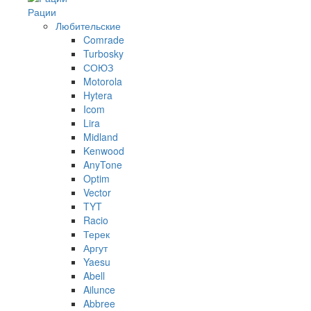
Рации
Любительские
Comrade
Turbosky
СОЮЗ
Motorola
Hytera
Icom
Lira
Midland
Kenwood
AnyTone
Optim
Vector
TYT
Racio
Терек
Аргут
Yaesu
Abell
Ailunce
Abbree