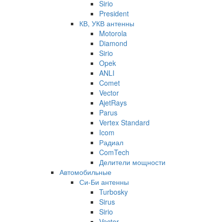
Sirio
President
КВ, УКВ антенны
Motorola
Diamond
Sirio
Opek
ANLI
Comet
Vector
AjetRays
Parus
Vertex Standard
Icom
Радиал
ComTech
Делители мощности
Автомобильные
Си-Би антенны
Turbosky
Sirus
Sirio
Vector