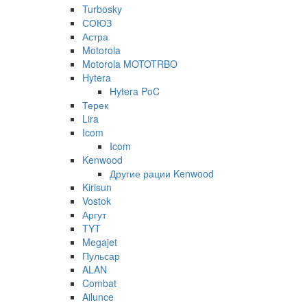
Turbosky
СОЮЗ
Астра
Motorola
Motorola MOTOTRBO
Hytera
Hytera PoC
Терек
Lira
Icom
Icom
Kenwood
Другие рации Kenwood
Kirisun
Vostok
Аргут
TYT
Megajet
Пульсар
ALAN
Combat
Ailunce