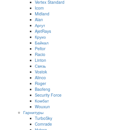
Vertex Standard
Icom
Midland
Alan
Аргут
AjetRays
Круиз
Байкал
Peltor
Racio
Linton
Связь
Vostok
Alinco
Roger
Baofeng
Security Force
Комбат
Wouxun
Гарнитуры
TurboSky
Comrade
Hytera