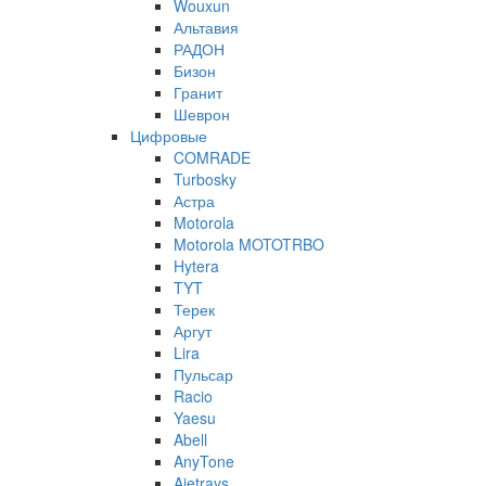
Wouxun
Альтавия
РАДОН
Бизон
Гранит
Шеврон
Цифровые
COMRADE
Turbosky
Астра
Motorola
Motorola MOTOTRBO
Hytera
TYT
Терек
Аргут
Lira
Пульсар
Racio
Yaesu
Abell
AnyTone
Ajetrays