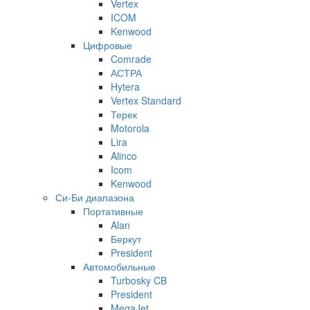
Vertex
ICOM
Kenwood
Цифровые
Comrade
АСТРА
Hytera
Vertex Standard
Терек
Motorola
Lira
Alinco
Icom
Kenwood
Си-Би диапазона
Портативные
Alan
Беркут
President
Автомобильные
Turbosky CB
President
MegaJet