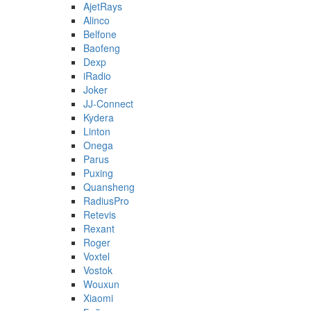
AjetRays
Alinco
Belfone
Baofeng
Dexp
iRadio
Joker
JJ-Connect
Kydera
Linton
Onega
Parus
Puxing
Quansheng
RadiusPro
Retevis
Rexant
Roger
Voxtel
Vostok
Wouxun
Xiaomi