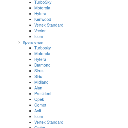
TurboSky
Motorola
Hytera
Kenwood
Vertex Standard
Vector
Icom
Крепления
Turbosky
Motorola
Hytera
Diamond
Sirus
Sirio
Midland
Alan
President
Opek
Comet
Anli
Icom
Vertex Standard
Optim