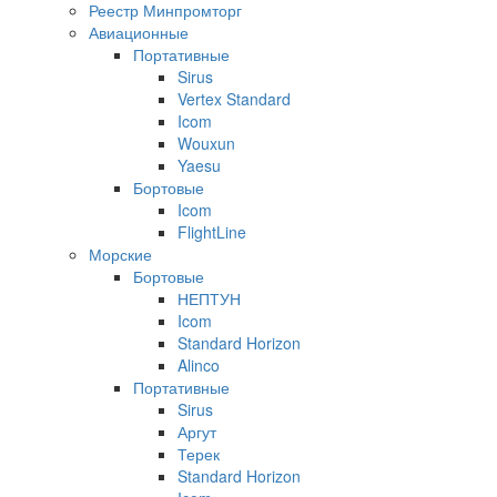
Реестр Минпромторг
Авиационные
Портативные
Sirus
Vertex Standard
Icom
Wouxun
Yaesu
Бортовые
Icom
FlightLine
Морские
Бортовые
НЕПТУН
Icom
Standard Horizon
Alinco
Портативные
Sirus
Аргут
Терек
Standard Horizon