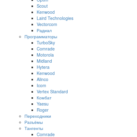
Scout
Kenwood
Laird Technologies
Vectorcom
Радиал
Программаторы
TurboSky
Comrade
Motorola
Midland
Hytera
Kenwood
Alinco
Icom
Vertex Standard
Комбат
Yaesu
Roger
Переходники
Разъёмы
Тангенты
Comrade