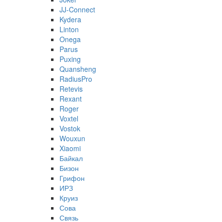
JJ-Connect
Kydera
Linton
Onega
Parus
Puxing
Quansheng
RadiusPro
Retevis
Rexant
Roger
Voxtel
Vostok
Wouxun
Xiaomi
Байкал
Бизон
Грифон
ИРЗ
Круиз
Сова
Связь