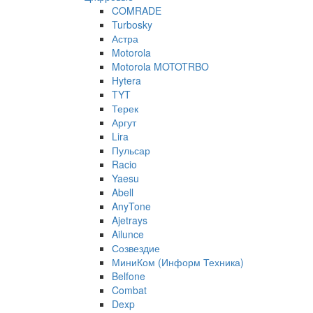
COMRADE
Turbosky
Астра
Motorola
Motorola MOTOTRBO
Hytera
TYT
Терек
Аргут
Lira
Пульсар
Racio
Yaesu
Abell
AnyTone
Ajetrays
Ailunce
Созвездие
МиниКом (Информ Техника)
Belfone
Combat
Dexp