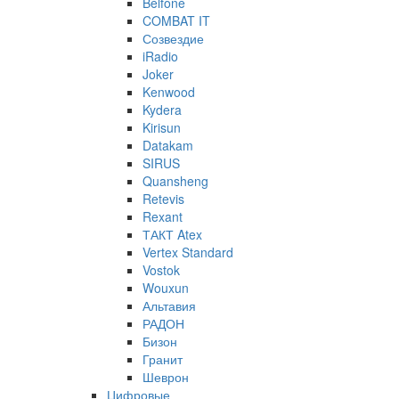
Belfone
COMBAT IT
Созвездие
iRadio
Joker
Kenwood
Kydera
Kirisun
Datakam
SIRUS
Quansheng
Retevis
Rexant
ТАКТ Atex
Vertex Standard
Vostok
Wouxun
Альтавия
РАДОН
Бизон
Гранит
Шеврон
Цифровые