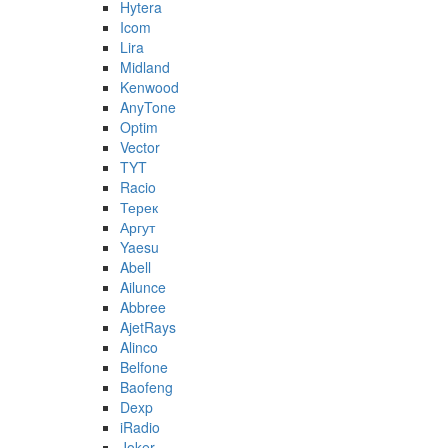
Hytera
Icom
Lira
Midland
Kenwood
AnyTone
Optim
Vector
TYT
Racio
Терек
Аргут
Yaesu
Abell
Ailunce
Abbree
AjetRays
Alinco
Belfone
Baofeng
Dexp
iRadio
Joker