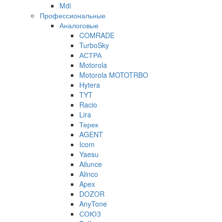
Mdi
Профессиональные
Аналоговые
COMRADE
TurboSky
АСТРА
Motorola
Motorola MOTOTRBO
Hytera
TYT
Racio
Lira
Терек
AGENT
Icom
Yaesu
Ailunce
Alinco
Apex
DOZOR
AnyTone
СОЮЗ