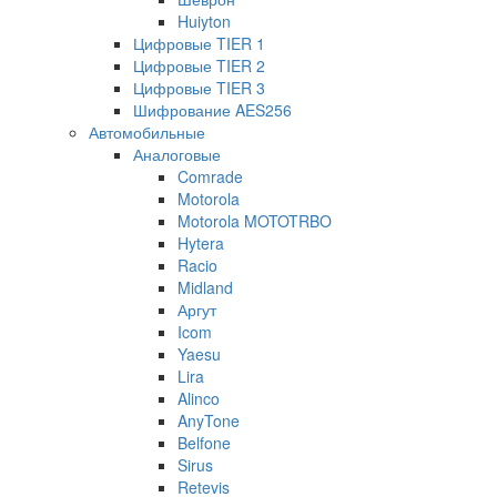
Huiyton
Цифровые TIER 1
Цифровые TIER 2
Цифровые TIER 3
Шифрование AES256
Автомобильные
Аналоговые
Comrade
Motorola
Motorola MOTOTRBO
Hytera
Racio
Midland
Аргут
Icom
Yaesu
Lira
Alinco
AnyTone
Belfone
Sirus
Retevis