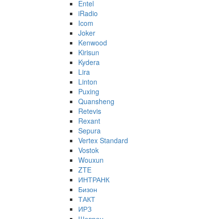
Entel
iRadio
Icom
Joker
Kenwood
Kirisun
Kydera
Lira
Linton
Puxing
Quansheng
Retevis
Rexant
Sepura
Vertex Standard
Vostok
Wouxun
ZTE
ИНТРАНК
Бизон
ТАКТ
ИРЗ
Шеврон