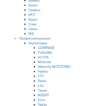
Байкал
Бизон
Грифон
ИРЗ
Круиз
Сова
Связь
Mdi
Профессиональные
Аналоговые
COMRADE
TurboSky
АСТРА
Motorola
Motorola MOTOTRBO
Hytera
TYT
Racio
Lira
Терек
AGENT
Icom
Yaesu