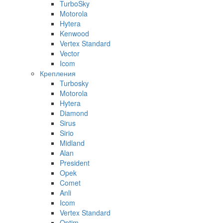
TurboSky
Motorola
Hytera
Kenwood
Vertex Standard
Vector
Icom
Крепления
Turbosky
Motorola
Hytera
Diamond
Sirus
Sirio
Midland
Alan
President
Opek
Comet
Anli
Icom
Vertex Standard
Optim