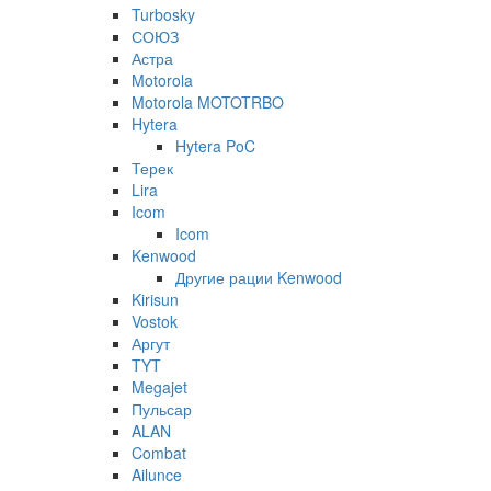
Turbosky
СОЮЗ
Астра
Motorola
Motorola MOTOTRBO
Hytera
Hytera PoC
Терек
Lira
Icom
Icom
Kenwood
Другие рации Kenwood
Kirisun
Vostok
Аргут
TYT
Megajet
Пульсар
ALAN
Combat
Ailunce