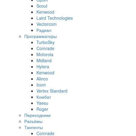
Scout
Kenwood
Laird Technologies
Vectorcom
Радиал
Программаторы
TurboSky
Comrade
Motorola
Midland
Hytera
Kenwood
Alinco
Icom
Vertex Standard
Комбат
Yaesu
Roger
Переходники
Разъёмы
Тангенты
Comrade