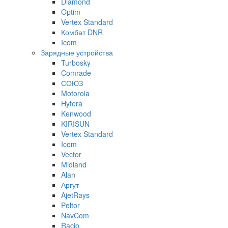
Diamond
Optim
Vertex Standard
Комбат DNR
Icom
Зарядные устройства
Turbosky
Comrade
СОЮЗ
Motorola
Hytera
Kenwood
KIRISUN
Vertex Standard
Icom
Vector
Midland
Alan
Аргут
AjetRays
Peltor
NavCom
Racio