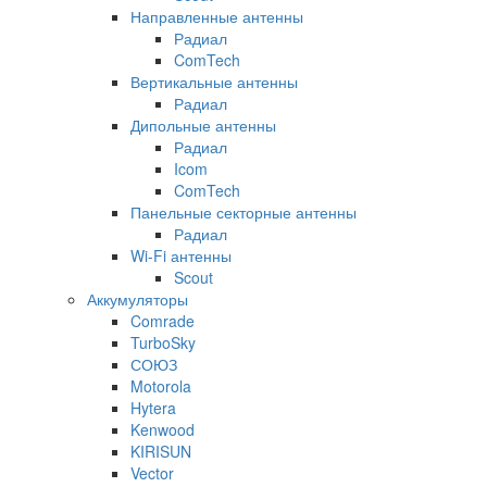
Направленные антенны
Радиал
ComTech
Вертикальные антенны
Радиал
Дипольные антенны
Радиал
Icom
ComTech
Панельные секторные антенны
Радиал
Wi-Fi антенны
Scout
Аккумуляторы
Comrade
TurboSky
СОЮЗ
Motorola
Hytera
Kenwood
KIRISUN
Vector