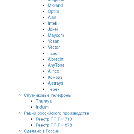
Midland
Optim
Alan
Intek
Joker
Maycom
Yosan
Vector
Таис
Albrecht
AnyTone
Alinco
Комбат
Ajetrays
Терек
Спутниковые телефоны
Thuraya
Iridium
Рации российского производства
Реестр ПП РФ 719
Реестр ПП РФ 878
Сделано в России