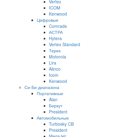
Vertex
ICOM
Kenwood
Цифровые
Comrade
АСТРА
Hytera
Vertex Standard
Терек
Motorola
Lira
Alinco
Icom
Kenwood
Си-Би диапазона
Портативные
Alan
Беркут
President
Автомобильные
Turbosky CB
President
MegaJet