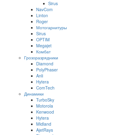
Sirus
NavCom
Linton
Roger
Мотогарнитуры
Sirus
OPTIM
Megajet
Комбат
Грозоразрядники
Diamond
PolyPhaser
Anli
Hytera
ComTech
Динамики
TurboSky
Motorola
Kenwood
Hytera
Midland
AjetRays