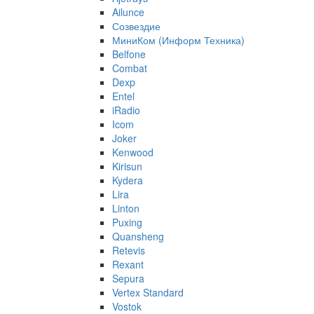
Ailunce
Созвездие
МиниКом (Информ Техника)
Belfone
Combat
Dexp
Entel
iRadio
Icom
Joker
Kenwood
Kirisun
Kydera
Lira
Linton
Puxing
Quansheng
Retevis
Rexant
Sepura
Vertex Standard
Vostok