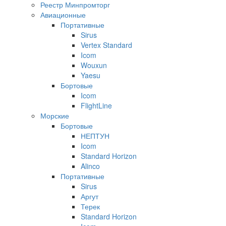
Реестр Минпромторг
Авиационные
Портативные
Sirus
Vertex Standard
Icom
Wouxun
Yaesu
Бортовые
Icom
FlightLine
Морские
Бортовые
НЕПТУН
Icom
Standard Horizon
Alinco
Портативные
Sirus
Аргут
Терек
Standard Horizon