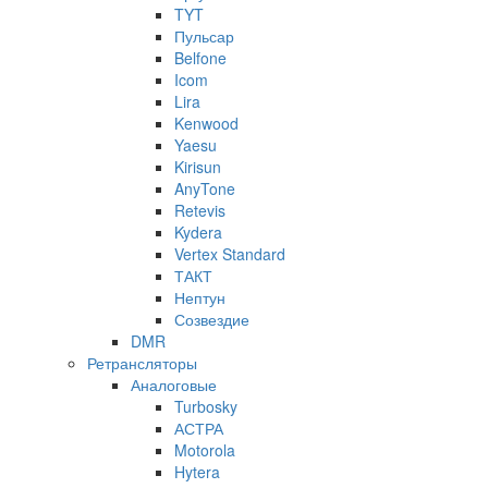
TYT
Пульсар
Belfone
Icom
Lira
Kenwood
Yaesu
Kirisun
AnyTone
Retevis
Kydera
Vertex Standard
ТАКТ
Нептун
Созвездие
DMR
Ретрансляторы
Аналоговые
Turbosky
АСТРА
Motorola
Hytera