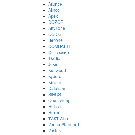
Ailunce
Alinco
Apex
DOZOR
AnyTone
СОЮЗ
Belfone
COMBAT IT
Созвездие
iRadio
Joker
Kenwood
Kydera
Kirisun
Datakam
SIRUS
Quansheng
Retevis
Rexant
ТАКТ Atex
Vertex Standard
Vostok