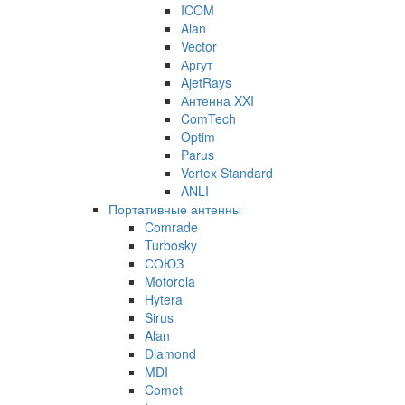
ICOM
Alan
Vector
Аргут
AjetRays
Антенна XXI
ComTech
Optim
Parus
Vertex Standard
ANLI
Портативные антенны
Comrade
Turbosky
СОЮЗ
Motorola
Hytera
Sirus
Alan
Diamond
MDI
Comet