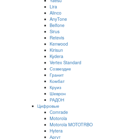
Yaesu
Lira
Alinco
AnyTone
Belfone
Sirus
Retevis
Kenwood
Kirisun
Kydera
Vertex Standard
Созвездие
Гранит
Комбат
Круиз
Шеврон
РАДОН
Цифровые
Comrade
Motorola
Motorola MOTOTRBO
Hytera
Аргут