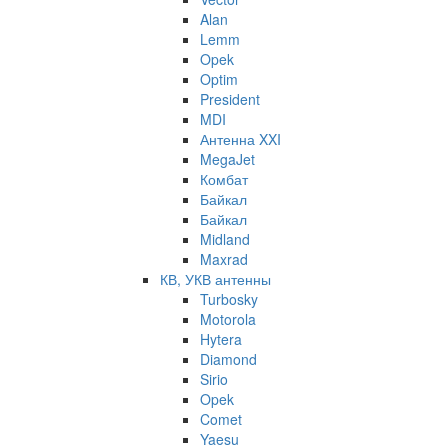
Alan
Lemm
Opek
Optim
President
MDI
Антенна XXI
MegaJet
Комбат
Байкал
Байкал
Midland
Maxrad
КВ, УКВ антенны
Turbosky
Motorola
Hytera
Diamond
Sirio
Opek
Comet
Yaesu