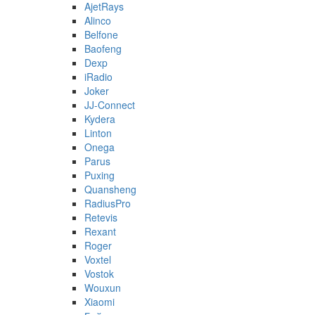
AjetRays
Alinco
Belfone
Baofeng
Dexp
iRadio
Joker
JJ-Connect
Kydera
Linton
Onega
Parus
Puxing
Quansheng
RadiusPro
Retevis
Rexant
Roger
Voxtel
Vostok
Wouxun
Xiaomi