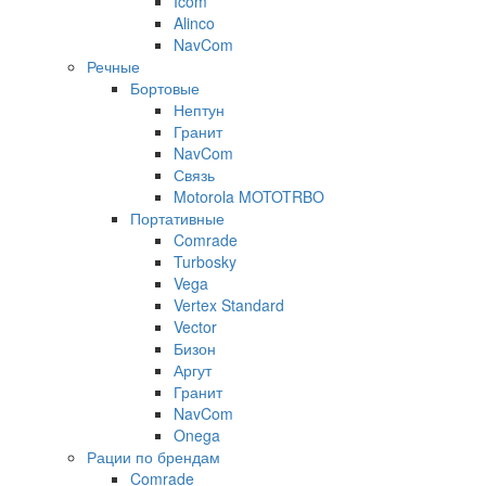
Icom
Alinco
NavCom
Речные
Бортовые
Нептун
Гранит
NavCom
Связь
Motorola MOTOTRBO
Портативные
Comrade
Turbosky
Vega
Vertex Standard
Vector
Бизон
Аргут
Гранит
NavCom
Onega
Рации по брендам
Comrade