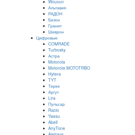
Wouxun
Альтавия
РАДОН
Бизон
Гранит
Шеврон
Цифровые
COMRADE
Turbosky
Астра
Motorola
Motorola MOTOTRBO
Hytera
TYT
Терек
Аргут
Lira
Пульсар
Racio
Yaesu
Abell
AnyTone
Ajetrays