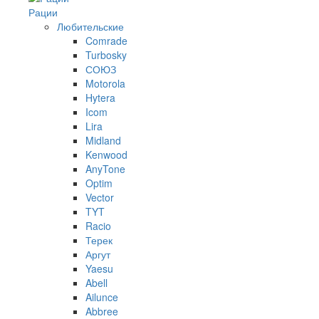
Рации
Любительские
Comrade
Turbosky
СОЮЗ
Motorola
Hytera
Icom
Lira
Midland
Kenwood
AnyTone
Optim
Vector
TYT
Racio
Терек
Аргут
Yaesu
Abell
Ailunce
Abbree