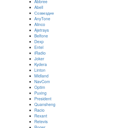
Abbree
Abell
Созвездие
AnyTone
Alinco
Ajetrays
Belfone
Dexp
Entel
iRadio
Joker
Kydera
Linton
Midland
NavCom
Optim
Puxing
President
Quansheng
Racio
Rexant
Retevis
Roger