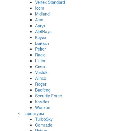
Vertex Standard
Icom
Midland
Alan
Аргут
AjetRays
Круиз
Байкал
Peltor
Racio
Linton
Связь
Vostok
Alinco
Roger
Baofeng
Security Force
Комбат
Wouxun
Гарнитуры
TurboSky
Comrade
Hytera