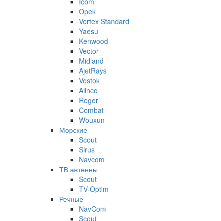
Icom
Opek
Vertex Standard
Yaesu
Kenwood
Vector
Midland
AjetRays
Vostok
Alinco
Roger
Combat
Wouxun
Морские
Scout
Sirus
Navcom
ТВ антенны
Scout
TV-Optim
Речные
NavCom
Scout