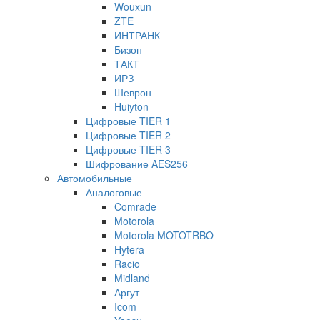
Wouxun
ZTE
ИНТРАНК
Бизон
ТАКТ
ИРЗ
Шеврон
Huiyton
Цифровые TIER 1
Цифровые TIER 2
Цифровые TIER 3
Шифрование AES256
Автомобильные
Аналоговые
Comrade
Motorola
Motorola MOTOTRBO
Hytera
Racio
Midland
Аргут
Icom