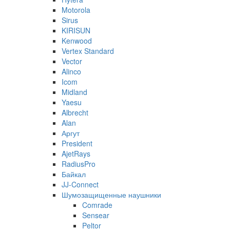
Motorola
Sirus
KIRISUN
Kenwood
Vertex Standard
Vector
Alinco
Icom
Midland
Yaesu
Albrecht
Alan
Аргут
President
AjetRays
RadiusPro
Байкал
JJ-Connect
Шумозащищенные наушники
Comrade
Sensear
Peltor