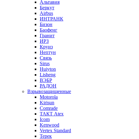
Альтавия
Беркут
Airbus
ИНТРАНК
Бизон
Баофенг
Гранит
ИРЗ
Круиз
Нептун
Связь
Sirus
Huiyton
Lisheng
ВЭБР
РАДОН
Взрывозащищенные
Motorola
Kirisun
Comrade
ТАКТ Atex
Icom
Kenwood
Vertex Standard
Терек