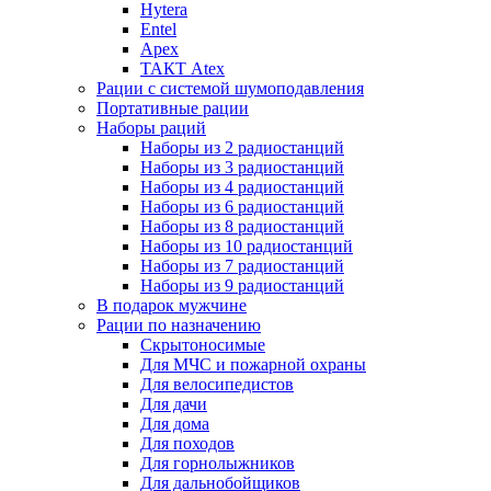
Hytera
Entel
Apex
ТАКТ Atex
Рации с системой шумоподавления
Портативные рации
Наборы раций
Наборы из 2 радиостанций
Наборы из 3 радиостанций
Наборы из 4 радиостанций
Наборы из 6 радиостанций
Наборы из 8 радиостанций
Наборы из 10 радиостанций
Наборы из 7 радиостанций
Наборы из 9 радиостанций
В подарок мужчине
Рации по назначению
Скрытоносимые
Для МЧС и пожарной охраны
Для велосипедистов
Для дачи
Для дома
Для походов
Для горнолыжников
Для дальнобойщиков