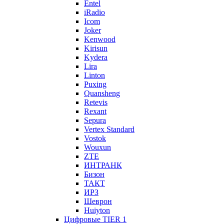
Entel
iRadio
Icom
Joker
Kenwood
Kirisun
Kydera
Lira
Linton
Puxing
Quansheng
Retevis
Rexant
Sepura
Vertex Standard
Vostok
Wouxun
ZTE
ИНТРАНК
Бизон
ТАКТ
ИРЗ
Шеврон
Huiyton
Цифровые TIER 1