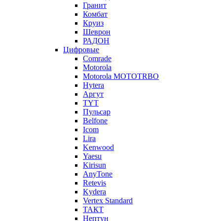
Гранит
Комбат
Круиз
Шеврон
РАДОН
Цифровые
Comrade
Motorola
Motorola MOTOTRBO
Hytera
Аргут
TYT
Пульсар
Belfone
Icom
Lira
Kenwood
Yaesu
Kirisun
AnyTone
Retevis
Kydera
Vertex Standard
ТАКТ
Нептун