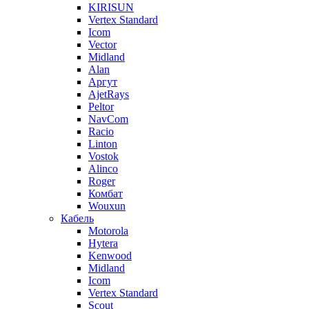
KIRISUN
Vertex Standard
Icom
Vector
Midland
Alan
Аргут
AjetRays
Peltor
NavCom
Racio
Linton
Vostok
Alinco
Roger
Комбат
Wouxun
Кабель
Motorola
Hytera
Kenwood
Midland
Icom
Vertex Standard
Scout