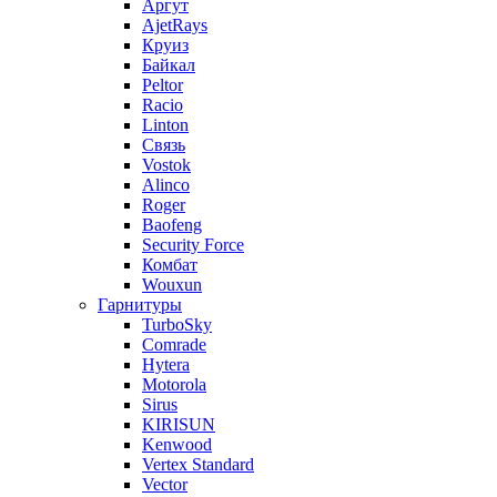
Аргут
AjetRays
Круиз
Байкал
Peltor
Racio
Linton
Связь
Vostok
Alinco
Roger
Baofeng
Security Force
Комбат
Wouxun
Гарнитуры
TurboSky
Comrade
Hytera
Motorola
Sirus
KIRISUN
Kenwood
Vertex Standard
Vector