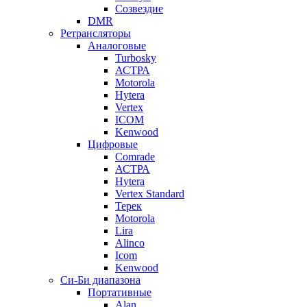
Созвездие
DMR
Ретрансляторы
Аналоговые
Turbosky
АСТРА
Motorola
Hytera
Vertex
ICOM
Kenwood
Цифровые
Comrade
АСТРА
Hytera
Vertex Standard
Терек
Motorola
Lira
Alinco
Icom
Kenwood
Си-Би диапазона
Портативные
Alan