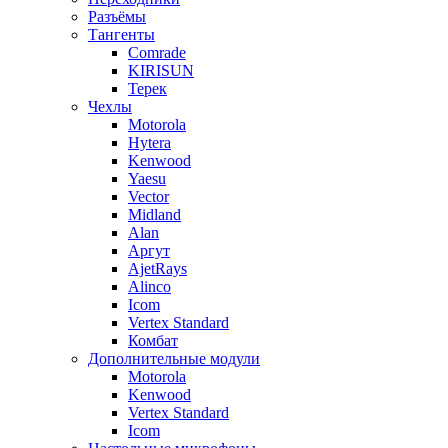
Разъёмы
Тангенты
Comrade
KIRISUN
Терек
Чехлы
Motorola
Hytera
Kenwood
Yaesu
Vector
Midland
Alan
Аргут
AjetRays
Alinco
Icom
Vertex Standard
Комбат
Дополнительные модули
Motorola
Kenwood
Vertex Standard
Icom