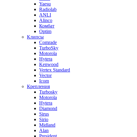
Yaesu
Radiolab
ANLI
Alinco
Комбат
Optim
Клипсы
Comrade
TurboSky
Motorola
Hytera
Kenwood
Vertex Standard
Vector
Icom
Крепления
Turbosky
Motorola
Hytera
Diamond
Sirus
Sirio
Midland
Alan
President