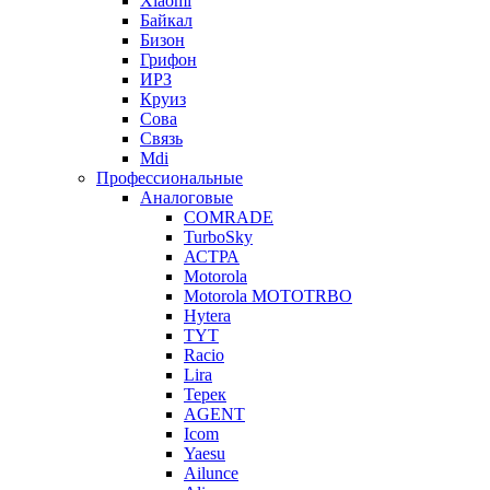
Xiaomi
Байкал
Бизон
Грифон
ИРЗ
Круиз
Сова
Связь
Mdi
Профессиональные
Аналоговые
COMRADE
TurboSky
АСТРА
Motorola
Motorola MOTOTRBO
Hytera
TYT
Racio
Lira
Терек
AGENT
Icom
Yaesu
Ailunce