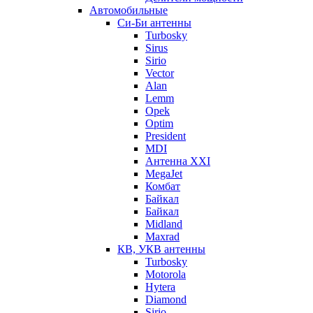
Автомобильные
Си-Би антенны
Turbosky
Sirus
Sirio
Vector
Alan
Lemm
Opek
Optim
President
MDI
Антенна XXI
MegaJet
Комбат
Байкал
Байкал
Midland
Maxrad
КВ, УКВ антенны
Turbosky
Motorola
Hytera
Diamond
Sirio