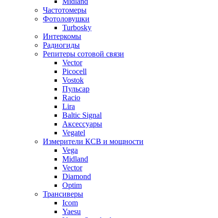
Midland
Частотомеры
Фотоловушки
Turbosky
Интеркомы
Радиогиды
Репитеры сотовой связи
Vector
Picocell
Vostok
Пульсар
Racio
Lira
Baltic Signal
Аксессуары
Vegatel
Измерители КСВ и мощности
Vega
Midland
Vector
Diamond
Optim
Трансиверы
Icom
Yaesu