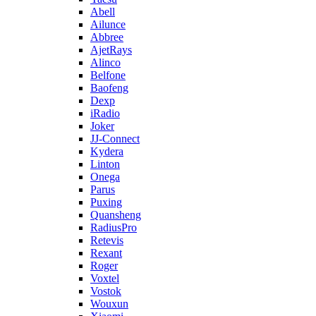
Abell
Ailunce
Abbree
AjetRays
Alinco
Belfone
Baofeng
Dexp
iRadio
Joker
JJ-Connect
Kydera
Linton
Onega
Parus
Puxing
Quansheng
RadiusPro
Retevis
Rexant
Roger
Voxtel
Vostok
Wouxun