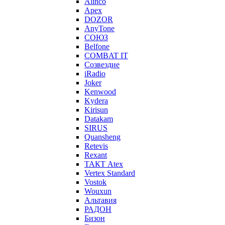
Alinco
Apex
DOZOR
AnyTone
СОЮЗ
Belfone
COMBAT IT
Созвездие
iRadio
Joker
Kenwood
Kydera
Kirisun
Datakam
SIRUS
Quansheng
Retevis
Rexant
ТАКТ Atex
Vertex Standard
Vostok
Wouxun
Альтавия
РАДОН
Бизон