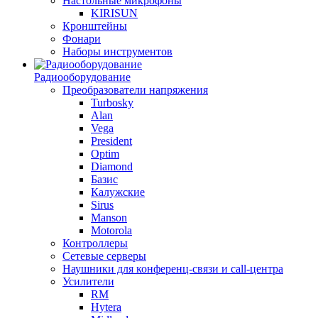
Настольные микрофоны
KIRISUN
Кронштейны
Фонари
Наборы инструментов
Радиооборудование
Преобразователи напряжения
Turbosky
Alan
Vega
President
Optim
Diamond
Базис
Калужские
Sirus
Manson
Motorola
Контроллеры
Сетевые серверы
Наушники для конференц-связи и call-центра
Усилители
RM
Hytera