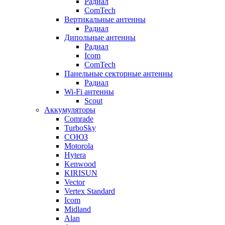
Радиал
ComTech
Вертикальные антенны
Радиал
Дипольные антенны
Радиал
Icom
ComTech
Панельные секторные антенны
Радиал
Wi-Fi антенны
Scout
Аккумуляторы
Comrade
TurboSky
СОЮЗ
Motorola
Hytera
Kenwood
KIRISUN
Vector
Vertex Standard
Icom
Midland
Alan