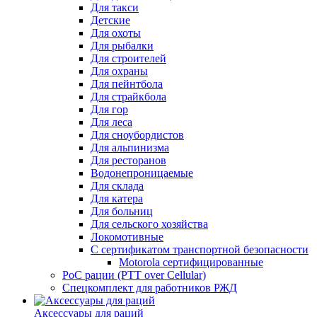
Для такси
Детские
Для охоты
Для рыбалки
Для строителей
Для охраны
Для пейнтбола
Для страйкбола
Для гор
Для леса
Для сноубордистов
Для альпинизма
Для ресторанов
Водонепроницаемые
Для склада
Для катера
Для больниц
Для сельского хозяйства
Локомотивные
С сертификатом транспортной безопасности
Motorola сертифицированные
PoC рации (PTT over Cellular)
Спецкомплект для работников РЖД
Аксессуары для раций