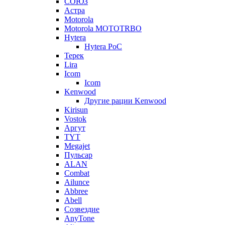
СОЮЗ
Астра
Motorola
Motorola MOTOTRBO
Hytera
Hytera PoC
Терек
Lira
Icom
Icom
Kenwood
Другие рации Kenwood
Kirisun
Vostok
Аргут
TYT
Megajet
Пульсар
ALAN
Combat
Ailunce
Abbree
Abell
Созвездие
AnyTone