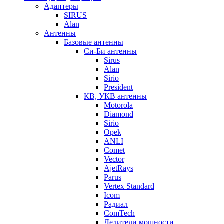
Адаптеры
SIRUS
Alan
Антенны
Базовые антенны
Си-Би антенны
Sirus
Alan
Sirio
President
КВ, УКВ антенны
Motorola
Diamond
Sirio
Opek
ANLI
Comet
Vector
AjetRays
Parus
Vertex Standard
Icom
Радиал
ComTech
Делители мощности