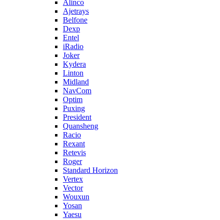
Alinco
Ajetrays
Belfone
Dexp
Entel
iRadio
Joker
Kydera
Linton
Midland
NavCom
Optim
Puxing
President
Quansheng
Racio
Rexant
Retevis
Roger
Standard Horizon
Vertex
Vector
Wouxun
Yosan
Yaesu