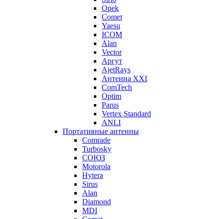
Opek
Comet
Yaesu
ICOM
Alan
Vector
Аргут
AjetRays
Антенна XXI
ComTech
Optim
Parus
Vertex Standard
ANLI
Портативные антенны
Comrade
Turbosky
СОЮЗ
Motorola
Hytera
Sirus
Alan
Diamond
MDI