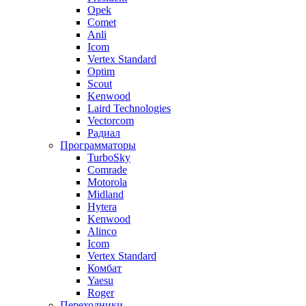
Opek
Comet
Anli
Icom
Vertex Standard
Optim
Scout
Kenwood
Laird Technologies
Vectorcom
Радиал
Программаторы
TurboSky
Comrade
Motorola
Midland
Hytera
Kenwood
Alinco
Icom
Vertex Standard
Комбат
Yaesu
Roger
Переходники