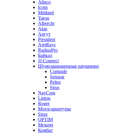
Alinco
Icom
Midland
Yaesu
Albrecht
Alan
Аргут
President
AjetRays
RadiusPro
Байкал
JJ-Connect
Шумозащищенные наушники
Comrade
Sensear
Peltor
Sirus
NavCom
Linton
Roger
Мотогарнитуры
Sirus
OPTIM
Megajet
Комбат