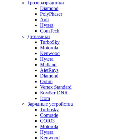
Грозоразрядники
Diamond
PolyPhaser
Anli
Hytera
ComTech
Динамики
TurboSky
Motorola
Kenwood
Hytera
Midland
AjetRays
Diamond
Optim
Vertex Standard
Комбат DNR
Icom
Зарядные устройства
Turbosky
Comrade
СОЮЗ
Motorola
Hytera
Kenwood