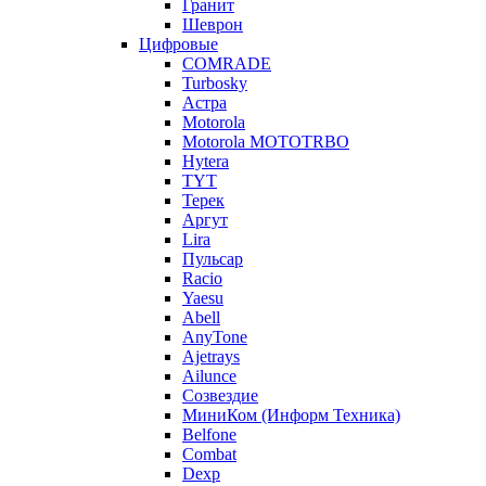
Гранит
Шеврон
Цифровые
COMRADE
Turbosky
Астра
Motorola
Motorola MOTOTRBO
Hytera
TYT
Терек
Аргут
Lira
Пульсар
Racio
Yaesu
Abell
AnyTone
Ajetrays
Ailunce
Созвездие
МиниКом (Информ Техника)
Belfone
Combat
Dexp