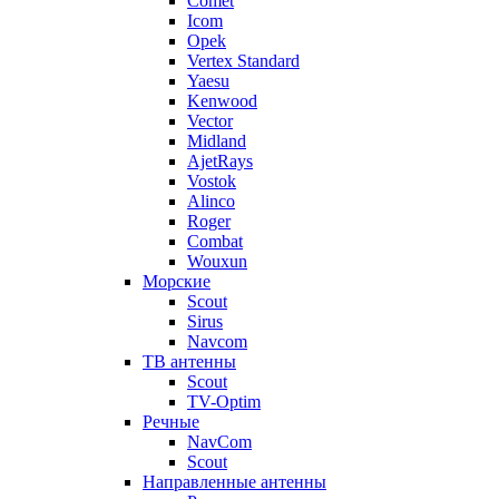
Comet
Icom
Opek
Vertex Standard
Yaesu
Kenwood
Vector
Midland
AjetRays
Vostok
Alinco
Roger
Combat
Wouxun
Морские
Scout
Sirus
Navcom
ТВ антенны
Scout
TV-Optim
Речные
NavCom
Scout
Направленные антенны