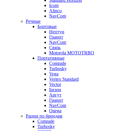
Standard Horizon
Icom
Alinco
NavCom
Речные
Бортовые
Нептун
Гранит
NavCom
Связь
Motorola MOTOTRBO
Портативные
Comrade
Turbosky
Vega
Vertex Standard
Vector
Бизон
Аргут
Гранит
NavCom
Onega
Рации по брендам
Comrade
Turbosky