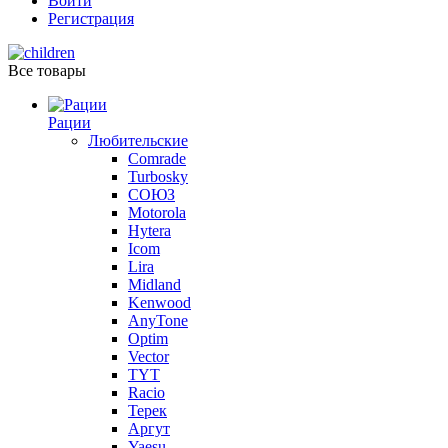
Войти
Регистрация
Все товары
Рации
Любительские
Comrade
Turbosky
СОЮЗ
Motorola
Hytera
Icom
Lira
Midland
Kenwood
AnyTone
Optim
Vector
TYT
Racio
Терек
Аргут
Yaesu