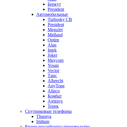
Беркут
President
Автомобильные
Turbosky CB
President
MegaJet
Midland
Optim
Alan
Intek
Joker
Maycom
Yosan
Vector
Таис
Albrecht
AnyTone
Alinco
Комбат
Ajetrays
Терек
Спутниковые телефоны
Thuraya
Iridium
Рации российского производства