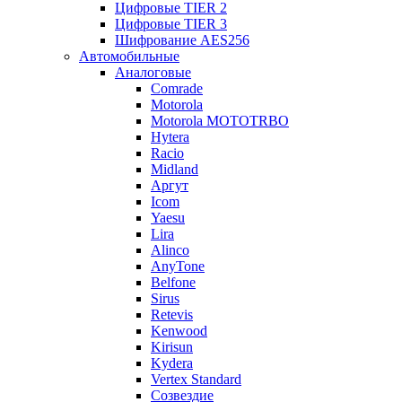
Цифровые TIER 2
Цифровые TIER 3
Шифрование AES256
Автомобильные
Аналоговые
Comrade
Motorola
Motorola MOTOTRBO
Hytera
Racio
Midland
Аргут
Icom
Yaesu
Lira
Alinco
AnyTone
Belfone
Sirus
Retevis
Kenwood
Kirisun
Kydera
Vertex Standard
Созвездие