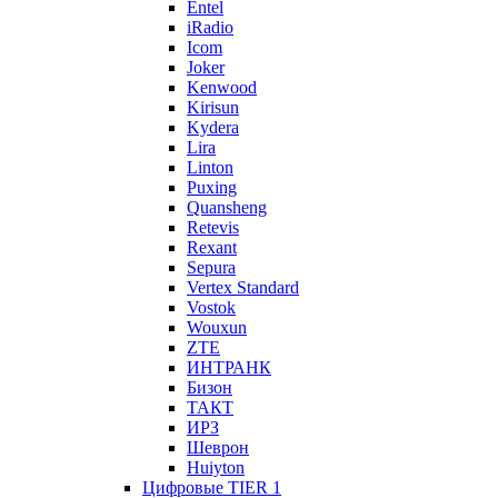
Entel
iRadio
Icom
Joker
Kenwood
Kirisun
Kydera
Lira
Linton
Puxing
Quansheng
Retevis
Rexant
Sepura
Vertex Standard
Vostok
Wouxun
ZTE
ИНТРАНК
Бизон
ТАКТ
ИРЗ
Шеврон
Huiyton
Цифровые TIER 1