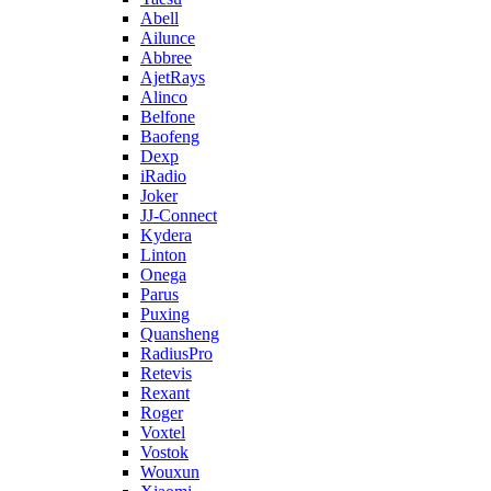
Abell
Ailunce
Abbree
AjetRays
Alinco
Belfone
Baofeng
Dexp
iRadio
Joker
JJ-Connect
Kydera
Linton
Onega
Parus
Puxing
Quansheng
RadiusPro
Retevis
Rexant
Roger
Voxtel
Vostok
Wouxun