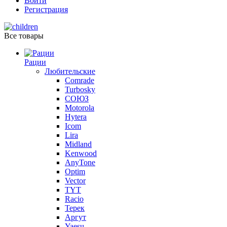
Войти
Регистрация
Все товары
Рации
Любительские
Comrade
Turbosky
СОЮЗ
Motorola
Hytera
Icom
Lira
Midland
Kenwood
AnyTone
Optim
Vector
TYT
Racio
Терек
Аргут
Yaesu