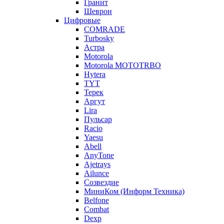
Гранит
Шеврон
Цифровые
COMRADE
Turbosky
Астра
Motorola
Motorola MOTOTRBO
Hytera
TYT
Терек
Аргут
Lira
Пульсар
Racio
Yaesu
Abell
AnyTone
Ajetrays
Ailunce
Созвездие
МиниКом (Информ Техника)
Belfone
Combat
Dexp