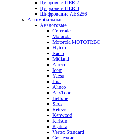
Цифровые TIER 2
Цифровые TIER 3
Шифрование AES256
Автомобильные
Аналоговые
Comrade
Motorola
Motorola MOTOTRBO
Hytera
Racio
Midland
Аргут
Icom
Yaesu
Lira
Alinco
AnyTone
Belfone
Sirus
Retevis
Kenwood
Kirisun
Kydera
Vertex Standard
Созвездие