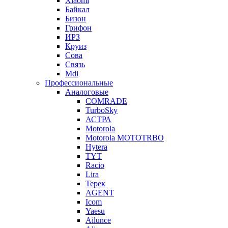
Xiaomi
Байкал
Бизон
Грифон
ИРЗ
Круиз
Сова
Связь
Mdi
Профессиональные
Аналоговые
COMRADE
TurboSky
АСТРА
Motorola
Motorola MOTOTRBO
Hytera
TYT
Racio
Lira
Терек
AGENT
Icom
Yaesu
Ailunce