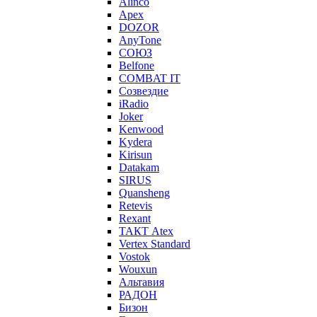
Alinco
Apex
DOZOR
AnyTone
СОЮЗ
Belfone
COMBAT IT
Созвездие
iRadio
Joker
Kenwood
Kydera
Kirisun
Datakam
SIRUS
Quansheng
Retevis
Rexant
ТАКТ Atex
Vertex Standard
Vostok
Wouxun
Альтавия
РАДОН
Бизон