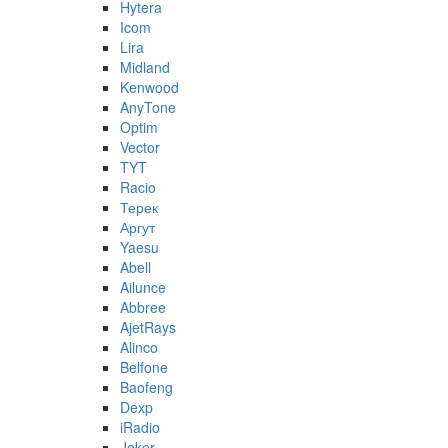
Hytera
Icom
Lira
Midland
Kenwood
AnyTone
Optim
Vector
TYT
Racio
Терек
Аргут
Yaesu
Abell
Ailunce
Abbree
AjetRays
Alinco
Belfone
Baofeng
Dexp
iRadio
Joker