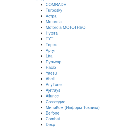
COMRADE
Turbosky
Астра
Motorola
Motorola MOTOTRBO
Hytera
TYT
Терек
Аргут
Lira
Пульсар
Racio
Yaesu
Abell
AnyTone
Ajetrays
Ailunce
Созвездие
МиниКом (Информ Техника)
Belfone
Combat
Dexp