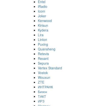
Entel
iRadio
Icom
Joker
Kenwood
Kirisun
Kydera
Lira
Linton
Puxing
Quansheng
Retevis
Rexant
Sepura
Vertex Standard
Vostok
Wouxun
ZTE
ИНТРАНК
Бизон
ТАКТ
ИРЗ
Шеврон