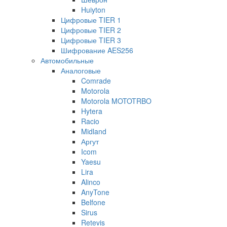
Huiyton
Цифровые TIER 1
Цифровые TIER 2
Цифровые TIER 3
Шифрование AES256
Автомобильные
Аналоговые
Comrade
Motorola
Motorola MOTOTRBO
Hytera
Racio
Midland
Аргут
Icom
Yaesu
Lira
Alinco
AnyTone
Belfone
Sirus
Retevis