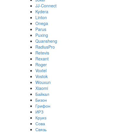
JJ-Connect
Kydera
Linton
Onega
Parus
Puxing
Quansheng
RadiusPro
Retevis
Rexant
Roger
Voxtel
Vostok
Wouxun
Xiaomi
Байкал
Бизон
Грифон
ИРЗ
Круиз
Сова
Связь