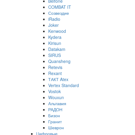
Belfone
COMBAT IT
Созвездие
iRadio
Joker
Kenwood
Kydera
Kirisun
Datakam
SIRUS
Quansheng
Retevis
Rexant
ТАКТ Atex
Vertex Standard
Vostok
Wouxun
Альтавия
РАДОН
Бизон
Гранит
Шеврон
Цифровые