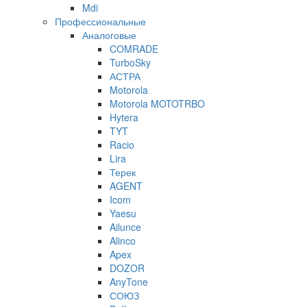
Mdi
Профессиональные
Аналоговые
COMRADE
TurboSky
АСТРА
Motorola
Motorola MOTOTRBO
Hytera
TYT
Racio
Lira
Терек
AGENT
Icom
Yaesu
Ailunce
Alinco
Apex
DOZOR
AnyTone
СОЮЗ