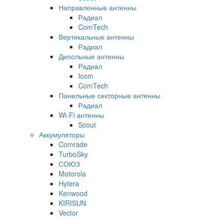
Направленные антенны
Радиал
ComTech
Вертикальные антенны
Радиал
Дипольные антенны
Радиал
Icom
ComTech
Панельные секторные антенны
Радиал
Wi-Fi антенны
Scout
Аккумуляторы
Comrade
TurboSky
СОЮЗ
Motorola
Hytera
Kenwood
KIRISUN
Vector