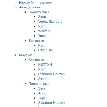
Реестр Минпромторг
Авиационные
Портативные
Sirus
Vertex Standard
Icom
Wouxun
Yaesu
Бортовые
Icom
FlightLine
Морские
Бортовые
НЕПТУН
Icom
Standard Horizon
Alinco
Портативные
Sirus
Аргут
Терек
Standard Horizon