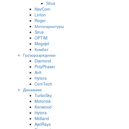
Sirus
NavCom
Linton
Roger
Мотогарнитуры
Sirus
OPTIM
Megajet
Комбат
Грозоразрядники
Diamond
PolyPhaser
Anli
Hytera
ComTech
Динамики
TurboSky
Motorola
Kenwood
Hytera
Midland
AjetRays