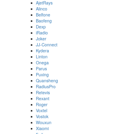
AjetRays
Alinco
Belfone
Baofeng
Dexp
iRadio
Joker
JJ-Connect
Kydera
Linton
Onega
Parus
Puxing
Quansheng
RadiusPro
Retevis
Rexant
Roger
Voxtel
Vostok
Wouxun
Xiaomi