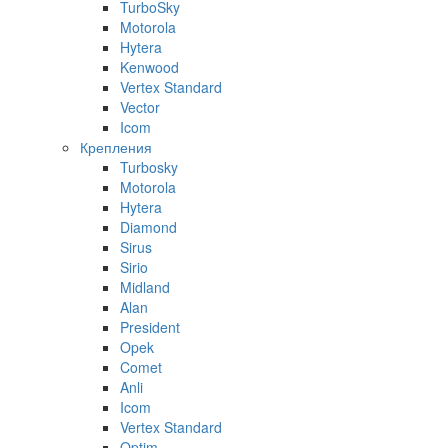
TurboSky
Motorola
Hytera
Kenwood
Vertex Standard
Vector
Icom
Крепления
Turbosky
Motorola
Hytera
Diamond
Sirus
Sirio
Midland
Alan
President
Opek
Comet
Anli
Icom
Vertex Standard
Optim