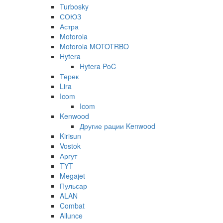
Turbosky
СОЮЗ
Астра
Motorola
Motorola MOTOTRBO
Hytera
Hytera PoC
Терек
Lira
Icom
Icom
Kenwood
Другие рации Kenwood
Kirisun
Vostok
Аргут
TYT
Megajet
Пульсар
ALAN
Combat
Ailunce