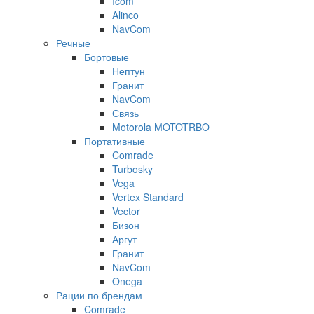
Icom
Alinco
NavCom
Речные
Бортовые
Нептун
Гранит
NavCom
Связь
Motorola MOTOTRBO
Портативные
Comrade
Turbosky
Vega
Vertex Standard
Vector
Бизон
Аргут
Гранит
NavCom
Onega
Рации по брендам
Comrade