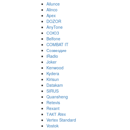
Ailunce
Alinco
Apex
DOZOR
AnyTone
СОЮЗ
Belfone
COMBAT IT
Созвездие
iRadio
Joker
Kenwood
Kydera
Kirisun
Datakam
SIRUS
Quansheng
Retevis
Rexant
ТАКТ Atex
Vertex Standard
Vostok