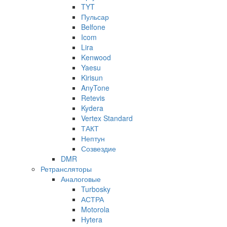
TYT
Пульсар
Belfone
Icom
Lira
Kenwood
Yaesu
Kirisun
AnyTone
Retevis
Kydera
Vertex Standard
ТАКТ
Нептун
Созвездие
DMR
Ретрансляторы
Аналоговые
Turbosky
АСТРА
Motorola
Hytera