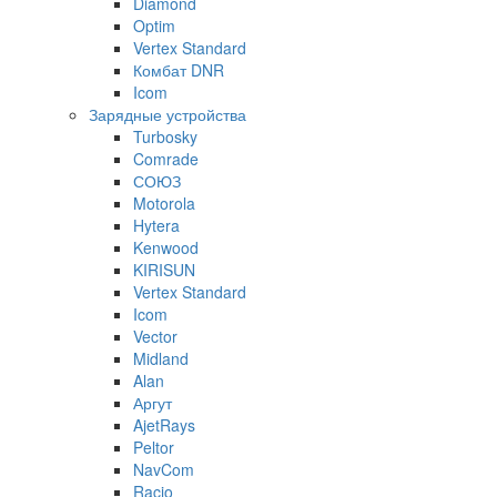
Diamond
Optim
Vertex Standard
Комбат DNR
Icom
Зарядные устройства
Turbosky
Comrade
СОЮЗ
Motorola
Hytera
Kenwood
KIRISUN
Vertex Standard
Icom
Vector
Midland
Alan
Аргут
AjetRays
Peltor
NavCom
Racio