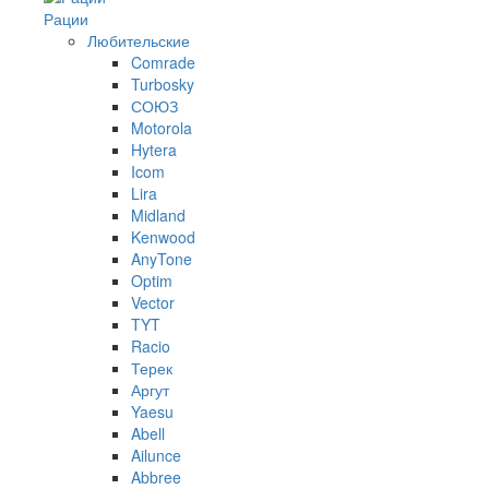
Рации
Любительские
Comrade
Turbosky
СОЮЗ
Motorola
Hytera
Icom
Lira
Midland
Kenwood
AnyTone
Optim
Vector
TYT
Racio
Терек
Аргут
Yaesu
Abell
Ailunce
Abbree