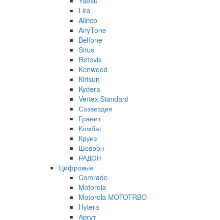
Yaesu
Lira
Alinco
AnyTone
Belfone
Sirus
Retevis
Kenwood
Kirisun
Kydera
Vertex Standard
Созвездие
Гранит
Комбат
Круиз
Шеврон
РАДОН
Цифровые
Comrade
Motorola
Motorola MOTOTRBO
Hytera
Аргут