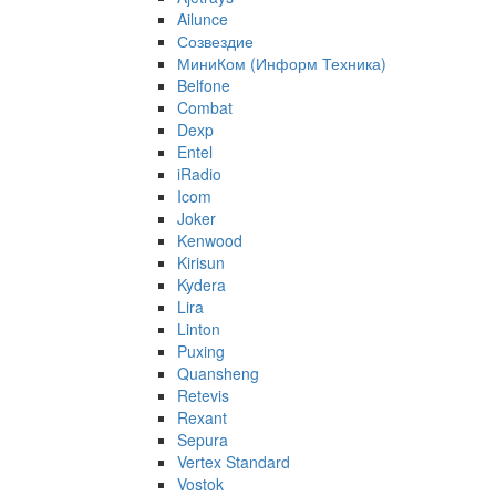
Ailunce
Созвездие
МиниКом (Информ Техника)
Belfone
Combat
Dexp
Entel
iRadio
Icom
Joker
Kenwood
Kirisun
Kydera
Lira
Linton
Puxing
Quansheng
Retevis
Rexant
Sepura
Vertex Standard
Vostok