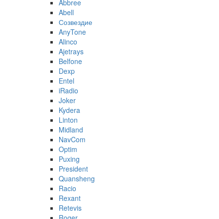
Abbree
Abell
Созвездие
AnyTone
Alinco
Ajetrays
Belfone
Dexp
Entel
iRadio
Joker
Kydera
Linton
Midland
NavCom
Optim
Puxing
President
Quansheng
Racio
Rexant
Retevis
Roger