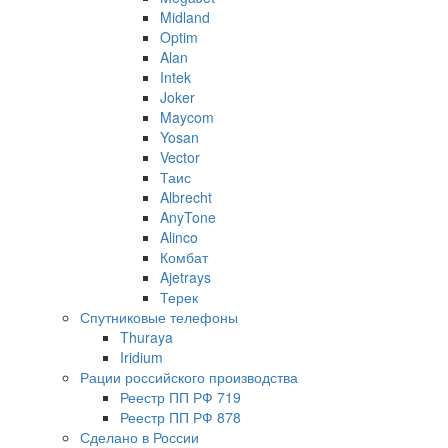
Midland
Optim
Alan
Intek
Joker
Maycom
Yosan
Vector
Таис
Albrecht
AnyTone
Alinco
Комбат
Ajetrays
Терек
Спутниковые телефоны
Thuraya
Iridium
Рации российского производства
Реестр ПП РФ 719
Реестр ПП РФ 878
Сделано в России