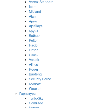
Vertex Standard
Icom
Midland
Alan
Аргут
AjetRays
Круиз
Байкал
Peltor
Racio
Linton
Связь
Vostok
Alinco
Roger
Baofeng
Security Force
Комбат
Wouxun
Гарнитуры
TurboSky
Comrade
Hytera