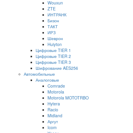
Wouxun
ZTE
ИНТРАНК
Бизон
ТАКТ
ИРЗ
Шеврон
Huiyton
Цифровые TIER 1
Цифровые TIER 2
Цифровые TIER 3
Шифрование AES256
Автомобильные
Аналоговые
Comrade
Motorola
Motorola MOTOTRBO
Hytera
Racio
Midland
Аргут
Icom