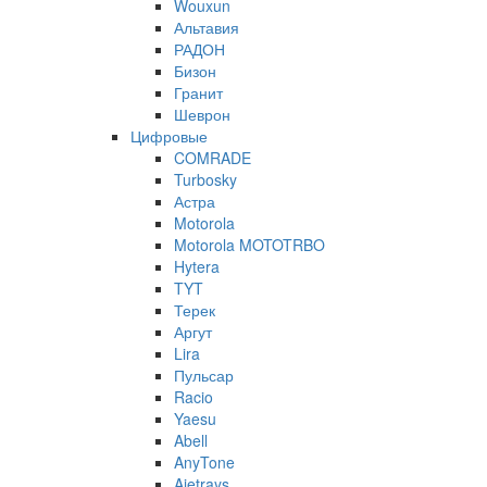
Wouxun
Альтавия
РАДОН
Бизон
Гранит
Шеврон
Цифровые
COMRADE
Turbosky
Астра
Motorola
Motorola MOTOTRBO
Hytera
TYT
Терек
Аргут
Lira
Пульсар
Racio
Yaesu
Abell
AnyTone
Ajetrays