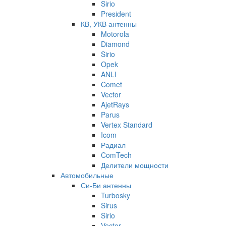
Sirio
President
КВ, УКВ антенны
Motorola
Diamond
Sirio
Opek
ANLI
Comet
Vector
AjetRays
Parus
Vertex Standard
Icom
Радиал
ComTech
Делители мощности
Автомобильные
Си-Би антенны
Turbosky
Sirus
Sirio
Vector