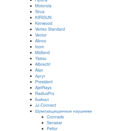
Motorola
Sirus
KIRISUN
Kenwood
Vertex Standard
Vector
Alinco
Icom
Midland
Yaesu
Albrecht
Alan
Аргут
President
AjetRays
RadiusPro
Байкал
JJ-Connect
Шумозащищенные наушники
Comrade
Sensear
Peltor