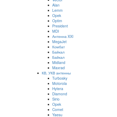
Alan
Lemm
Opek
Optim
President
MDI
Антенна XXI
MegaJet
Комбат
Байкал
Байкал
Midland
Maxrad
КВ, УКВ антенны
Turbosky
Motorola
Hytera
Diamond
Sirio
Opek
Comet
Yaesu