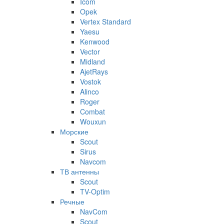
Icom
Opek
Vertex Standard
Yaesu
Kenwood
Vector
Midland
AjetRays
Vostok
Alinco
Roger
Combat
Wouxun
Морские
Scout
Sirus
Navcom
ТВ антенны
Scout
TV-Optim
Речные
NavCom
Scout