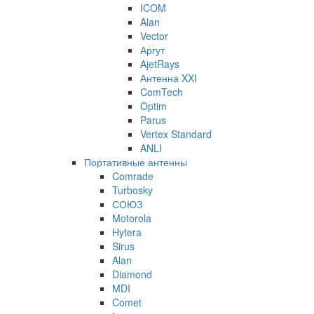
ICOM
Alan
Vector
Аргут
AjetRays
Антенна XXI
ComTech
Optim
Parus
Vertex Standard
ANLI
Портативные антенны
Comrade
Turbosky
СОЮЗ
Motorola
Hytera
Sirus
Alan
Diamond
MDI
Comet