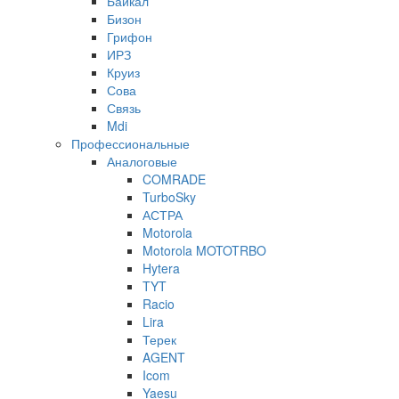
Байкал
Бизон
Грифон
ИРЗ
Круиз
Сова
Связь
Mdi
Профессиональные
Аналоговые
COMRADE
TurboSky
АСТРА
Motorola
Motorola MOTOTRBO
Hytera
TYT
Racio
Lira
Терек
AGENT
Icom
Yaesu