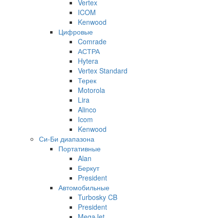
Vertex
ICOM
Kenwood
Цифровые
Comrade
АСТРА
Hytera
Vertex Standard
Терек
Motorola
Lira
Alinco
Icom
Kenwood
Си-Би диапазона
Портативные
Alan
Беркут
President
Автомобильные
Turbosky CB
President
MegaJet