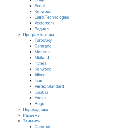
Scout
Kenwood
Laird Technologies
Vectorcom
Радиал
Программаторы
TurboSky
Comrade
Motorola
Midland
Hytera
Kenwood
Alinco
Icom
Vertex Standard
Комбат
Yaesu
Roger
Переходники
Разъёмы
Тангенты
Comrade