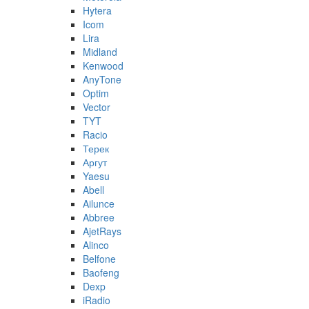
Hytera
Icom
Lira
Midland
Kenwood
AnyTone
Optim
Vector
TYT
Racio
Терек
Аргут
Yaesu
Abell
Ailunce
Abbree
AjetRays
Alinco
Belfone
Baofeng
Dexp
iRadio