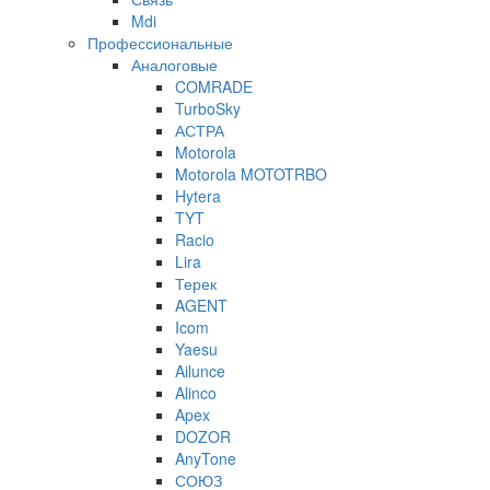
Mdi
Профессиональные
Аналоговые
COMRADE
TurboSky
АСТРА
Motorola
Motorola MOTOTRBO
Hytera
TYT
Racio
Lira
Терек
AGENT
Icom
Yaesu
Ailunce
Alinco
Apex
DOZOR
AnyTone
СОЮЗ