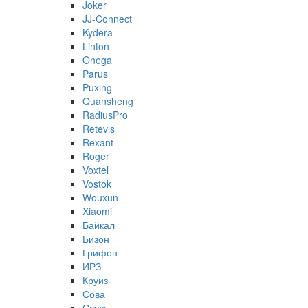
Joker
JJ-Connect
Kydera
Linton
Onega
Parus
Puxing
Quansheng
RadiusPro
Retevis
Rexant
Roger
Voxtel
Vostok
Wouxun
Xiaomi
Байкал
Бизон
Грифон
ИРЗ
Круиз
Сова
Связь