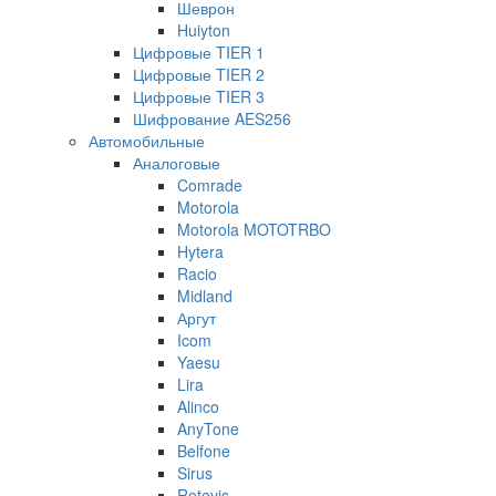
Шеврон
Huiyton
Цифровые TIER 1
Цифровые TIER 2
Цифровые TIER 3
Шифрование AES256
Автомобильные
Аналоговые
Comrade
Motorola
Motorola MOTOTRBO
Hytera
Racio
Midland
Аргут
Icom
Yaesu
Lira
Alinco
AnyTone
Belfone
Sirus
Retevis