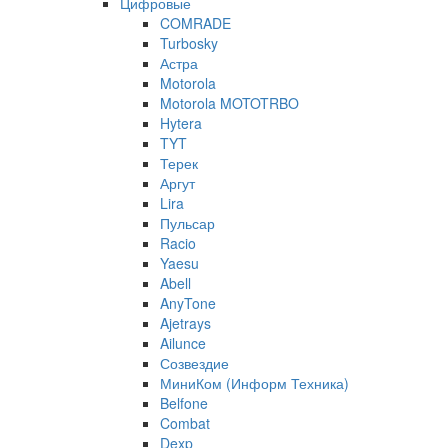
Цифровые
COMRADE
Turbosky
Астра
Motorola
Motorola MOTOTRBO
Hytera
TYT
Терек
Аргут
Lira
Пульсар
Racio
Yaesu
Abell
AnyTone
Ajetrays
Ailunce
Созвездие
МиниКом (Информ Техника)
Belfone
Combat
Dexp