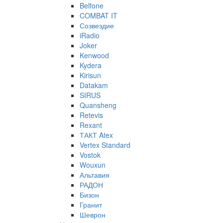
Belfone
COMBAT IT
Созвездие
iRadio
Joker
Kenwood
Kydera
Kirisun
Datakam
SIRUS
Quansheng
Retevis
Rexant
ТАКТ Atex
Vertex Standard
Vostok
Wouxun
Альтавия
РАДОН
Бизон
Гранит
Шеврон