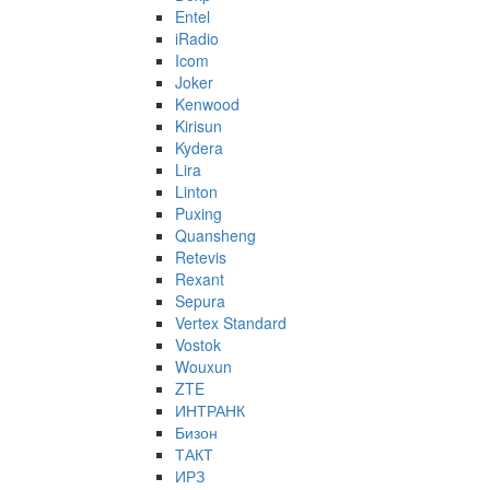
Entel
iRadio
Icom
Joker
Kenwood
Kirisun
Kydera
Lira
Linton
Puxing
Quansheng
Retevis
Rexant
Sepura
Vertex Standard
Vostok
Wouxun
ZTE
ИНТРАНК
Бизон
ТАКТ
ИРЗ