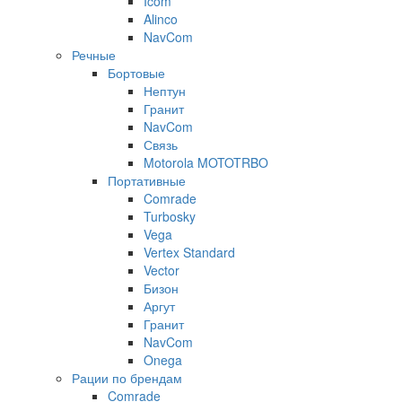
Icom
Alinco
NavCom
Речные
Бортовые
Нептун
Гранит
NavCom
Связь
Motorola MOTOTRBO
Портативные
Comrade
Turbosky
Vega
Vertex Standard
Vector
Бизон
Аргут
Гранит
NavCom
Onega
Рации по брендам
Comrade