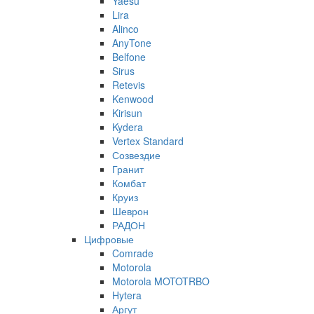
Yaesu
Lira
Alinco
AnyTone
Belfone
Sirus
Retevis
Kenwood
Kirisun
Kydera
Vertex Standard
Созвездие
Гранит
Комбат
Круиз
Шеврон
РАДОН
Цифровые
Comrade
Motorola
Motorola MOTOTRBO
Hytera
Аргут