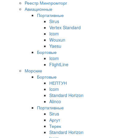
Реестр Минпромторг
Авиационные
Портативные
Sirus
Vertex Standard
Icom
Wouxun
Yaesu
Бортовые
Icom
FlightLine
Морские
Бортовые
НЕПТУН
Icom
Standard Horizon
Alinco
Портативные
Sirus
Аргут
Терек
Standard Horizon