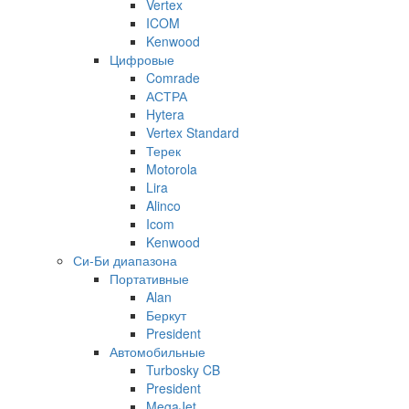
Vertex
ICOM
Kenwood
Цифровые
Comrade
АСТРА
Hytera
Vertex Standard
Терек
Motorola
Lira
Alinco
Icom
Kenwood
Си-Би диапазона
Портативные
Alan
Беркут
President
Автомобильные
Turbosky CB
President
MegaJet