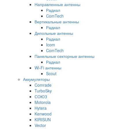
Направленные антенны
Радиал
ComTech
Вертикальные антенны
Радиал
Дипольные антенны
Радиал
Icom
ComTech
Панельные секторные антенны
Радиал
Wi-Fi антенны
Scout
Аккумуляторы
Comrade
TurboSky
СОЮЗ
Motorola
Hytera
Kenwood
KIRISUN
Vector