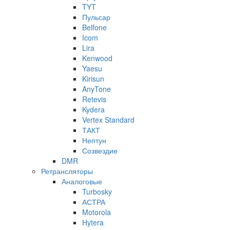
TYT
Пульсар
Belfone
Icom
Lira
Kenwood
Yaesu
Kirisun
AnyTone
Retevis
Kydera
Vertex Standard
ТАКТ
Нептун
Созвездие
DMR
Ретрансляторы
Аналоговые
Turbosky
АСТРА
Motorola
Hytera