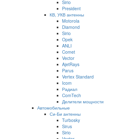
Sirio
President
КВ, УКВ антенны
Motorola
Diamond
Sirio
Opek
ANLI
Comet
Vector
AjetRays
Parus
Vertex Standard
Icom
Радиал
ComTech
Делители мощности
Автомобильные
Си-Би антенны
Turbosky
Sirus
Sirio
Vector