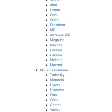
Alan
Lemm
Opek
Optim
President
MDI
Антенна XXI
MegaJet
Комбат
Байкал
Байкал
Midland
Maxrad
КВ, УКВ антенны
Turbosky
Motorola
Hytera
Diamond
Sirio
Opek
Comet
Yaesu