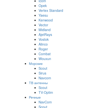
Icom
Opek
Vertex Standard
Yaesu
Kenwood
Vector
Midland
AjetRays
Vostok
Alinco
Roger
Combat
Wouxun
Морские
Scout
Sirus
Navcom
ТВ антенны
Scout
TV-Optim
Речные
NavCom
Scout