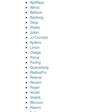
AjetRays
Alinco
Belfone
Baofeng
Dexp
iRadio
Joker
JJ-Connect
Kydera
Linton
Onega
Parus
Puxing
Quansheng
RadiusPro
Retevis
Rexant
Roger
Voxtel
Vostok
Wouxun
Xiaomi