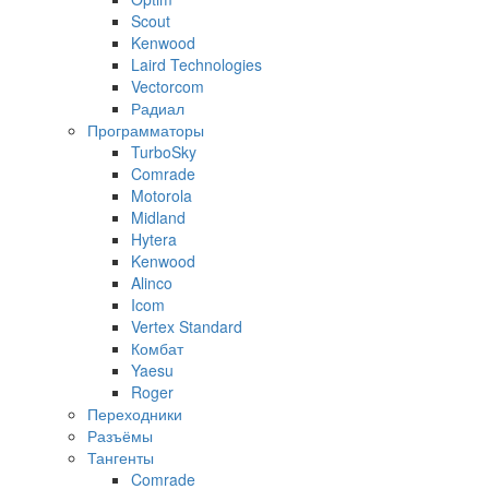
Scout
Kenwood
Laird Technologies
Vectorcom
Радиал
Программаторы
TurboSky
Comrade
Motorola
Midland
Hytera
Kenwood
Alinco
Icom
Vertex Standard
Комбат
Yaesu
Roger
Переходники
Разъёмы
Тангенты
Comrade