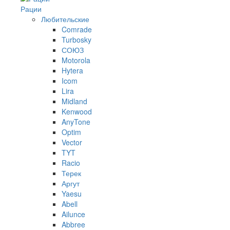
Рации
Любительские
Comrade
Turbosky
СОЮЗ
Motorola
Hytera
Icom
Lira
Midland
Kenwood
AnyTone
Optim
Vector
TYT
Racio
Терек
Аргут
Yaesu
Abell
Ailunce
Abbree