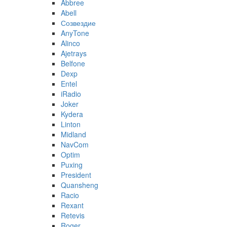
Abbree
Abell
Созвездие
AnyTone
Alinco
Ajetrays
Belfone
Dexp
Entel
iRadio
Joker
Kydera
Linton
Midland
NavCom
Optim
Puxing
President
Quansheng
Racio
Rexant
Retevis
Roger