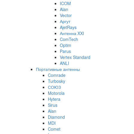
ICOM
Alan
Vector
Аргут
AjetRays
Антенна XXI
ComTech
Optim
Parus
Vertex Standard
ANLI
Портативные антенны
Comrade
Turbosky
СОЮЗ
Motorola
Hytera
Sirus
Alan
Diamond
MDI
Comet