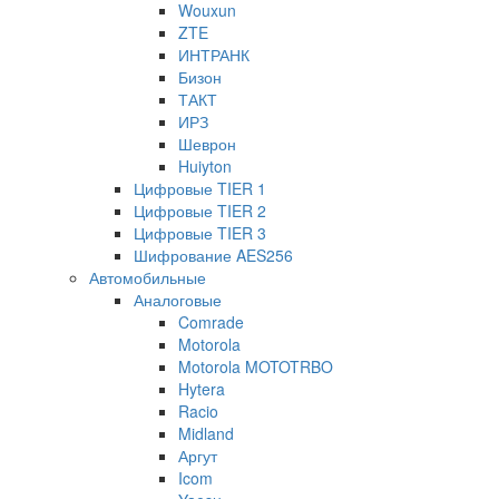
Wouxun
ZTE
ИНТРАНК
Бизон
ТАКТ
ИРЗ
Шеврон
Huiyton
Цифровые TIER 1
Цифровые TIER 2
Цифровые TIER 3
Шифрование AES256
Автомобильные
Аналоговые
Comrade
Motorola
Motorola MOTOTRBO
Hytera
Racio
Midland
Аргут
Icom