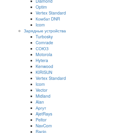
Diamond
Optim
Vertex Standard
Комбат DNR
Icom
Зарядные устройства
Turbosky
Comrade
СОЮЗ
Motorola
Hytera
Kenwood
KIRISUN
Vertex Standard
Icom
Vector
Midland
Alan
Аргут
AjetRays
Peltor
NavCom
Racio