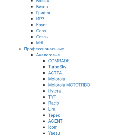
Байкал
Бизон
Грифон
ИРЗ
Круиз
Сова
Связь
Mdi
Профессиональные
Аналоговые
COMRADE
TurboSky
АСТРА
Motorola
Motorola MOTOTRBO
Hytera
TYT
Racio
Lira
Терек
AGENT
Icom
Yaesu