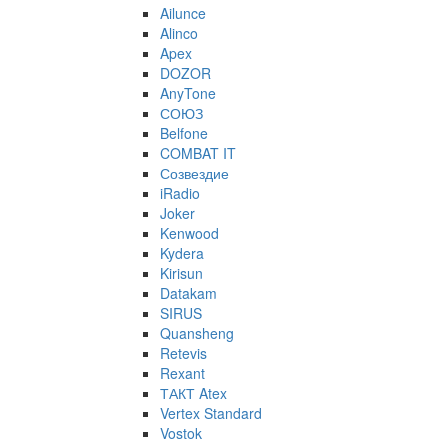
Ailunce
Alinco
Apex
DOZOR
AnyTone
СОЮЗ
Belfone
COMBAT IT
Созвездие
iRadio
Joker
Kenwood
Kydera
Kirisun
Datakam
SIRUS
Quansheng
Retevis
Rexant
ТАКТ Atex
Vertex Standard
Vostok