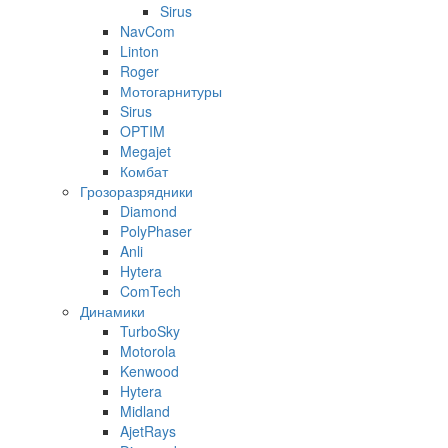
Sirus
NavCom
Linton
Roger
Мотогарнитуры
Sirus
OPTIM
Megajet
Комбат
Грозоразрядники
Diamond
PolyPhaser
Anli
Hytera
ComTech
Динамики
TurboSky
Motorola
Kenwood
Hytera
Midland
AjetRays