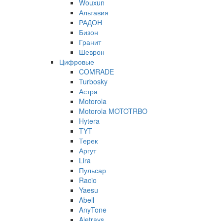
Wouxun
Альтавия
РАДОН
Бизон
Гранит
Шеврон
Цифровые
COMRADE
Turbosky
Астра
Motorola
Motorola MOTOTRBO
Hytera
TYT
Терек
Аргут
Lira
Пульсар
Racio
Yaesu
Abell
AnyTone
Ajetrays