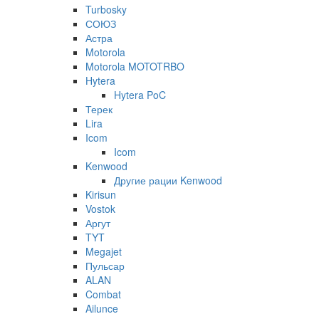
Turbosky
СОЮЗ
Астра
Motorola
Motorola MOTOTRBO
Hytera
Hytera PoC
Терек
Lira
Icom
Icom
Kenwood
Другие рации Kenwood
Kirisun
Vostok
Аргут
TYT
Megajet
Пульсар
ALAN
Combat
Ailunce