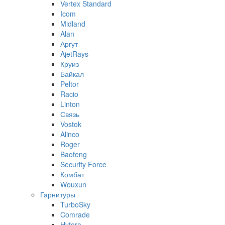
Vertex Standard
Icom
Midland
Alan
Аргут
AjetRays
Круиз
Байкал
Peltor
Racio
Linton
Связь
Vostok
Alinco
Roger
Baofeng
Security Force
Комбат
Wouxun
Гарнитуры
TurboSky
Comrade
Hytera