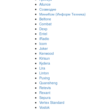
Ailunce
Созвездие
МиниКом (Информ Техника)
Belfone
Combat
Dexp
Entel
iRadio
Icom
Joker
Kenwood
Kirisun
Kydera
Lira
Linton
Puxing
Quansheng
Retevis
Rexant
Sepura
Vertex Standard
Vostok