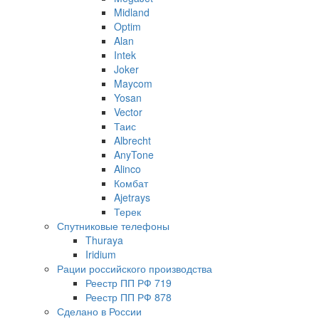
Midland
Optim
Alan
Intek
Joker
Maycom
Yosan
Vector
Таис
Albrecht
AnyTone
Alinco
Комбат
Ajetrays
Терек
Спутниковые телефоны
Thuraya
Iridium
Рации российского производства
Реестр ПП РФ 719
Реестр ПП РФ 878
Сделано в России