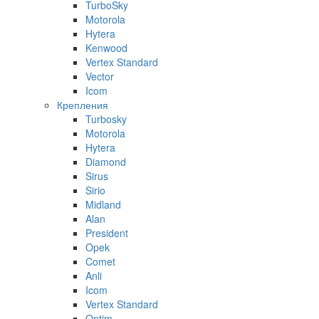
TurboSky
Motorola
Hytera
Kenwood
Vertex Standard
Vector
Icom
Крепления
Turbosky
Motorola
Hytera
Diamond
Sirus
Sirio
Midland
Alan
President
Opek
Comet
Anli
Icom
Vertex Standard
Optim