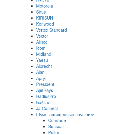
Motorola
Sirus
KIRISUN
Kenwood
Vertex Standard
Vector
Alinco
Icom
Midland
Yaesu
Albrecht
Alan
Аргут
President
AjetRays
RadiusPro
Байкал
JJ-Connect
Шумозащищенные наушники
Comrade
Sensear
Peltor