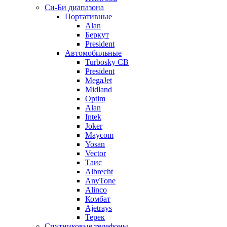
Си-Би диапазона
Портативные
Alan
Беркут
President
Автомобильные
Turbosky CB
President
MegaJet
Midland
Optim
Alan
Intek
Joker
Maycom
Yosan
Vector
Таис
Albrecht
AnyTone
Alinco
Комбат
Ajetrays
Терек
Спутниковые телефоны