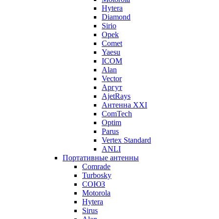
Hytera
Diamond
Sirio
Opek
Comet
Yaesu
ICOM
Alan
Vector
Аргут
AjetRays
Антенна XXI
ComTech
Optim
Parus
Vertex Standard
ANLI
Портативные антенны
Comrade
Turbosky
СОЮЗ
Motorola
Hytera
Sirus