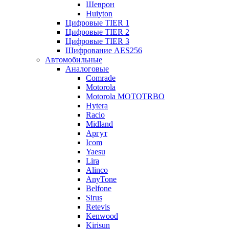
Шеврон
Huiyton
Цифровые TIER 1
Цифровые TIER 2
Цифровые TIER 3
Шифрование AES256
Автомобильные
Аналоговые
Comrade
Motorola
Motorola MOTOTRBO
Hytera
Racio
Midland
Аргут
Icom
Yaesu
Lira
Alinco
AnyTone
Belfone
Sirus
Retevis
Kenwood
Kirisun