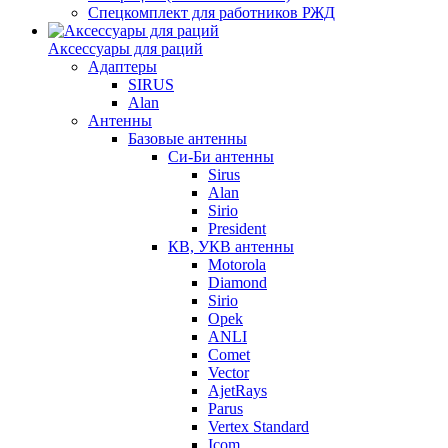
Спецкомплект для работников РЖД
Аксессуары для раций
Адаптеры
SIRUS
Alan
Антенны
Базовые антенны
Си-Би антенны
Sirus
Alan
Sirio
President
КВ, УКВ антенны
Motorola
Diamond
Sirio
Opek
ANLI
Comet
Vector
AjetRays
Parus
Vertex Standard
Icom