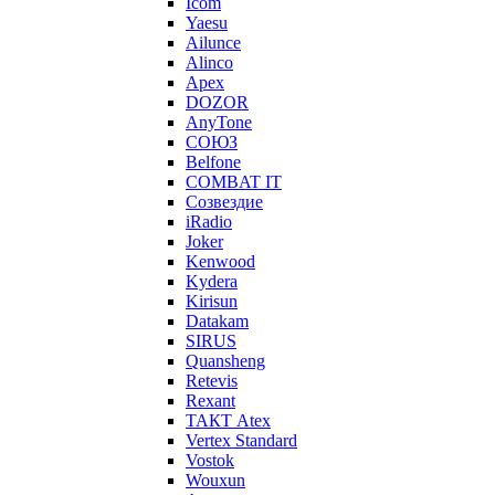
Icom
Yaesu
Ailunce
Alinco
Apex
DOZOR
AnyTone
СОЮЗ
Belfone
COMBAT IT
Созвездие
iRadio
Joker
Kenwood
Kydera
Kirisun
Datakam
SIRUS
Quansheng
Retevis
Rexant
ТАКТ Atex
Vertex Standard
Vostok
Wouxun