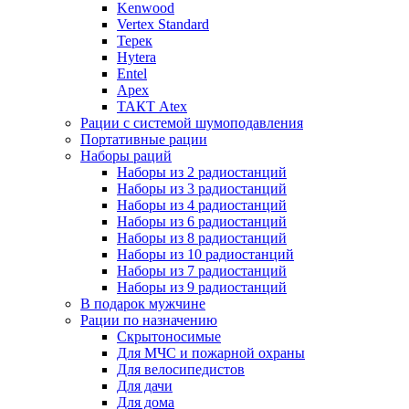
Kenwood
Vertex Standard
Терек
Hytera
Entel
Apex
ТАКТ Atex
Рации с системой шумоподавления
Портативные рации
Наборы раций
Наборы из 2 радиостанций
Наборы из 3 радиостанций
Наборы из 4 радиостанций
Наборы из 6 радиостанций
Наборы из 8 радиостанций
Наборы из 10 радиостанций
Наборы из 7 радиостанций
Наборы из 9 радиостанций
В подарок мужчине
Рации по назначению
Скрытоносимые
Для МЧС и пожарной охраны
Для велосипедистов
Для дачи
Для дома