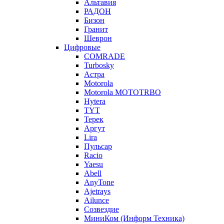
Альтавия
РАДОН
Бизон
Гранит
Шеврон
Цифровые
COMRADE
Turbosky
Астра
Motorola
Motorola MOTOTRBO
Hytera
TYT
Терек
Аргут
Lira
Пульсар
Racio
Yaesu
Abell
AnyTone
Ajetrays
Ailunce
Созвездие
МиниКом (Информ Техника)