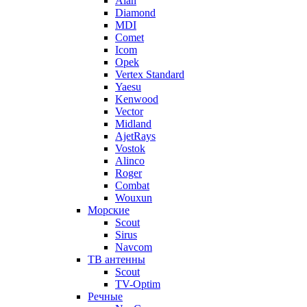
Alan
Diamond
MDI
Comet
Icom
Opek
Vertex Standard
Yaesu
Kenwood
Vector
Midland
AjetRays
Vostok
Alinco
Roger
Combat
Wouxun
Морские
Scout
Sirus
Navcom
ТВ антенны
Scout
TV-Optim
Речные