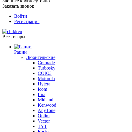
Звоните круглосуточно
Заказать звонок
Войти
Регистрация
Все товары
Рации
Любительские
Comrade
Turbosky
СОЮЗ
Motorola
Hytera
Icom
Lira
Midland
Kenwood
AnyTone
Optim
Vector
TYT
Racio