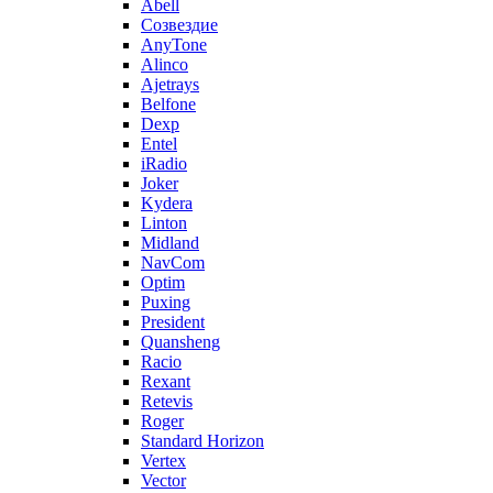
Abell
Созвездие
AnyTone
Alinco
Ajetrays
Belfone
Dexp
Entel
iRadio
Joker
Kydera
Linton
Midland
NavCom
Optim
Puxing
President
Quansheng
Racio
Rexant
Retevis
Roger
Standard Horizon
Vertex
Vector