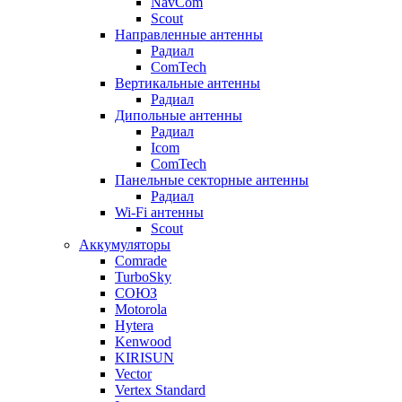
NavCom
Scout
Направленные антенны
Радиал
ComTech
Вертикальные антенны
Радиал
Дипольные антенны
Радиал
Icom
ComTech
Панельные секторные антенны
Радиал
Wi-Fi антенны
Scout
Аккумуляторы
Comrade
TurboSky
СОЮЗ
Motorola
Hytera
Kenwood
KIRISUN
Vector
Vertex Standard