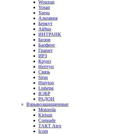
Wouxun
Yosan
Yaesu
Альтавия
Беркут
Airbus
ИНТРАНК
Бизон
Баофенг
Гранит
ИРЗ
Круиз
Нептун
Связь
Sirus
Huiyton
Lisheng
ВЭБР
РАДОН
Взрывозащищенные
Motorola
Kirisun
Comrade
ТАКТ Atex
Icom