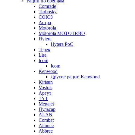
Рации по брендам
Comrade
Turbosky
СОЮЗ
Астра
Motorola
Motorola MOTOTRBO
Hytera
Hytera PoC
Терек
Lira
Icom
Icom
Kenwood
Другие рации Kenwood
Kirisun
Vostok
Аргут
TYT
Megajet
Пульсар
ALAN
Combat
Ailunce
Abbree