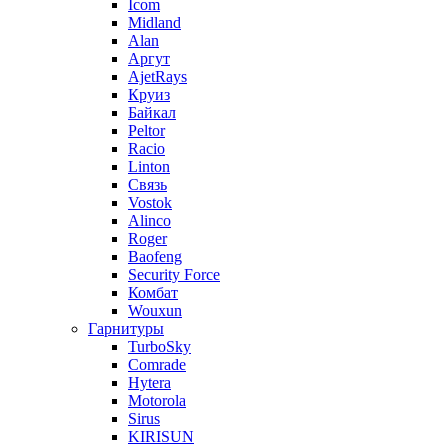
Icom
Midland
Alan
Аргут
AjetRays
Круиз
Байкал
Peltor
Racio
Linton
Связь
Vostok
Alinco
Roger
Baofeng
Security Force
Комбат
Wouxun
Гарнитуры
TurboSky
Comrade
Hytera
Motorola
Sirus
KIRISUN