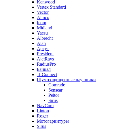
Kenwood
Vertex Standard
Vector
Alinco
Icom
Midland
Yaesu
Albrecht
Alan
Аргут
President
AjetRays
RadiusPro
Байкал
JJ-Connect
Шумозащищенные наушники
Comrade
Sensear
Peltor
Sirus
NavCom
Linton
Roger
Мотогарнитуры
Sirus