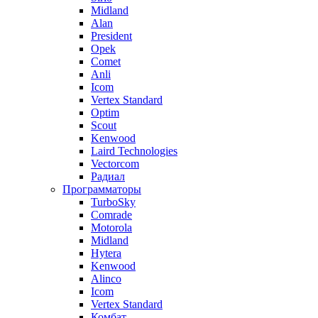
Midland
Alan
President
Opek
Comet
Anli
Icom
Vertex Standard
Optim
Scout
Kenwood
Laird Technologies
Vectorcom
Радиал
Программаторы
TurboSky
Comrade
Motorola
Midland
Hytera
Kenwood
Alinco
Icom
Vertex Standard
Комбат