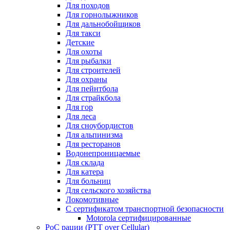
Для походов
Для горнолыжников
Для дальнобойщиков
Для такси
Детские
Для охоты
Для рыбалки
Для строителей
Для охраны
Для пейнтбола
Для страйкбола
Для гор
Для леса
Для сноубордистов
Для альпинизма
Для ресторанов
Водонепроницаемые
Для склада
Для катера
Для больниц
Для сельского хозяйства
Локомотивные
С сертификатом транспортной безопасности
Motorola сертифицированные
PoC рации (PTT over Cellular)