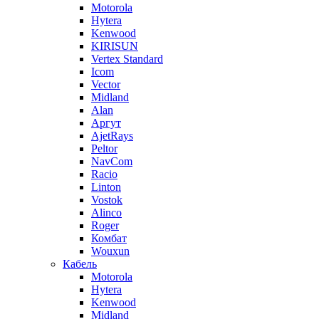
Motorola
Hytera
Kenwood
KIRISUN
Vertex Standard
Icom
Vector
Midland
Alan
Аргут
AjetRays
Peltor
NavCom
Racio
Linton
Vostok
Alinco
Roger
Комбат
Wouxun
Кабель
Motorola
Hytera
Kenwood
Midland