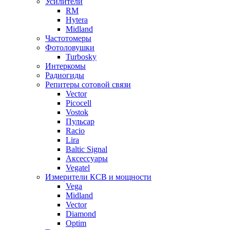
Усилители
RM
Hytera
Midland
Частотомеры
Фотоловушки
Turbosky
Интеркомы
Радиогиды
Репитеры сотовой связи
Vector
Picocell
Vostok
Пульсар
Racio
Lira
Baltic Signal
Аксессуары
Vegatel
Измерители КСВ и мощности
Vega
Midland
Vector
Diamond
Optim