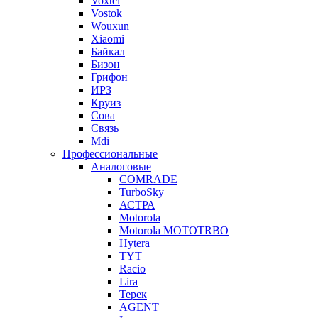
Voxtel
Vostok
Wouxun
Xiaomi
Байкал
Бизон
Грифон
ИРЗ
Круиз
Сова
Связь
Mdi
Профессиональные
Аналоговые
COMRADE
TurboSky
АСТРА
Motorola
Motorola MOTOTRBO
Hytera
TYT
Racio
Lira
Терек
AGENT