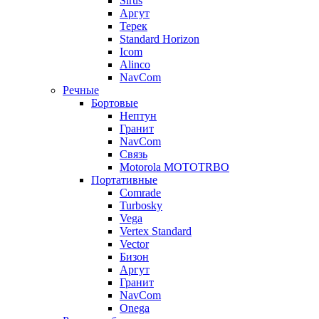
Sirus
Аргут
Терек
Standard Horizon
Icom
Alinco
NavCom
Речные
Бортовые
Нептун
Гранит
NavCom
Связь
Motorola MOTOTRBO
Портативные
Comrade
Turbosky
Vega
Vertex Standard
Vector
Бизон
Аргут
Гранит
NavCom
Onega