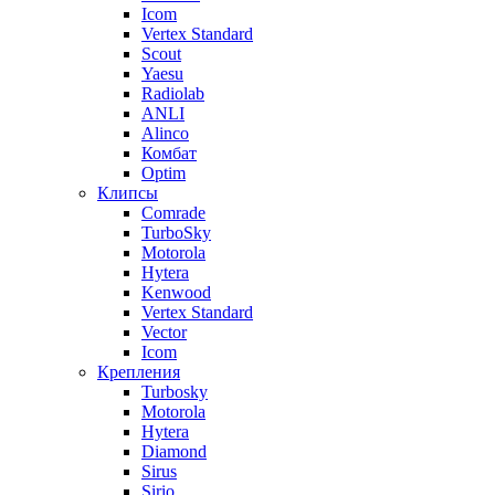
Icom
Vertex Standard
Scout
Yaesu
Radiolab
ANLI
Alinco
Комбат
Optim
Клипсы
Comrade
TurboSky
Motorola
Hytera
Kenwood
Vertex Standard
Vector
Icom
Крепления
Turbosky
Motorola
Hytera
Diamond
Sirus
Sirio