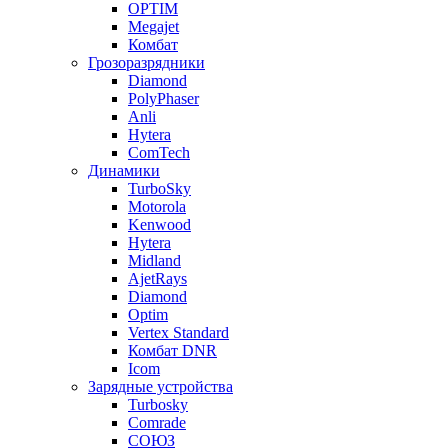
OPTIM
Megajet
Комбат
Грозоразрядники
Diamond
PolyPhaser
Anli
Hytera
ComTech
Динамики
TurboSky
Motorola
Kenwood
Hytera
Midland
AjetRays
Diamond
Optim
Vertex Standard
Комбат DNR
Icom
Зарядные устройства
Turbosky
Comrade
СОЮЗ