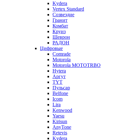
Kydera
Vertex Standard
Созвездие
Гранит
Комбат
Круиз
Шеврон
РАДОН
Цифровые
Comrade
Motorola
Motorola MOTOTRBO
Hytera
Аргут
TYT
Пульсар
Belfone
Icom
Lira
Kenwood
Yaesu
Kirisun
AnyTone
Retevis
Kydera