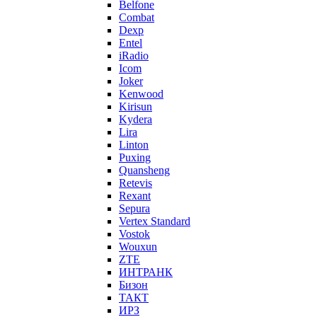
Belfone
Combat
Dexp
Entel
iRadio
Icom
Joker
Kenwood
Kirisun
Kydera
Lira
Linton
Puxing
Quansheng
Retevis
Rexant
Sepura
Vertex Standard
Vostok
Wouxun
ZTE
ИНТРАНК
Бизон
ТАКТ
ИРЗ