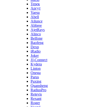
Терек
Аргут
Yaesu
Abell
Ailunce
Abbree
AjetRays
Alinco
Belfone
Baofeng
Dexp
iRadio
Joker
JJ-Connect
Kydera
Linton
Onega
Parus
Puxing
Quansheng
RadiusPro
Retevis
Rexant
Roger