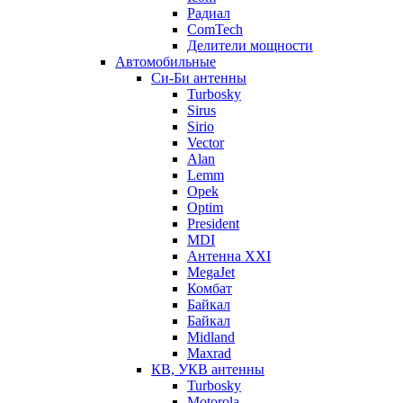
Радиал
ComTech
Делители мощности
Автомобильные
Си-Би антенны
Turbosky
Sirus
Sirio
Vector
Alan
Lemm
Opek
Optim
President
MDI
Антенна XXI
MegaJet
Комбат
Байкал
Байкал
Midland
Maxrad
КВ, УКВ антенны
Turbosky
Motorola