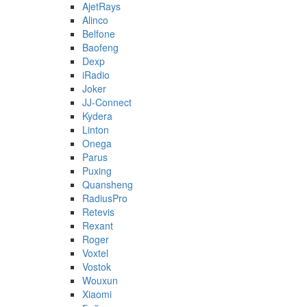
AjetRays
Alinco
Belfone
Baofeng
Dexp
iRadio
Joker
JJ-Connect
Kydera
Linton
Onega
Parus
Puxing
Quansheng
RadiusPro
Retevis
Rexant
Roger
Voxtel
Vostok
Wouxun
Xiaomi