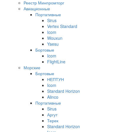
Реестр Минпромторг
Авиационные
Портативные
Sirus
Vertex Standard
Icom
Wouxun
Yaesu
Бортовые
Icom
FlightLine
Морские
Бортовые
НЕПТУН
Icom
Standard Horizon
Alinco
Портативные
Sirus
Аргут
Терек
Standard Horizon