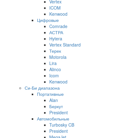
Vertex
ICOM
Kenwood
Цифровые
Comrade
АСТРА
Hytera
Vertex Standard
Терек
Motorola
Lira
Alinco
Icom
Kenwood
Си-Би диапазона
Портативные
Alan
Беркут
President
Автомобильные
Turbosky CB
President
MegaJet