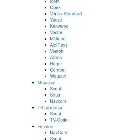
Icom
Opek
Vertex Standard
Yaesu
Kenwood
Vector
Midland
AjetRays
Vostok
Alinco
Roger
Combat
Wouxun
Морские
Scout
Sirus
Navcom
ТВ антенны
Scout
TV-Optim
Речные
NavCom
Scout