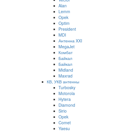
Alan
Lemm
Opek
Optim
President
MDI
Антенна XXI
MegaJet
Комбат
Байкал
Байкал
Midland
Maxrad
КВ, УКВ антенны
Turbosky
Motorola
Hytera
Diamond
Sirio
Opek
Comet
Yaesu