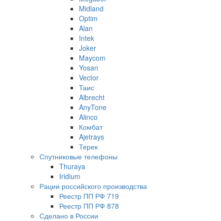
Midland
Optim
Alan
Intek
Joker
Maycom
Yosan
Vector
Таис
Albrecht
AnyTone
Alinco
Комбат
Ajetrays
Терек
Спутниковые телефоны
Thuraya
Iridium
Рации российского производства
Реестр ПП РФ 719
Реестр ПП РФ 878
Сделано в России