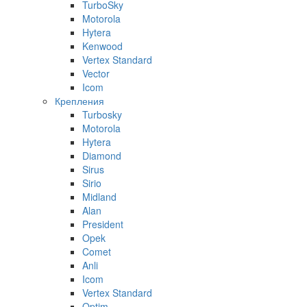
TurboSky
Motorola
Hytera
Kenwood
Vertex Standard
Vector
Icom
Крепления
Turbosky
Motorola
Hytera
Diamond
Sirus
Sirio
Midland
Alan
President
Opek
Comet
Anli
Icom
Vertex Standard
Optim