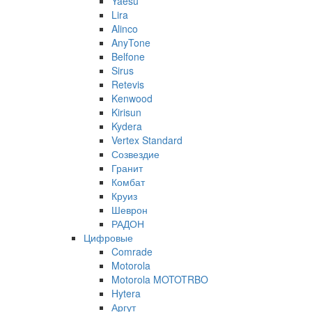
Yaesu
Lira
Alinco
AnyTone
Belfone
Sirus
Retevis
Kenwood
Kirisun
Kydera
Vertex Standard
Созвездие
Гранит
Комбат
Круиз
Шеврон
РАДОН
Цифровые
Comrade
Motorola
Motorola MOTOTRBO
Hytera
Аргут