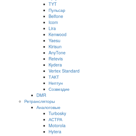
TYT
Пульсар
Belfone
Icom
Lira
Kenwood
Yaesu
Kirisun
AnyTone
Retevis
Kydera
Vertex Standard
ТАКТ
Нептун
Созвездие
DMR
Ретрансляторы
Аналоговые
Turbosky
АСТРА
Motorola
Hytera