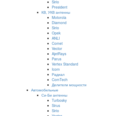
Sirio
President
КВ, УКВ антенны
Motorola
Diamond
Sirio
Opek
ANLI
Comet
Vector
AjetRays
Parus
Vertex Standard
Icom
Радиал
ComTech
Делители мощности
Автомобильные
Си-Би антенны
Turbosky
Sirus
Sirio
Vector