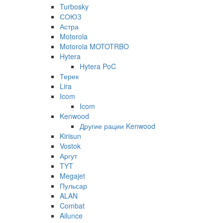
Turbosky
СОЮЗ
Астра
Motorola
Motorola MOTOTRBO
Hytera
Hytera PoC
Терек
Lira
Icom
Icom
Kenwood
Другие рации Kenwood
Kirisun
Vostok
Аргут
TYT
Megajet
Пульсар
ALAN
Combat
Ailunce