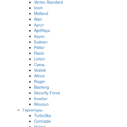
Vertex Standard
Icom
Midland
Alan
Аргут
AjetRays
Круиз
Байкал
Peltor
Racio
Linton
Связь
Vostok
Alinco
Roger
Baofeng
Security Force
Комбат
Wouxun
Гарнитуры
TurboSky
Comrade
Hytera