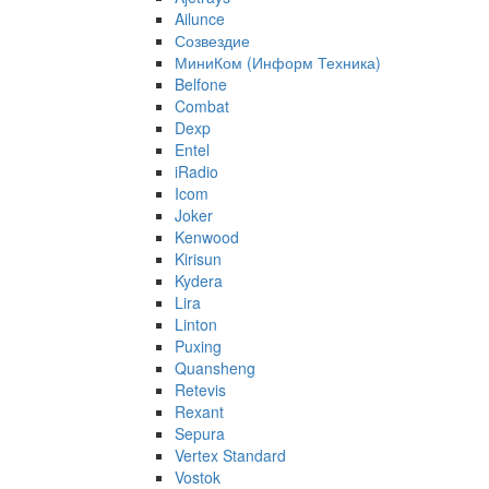
Ailunce
Созвездие
МиниКом (Информ Техника)
Belfone
Combat
Dexp
Entel
iRadio
Icom
Joker
Kenwood
Kirisun
Kydera
Lira
Linton
Puxing
Quansheng
Retevis
Rexant
Sepura
Vertex Standard
Vostok