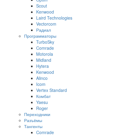
Scout
Kenwood
Laird Technologies
Vectorcom
Радиал
Программаторы
TurboSky
Comrade
Motorola
Midland
Hytera
Kenwood
Alinco
Icom
Vertex Standard
Комбат
Yaesu
Roger
Переходники
Разъёмы
Тангенты
Comrade