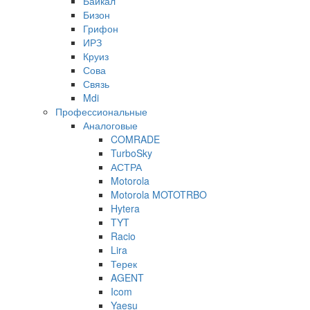
Байкал
Бизон
Грифон
ИРЗ
Круиз
Сова
Связь
Mdi
Профессиональные
Аналоговые
COMRADE
TurboSky
АСТРА
Motorola
Motorola MOTOTRBO
Hytera
TYT
Racio
Lira
Терек
AGENT
Icom
Yaesu