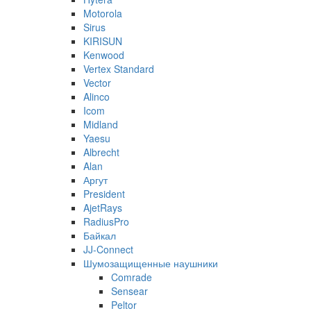
Motorola
Sirus
KIRISUN
Kenwood
Vertex Standard
Vector
Alinco
Icom
Midland
Yaesu
Albrecht
Alan
Аргут
President
AjetRays
RadiusPro
Байкал
JJ-Connect
Шумозащищенные наушники
Comrade
Sensear
Peltor