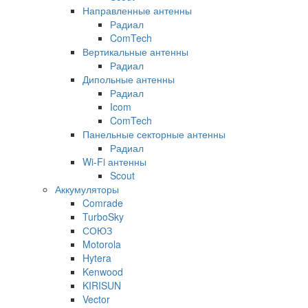
Направленные антенны
Радиал
ComTech
Вертикальные антенны
Радиал
Дипольные антенны
Радиал
Icom
ComTech
Панельные секторные антенны
Радиал
Wi-Fi антенны
Scout
Аккумуляторы
Comrade
TurboSky
СОЮЗ
Motorola
Hytera
Kenwood
KIRISUN
Vector