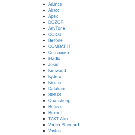
Ailunce
Alinco
Apex
DOZOR
AnyTone
СОЮЗ
Belfone
COMBAT IT
Созвездие
iRadio
Joker
Kenwood
Kydera
Kirisun
Datakam
SIRUS
Quansheng
Retevis
Rexant
ТАКТ Atex
Vertex Standard
Vostok