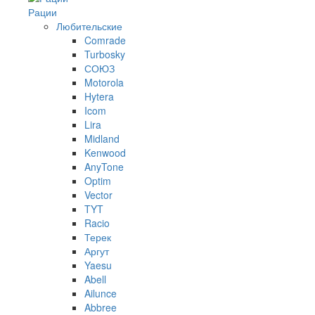
Рации
Любительские
Comrade
Turbosky
СОЮЗ
Motorola
Hytera
Icom
Lira
Midland
Kenwood
AnyTone
Optim
Vector
TYT
Racio
Терек
Аргут
Yaesu
Abell
Ailunce
Abbree