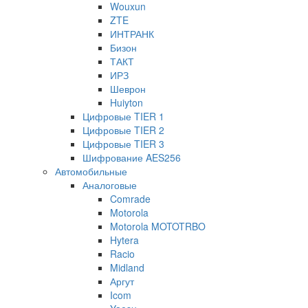
Wouxun
ZTE
ИНТРАНК
Бизон
ТАКТ
ИРЗ
Шеврон
Huiyton
Цифровые TIER 1
Цифровые TIER 2
Цифровые TIER 3
Шифрование AES256
Автомобильные
Аналоговые
Comrade
Motorola
Motorola MOTOTRBO
Hytera
Racio
Midland
Аргут
Icom