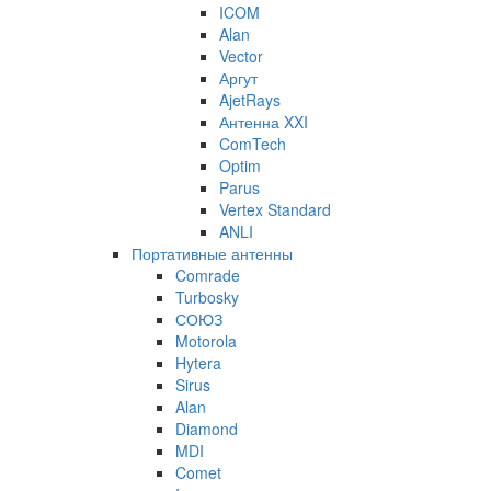
ICOM
Alan
Vector
Аргут
AjetRays
Антенна XXI
ComTech
Optim
Parus
Vertex Standard
ANLI
Портативные антенны
Comrade
Turbosky
СОЮЗ
Motorola
Hytera
Sirus
Alan
Diamond
MDI
Comet