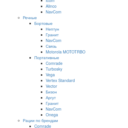
Icom
Alinco
NavCom
Речные
Бортовые
Нептун
Гранит
NavCom
Связь
Motorola MOTOTRBO
Портативные
Comrade
Turbosky
Vega
Vertex Standard
Vector
Бизон
Аргут
Гранит
NavCom
Onega
Рации по брендам
Comrade