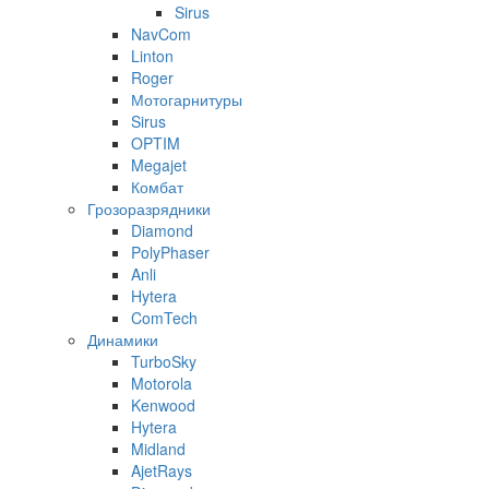
Sirus
NavCom
Linton
Roger
Мотогарнитуры
Sirus
OPTIM
Megajet
Комбат
Грозоразрядники
Diamond
PolyPhaser
Anli
Hytera
ComTech
Динамики
TurboSky
Motorola
Kenwood
Hytera
Midland
AjetRays