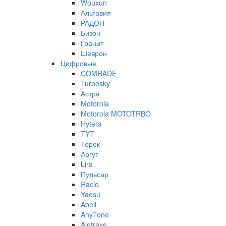
Wouxun
Альтавия
РАДОН
Бизон
Гранит
Шеврон
Цифровые
COMRADE
Turbosky
Астра
Motorola
Motorola MOTOTRBO
Hytera
TYT
Терек
Аргут
Lira
Пульсар
Racio
Yaesu
Abell
AnyTone
Ajetrays