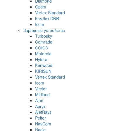
Diamond
Optim
Vertex Standard
Комбат DNR
Icom
Зарядные устройства
Turbosky
Comrade
СОЮЗ
Motorola
Hytera
Kenwood
KIRISUN
Vertex Standard
Icom
Vector
Midland
Alan
Аргут
AjetRays
Peltor
NavCom
Racio