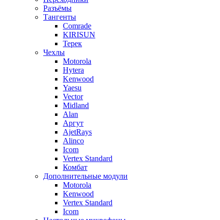
Разъёмы
Тангенты
Comrade
KIRISUN
Терек
Чехлы
Motorola
Hytera
Kenwood
Yaesu
Vector
Midland
Alan
Аргут
AjetRays
Alinco
Icom
Vertex Standard
Комбат
Дополнительные модули
Motorola
Kenwood
Vertex Standard
Icom