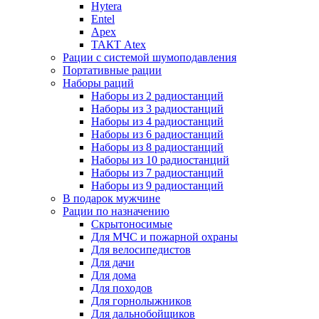
Hytera
Entel
Apex
ТАКТ Atex
Рации с системой шумоподавления
Портативные рации
Наборы раций
Наборы из 2 радиостанций
Наборы из 3 радиостанций
Наборы из 4 радиостанций
Наборы из 6 радиостанций
Наборы из 8 радиостанций
Наборы из 10 радиостанций
Наборы из 7 радиостанций
Наборы из 9 радиостанций
В подарок мужчине
Рации по назначению
Скрытоносимые
Для МЧС и пожарной охраны
Для велосипедистов
Для дачи
Для дома
Для походов
Для горнолыжников
Для дальнобойщиков