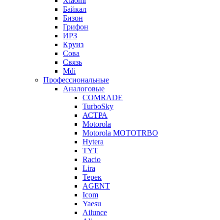
Xiaomi
Байкал
Бизон
Грифон
ИРЗ
Круиз
Сова
Связь
Mdi
Профессиональные
Аналоговые
COMRADE
TurboSky
АСТРА
Motorola
Motorola MOTOTRBO
Hytera
TYT
Racio
Lira
Терек
AGENT
Icom
Yaesu
Ailunce