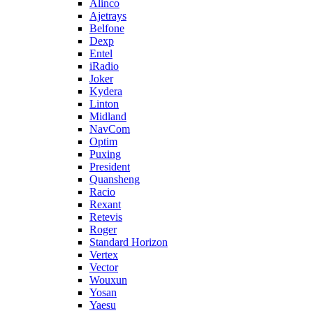
Alinco
Ajetrays
Belfone
Dexp
Entel
iRadio
Joker
Kydera
Linton
Midland
NavCom
Optim
Puxing
President
Quansheng
Racio
Rexant
Retevis
Roger
Standard Horizon
Vertex
Vector
Wouxun
Yosan
Yaesu