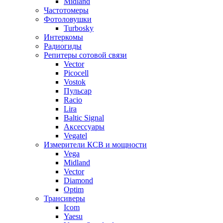
Midland
Частотомеры
Фотоловушки
Turbosky
Интеркомы
Радиогиды
Репитеры сотовой связи
Vector
Picocell
Vostok
Пульсар
Racio
Lira
Baltic Signal
Аксессуары
Vegatel
Измерители КСВ и мощности
Vega
Midland
Vector
Diamond
Optim
Трансиверы
Icom
Yaesu