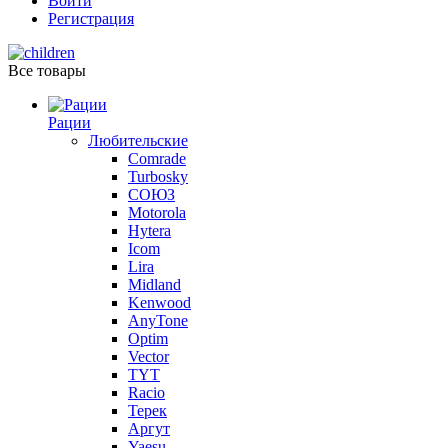
Войти
Регистрация
Все товары
Рации
Любительские
Comrade
Turbosky
СОЮЗ
Motorola
Hytera
Icom
Lira
Midland
Kenwood
AnyTone
Optim
Vector
TYT
Racio
Терек
Аргут
Yaesu