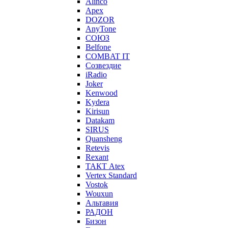
Alinco
Apex
DOZOR
AnyTone
СОЮЗ
Belfone
COMBAT IT
Созвездие
iRadio
Joker
Kenwood
Kydera
Kirisun
Datakam
SIRUS
Quansheng
Retevis
Rexant
ТАКТ Atex
Vertex Standard
Vostok
Wouxun
Альтавия
РАДОН
Бизон