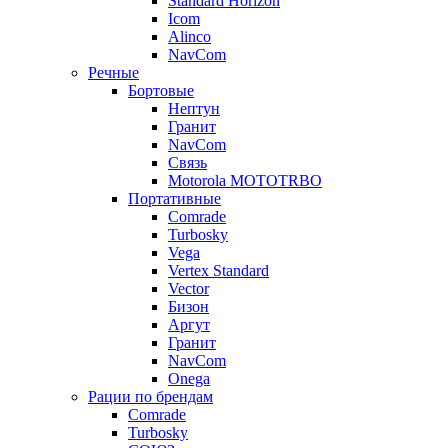
Standard Horizon
Icom
Alinco
NavCom
Речные
Бортовые
Нептун
Гранит
NavCom
Связь
Motorola MOTOTRBO
Портативные
Comrade
Turbosky
Vega
Vertex Standard
Vector
Бизон
Аргут
Гранит
NavCom
Onega
Рации по брендам
Comrade
Turbosky