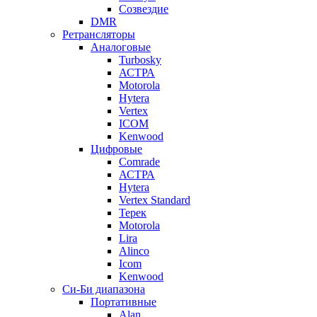
Созвездие
DMR
Ретрансляторы
Аналоговые
Turbosky
АСТРА
Motorola
Hytera
Vertex
ICOM
Kenwood
Цифровые
Comrade
АСТРА
Hytera
Vertex Standard
Терек
Motorola
Lira
Alinco
Icom
Kenwood
Си-Би диапазона
Портативные
Alan