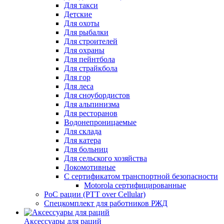
Для такси
Детские
Для охоты
Для рыбалки
Для строителей
Для охраны
Для пейнтбола
Для страйкбола
Для гор
Для леса
Для сноубордистов
Для альпинизма
Для ресторанов
Водонепроницаемые
Для склада
Для катера
Для больниц
Для сельского хозяйства
Локомотивные
С сертификатом транспортной безопасности
Motorola сертифицированные
PoC рации (PTT over Cellular)
Спецкомплект для работников РЖД
Аксессуары для раций