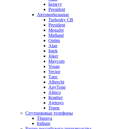
Беркут
President
Автомобильные
Turbosky CB
President
MegaJet
Midland
Optim
Alan
Intek
Joker
Maycom
Yosan
Vector
Таис
Albrecht
AnyTone
Alinco
Комбат
Ajetrays
Терек
Спутниковые телефоны
Thuraya
Iridium
Рации российского производства