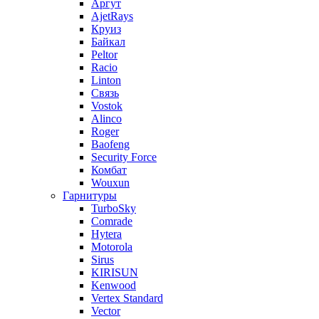
Аргут
AjetRays
Круиз
Байкал
Peltor
Racio
Linton
Связь
Vostok
Alinco
Roger
Baofeng
Security Force
Комбат
Wouxun
Гарнитуры
TurboSky
Comrade
Hytera
Motorola
Sirus
KIRISUN
Kenwood
Vertex Standard
Vector