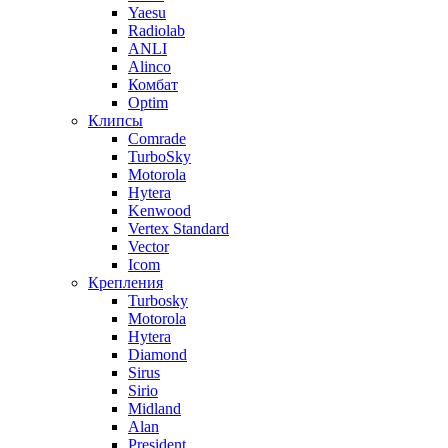
Yaesu
Radiolab
ANLI
Alinco
Комбат
Optim
Клипсы
Comrade
TurboSky
Motorola
Hytera
Kenwood
Vertex Standard
Vector
Icom
Крепления
Turbosky
Motorola
Hytera
Diamond
Sirus
Sirio
Midland
Alan
President