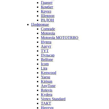
Гранит
Комбат
Круиз
Шеврон
РАДОН
Цифровые
Comrade
Motorola
Motorola MOTOTRBO
Hytera
Аргут
TYT
Пульсар
Belfone
Icom
Lira
Kenwood
Yaesu
Kirisun
AnyTone
Retevis
Kydera
Vertex Standard
ТАКТ
Нептун