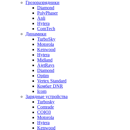
Грозоразрядники
Diamond
PolyPhaser
Anli
Hytera
ComTech
Динамики
TurboSky
Motorola
Kenwood
Hytera
Midland
AjetRays
Diamond
Optim
Vertex Standard
Комбат DNR
Icom
Зарядные устройства
Turbosky
Comrade
СОЮЗ
Motorola
Hytera
Kenwood