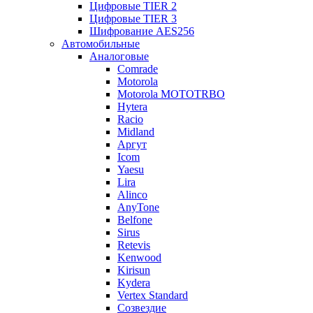
Цифровые TIER 2
Цифровые TIER 3
Шифрование AES256
Автомобильные
Аналоговые
Comrade
Motorola
Motorola MOTOTRBO
Hytera
Racio
Midland
Аргут
Icom
Yaesu
Lira
Alinco
AnyTone
Belfone
Sirus
Retevis
Kenwood
Kirisun
Kydera
Vertex Standard
Созвездие