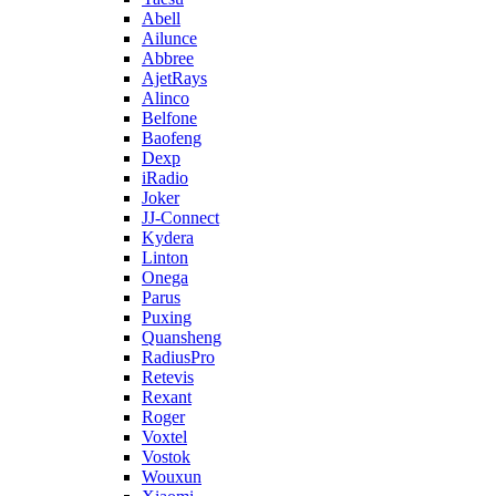
Abell
Ailunce
Abbree
AjetRays
Alinco
Belfone
Baofeng
Dexp
iRadio
Joker
JJ-Connect
Kydera
Linton
Onega
Parus
Puxing
Quansheng
RadiusPro
Retevis
Rexant
Roger
Voxtel
Vostok
Wouxun