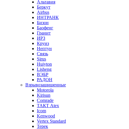
Альтавия
Беркут
Airbus
ИНТРАНК
Бизон
Баофенг
Гранит
ИРЗ
Круиз
Нептун
Связь
Sirus
Huiyton
Lisheng
ВЭБР
РАДОН
Взрывозащищенные
Motorola
Kirisun
Comrade
ТАКТ Atex
Icom
Kenwood
Vertex Standard
Терек