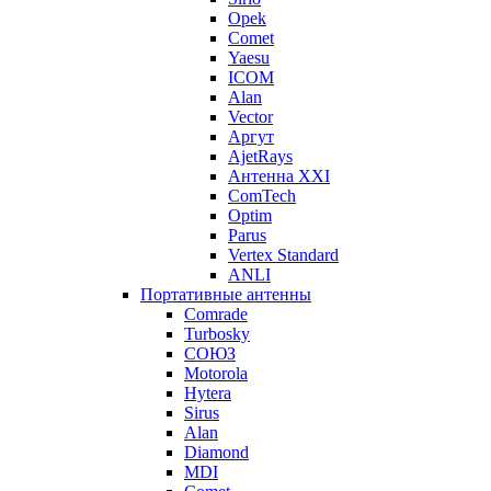
Opek
Comet
Yaesu
ICOM
Alan
Vector
Аргут
AjetRays
Антенна XXI
ComTech
Optim
Parus
Vertex Standard
ANLI
Портативные антенны
Comrade
Turbosky
СОЮЗ
Motorola
Hytera
Sirus
Alan
Diamond
MDI