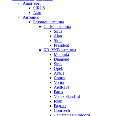
Адаптеры
SIRUS
Alan
Антенны
Базовые антенны
Си-Би антенны
Sirus
Alan
Sirio
President
КВ, УКВ антенны
Motorola
Diamond
Sirio
Opek
ANLI
Comet
Vector
AjetRays
Parus
Vertex Standard
Icom
Радиал
ComTech
Делители мощности