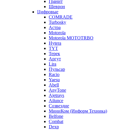
Гранит
Шеврон
Цифровые
COMRADE
Turbosky
Астра
Motorola
Motorola MOTOTRBO
Hytera
TYT
Терек
Аргут
Lira
Пульсар
Racio
Yaesu
Abell
AnyTone
Ajetrays
Ailunce
Созвездие
МиниКом (Информ Техника)
Belfone
Combat
Dexp