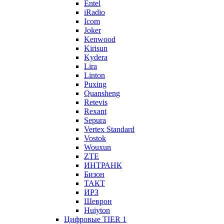
Entel
iRadio
Icom
Joker
Kenwood
Kirisun
Kydera
Lira
Linton
Puxing
Quansheng
Retevis
Rexant
Sepura
Vertex Standard
Vostok
Wouxun
ZTE
ИНТРАНК
Бизон
ТАКТ
ИРЗ
Шеврон
Huiyton
Цифровые TIER 1