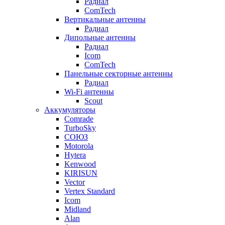
Радиал
ComTech
Вертикальные антенны
Радиал
Дипольные антенны
Радиал
Icom
ComTech
Панельные секторные антенны
Радиал
Wi-Fi антенны
Scout
Аккумуляторы
Comrade
TurboSky
СОЮЗ
Motorola
Hytera
Kenwood
KIRISUN
Vector
Vertex Standard
Icom
Midland
Alan