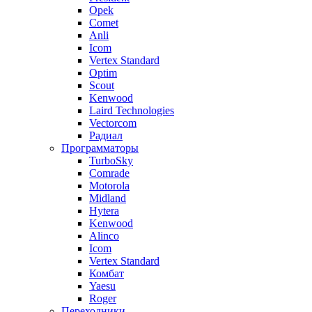
Opek
Comet
Anli
Icom
Vertex Standard
Optim
Scout
Kenwood
Laird Technologies
Vectorcom
Радиал
Программаторы
TurboSky
Comrade
Motorola
Midland
Hytera
Kenwood
Alinco
Icom
Vertex Standard
Комбат
Yaesu
Roger
Переходники