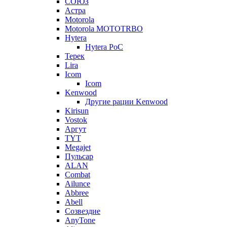
СОЮЗ
Астра
Motorola
Motorola MOTOTRBO
Hytera
Hytera PoC
Терек
Lira
Icom
Icom
Kenwood
Другие рации Kenwood
Kirisun
Vostok
Аргут
TYT
Megajet
Пульсар
ALAN
Combat
Ailunce
Abbree
Abell
Созвездие
AnyTone