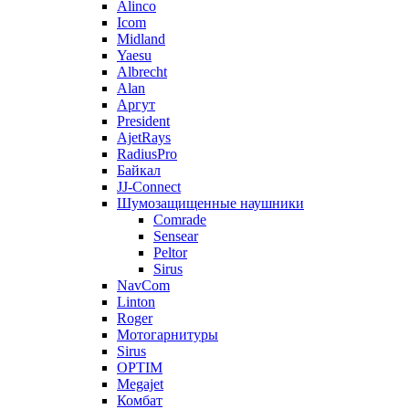
Alinco
Icom
Midland
Yaesu
Albrecht
Alan
Аргут
President
AjetRays
RadiusPro
Байкал
JJ-Connect
Шумозащищенные наушники
Comrade
Sensear
Peltor
Sirus
NavCom
Linton
Roger
Мотогарнитуры
Sirus
OPTIM
Megajet
Комбат