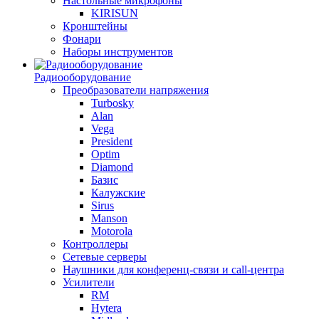
Настольные микрофоны
KIRISUN
Кронштейны
Фонари
Наборы инструментов
Радиооборудование
Преобразователи напряжения
Turbosky
Alan
Vega
President
Optim
Diamond
Базис
Калужские
Sirus
Manson
Motorola
Контроллеры
Сетевые серверы
Наушники для конференц-связи и call-центра
Усилители
RM
Hytera