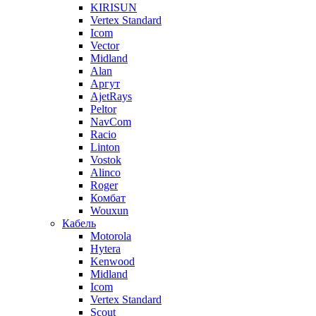
KIRISUN
Vertex Standard
Icom
Vector
Midland
Alan
Аргут
AjetRays
Peltor
NavCom
Racio
Linton
Vostok
Alinco
Roger
Комбат
Wouxun
Кабель
Motorola
Hytera
Kenwood
Midland
Icom
Vertex Standard
Scout