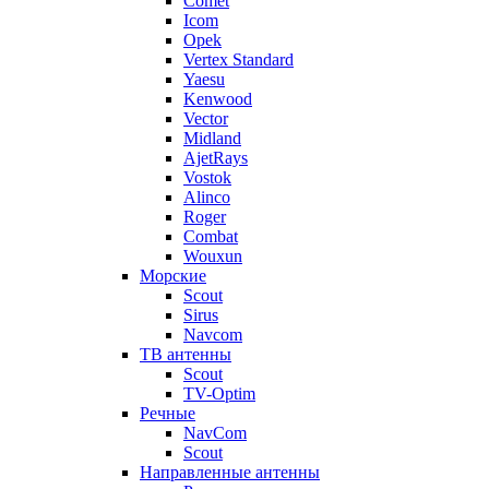
Comet
Icom
Opek
Vertex Standard
Yaesu
Kenwood
Vector
Midland
AjetRays
Vostok
Alinco
Roger
Combat
Wouxun
Морские
Scout
Sirus
Navcom
ТВ антенны
Scout
TV-Optim
Речные
NavCom
Scout
Направленные антенны