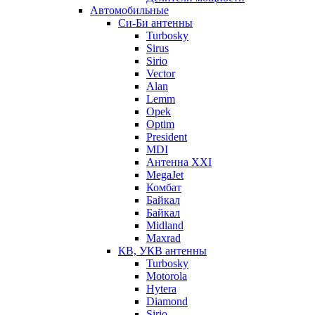
Автомобильные
Си-Би антенны
Turbosky
Sirus
Sirio
Vector
Alan
Lemm
Opek
Optim
President
MDI
Антенна XXI
MegaJet
Комбат
Байкал
Байкал
Midland
Maxrad
КВ, УКВ антенны
Turbosky
Motorola
Hytera
Diamond
Sirio