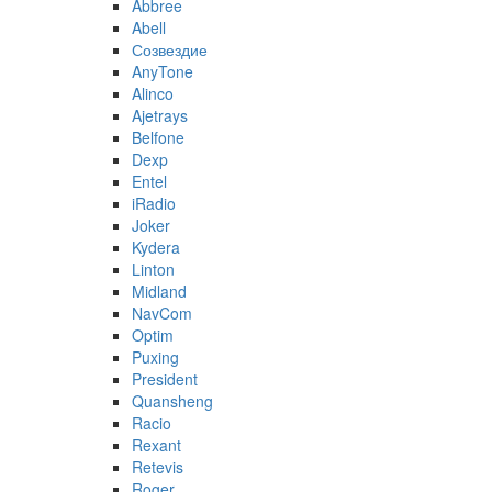
Abbree
Abell
Созвездие
AnyTone
Alinco
Ajetrays
Belfone
Dexp
Entel
iRadio
Joker
Kydera
Linton
Midland
NavCom
Optim
Puxing
President
Quansheng
Racio
Rexant
Retevis
Roger