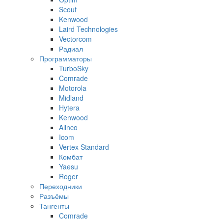
Scout
Kenwood
Laird Technologies
Vectorcom
Радиал
Программаторы
TurboSky
Comrade
Motorola
Midland
Hytera
Kenwood
Alinco
Icom
Vertex Standard
Комбат
Yaesu
Roger
Переходники
Разъёмы
Тангенты
Comrade