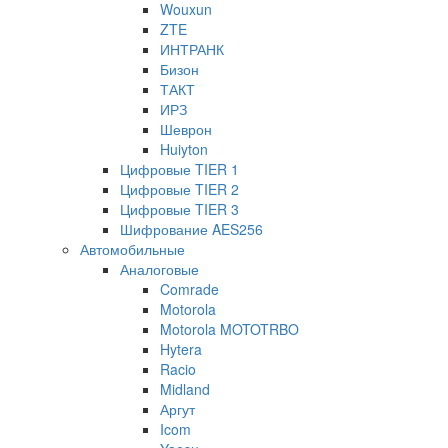
Wouxun
ZTE
ИНТРАНК
Бизон
ТАКТ
ИРЗ
Шеврон
Huiyton
Цифровые TIER 1
Цифровые TIER 2
Цифровые TIER 3
Шифрование AES256
Автомобильные
Аналоговые
Comrade
Motorola
Motorola MOTOTRBO
Hytera
Racio
Midland
Аргут
Icom