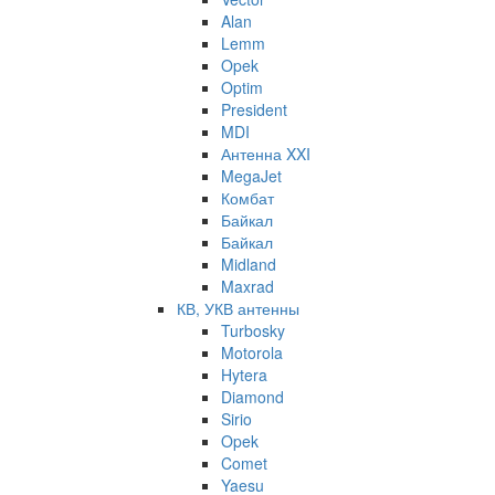
Alan
Lemm
Opek
Optim
President
MDI
Антенна XXI
MegaJet
Комбат
Байкал
Байкал
Midland
Maxrad
КВ, УКВ антенны
Turbosky
Motorola
Hytera
Diamond
Sirio
Opek
Comet
Yaesu