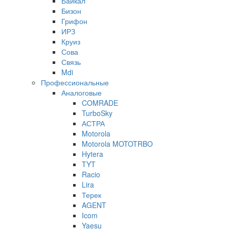
Байкал
Бизон
Грифон
ИРЗ
Круиз
Сова
Связь
Mdi
Профессиональные
Аналоговые
COMRADE
TurboSky
АСТРА
Motorola
Motorola MOTOTRBO
Hytera
TYT
Racio
Lira
Терек
AGENT
Icom
Yaesu