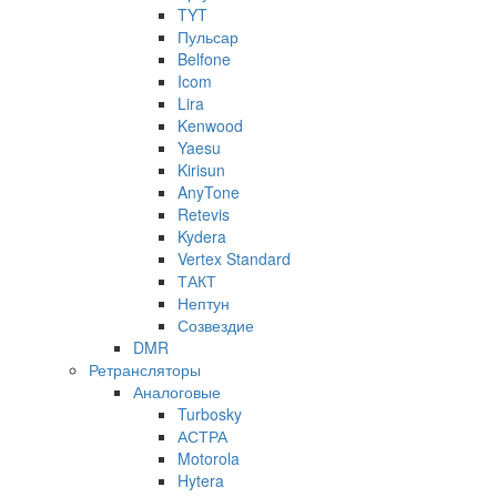
TYT
Пульсар
Belfone
Icom
Lira
Kenwood
Yaesu
Kirisun
AnyTone
Retevis
Kydera
Vertex Standard
ТАКТ
Нептун
Созвездие
DMR
Ретрансляторы
Аналоговые
Turbosky
АСТРА
Motorola
Hytera