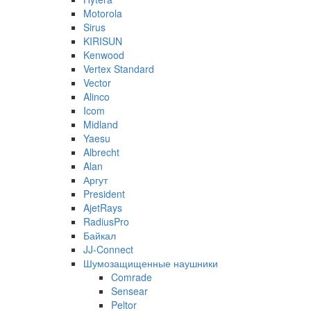
Motorola
Sirus
KIRISUN
Kenwood
Vertex Standard
Vector
Alinco
Icom
Midland
Yaesu
Albrecht
Alan
Аргут
President
AjetRays
RadiusPro
Байкал
JJ-Connect
Шумозащищенные наушники
Comrade
Sensear
Peltor