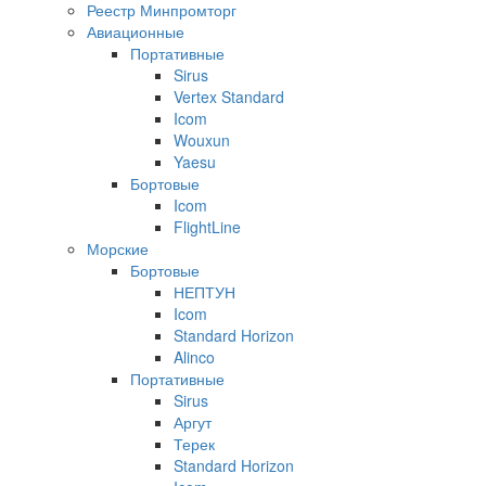
Реестр Минпромторг
Авиационные
Портативные
Sirus
Vertex Standard
Icom
Wouxun
Yaesu
Бортовые
Icom
FlightLine
Морские
Бортовые
НЕПТУН
Icom
Standard Horizon
Alinco
Портативные
Sirus
Аргут
Терек
Standard Horizon