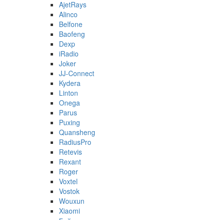
AjetRays
Alinco
Belfone
Baofeng
Dexp
iRadio
Joker
JJ-Connect
Kydera
Linton
Onega
Parus
Puxing
Quansheng
RadiusPro
Retevis
Rexant
Roger
Voxtel
Vostok
Wouxun
Xiaomi