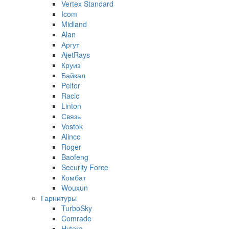
Vertex Standard
Icom
Midland
Alan
Аргут
AjetRays
Круиз
Байкал
Peltor
Racio
Linton
Связь
Vostok
Alinco
Roger
Baofeng
Security Force
Комбат
Wouxun
Гарнитуры
TurboSky
Comrade
Hytera