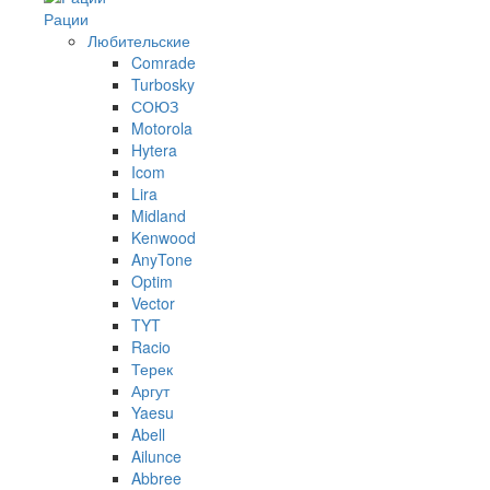
Рации
Любительские
Comrade
Turbosky
СОЮЗ
Motorola
Hytera
Icom
Lira
Midland
Kenwood
AnyTone
Optim
Vector
TYT
Racio
Терек
Аргут
Yaesu
Abell
Ailunce
Abbree