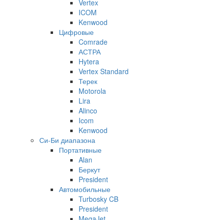
Vertex
ICOM
Kenwood
Цифровые
Comrade
АСТРА
Hytera
Vertex Standard
Терек
Motorola
Lira
Alinco
Icom
Kenwood
Си-Би диапазона
Портативные
Alan
Беркут
President
Автомобильные
Turbosky CB
President
MegaJet