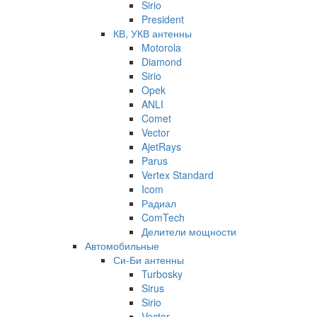
Sirio
President
КВ, УКВ антенны
Motorola
Diamond
Sirio
Opek
ANLI
Comet
Vector
AjetRays
Parus
Vertex Standard
Icom
Радиал
ComTech
Делители мощности
Автомобильные
Си-Би антенны
Turbosky
Sirus
Sirio
Vector