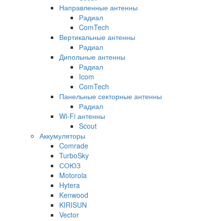
Направленные антенны
Радиал
ComTech
Вертикальные антенны
Радиал
Дипольные антенны
Радиал
Icom
ComTech
Панельные секторные антенны
Радиал
Wi-Fi антенны
Scout
Аккумуляторы
Comrade
TurboSky
СОЮЗ
Motorola
Hytera
Kenwood
KIRISUN
Vector