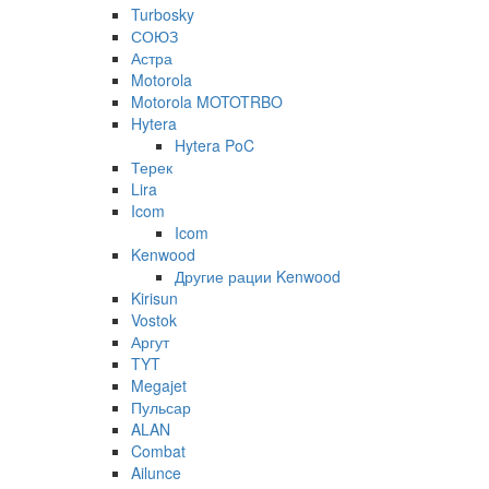
Turbosky
СОЮЗ
Астра
Motorola
Motorola MOTOTRBO
Hytera
Hytera PoC
Терек
Lira
Icom
Icom
Kenwood
Другие рации Kenwood
Kirisun
Vostok
Аргут
TYT
Megajet
Пульсар
ALAN
Combat
Ailunce