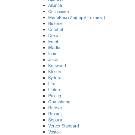
Ailunce
Созвездие
МиниКом (Информ Техника)
Belfone
Combat
Dexp
Entel
iRadio
Icom
Joker
Kenwood
Kirisun
Kydera
Lira
Linton
Puxing
Quansheng
Retevis
Rexant
Sepura
Vertex Standard
Vostok