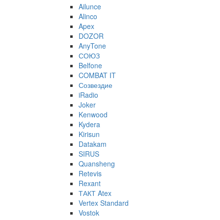
Ailunce
Alinco
Apex
DOZOR
AnyTone
СОЮЗ
Belfone
COMBAT IT
Созвездие
iRadio
Joker
Kenwood
Kydera
Kirisun
Datakam
SIRUS
Quansheng
Retevis
Rexant
ТАКТ Atex
Vertex Standard
Vostok