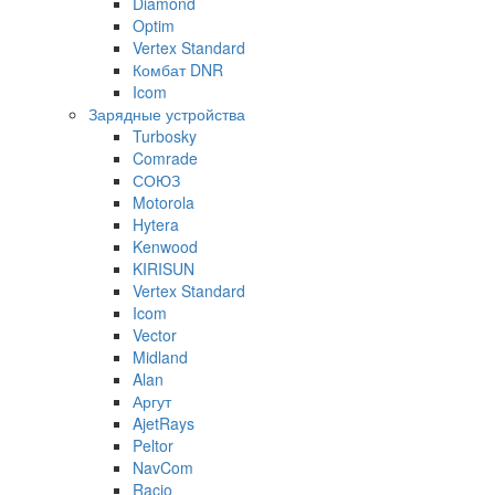
Diamond
Optim
Vertex Standard
Комбат DNR
Icom
Зарядные устройства
Turbosky
Comrade
СОЮЗ
Motorola
Hytera
Kenwood
KIRISUN
Vertex Standard
Icom
Vector
Midland
Alan
Аргут
AjetRays
Peltor
NavCom
Racio