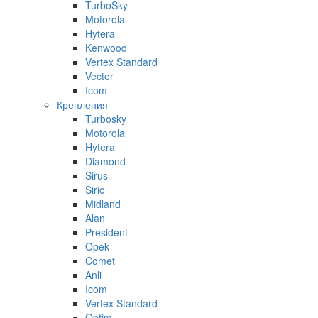
TurboSky
Motorola
Hytera
Kenwood
Vertex Standard
Vector
Icom
Крепления
Turbosky
Motorola
Hytera
Diamond
Sirus
Sirio
Midland
Alan
President
Opek
Comet
Anli
Icom
Vertex Standard
Optim