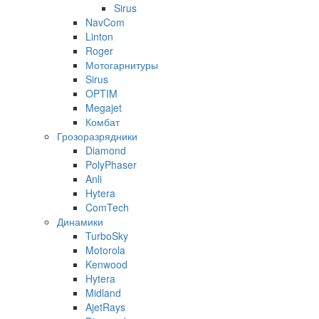
Sirus
NavCom
Linton
Roger
Мотогарнитуры
Sirus
OPTIM
Megajet
Комбат
Грозоразрядники
Diamond
PolyPhaser
Anli
Hytera
ComTech
Динамики
TurboSky
Motorola
Kenwood
Hytera
Midland
AjetRays