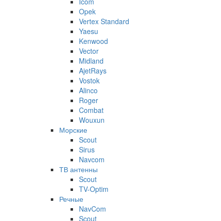
Icom
Opek
Vertex Standard
Yaesu
Kenwood
Vector
Midland
AjetRays
Vostok
Alinco
Roger
Combat
Wouxun
Морские
Scout
Sirus
Navcom
ТВ антенны
Scout
TV-Optim
Речные
NavCom
Scout