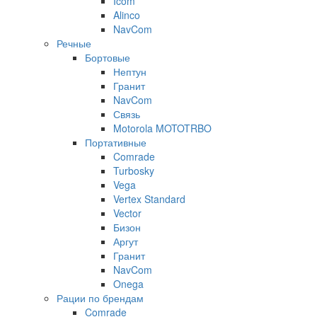
Icom
Alinco
NavCom
Речные
Бортовые
Нептун
Гранит
NavCom
Связь
Motorola MOTOTRBO
Портативные
Comrade
Turbosky
Vega
Vertex Standard
Vector
Бизон
Аргут
Гранит
NavCom
Onega
Рации по брендам
Comrade