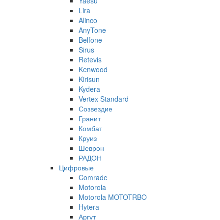
Yaesu
Lira
Alinco
AnyTone
Belfone
Sirus
Retevis
Kenwood
Kirisun
Kydera
Vertex Standard
Созвездие
Гранит
Комбат
Круиз
Шеврон
РАДОН
Цифровые
Comrade
Motorola
Motorola MOTOTRBO
Hytera
Аргут