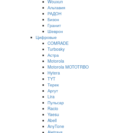
Wouxun
Альтавия
РАДОН
Бизон
Гранит
Шеврон
Цифровые
COMRADE
Turbosky
Астра
Motorola
Motorola MOTOTRBO
Hytera
TYT
Терек
Аргут
Lira
Пульсар
Racio
Yaesu
Abell
AnyTone
Ajetrays