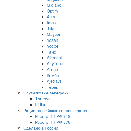
Midland
Optim
Alan
Intek
Joker
Maycom
Yosan
Vector
Таис
Albrecht
AnyTone
Alinco
Комбат
Ajetrays
Терек
Спутниковые телефоны
Thuraya
Iridium
Рации российского производства
Реестр ПП РФ 719
Реестр ПП РФ 878
Сделано в России