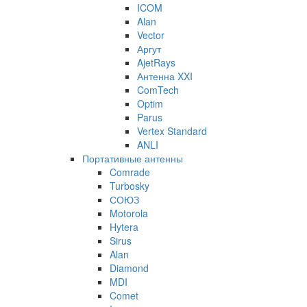
ICOM
Alan
Vector
Аргут
AjetRays
Антенна XXI
ComTech
Optim
Parus
Vertex Standard
ANLI
Портативные антенны
Comrade
Turbosky
СОЮЗ
Motorola
Hytera
Sirus
Alan
Diamond
MDI
Comet