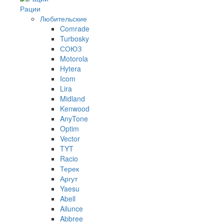
Рации
Любительские
Comrade
Turbosky
СОЮЗ
Motorola
Hytera
Icom
Lira
Midland
Kenwood
AnyTone
Optim
Vector
TYT
Racio
Терек
Аргут
Yaesu
Abell
Ailunce
Abbree