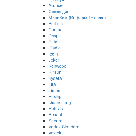
Ailunce
Созвездие
МиниКом (Информ Техника)
Belfone
Combat
Dexp
Entel
iRadio
Icom
Joker
Kenwood
Kirisun
Kydera
Lira
Linton
Puxing
Quansheng
Retevis
Rexant
Sepura
Vertex Standard
Vostok