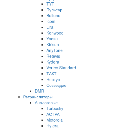
TYT
Пульсар
Belfone
Icom
Lira
Kenwood
Yaesu
Kirisun
AnyTone
Retevis
Kydera
Vertex Standard
ТАКТ
Нептун
Созвездие
DMR
Ретрансляторы
Аналоговые
Turbosky
АСТРА
Motorola
Hytera