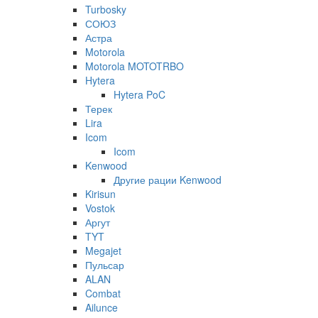
Turbosky
СОЮЗ
Астра
Motorola
Motorola MOTOTRBO
Hytera
Hytera PoC
Терек
Lira
Icom
Icom
Kenwood
Другие рации Kenwood
Kirisun
Vostok
Аргут
TYT
Megajet
Пульсар
ALAN
Combat
Ailunce