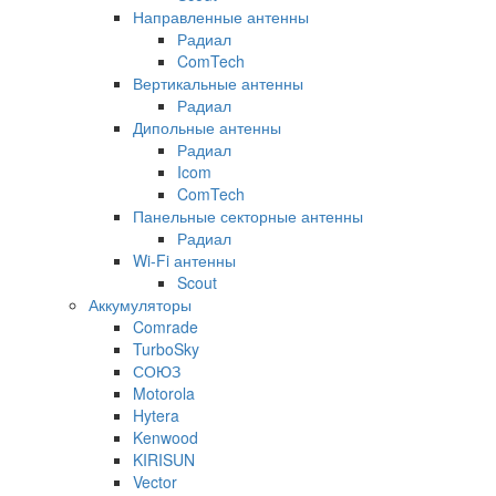
Направленные антенны
Радиал
ComTech
Вертикальные антенны
Радиал
Дипольные антенны
Радиал
Icom
ComTech
Панельные секторные антенны
Радиал
Wi-Fi антенны
Scout
Аккумуляторы
Comrade
TurboSky
СОЮЗ
Motorola
Hytera
Kenwood
KIRISUN
Vector