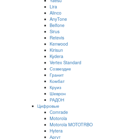
Yaesu
Lira
Alinco
AnyTone
Belfone
Sirus
Retevis
Kenwood
Kirisun
Kydera
Vertex Standard
Созвездие
Гранит
Комбат
Круиз
Шеврон
РАДОН
Цифровые
Comrade
Motorola
Motorola MOTOTRBO
Hytera
Аргут