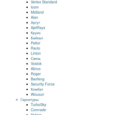
Vertex Standard
Icom
Midland
Alan
Аргут
AjetRays
Круиз
Байкал
Peltor
Racio
Linton
Связь
Vostok
Alinco
Roger
Baofeng
Security Force
Комбат
Wouxun
Гарнитуры
TurboSky
Comrade
Hytera