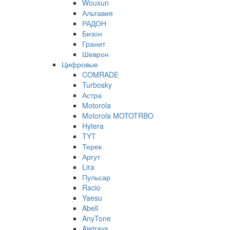
Wouxun
Альтавия
РАДОН
Бизон
Гранит
Шеврон
Цифровые
COMRADE
Turbosky
Астра
Motorola
Motorola MOTOTRBO
Hytera
TYT
Терек
Аргут
Lira
Пульсар
Racio
Yaesu
Abell
AnyTone
Ajetrays