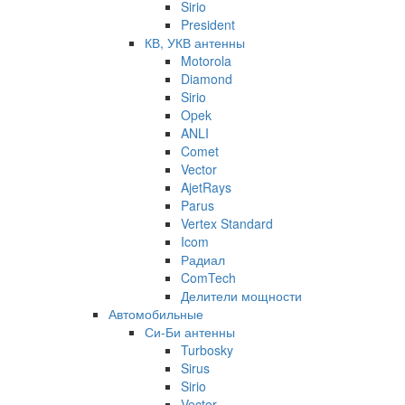
Sirio
President
КВ, УКВ антенны
Motorola
Diamond
Sirio
Opek
ANLI
Comet
Vector
AjetRays
Parus
Vertex Standard
Icom
Радиал
ComTech
Делители мощности
Автомобильные
Си-Би антенны
Turbosky
Sirus
Sirio
Vector