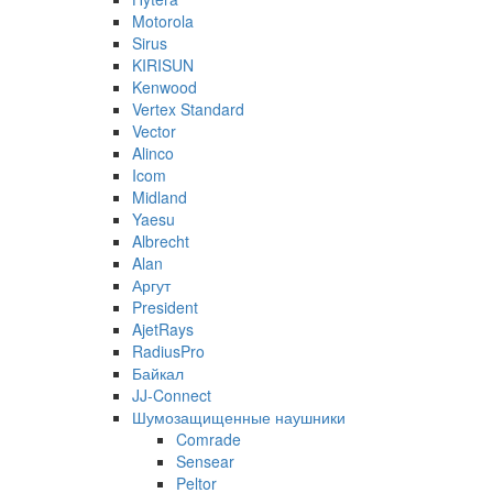
Motorola
Sirus
KIRISUN
Kenwood
Vertex Standard
Vector
Alinco
Icom
Midland
Yaesu
Albrecht
Alan
Аргут
President
AjetRays
RadiusPro
Байкал
JJ-Connect
Шумозащищенные наушники
Comrade
Sensear
Peltor