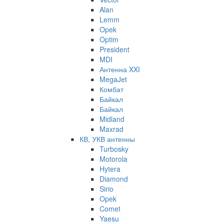
Alan
Lemm
Opek
Optim
President
MDI
Антенна XXI
MegaJet
Комбат
Байкал
Байкал
Midland
Maxrad
КВ, УКВ антенны
Turbosky
Motorola
Hytera
Diamond
Sirio
Opek
Comet
Yaesu