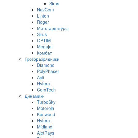
Sirus
NavCom
Linton
Roger
Мотогарнитуры
Sirus
OPTIM
Megajet
Комбат
Грозоразрядники
Diamond
PolyPhaser
Anli
Hytera
ComTech
Динамики
TurboSky
Motorola
Kenwood
Hytera
Midland
AjetRays