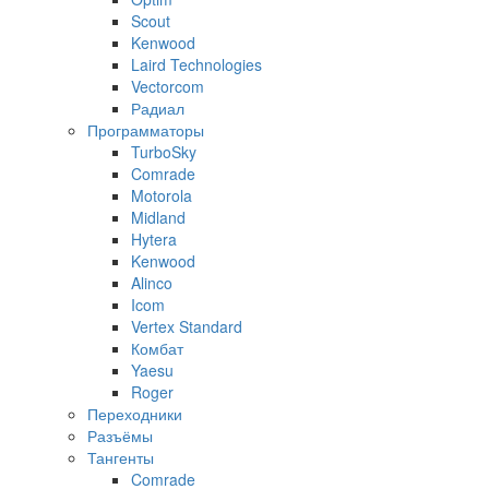
Scout
Kenwood
Laird Technologies
Vectorcom
Радиал
Программаторы
TurboSky
Comrade
Motorola
Midland
Hytera
Kenwood
Alinco
Icom
Vertex Standard
Комбат
Yaesu
Roger
Переходники
Разъёмы
Тангенты
Comrade