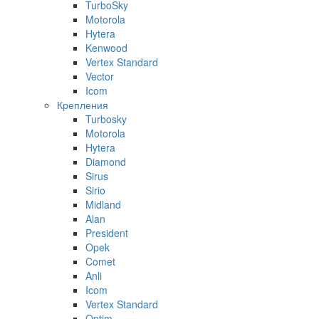
TurboSky
Motorola
Hytera
Kenwood
Vertex Standard
Vector
Icom
Крепления
Turbosky
Motorola
Hytera
Diamond
Sirus
Sirio
Midland
Alan
President
Opek
Comet
Anli
Icom
Vertex Standard
Optim