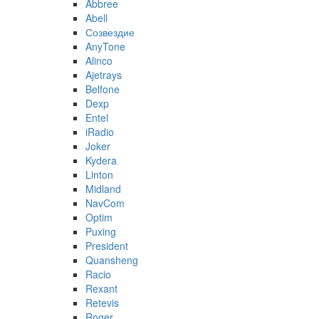
Abbree
Abell
Созвездие
AnyTone
Alinco
Ajetrays
Belfone
Dexp
Entel
iRadio
Joker
Kydera
Linton
Midland
NavCom
Optim
Puxing
President
Quansheng
Racio
Rexant
Retevis
Roger