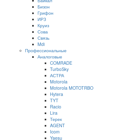
Байкал
Бизон
Грифон
ИРЗ
Круиз
Сова
Связь
Mdi
Профессиональные
Аналоговые
COMRADE
TurboSky
АСТРА
Motorola
Motorola MOTOTRBO
Hytera
TYT
Racio
Lira
Терек
AGENT
Icom
Yaesu