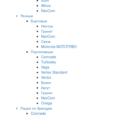
Icom
Alinco
NavCom
Речные
Бортовые
Нептун
Гранит
NavCom
Связь
Motorola MOTOTRBO
Портативные
Comrade
Turbosky
Vega
Vertex Standard
Vector
Бизон
Аргут
Гранит
NavCom
Onega
Рации по брендам
Comrade