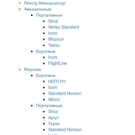
Реестр Минпромторг
Авиационные
Портативные
Sirus
Vertex Standard
Icom
Wouxun
Yaesu
Бортовые
Icom
FlightLine
Морские
Бортовые
НЕПТУН
Icom
Standard Horizon
Alinco
Портативные
Sirus
Аргут
Терек
Standard Horizon