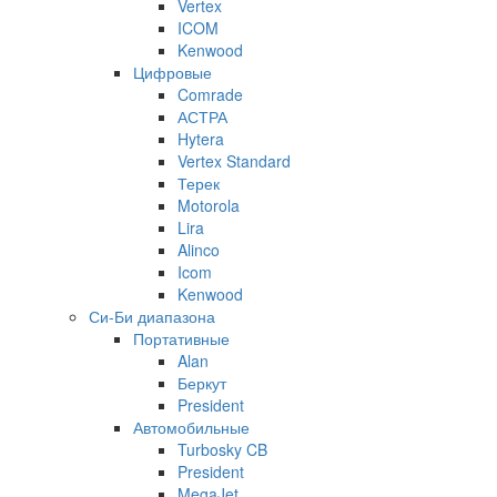
Vertex
ICOM
Kenwood
Цифровые
Comrade
АСТРА
Hytera
Vertex Standard
Терек
Motorola
Lira
Alinco
Icom
Kenwood
Си-Би диапазона
Портативные
Alan
Беркут
President
Автомобильные
Turbosky CB
President
MegaJet