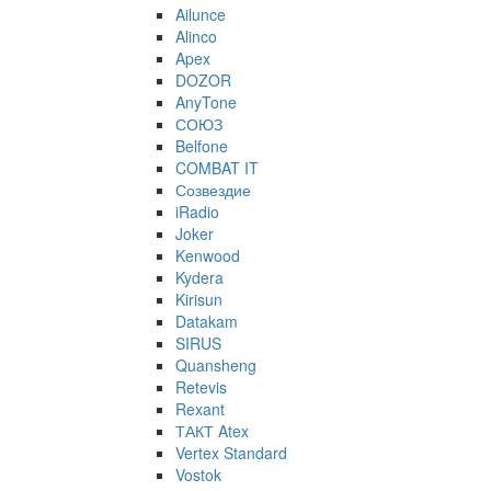
Ailunce
Alinco
Apex
DOZOR
AnyTone
СОЮЗ
Belfone
COMBAT IT
Созвездие
iRadio
Joker
Kenwood
Kydera
Kirisun
Datakam
SIRUS
Quansheng
Retevis
Rexant
ТАКТ Atex
Vertex Standard
Vostok