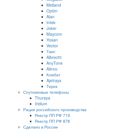
Midland
Optim
Alan
Intek
Joker
Maycom
Yosan
Vector
Таис
Albrecht
AnyTone
Alinco
Комбат
Ajetrays
Терек
Спутниковые телефоны
Thuraya
Iridium
Рации российского производства
Реестр ПП РФ 719
Реестр ПП РФ 878
Сделано в России