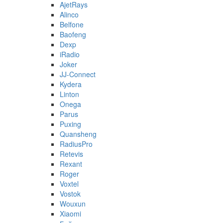
AjetRays
Alinco
Belfone
Baofeng
Dexp
iRadio
Joker
JJ-Connect
Kydera
Linton
Onega
Parus
Puxing
Quansheng
RadiusPro
Retevis
Rexant
Roger
Voxtel
Vostok
Wouxun
Xiaomi