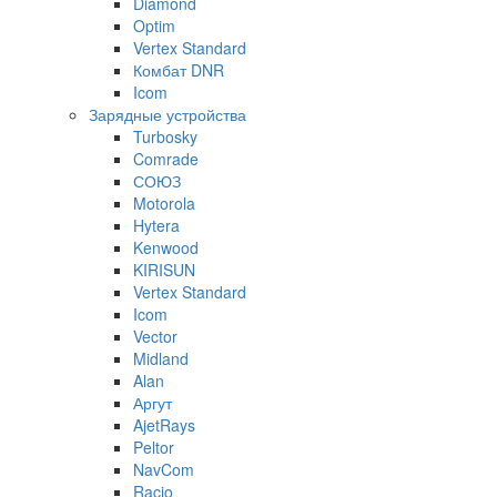
Diamond
Optim
Vertex Standard
Комбат DNR
Icom
Зарядные устройства
Turbosky
Comrade
СОЮЗ
Motorola
Hytera
Kenwood
KIRISUN
Vertex Standard
Icom
Vector
Midland
Alan
Аргут
AjetRays
Peltor
NavCom
Racio