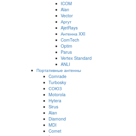
ICOM
Alan
Vector
Аргут
AjetRays
Антенна XXI
ComTech
Optim
Parus
Vertex Standard
ANLI
Портативные антенны
Comrade
Turbosky
СОЮЗ
Motorola
Hytera
Sirus
Alan
Diamond
MDI
Comet