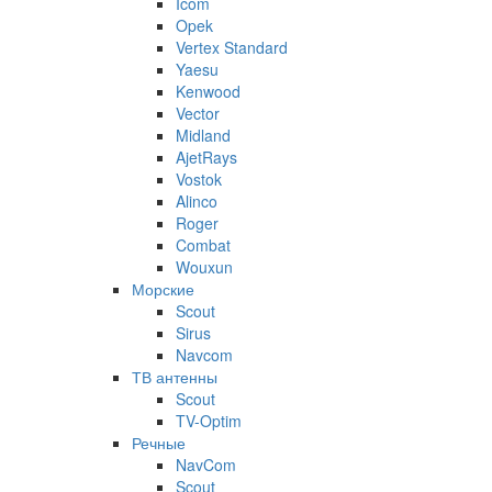
Icom
Opek
Vertex Standard
Yaesu
Kenwood
Vector
Midland
AjetRays
Vostok
Alinco
Roger
Combat
Wouxun
Морские
Scout
Sirus
Navcom
ТВ антенны
Scout
TV-Optim
Речные
NavCom
Scout