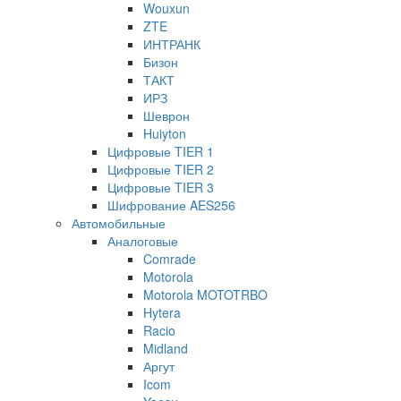
Wouxun
ZTE
ИНТРАНК
Бизон
ТАКТ
ИРЗ
Шеврон
Huiyton
Цифровые TIER 1
Цифровые TIER 2
Цифровые TIER 3
Шифрование AES256
Автомобильные
Аналоговые
Comrade
Motorola
Motorola MOTOTRBO
Hytera
Racio
Midland
Аргут
Icom