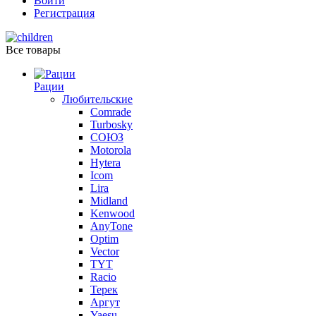
Войти
Регистрация
Все товары
Рации
Любительские
Comrade
Turbosky
СОЮЗ
Motorola
Hytera
Icom
Lira
Midland
Kenwood
AnyTone
Optim
Vector
TYT
Racio
Терек
Аргут
Yaesu