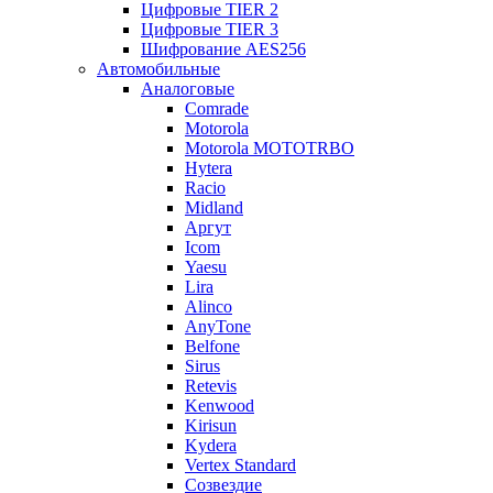
Цифровые TIER 2
Цифровые TIER 3
Шифрование AES256
Автомобильные
Аналоговые
Comrade
Motorola
Motorola MOTOTRBO
Hytera
Racio
Midland
Аргут
Icom
Yaesu
Lira
Alinco
AnyTone
Belfone
Sirus
Retevis
Kenwood
Kirisun
Kydera
Vertex Standard
Созвездие