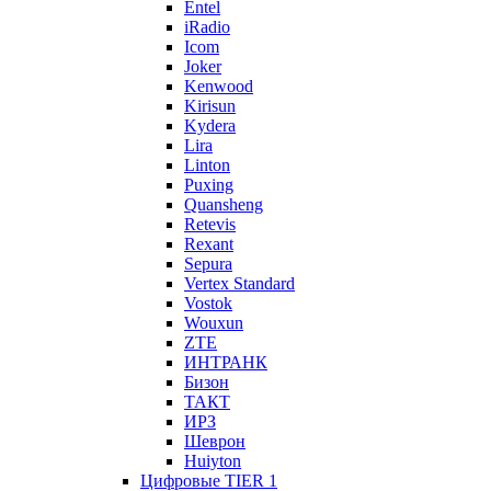
Entel
iRadio
Icom
Joker
Kenwood
Kirisun
Kydera
Lira
Linton
Puxing
Quansheng
Retevis
Rexant
Sepura
Vertex Standard
Vostok
Wouxun
ZTE
ИНТРАНК
Бизон
ТАКТ
ИРЗ
Шеврон
Huiyton
Цифровые TIER 1