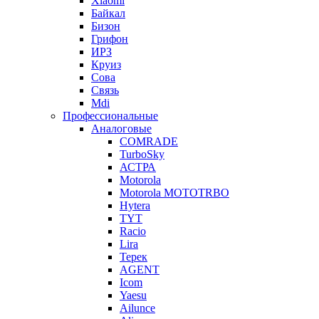
Xiaomi
Байкал
Бизон
Грифон
ИРЗ
Круиз
Сова
Связь
Mdi
Профессиональные
Аналоговые
COMRADE
TurboSky
АСТРА
Motorola
Motorola MOTOTRBO
Hytera
TYT
Racio
Lira
Терек
AGENT
Icom
Yaesu
Ailunce