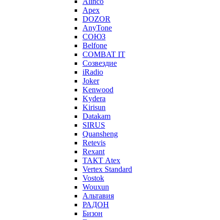
Alinco
Apex
DOZOR
AnyTone
СОЮЗ
Belfone
COMBAT IT
Созвездие
iRadio
Joker
Kenwood
Kydera
Kirisun
Datakam
SIRUS
Quansheng
Retevis
Rexant
ТАКТ Atex
Vertex Standard
Vostok
Wouxun
Альтавия
РАДОН
Бизон