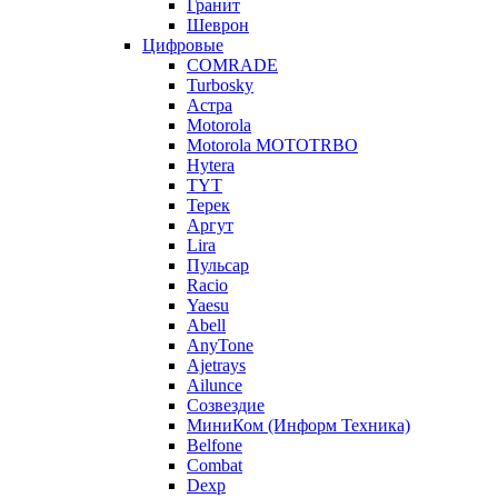
Гранит
Шеврон
Цифровые
COMRADE
Turbosky
Астра
Motorola
Motorola MOTOTRBO
Hytera
TYT
Терек
Аргут
Lira
Пульсар
Racio
Yaesu
Abell
AnyTone
Ajetrays
Ailunce
Созвездие
МиниКом (Информ Техника)
Belfone
Combat
Dexp