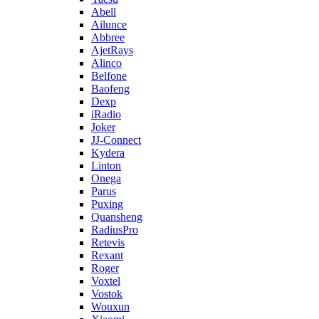
Abell
Ailunce
Abbree
AjetRays
Alinco
Belfone
Baofeng
Dexp
iRadio
Joker
JJ-Connect
Kydera
Linton
Onega
Parus
Puxing
Quansheng
RadiusPro
Retevis
Rexant
Roger
Voxtel
Vostok
Wouxun