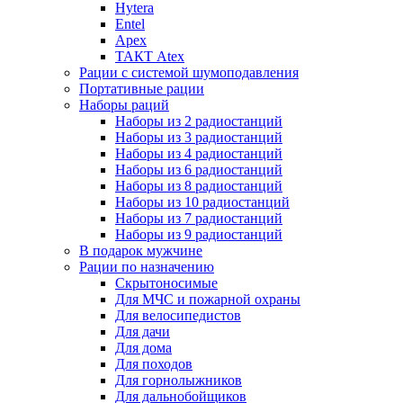
Hytera
Entel
Apex
ТАКТ Atex
Рации с системой шумоподавления
Портативные рации
Наборы раций
Наборы из 2 радиостанций
Наборы из 3 радиостанций
Наборы из 4 радиостанций
Наборы из 6 радиостанций
Наборы из 8 радиостанций
Наборы из 10 радиостанций
Наборы из 7 радиостанций
Наборы из 9 радиостанций
В подарок мужчине
Рации по назначению
Скрытоносимые
Для МЧС и пожарной охраны
Для велосипедистов
Для дачи
Для дома
Для походов
Для горнолыжников
Для дальнобойщиков