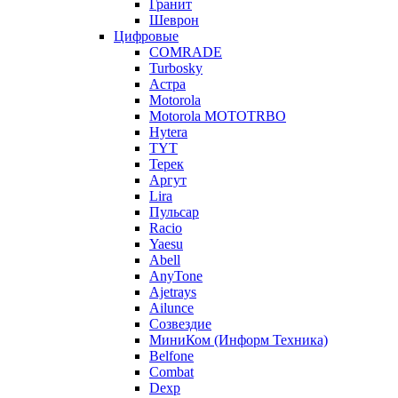
Гранит
Шеврон
Цифровые
COMRADE
Turbosky
Астра
Motorola
Motorola MOTOTRBO
Hytera
TYT
Терек
Аргут
Lira
Пульсар
Racio
Yaesu
Abell
AnyTone
Ajetrays
Ailunce
Созвездие
МиниКом (Информ Техника)
Belfone
Combat
Dexp