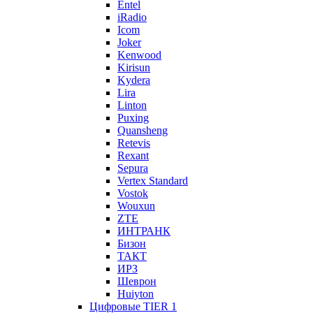
Entel
iRadio
Icom
Joker
Kenwood
Kirisun
Kydera
Lira
Linton
Puxing
Quansheng
Retevis
Rexant
Sepura
Vertex Standard
Vostok
Wouxun
ZTE
ИНТРАНК
Бизон
ТАКТ
ИРЗ
Шеврон
Huiyton
Цифровые TIER 1