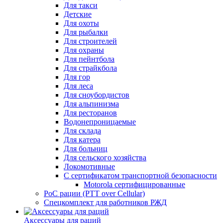
Для такси
Детские
Для охоты
Для рыбалки
Для строителей
Для охраны
Для пейнтбола
Для страйкбола
Для гор
Для леса
Для сноубордистов
Для альпинизма
Для ресторанов
Водонепроницаемые
Для склада
Для катера
Для больниц
Для сельского хозяйства
Локомотивные
С сертификатом транспортной безопасности
Motorola сертифицированные
PoC рации (PTT over Cellular)
Спецкомплект для работников РЖД
Аксессуары для раций