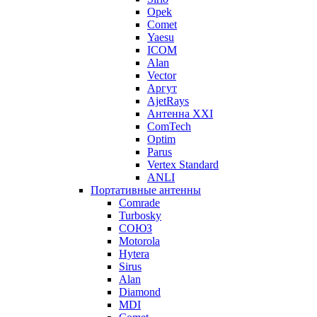
Opek
Comet
Yaesu
ICOM
Alan
Vector
Аргут
AjetRays
Антенна XXI
ComTech
Optim
Parus
Vertex Standard
ANLI
Портативные антенны
Comrade
Turbosky
СОЮЗ
Motorola
Hytera
Sirus
Alan
Diamond
MDI