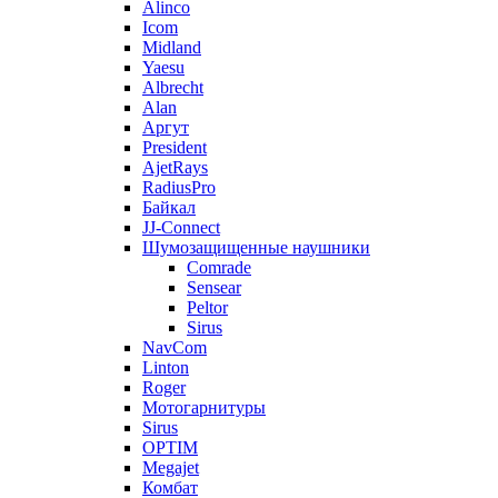
Alinco
Icom
Midland
Yaesu
Albrecht
Alan
Аргут
President
AjetRays
RadiusPro
Байкал
JJ-Connect
Шумозащищенные наушники
Comrade
Sensear
Peltor
Sirus
NavCom
Linton
Roger
Мотогарнитуры
Sirus
OPTIM
Megajet
Комбат