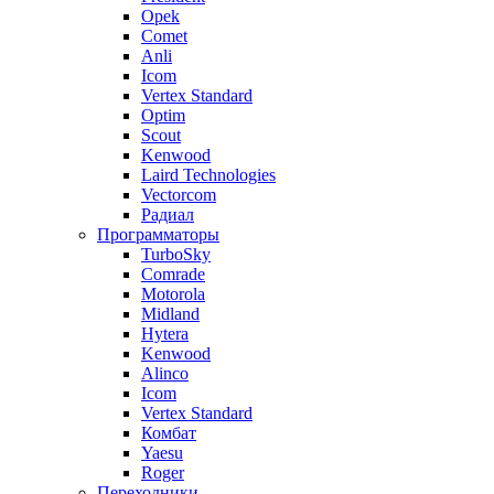
Opek
Comet
Anli
Icom
Vertex Standard
Optim
Scout
Kenwood
Laird Technologies
Vectorcom
Радиал
Программаторы
TurboSky
Comrade
Motorola
Midland
Hytera
Kenwood
Alinco
Icom
Vertex Standard
Комбат
Yaesu
Roger
Переходники