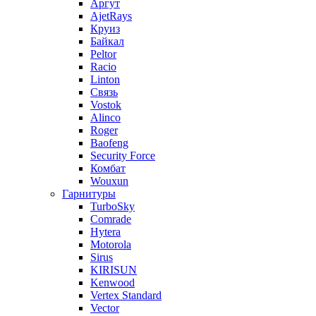
Аргут
AjetRays
Круиз
Байкал
Peltor
Racio
Linton
Связь
Vostok
Alinco
Roger
Baofeng
Security Force
Комбат
Wouxun
Гарнитуры
TurboSky
Comrade
Hytera
Motorola
Sirus
KIRISUN
Kenwood
Vertex Standard
Vector