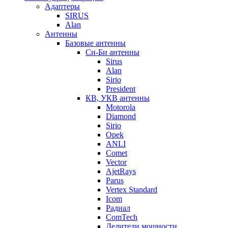
Адаптеры
SIRUS
Alan
Антенны
Базовые антенны
Си-Би антенны
Sirus
Alan
Sirio
President
КВ, УКВ антенны
Motorola
Diamond
Sirio
Opek
ANLI
Comet
Vector
AjetRays
Parus
Vertex Standard
Icom
Радиал
ComTech
Делители мощности