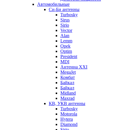
Автомобильные
Си-Би антенны
Turbosky
Sirus
Sirio
Vector
Alan
Lemm
Opek
Optim
President
MDI
Антенна XXI
MegaJet
Комбат
Байкал
Байкал
Midland
Maxrad
КВ, УКВ антенны
Turbosky
Motorola
Hytera
Diamond
Sirio