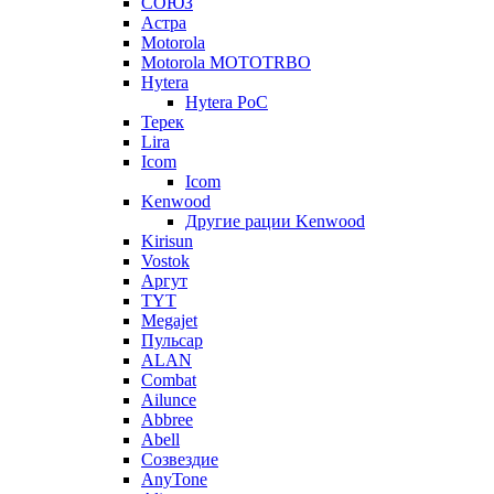
СОЮЗ
Астра
Motorola
Motorola MOTOTRBO
Hytera
Hytera PoC
Терек
Lira
Icom
Icom
Kenwood
Другие рации Kenwood
Kirisun
Vostok
Аргут
TYT
Megajet
Пульсар
ALAN
Combat
Ailunce
Abbree
Abell
Созвездие
AnyTone