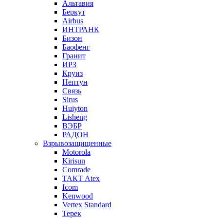
Альтавия
Беркут
Airbus
ИНТРАНК
Бизон
Баофенг
Гранит
ИРЗ
Круиз
Нептун
Связь
Sirus
Huiyton
Lisheng
ВЭБР
РАДОН
Взрывозащищенные
Motorola
Kirisun
Comrade
ТАКТ Atex
Icom
Kenwood
Vertex Standard
Терек