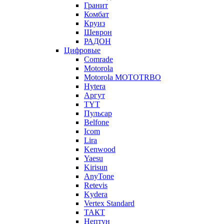
Гранит
Комбат
Круиз
Шеврон
РАДОН
Цифровые
Comrade
Motorola
Motorola MOTOTRBO
Hytera
Аргут
TYT
Пульсар
Belfone
Icom
Lira
Kenwood
Yaesu
Kirisun
AnyTone
Retevis
Kydera
Vertex Standard
ТАКТ
Нептун