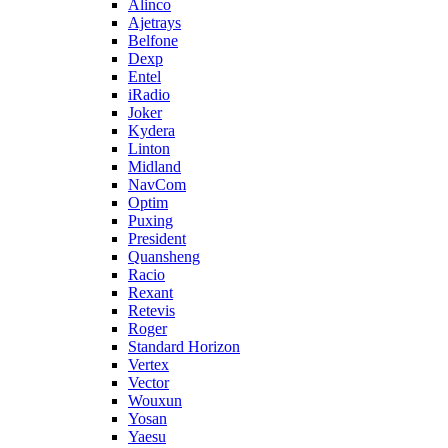
Alinco
Ajetrays
Belfone
Dexp
Entel
iRadio
Joker
Kydera
Linton
Midland
NavCom
Optim
Puxing
President
Quansheng
Racio
Rexant
Retevis
Roger
Standard Horizon
Vertex
Vector
Wouxun
Yosan
Yaesu