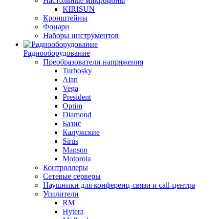
Настольные микрофоны
KIRISUN
Кронштейны
Фонари
Наборы инструментов
Радиооборудование
Преобразователи напряжения
Turbosky
Alan
Vega
President
Optim
Diamond
Базис
Калужские
Sirus
Manson
Motorola
Контроллеры
Сетевые серверы
Наушники для конференц-связи и call-центра
Усилители
RM
Hytera