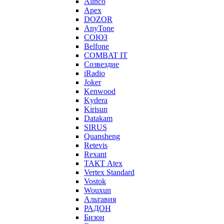
Alinco
Apex
DOZOR
AnyTone
СОЮЗ
Belfone
COMBAT IT
Созвездие
iRadio
Joker
Kenwood
Kydera
Kirisun
Datakam
SIRUS
Quansheng
Retevis
Rexant
ТАКТ Atex
Vertex Standard
Vostok
Wouxun
Альтавия
РАДОН
Бизон