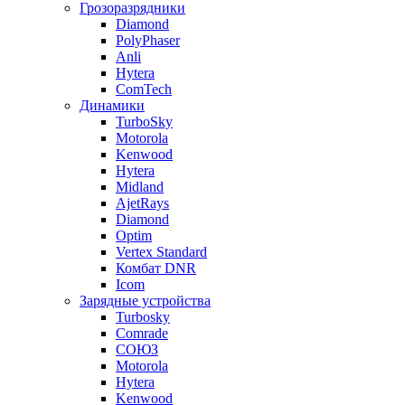
Грозоразрядники
Diamond
PolyPhaser
Anli
Hytera
ComTech
Динамики
TurboSky
Motorola
Kenwood
Hytera
Midland
AjetRays
Diamond
Optim
Vertex Standard
Комбат DNR
Icom
Зарядные устройства
Turbosky
Comrade
СОЮЗ
Motorola
Hytera
Kenwood