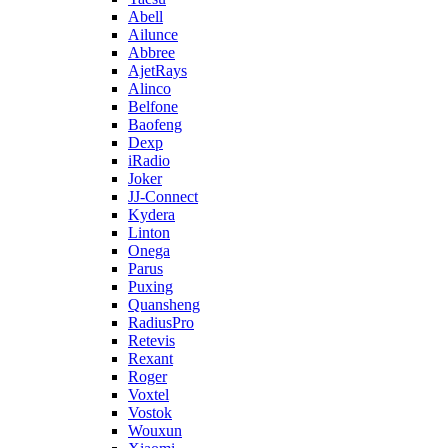
Abell
Ailunce
Abbree
AjetRays
Alinco
Belfone
Baofeng
Dexp
iRadio
Joker
JJ-Connect
Kydera
Linton
Onega
Parus
Puxing
Quansheng
RadiusPro
Retevis
Rexant
Roger
Voxtel
Vostok
Wouxun