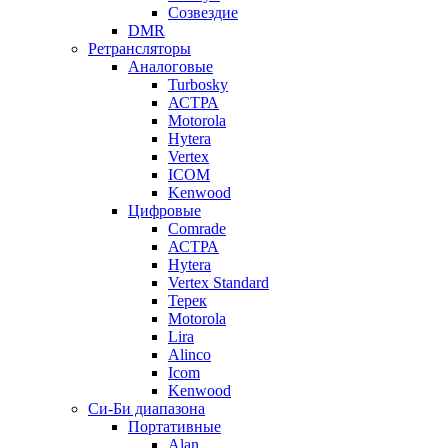
Созвездие
DMR
Ретрансляторы
Аналоговые
Turbosky
АСТРА
Motorola
Hytera
Vertex
ICOM
Kenwood
Цифровые
Comrade
АСТРА
Hytera
Vertex Standard
Терек
Motorola
Lira
Alinco
Icom
Kenwood
Си-Би диапазона
Портативные
Alan