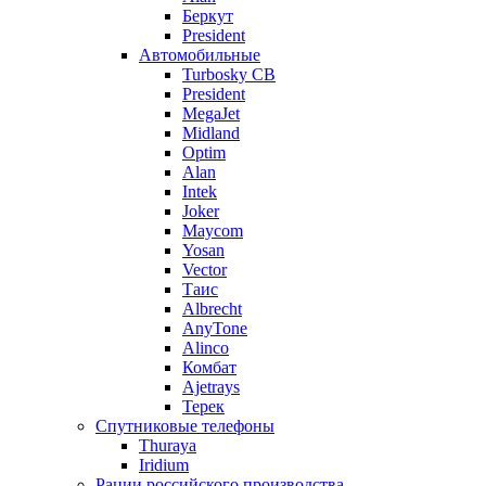
Беркут
President
Автомобильные
Turbosky CB
President
MegaJet
Midland
Optim
Alan
Intek
Joker
Maycom
Yosan
Vector
Таис
Albrecht
AnyTone
Alinco
Комбат
Ajetrays
Терек
Спутниковые телефоны
Thuraya
Iridium
Рации российского производства