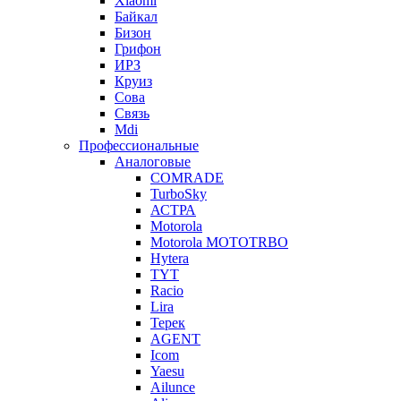
Xiaomi
Байкал
Бизон
Грифон
ИРЗ
Круиз
Сова
Связь
Mdi
Профессиональные
Аналоговые
COMRADE
TurboSky
АСТРА
Motorola
Motorola MOTOTRBO
Hytera
TYT
Racio
Lira
Терек
AGENT
Icom
Yaesu
Ailunce