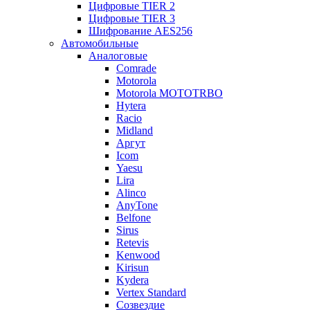
Цифровые TIER 2
Цифровые TIER 3
Шифрование AES256
Автомобильные
Аналоговые
Comrade
Motorola
Motorola MOTOTRBO
Hytera
Racio
Midland
Аргут
Icom
Yaesu
Lira
Alinco
AnyTone
Belfone
Sirus
Retevis
Kenwood
Kirisun
Kydera
Vertex Standard
Созвездие