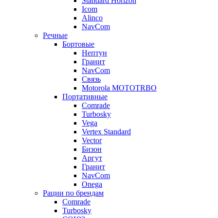
Standard Horizon
Icom
Alinco
NavCom
Речные
Бортовые
Нептун
Гранит
NavCom
Связь
Motorola MOTOTRBO
Портативные
Comrade
Turbosky
Vega
Vertex Standard
Vector
Бизон
Аргут
Гранит
NavCom
Onega
Рации по брендам
Comrade
Turbosky