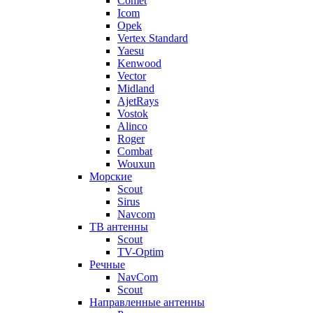
Comet
Icom
Opek
Vertex Standard
Yaesu
Kenwood
Vector
Midland
AjetRays
Vostok
Alinco
Roger
Combat
Wouxun
Морские
Scout
Sirus
Navcom
ТВ антенны
Scout
TV-Optim
Речные
NavCom
Scout
Направленные антенны