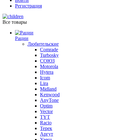
Войти
Регистрация
Все товары
Рации
Любительские
Comrade
Turbosky
СОЮЗ
Motorola
Hytera
Icom
Lira
Midland
Kenwood
AnyTone
Optim
Vector
TYT
Racio
Терек
Аргут
Yaesu