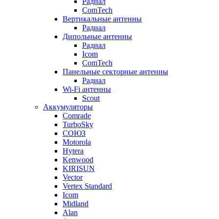
Радиал
ComTech
Вертикальные антенны
Радиал
Дипольные антенны
Радиал
Icom
ComTech
Панельные секторные антенны
Радиал
Wi-Fi антенны
Scout
Аккумуляторы
Comrade
TurboSky
СОЮЗ
Motorola
Hytera
Kenwood
KIRISUN
Vector
Vertex Standard
Icom
Midland
Alan