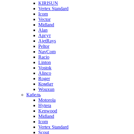
KIRISUN
Vertex Standard
Icom
Vector
Midland
Alan
Аргут
AjetRays
Peltor
NavCom
Racio
Linton
Vostok
Alinco
Roger
Комбат
Wouxun
Кабель
Motorola
Hytera
Kenwood
Midland
Icom
Vertex Standard
Scout