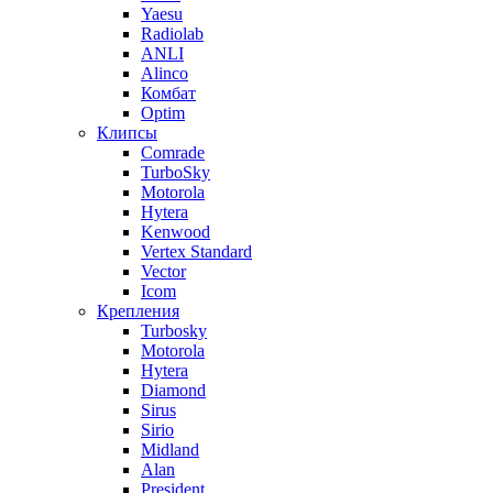
Yaesu
Radiolab
ANLI
Alinco
Комбат
Optim
Клипсы
Comrade
TurboSky
Motorola
Hytera
Kenwood
Vertex Standard
Vector
Icom
Крепления
Turbosky
Motorola
Hytera
Diamond
Sirus
Sirio
Midland
Alan
President