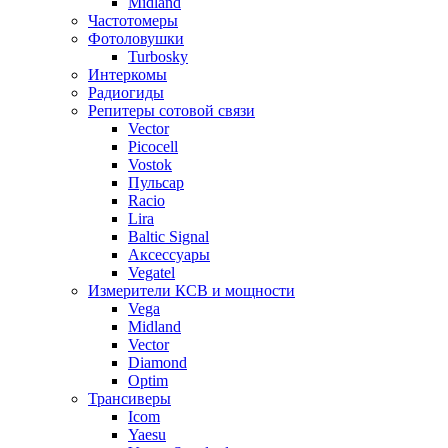
Midland
Частотомеры
Фотоловушки
Turbosky
Интеркомы
Радиогиды
Репитеры сотовой связи
Vector
Picocell
Vostok
Пульсар
Racio
Lira
Baltic Signal
Аксессуары
Vegatel
Измерители КСВ и мощности
Vega
Midland
Vector
Diamond
Optim
Трансиверы
Icom
Yaesu