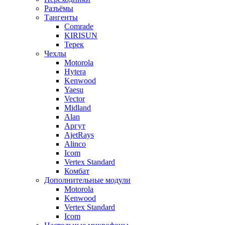
Разъёмы
Тангенты
Comrade
KIRISUN
Терек
Чехлы
Motorola
Hytera
Kenwood
Yaesu
Vector
Midland
Alan
Аргут
AjetRays
Alinco
Icom
Vertex Standard
Комбат
Дополнительные модули
Motorola
Kenwood
Vertex Standard
Icom