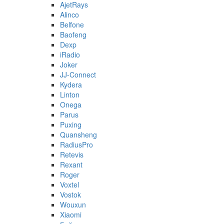
AjetRays
Alinco
Belfone
Baofeng
Dexp
iRadio
Joker
JJ-Connect
Kydera
Linton
Onega
Parus
Puxing
Quansheng
RadiusPro
Retevis
Rexant
Roger
Voxtel
Vostok
Wouxun
Xiaomi