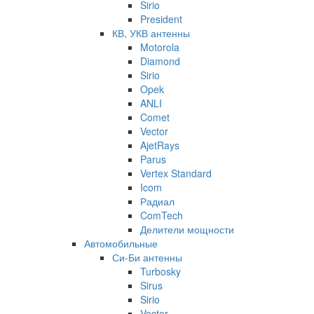
Sirio
President
КВ, УКВ антенны
Motorola
Diamond
Sirio
Opek
ANLI
Comet
Vector
AjetRays
Parus
Vertex Standard
Icom
Радиал
ComTech
Делители мощности
Автомобильные
Си-Би антенны
Turbosky
Sirus
Sirio
Vector