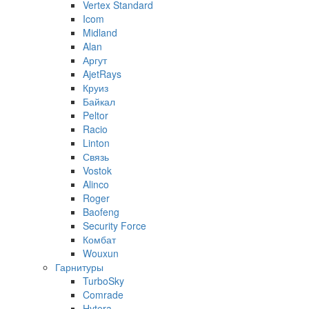
Vertex Standard
Icom
Midland
Alan
Аргут
AjetRays
Круиз
Байкал
Peltor
Racio
Linton
Связь
Vostok
Alinco
Roger
Baofeng
Security Force
Комбат
Wouxun
Гарнитуры
TurboSky
Comrade
Hytera