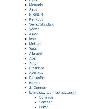
Motorola
Sirus
KIRISUN
Kenwood
Vertex Standard
Vector
Alinco
Icom
Midland
Yaesu
Albrecht
Alan
Аргут
President
AjetRays
RadiusPro
Байкал
JJ-Connect
Шумозащищенные наушники
Comrade
Sensear
Peltor