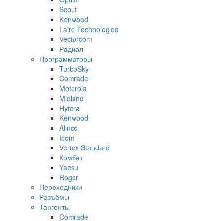
Scout
Kenwood
Laird Technologies
Vectorcom
Радиал
Программаторы
TurboSky
Comrade
Motorola
Midland
Hytera
Kenwood
Alinco
Icom
Vertex Standard
Комбат
Yaesu
Roger
Переходники
Разъёмы
Тангенты
Comrade