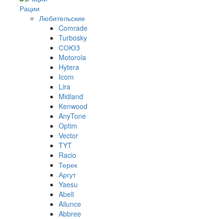
Рации
Любительские
Comrade
Turbosky
СОЮЗ
Motorola
Hytera
Icom
Lira
Midland
Kenwood
AnyTone
Optim
Vector
TYT
Racio
Терек
Аргут
Yaesu
Abell
Ailunce
Abbree