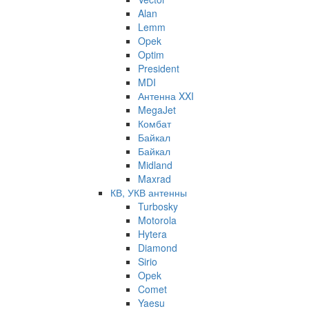
Alan
Lemm
Opek
Optim
President
MDI
Антенна XXI
MegaJet
Комбат
Байкал
Байкал
Midland
Maxrad
КВ, УКВ антенны
Turbosky
Motorola
Hytera
Diamond
Sirio
Opek
Comet
Yaesu