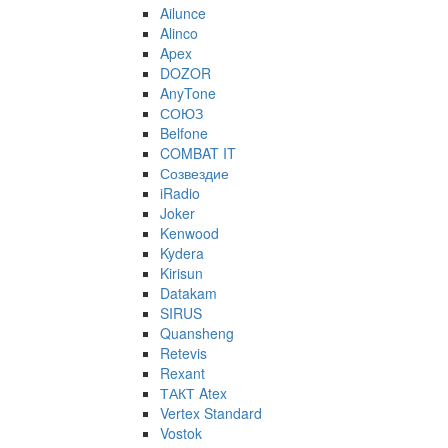
Ailunce
Alinco
Apex
DOZOR
AnyTone
СОЮЗ
Belfone
COMBAT IT
Созвездие
iRadio
Joker
Kenwood
Kydera
Kirisun
Datakam
SIRUS
Quansheng
Retevis
Rexant
ТАКТ Atex
Vertex Standard
Vostok