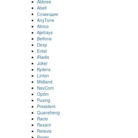
Abbree
Abell
Созвездие
AnyTone
Alinco
Ajetrays
Belfone
Dexp
Entel
iRadio
Joker
Kydera
Linton
Midland
NavCom
Optim
Puxing
President
Quansheng
Racio
Rexant
Retevis
Roger