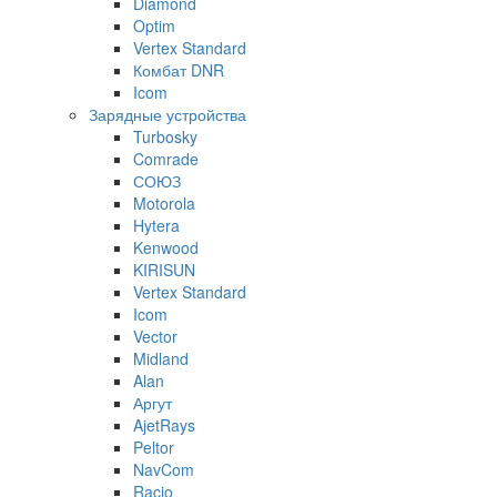
Diamond
Optim
Vertex Standard
Комбат DNR
Icom
Зарядные устройства
Turbosky
Comrade
СОЮЗ
Motorola
Hytera
Kenwood
KIRISUN
Vertex Standard
Icom
Vector
Midland
Alan
Аргут
AjetRays
Peltor
NavCom
Racio