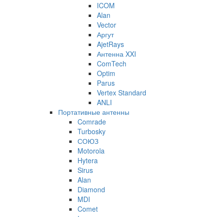
ICOM
Alan
Vector
Аргут
AjetRays
Антенна XXI
ComTech
Optim
Parus
Vertex Standard
ANLI
Портативные антенны
Comrade
Turbosky
СОЮЗ
Motorola
Hytera
Sirus
Alan
Diamond
MDI
Comet