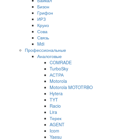
Байкал
Бизон
Грифон
ИРЗ
Круиз
Сова
Связь
Mdi
Профессиональные
Аналоговые
COMRADE
TurboSky
АСТРА
Motorola
Motorola MOTOTRBO
Hytera
TYT
Racio
Lira
Терек
AGENT
Icom
Yaesu