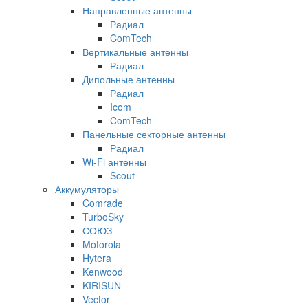
Направленные антенны
Радиал
ComTech
Вертикальные антенны
Радиал
Дипольные антенны
Радиал
Icom
ComTech
Панельные секторные антенны
Радиал
Wi-Fi антенны
Scout
Аккумуляторы
Comrade
TurboSky
СОЮЗ
Motorola
Hytera
Kenwood
KIRISUN
Vector