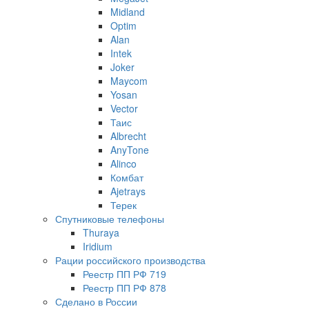
Midland
Optim
Alan
Intek
Joker
Maycom
Yosan
Vector
Таис
Albrecht
AnyTone
Alinco
Комбат
Ajetrays
Терек
Спутниковые телефоны
Thuraya
Iridium
Рации российского производства
Реестр ПП РФ 719
Реестр ПП РФ 878
Сделано в России