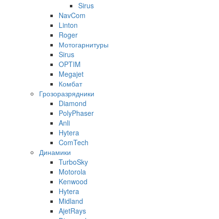
Sirus
NavCom
Linton
Roger
Мотогарнитуры
Sirus
OPTIM
Megajet
Комбат
Грозоразрядники
Diamond
PolyPhaser
Anli
Hytera
ComTech
Динамики
TurboSky
Motorola
Kenwood
Hytera
Midland
AjetRays