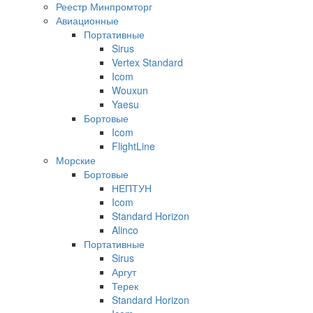
Реестр Минпромторг
Авиационные
Портативные
Sirus
Vertex Standard
Icom
Wouxun
Yaesu
Бортовые
Icom
FlightLine
Морские
Бортовые
НЕПТУН
Icom
Standard Horizon
Alinco
Портативные
Sirus
Аргут
Терек
Standard Horizon