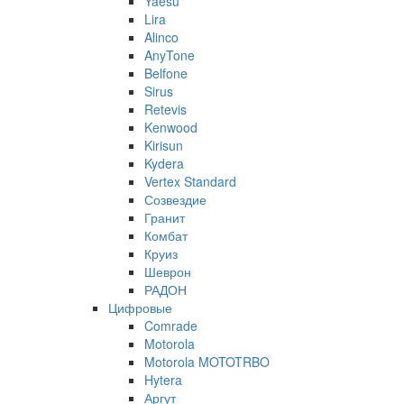
Yaesu
Lira
Alinco
AnyTone
Belfone
Sirus
Retevis
Kenwood
Kirisun
Kydera
Vertex Standard
Созвездие
Гранит
Комбат
Круиз
Шеврон
РАДОН
Цифровые
Comrade
Motorola
Motorola MOTOTRBO
Hytera
Аргут