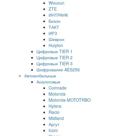
Wouxun
ZTE
ИНТРАНК
Бизон
ТАКТ
ИРЗ
Шеврон
Huiyton
Цифровые TIER 1
Цифровые TIER 2
Цифровые TIER 3
Шифрование AES256
Автомобильные
Аналоговые
Comrade
Motorola
Motorola MOTOTRBO
Hytera
Racio
Midland
Аргут
Icom