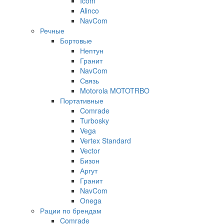
Icom
Alinco
NavCom
Речные
Бортовые
Нептун
Гранит
NavCom
Связь
Motorola MOTOTRBO
Портативные
Comrade
Turbosky
Vega
Vertex Standard
Vector
Бизон
Аргут
Гранит
NavCom
Onega
Рации по брендам
Comrade