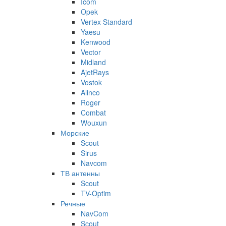
Icom
Opek
Vertex Standard
Yaesu
Kenwood
Vector
Midland
AjetRays
Vostok
Alinco
Roger
Combat
Wouxun
Морские
Scout
Sirus
Navcom
ТВ антенны
Scout
TV-Optim
Речные
NavCom
Scout