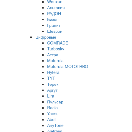
Wouxun
Альтавия
РАДОН
Бизон
Гранит
Шеврон
Цифровые
COMRADE
Turbosky
Астра
Motorola
Motorola MOTOTRBO
Hytera
TYT
Терек
Аргут
Lira
Пульсар
Racio
Yaesu
Abell
AnyTone
Ajetrays