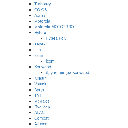
Turbosky
СОЮЗ
Астра
Motorola
Motorola MOTOTRBO
Hytera
Hytera PoC
Терек
Lira
Icom
Icom
Kenwood
Другие рации Kenwood
Kirisun
Vostok
Аргут
TYT
Megajet
Пульсар
ALAN
Combat
Ailunce