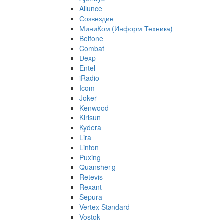
Ailunce
Созвездие
МиниКом (Информ Техника)
Belfone
Combat
Dexp
Entel
iRadio
Icom
Joker
Kenwood
Kirisun
Kydera
Lira
Linton
Puxing
Quansheng
Retevis
Rexant
Sepura
Vertex Standard
Vostok