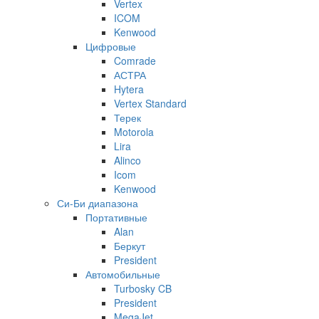
Vertex
ICOM
Kenwood
Цифровые
Comrade
АСТРА
Hytera
Vertex Standard
Терек
Motorola
Lira
Alinco
Icom
Kenwood
Си-Би диапазона
Портативные
Alan
Беркут
President
Автомобильные
Turbosky CB
President
MegaJet