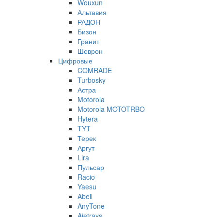
Wouxun
Альтавия
РАДОН
Бизон
Гранит
Шеврон
Цифровые
COMRADE
Turbosky
Астра
Motorola
Motorola MOTOTRBO
Hytera
TYT
Терек
Аргут
Lira
Пульсар
Racio
Yaesu
Abell
AnyTone
Ajetrays