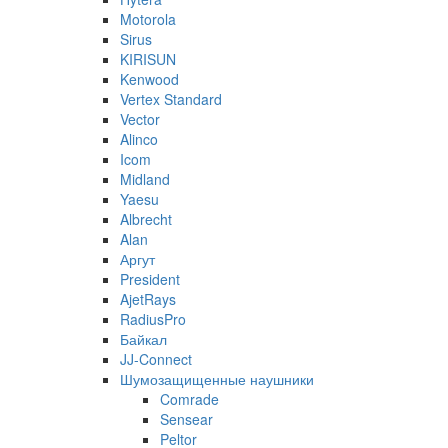
Motorola
Sirus
KIRISUN
Kenwood
Vertex Standard
Vector
Alinco
Icom
Midland
Yaesu
Albrecht
Alan
Аргут
President
AjetRays
RadiusPro
Байкал
JJ-Connect
Шумозащищенные наушники
Comrade
Sensear
Peltor