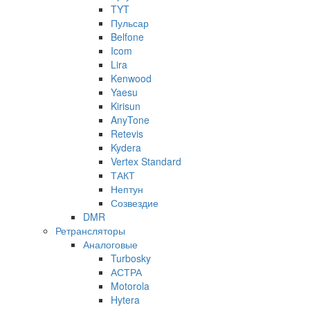
TYT
Пульсар
Belfone
Icom
Lira
Kenwood
Yaesu
Kirisun
AnyTone
Retevis
Kydera
Vertex Standard
ТАКТ
Нептун
Созвездие
DMR
Ретрансляторы
Аналоговые
Turbosky
АСТРА
Motorola
Hytera