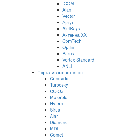
ICOM
Alan
Vector
Аргут
AjetRays
Антенна XXI
ComTech
Optim
Parus
Vertex Standard
ANLI
Портативные антенны
Comrade
Turbosky
СОЮЗ
Motorola
Hytera
Sirus
Alan
Diamond
MDI
Comet