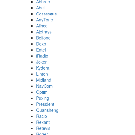
Abbree
Abell
Созвездие
AnyTone
Alinco
Ajetrays
Belfone
Dexp
Entel
iRadio
Joker
Kydera
Linton
Midland
NavCom
Optim
Puxing
President
Quansheng
Racio
Rexant
Retevis
Roger