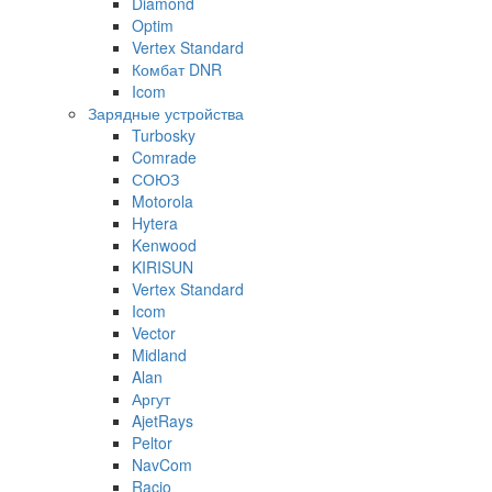
Diamond
Optim
Vertex Standard
Комбат DNR
Icom
Зарядные устройства
Turbosky
Comrade
СОЮЗ
Motorola
Hytera
Kenwood
KIRISUN
Vertex Standard
Icom
Vector
Midland
Alan
Аргут
AjetRays
Peltor
NavCom
Racio