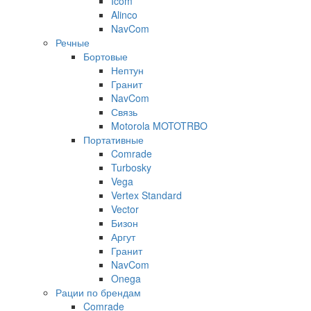
Icom
Alinco
NavCom
Речные
Бортовые
Нептун
Гранит
NavCom
Связь
Motorola MOTOTRBO
Портативные
Comrade
Turbosky
Vega
Vertex Standard
Vector
Бизон
Аргут
Гранит
NavCom
Onega
Рации по брендам
Comrade