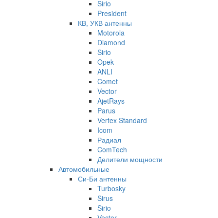
Sirio
President
КВ, УКВ антенны
Motorola
Diamond
Sirio
Opek
ANLI
Comet
Vector
AjetRays
Parus
Vertex Standard
Icom
Радиал
ComTech
Делители мощности
Автомобильные
Си-Би антенны
Turbosky
Sirus
Sirio
Vector