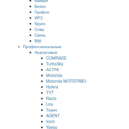
Байкал
Бизон
Грифон
ИРЗ
Круиз
Сова
Связь
Mdi
Профессиональные
Аналоговые
COMRADE
TurboSky
АСТРА
Motorola
Motorola MOTOTRBO
Hytera
TYT
Racio
Lira
Терек
AGENT
Icom
Yaesu