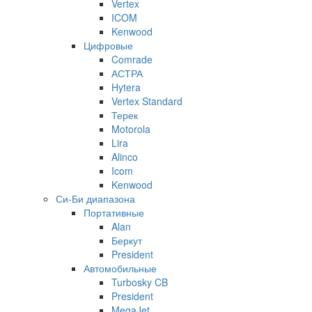
Vertex
ICOM
Kenwood
Цифровые
Comrade
АСТРА
Hytera
Vertex Standard
Терек
Motorola
Lira
Alinco
Icom
Kenwood
Си-Би диапазона
Портативные
Alan
Беркут
President
Автомобильные
Turbosky CB
President
MegaJet