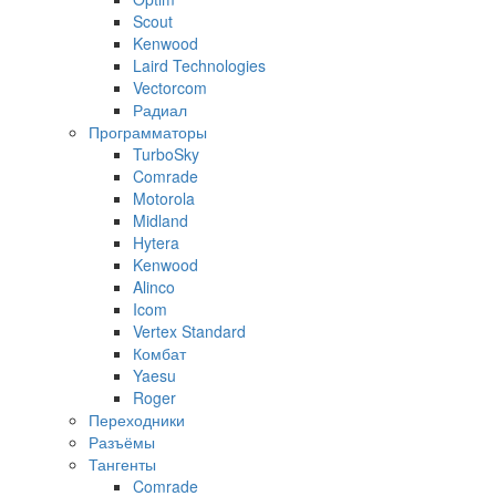
Scout
Kenwood
Laird Technologies
Vectorcom
Радиал
Программаторы
TurboSky
Comrade
Motorola
Midland
Hytera
Kenwood
Alinco
Icom
Vertex Standard
Комбат
Yaesu
Roger
Переходники
Разъёмы
Тангенты
Comrade