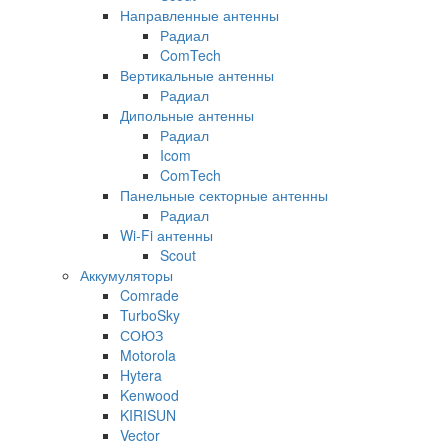
Направленные антенны
Радиал
ComTech
Вертикальные антенны
Радиал
Дипольные антенны
Радиал
Icom
ComTech
Панельные секторные антенны
Радиал
Wi-Fi антенны
Scout
Аккумуляторы
Comrade
TurboSky
СОЮЗ
Motorola
Hytera
Kenwood
KIRISUN
Vector