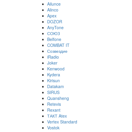
Ailunce
Alinco
Apex
DOZOR
AnyTone
СОЮЗ
Belfone
COMBAT IT
Созвездие
iRadio
Joker
Kenwood
Kydera
Kirisun
Datakam
SIRUS
Quansheng
Retevis
Rexant
ТАКТ Atex
Vertex Standard
Vostok