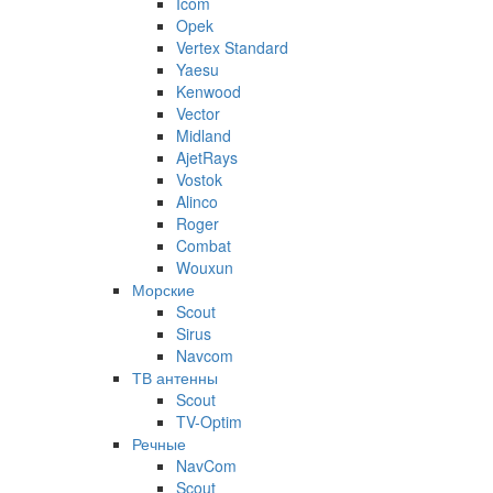
Icom
Opek
Vertex Standard
Yaesu
Kenwood
Vector
Midland
AjetRays
Vostok
Alinco
Roger
Combat
Wouxun
Морские
Scout
Sirus
Navcom
ТВ антенны
Scout
TV-Optim
Речные
NavCom
Scout