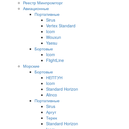
Реестр Минпромторг
Авиационные
Портативные
Sirus
Vertex Standard
Icom
Wouxun
Yaesu
Бортовые
Icom
FlightLine
Морские
Бортовые
НЕПТУН
Icom
Standard Horizon
Alinco
Портативные
Sirus
Аргут
Терек
Standard Horizon