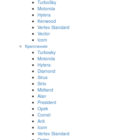
TurboSky
Motorola
Hytera
Kenwood
Vertex Standard
Vector
Icom
Крепления
Turbosky
Motorola
Hytera
Diamond
Sirus
Sirio
Midland
Alan
President
Opek
Comet
Anli
Icom
Vertex Standard
Optim