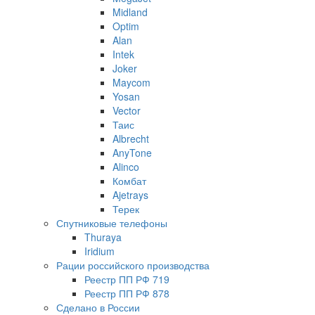
Midland
Optim
Alan
Intek
Joker
Maycom
Yosan
Vector
Таис
Albrecht
AnyTone
Alinco
Комбат
Ajetrays
Терек
Спутниковые телефоны
Thuraya
Iridium
Рации российского производства
Реестр ПП РФ 719
Реестр ПП РФ 878
Сделано в России