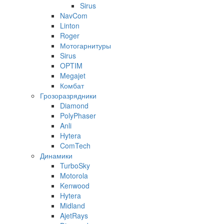
Sirus
NavCom
Linton
Roger
Мотогарнитуры
Sirus
OPTIM
Megajet
Комбат
Грозоразрядники
Diamond
PolyPhaser
Anli
Hytera
ComTech
Динамики
TurboSky
Motorola
Kenwood
Hytera
Midland
AjetRays