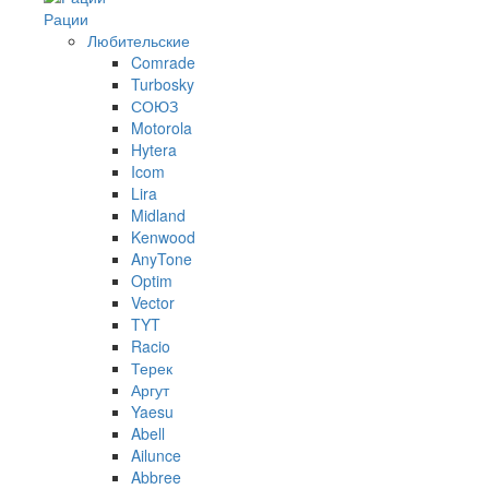
Рации
Любительские
Comrade
Turbosky
СОЮЗ
Motorola
Hytera
Icom
Lira
Midland
Kenwood
AnyTone
Optim
Vector
TYT
Racio
Терек
Аргут
Yaesu
Abell
Ailunce
Abbree