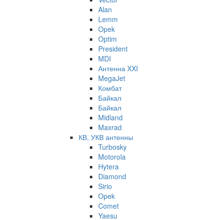
Alan
Lemm
Opek
Optim
President
MDI
Антенна XXI
MegaJet
Комбат
Байкал
Байкал
Midland
Maxrad
КВ, УКВ антенны
Turbosky
Motorola
Hytera
Diamond
Sirio
Opek
Comet
Yaesu