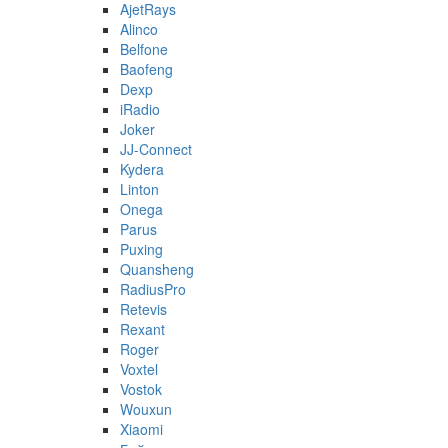
AjetRays
Alinco
Belfone
Baofeng
Dexp
iRadio
Joker
JJ-Connect
Kydera
Linton
Onega
Parus
Puxing
Quansheng
RadiusPro
Retevis
Rexant
Roger
Voxtel
Vostok
Wouxun
Xiaomi