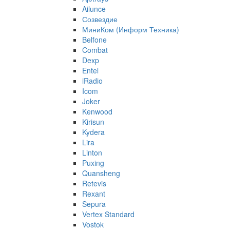
Ailunce
Созвездие
МиниКом (Информ Техника)
Belfone
Combat
Dexp
Entel
iRadio
Icom
Joker
Kenwood
Kirisun
Kydera
Lira
Linton
Puxing
Quansheng
Retevis
Rexant
Sepura
Vertex Standard
Vostok