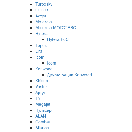
Turbosky
СОЮЗ
Астра
Motorola
Motorola MOTOTRBO
Hytera
Hytera PoC
Терек
Lira
Icom
Icom
Kenwood
Другие рации Kenwood
Kirisun
Vostok
Аргут
TYT
Megajet
Пульсар
ALAN
Combat
Ailunce