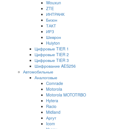
Wouxun
ZTE
ИНТРАНК
Бизон
ТАКТ
ИРЗ
Шеврон
Huiyton
Цифровые TIER 1
Цифровые TIER 2
Цифровые TIER 3
Шифрование AES256
Автомобильные
Аналоговые
Comrade
Motorola
Motorola MOTOTRBO
Hytera
Racio
Midland
Аргут
Icom