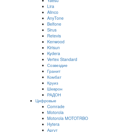
Yaesu
Lira
Alinco
AnyTone
Belfone
Sirus
Retevis
Kenwood
Kirisun
Kydera
Vertex Standard
Созвездие
Гранит
Комбат
Круиз
Шеврон
РАДОН
Цифровые
Comrade
Motorola
Motorola MOTOTRBO
Hytera
Аргут