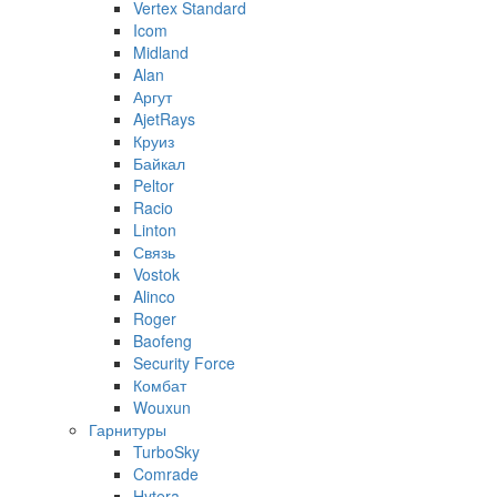
Vertex Standard
Icom
Midland
Alan
Аргут
AjetRays
Круиз
Байкал
Peltor
Racio
Linton
Связь
Vostok
Alinco
Roger
Baofeng
Security Force
Комбат
Wouxun
Гарнитуры
TurboSky
Comrade
Hytera