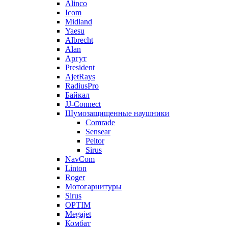
Alinco
Icom
Midland
Yaesu
Albrecht
Alan
Аргут
President
AjetRays
RadiusPro
Байкал
JJ-Connect
Шумозащищенные наушники
Comrade
Sensear
Peltor
Sirus
NavCom
Linton
Roger
Мотогарнитуры
Sirus
OPTIM
Megajet
Комбат