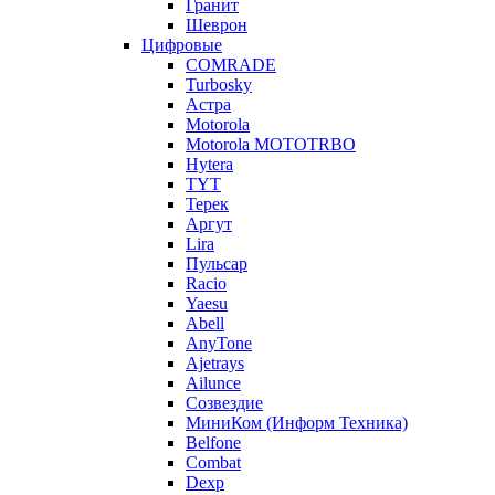
Гранит
Шеврон
Цифровые
COMRADE
Turbosky
Астра
Motorola
Motorola MOTOTRBO
Hytera
TYT
Терек
Аргут
Lira
Пульсар
Racio
Yaesu
Abell
AnyTone
Ajetrays
Ailunce
Созвездие
МиниКом (Информ Техника)
Belfone
Combat
Dexp