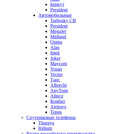
Беркут
President
Автомобильные
Turbosky CB
President
MegaJet
Midland
Optim
Alan
Intek
Joker
Maycom
Yosan
Vector
Таис
Albrecht
AnyTone
Alinco
Комбат
Ajetrays
Терек
Спутниковые телефоны
Thuraya
Iridium
Рации российского производства