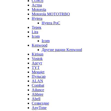
СОЮЗ
Астра
Motorola
Motorola MOTOTRBO
Hytera
Hytera PoC
Терек
Lira
Icom
Icom
Kenwood
Другие рации Kenwood
Kirisun
Vostok
Аргут
TYT
Megajet
Пульсар
ALAN
Combat
Ailunce
Abbree
Abell
Созвездие
AnyTone