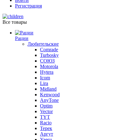
Войти
Регистрация
Все товары
Рации
Любительские
Comrade
Turbosky
СОЮЗ
Motorola
Hytera
Icom
Lira
Midland
Kenwood
AnyTone
Optim
Vector
TYT
Racio
Терек
Аргут
Yaesu