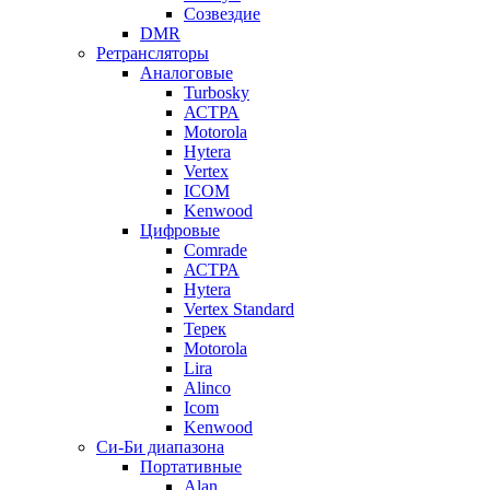
Созвездие
DMR
Ретрансляторы
Аналоговые
Turbosky
АСТРА
Motorola
Hytera
Vertex
ICOM
Kenwood
Цифровые
Comrade
АСТРА
Hytera
Vertex Standard
Терек
Motorola
Lira
Alinco
Icom
Kenwood
Си-Би диапазона
Портативные
Alan