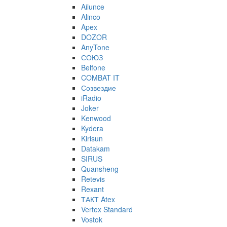
Ailunce
Alinco
Apex
DOZOR
AnyTone
СОЮЗ
Belfone
COMBAT IT
Созвездие
iRadio
Joker
Kenwood
Kydera
Kirisun
Datakam
SIRUS
Quansheng
Retevis
Rexant
ТАКТ Atex
Vertex Standard
Vostok