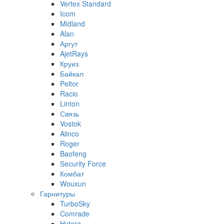
Vertex Standard
Icom
Midland
Alan
Аргут
AjetRays
Круиз
Байкал
Peltor
Racio
Linton
Связь
Vostok
Alinco
Roger
Baofeng
Security Force
Комбат
Wouxun
Гарнитуры
TurboSky
Comrade
Hytera