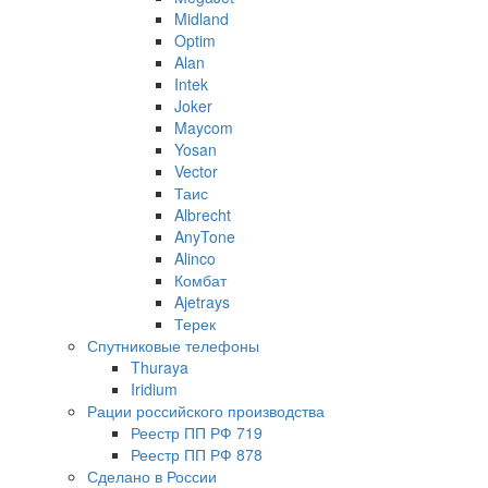
Midland
Optim
Alan
Intek
Joker
Maycom
Yosan
Vector
Таис
Albrecht
AnyTone
Alinco
Комбат
Ajetrays
Терек
Спутниковые телефоны
Thuraya
Iridium
Рации российского производства
Реестр ПП РФ 719
Реестр ПП РФ 878
Сделано в России