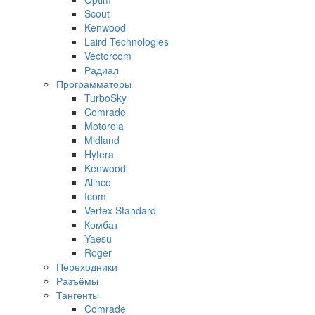
Scout
Kenwood
Laird Technologies
Vectorcom
Радиал
Программаторы
TurboSky
Comrade
Motorola
Midland
Hytera
Kenwood
Alinco
Icom
Vertex Standard
Комбат
Yaesu
Roger
Переходники
Разъёмы
Тангенты
Comrade