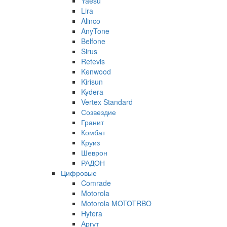
Yaesu
Lira
Alinco
AnyTone
Belfone
Sirus
Retevis
Kenwood
Kirisun
Kydera
Vertex Standard
Созвездие
Гранит
Комбат
Круиз
Шеврон
РАДОН
Цифровые
Comrade
Motorola
Motorola MOTOTRBO
Hytera
Аргут