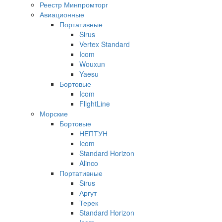
Реестр Минпромторг
Авиационные
Портативные
Sirus
Vertex Standard
Icom
Wouxun
Yaesu
Бортовые
Icom
FlightLine
Морские
Бортовые
НЕПТУН
Icom
Standard Horizon
Alinco
Портативные
Sirus
Аргут
Терек
Standard Horizon