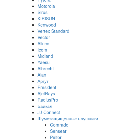
Motorola
Sirus
KIRISUN
Kenwood
Vertex Standard
Vector
Alinco
Icom
Midland
Yaesu
Albrecht
Alan
Аргут
President
AjetRays
RadiusPro
Байкал
JJ-Connect
Шумозащищенные наушники
Comrade
Sensear
Peltor