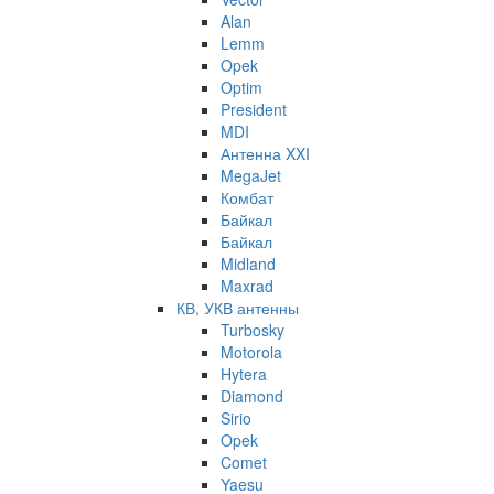
Alan
Lemm
Opek
Optim
President
MDI
Антенна XXI
MegaJet
Комбат
Байкал
Байкал
Midland
Maxrad
КВ, УКВ антенны
Turbosky
Motorola
Hytera
Diamond
Sirio
Opek
Comet
Yaesu