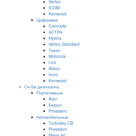
Vertex
ICOM
Kenwood
Цифровые
Comrade
АСТРА
Hytera
Vertex Standard
Терек
Motorola
Lira
Alinco
Icom
Kenwood
Си-Би диапазона
Портативные
Alan
Беркут
President
Автомобильные
Turbosky CB
President
MegaJet