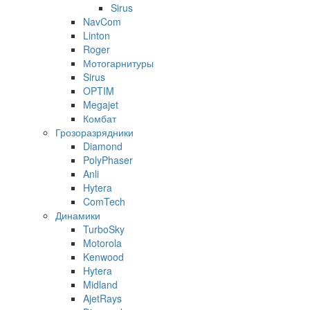
Sirus
NavCom
Linton
Roger
Мотогарнитуры
Sirus
OPTIM
Megajet
Комбат
Грозоразрядники
Diamond
PolyPhaser
Anli
Hytera
ComTech
Динамики
TurboSky
Motorola
Kenwood
Hytera
Midland
AjetRays