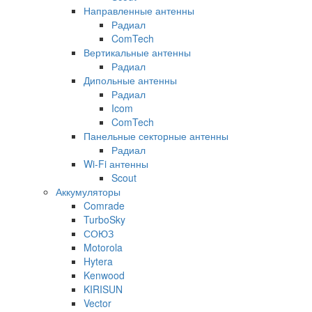
Направленные антенны
Радиал
ComTech
Вертикальные антенны
Радиал
Дипольные антенны
Радиал
Icom
ComTech
Панельные секторные антенны
Радиал
Wi-Fi антенны
Scout
Аккумуляторы
Comrade
TurboSky
СОЮЗ
Motorola
Hytera
Kenwood
KIRISUN
Vector