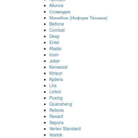
Ailunce
Созвездие
МиниКом (Информ Техника)
Belfone
Combat
Dexp
Entel
iRadio
Icom
Joker
Kenwood
Kirisun
Kydera
Lira
Linton
Puxing
Quansheng
Retevis
Rexant
Sepura
Vertex Standard
Vostok