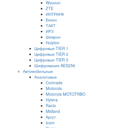
Wouxun
ZTE
ИНТРАНК
Бизон
ТАКТ
ИРЗ
Шеврон
Huiyton
Цифровые TIER 1
Цифровые TIER 2
Цифровые TIER 3
Шифрование AES256
Автомобильные
Аналоговые
Comrade
Motorola
Motorola MOTOTRBO
Hytera
Racio
Midland
Аргут
Icom