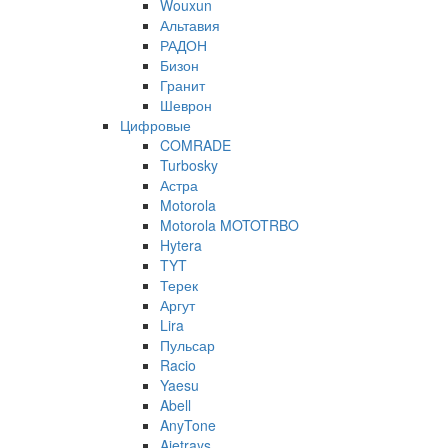
Wouxun
Альтавия
РАДОН
Бизон
Гранит
Шеврон
Цифровые
COMRADE
Turbosky
Астра
Motorola
Motorola MOTOTRBO
Hytera
TYT
Терек
Аргут
Lira
Пульсар
Racio
Yaesu
Abell
AnyTone
Ajetrays