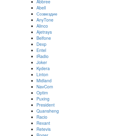
Abbree
Abell
Созвездие
AnyTone
Alinco
Ajetrays
Belfone
Dexp
Entel
iRadio
Joker
Kydera
Linton
Midland
NavCom
Optim
Puxing
President
Quansheng
Racio
Rexant
Retevis
Roger