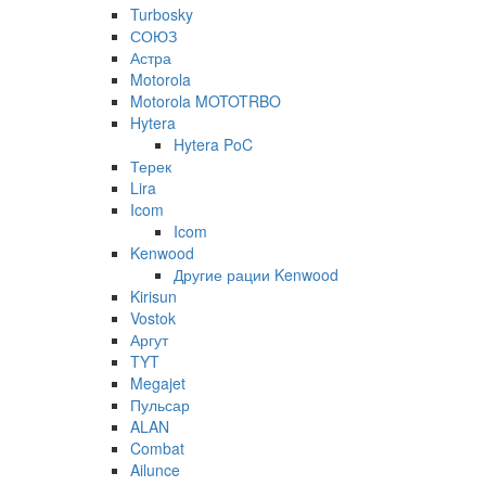
Turbosky
СОЮЗ
Астра
Motorola
Motorola MOTOTRBO
Hytera
Hytera PoC
Терек
Lira
Icom
Icom
Kenwood
Другие рации Kenwood
Kirisun
Vostok
Аргут
TYT
Megajet
Пульсар
ALAN
Combat
Ailunce