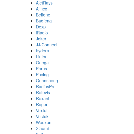
AjetRays
Alinco
Belfone
Baofeng
Dexp
iRadio
Joker
JJ-Connect
Kydera
Linton
Onega
Parus
Puxing
Quansheng
RadiusPro
Retevis
Rexant
Roger
Voxtel
Vostok
Wouxun
Xiaomi