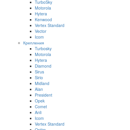
TurboSky
Motorola
Hytera
Kenwood
Vertex Standard
Vector
Icom
Крепления
Turbosky
Motorola
Hytera
Diamond
Sirus
Sirio
Midland
Alan
President
Opek
Comet
Anli
Icom
Vertex Standard
Optim