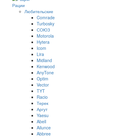
Рации
Любительские
Comrade
Turbosky
СОЮЗ
Motorola
Hytera
Icom
Lira
Midland
Kenwood
AnyTone
Optim
Vector
TYT
Racio
Терек
Аргут
Yaesu
Abell
Ailunce
Abbree