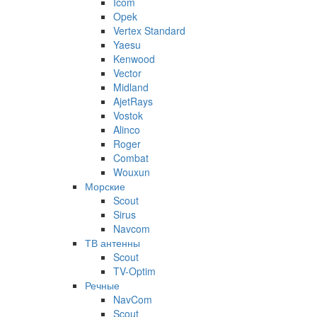
Icom
Opek
Vertex Standard
Yaesu
Kenwood
Vector
Midland
AjetRays
Vostok
Alinco
Roger
Combat
Wouxun
Морские
Scout
Sirus
Navcom
ТВ антенны
Scout
TV-Optim
Речные
NavCom
Scout