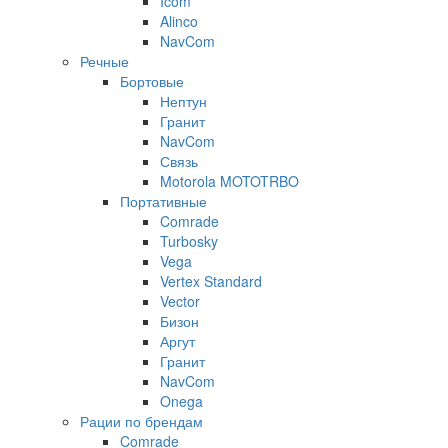
Icom
Alinco
NavCom
Речные
Бортовые
Нептун
Гранит
NavCom
Связь
Motorola MOTOTRBO
Портативные
Comrade
Turbosky
Vega
Vertex Standard
Vector
Бизон
Аргут
Гранит
NavCom
Onega
Рации по брендам
Comrade