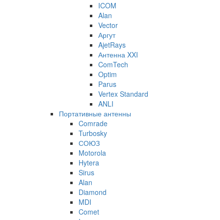
ICOM
Alan
Vector
Аргут
AjetRays
Антенна XXI
ComTech
Optim
Parus
Vertex Standard
ANLI
Портативные антенны
Comrade
Turbosky
СОЮЗ
Motorola
Hytera
Sirus
Alan
Diamond
MDI
Comet