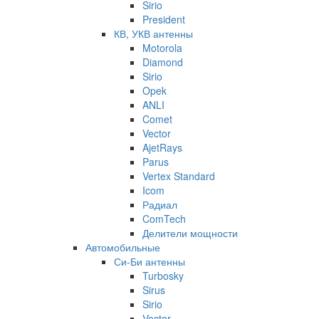
Sirio
President
КВ, УКВ антенны
Motorola
Diamond
Sirio
Opek
ANLI
Comet
Vector
AjetRays
Parus
Vertex Standard
Icom
Радиал
ComTech
Делители мощности
Автомобильные
Си-Би антенны
Turbosky
Sirus
Sirio
Vector