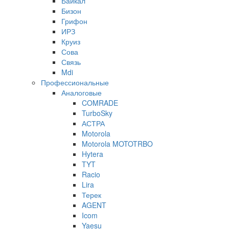
Байкал
Бизон
Грифон
ИРЗ
Круиз
Сова
Связь
Mdi
Профессиональные
Аналоговые
COMRADE
TurboSky
АСТРА
Motorola
Motorola MOTOTRBO
Hytera
TYT
Racio
Lira
Терек
AGENT
Icom
Yaesu