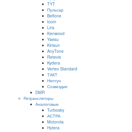
TYT
Пульсар
Belfone
Icom
Lira
Kenwood
Yaesu
Kirisun
AnyTone
Retevis
Kydera
Vertex Standard
ТАКТ
Нептун
Созвездие
DMR
Ретрансляторы
Аналоговые
Turbosky
АСТРА
Motorola
Hytera