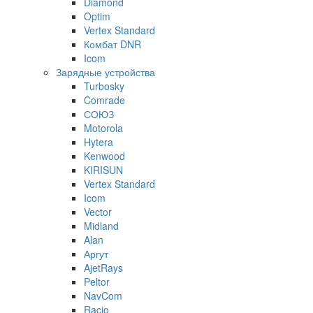
Diamond
Optim
Vertex Standard
Комбат DNR
Icom
Зарядные устройства
Turbosky
Comrade
СОЮЗ
Motorola
Hytera
Kenwood
KIRISUN
Vertex Standard
Icom
Vector
Midland
Alan
Аргут
AjetRays
Peltor
NavCom
Racio