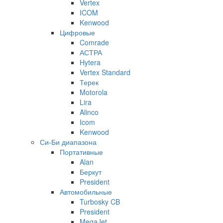
Vertex
ICOM
Kenwood
Цифровые
Comrade
АСТРА
Hytera
Vertex Standard
Терек
Motorola
Lira
Alinco
Icom
Kenwood
Си-Би диапазона
Портативные
Alan
Беркут
President
Автомобильные
Turbosky CB
President
MegaJet