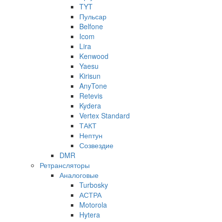
TYT
Пульсар
Belfone
Icom
Lira
Kenwood
Yaesu
Kirisun
AnyTone
Retevis
Kydera
Vertex Standard
ТАКТ
Нептун
Созвездие
DMR
Ретрансляторы
Аналоговые
Turbosky
АСТРА
Motorola
Hytera