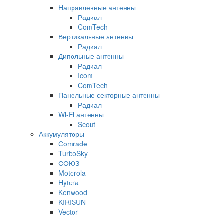
Направленные антенны
Радиал
ComTech
Вертикальные антенны
Радиал
Дипольные антенны
Радиал
Icom
ComTech
Панельные секторные антенны
Радиал
Wi-Fi антенны
Scout
Аккумуляторы
Comrade
TurboSky
СОЮЗ
Motorola
Hytera
Kenwood
KIRISUN
Vector