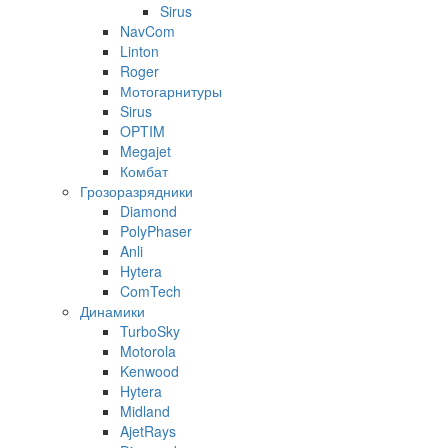
Sirus
NavCom
Linton
Roger
Мотогарнитуры
Sirus
OPTIM
Megajet
Комбат
Грозоразрядники
Diamond
PolyPhaser
Anli
Hytera
ComTech
Динамики
TurboSky
Motorola
Kenwood
Hytera
Midland
AjetRays