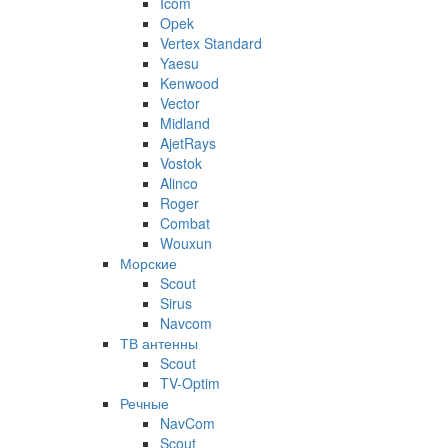
Icom
Opek
Vertex Standard
Yaesu
Kenwood
Vector
Midland
AjetRays
Vostok
Alinco
Roger
Combat
Wouxun
Морские
Scout
Sirus
Navcom
ТВ антенны
Scout
TV-Optim
Речные
NavCom
Scout