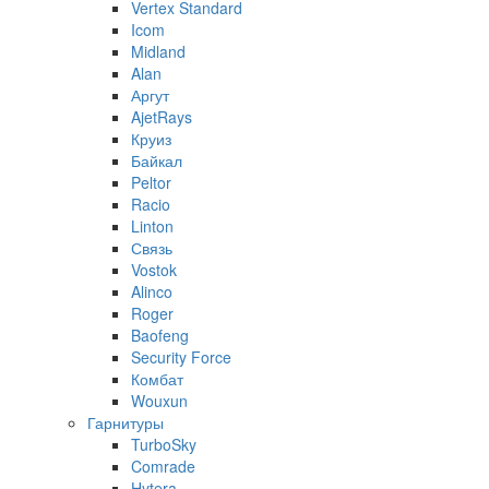
Vertex Standard
Icom
Midland
Alan
Аргут
AjetRays
Круиз
Байкал
Peltor
Racio
Linton
Связь
Vostok
Alinco
Roger
Baofeng
Security Force
Комбат
Wouxun
Гарнитуры
TurboSky
Comrade
Hytera