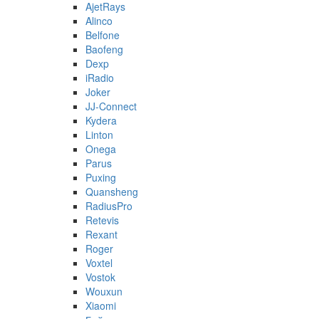
AjetRays
Alinco
Belfone
Baofeng
Dexp
iRadio
Joker
JJ-Connect
Kydera
Linton
Onega
Parus
Puxing
Quansheng
RadiusPro
Retevis
Rexant
Roger
Voxtel
Vostok
Wouxun
Xiaomi