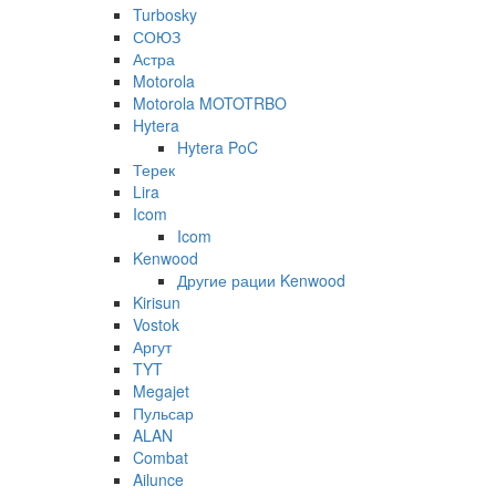
Turbosky
СОЮЗ
Астра
Motorola
Motorola MOTOTRBO
Hytera
Hytera PoC
Терек
Lira
Icom
Icom
Kenwood
Другие рации Kenwood
Kirisun
Vostok
Аргут
TYT
Megajet
Пульсар
ALAN
Combat
Ailunce