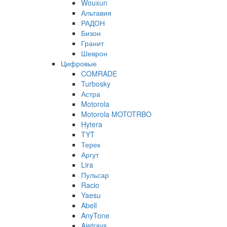
Wouxun
Альтавия
РАДОН
Бизон
Гранит
Шеврон
Цифровые
COMRADE
Turbosky
Астра
Motorola
Motorola MOTOTRBO
Hytera
TYT
Терек
Аргут
Lira
Пульсар
Racio
Yaesu
Abell
AnyTone
Ajetrays