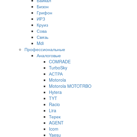
Байкал
Бизон
Грифон
ИРЗ
Круиз
Сова
Связь
Mdi
Профессиональные
Аналоговые
COMRADE
TurboSky
АСТРА
Motorola
Motorola MOTOTRBO
Hytera
TYT
Racio
Lira
Терек
AGENT
Icom
Yaesu