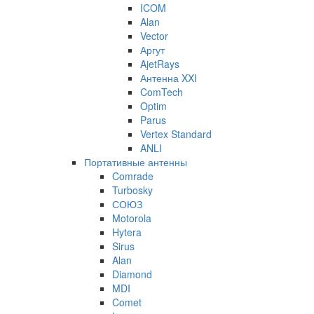
ICOM
Alan
Vector
Аргут
AjetRays
Антенна XXI
ComTech
Optim
Parus
Vertex Standard
ANLI
Портативные антенны
Comrade
Turbosky
СОЮЗ
Motorola
Hytera
Sirus
Alan
Diamond
MDI
Comet