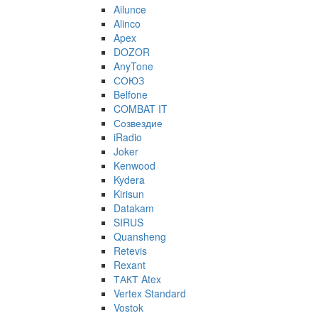
Ailunce
Alinco
Apex
DOZOR
AnyTone
СОЮЗ
Belfone
COMBAT IT
Созвездие
iRadio
Joker
Kenwood
Kydera
Kirisun
Datakam
SIRUS
Quansheng
Retevis
Rexant
ТАКТ Atex
Vertex Standard
Vostok