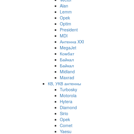
Alan
Lemm
Opek
Optim
President
MDI
Антенна XXI
MegaJet
Комбат
Байкал
Байкал
Midland
Maxrad
КВ, УКВ антенны
Turbosky
Motorola
Hytera
Diamond
Sirio
Opek
Comet
Yaesu