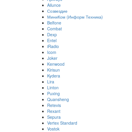
Ailunce
Созвездие
МиниКом (Информ Техника)
Belfone
Combat
Dexp
Entel
iRadio
Icom
Joker
Kenwood
Kirisun
Kydera
Lira
Linton
Puxing
Quansheng
Retevis
Rexant
Sepura
Vertex Standard
Vostok