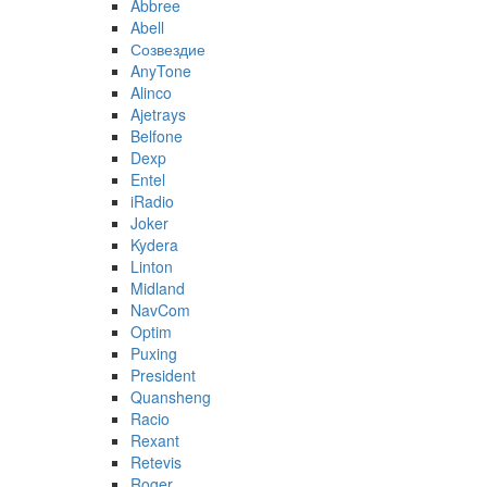
Abbree
Abell
Созвездие
AnyTone
Alinco
Ajetrays
Belfone
Dexp
Entel
iRadio
Joker
Kydera
Linton
Midland
NavCom
Optim
Puxing
President
Quansheng
Racio
Rexant
Retevis
Roger