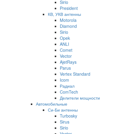
Sirio
President
КВ, УКВ антенны
Motorola
Diamond
Sirio
Opek
ANLI
Comet
Vector
AjetRays
Parus
Vertex Standard
Icom
Радиал
ComTech
Делители мощности
Автомобильные
Си-Би антенны
Turbosky
Sirus
Sirio
Vector