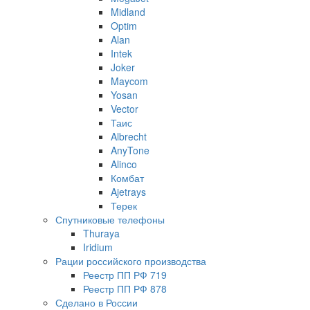
Midland
Optim
Alan
Intek
Joker
Maycom
Yosan
Vector
Таис
Albrecht
AnyTone
Alinco
Комбат
Ajetrays
Терек
Спутниковые телефоны
Thuraya
Iridium
Рации российского производства
Реестр ПП РФ 719
Реестр ПП РФ 878
Сделано в России