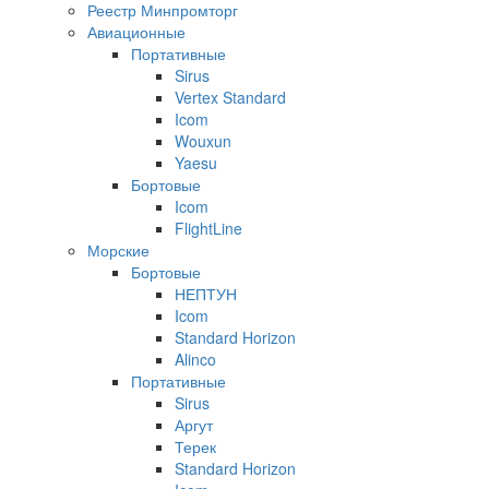
Реестр Минпромторг
Авиационные
Портативные
Sirus
Vertex Standard
Icom
Wouxun
Yaesu
Бортовые
Icom
FlightLine
Морские
Бортовые
НЕПТУН
Icom
Standard Horizon
Alinco
Портативные
Sirus
Аргут
Терек
Standard Horizon