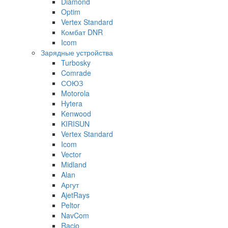
Diamond
Optim
Vertex Standard
Комбат DNR
Icom
Зарядные устройства
Turbosky
Comrade
СОЮЗ
Motorola
Hytera
Kenwood
KIRISUN
Vertex Standard
Icom
Vector
Midland
Alan
Аргут
AjetRays
Peltor
NavCom
Racio