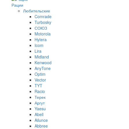
Рации
Любительские
Comrade
Turbosky
СОЮЗ
Motorola
Hytera
Icom
Lira
Midland
Kenwood
AnyTone
Optim
Vector
TYT
Racio
Терек
Аргут
Yaesu
Abell
Ailunce
Abbree