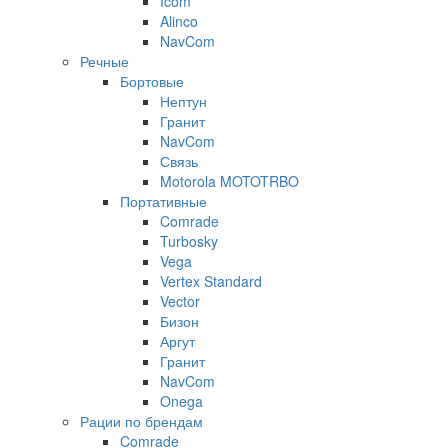
Icom
Alinco
NavCom
Речные
Бортовые
Нептун
Гранит
NavCom
Связь
Motorola MOTOTRBO
Портативные
Comrade
Turbosky
Vega
Vertex Standard
Vector
Бизон
Аргут
Гранит
NavCom
Onega
Рации по брендам
Comrade