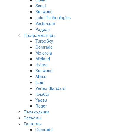
Scout
Kenwood
Laird Technologies
Vectorcom
Радиал
Программаторы
TurboSky
Comrade
Motorola
Midland
Hytera
Kenwood
Alinco
Icom
Vertex Standard
Комбат
Yaesu
Roger
Переходники
Разъёмы
Тангенты
Comrade