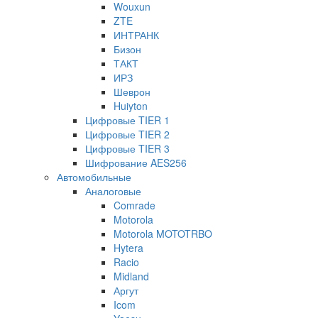
Wouxun
ZTE
ИНТРАНК
Бизон
ТАКТ
ИРЗ
Шеврон
Huiyton
Цифровые TIER 1
Цифровые TIER 2
Цифровые TIER 3
Шифрование AES256
Автомобильные
Аналоговые
Comrade
Motorola
Motorola MOTOTRBO
Hytera
Racio
Midland
Аргут
Icom