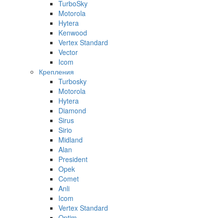
TurboSky
Motorola
Hytera
Kenwood
Vertex Standard
Vector
Icom
Крепления
Turbosky
Motorola
Hytera
Diamond
Sirus
Sirio
Midland
Alan
President
Opek
Comet
Anli
Icom
Vertex Standard
Optim