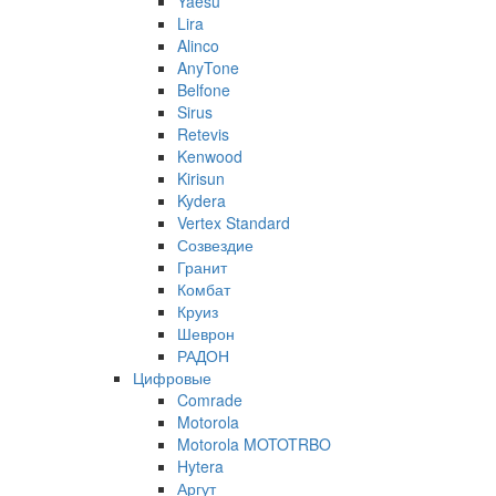
Yaesu
Lira
Alinco
AnyTone
Belfone
Sirus
Retevis
Kenwood
Kirisun
Kydera
Vertex Standard
Созвездие
Гранит
Комбат
Круиз
Шеврон
РАДОН
Цифровые
Comrade
Motorola
Motorola MOTOTRBO
Hytera
Аргут