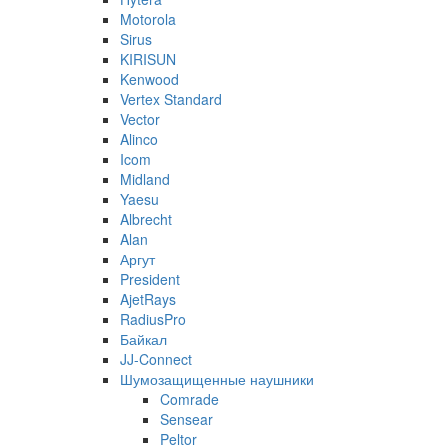
Motorola
Sirus
KIRISUN
Kenwood
Vertex Standard
Vector
Alinco
Icom
Midland
Yaesu
Albrecht
Alan
Аргут
President
AjetRays
RadiusPro
Байкал
JJ-Connect
Шумозащищенные наушники
Comrade
Sensear
Peltor