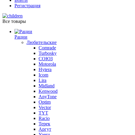
Войти
Регистрация
Все товары
Рации
Любительские
Comrade
Turbosky
СОЮЗ
Motorola
Hytera
Icom
Lira
Midland
Kenwood
AnyTone
Optim
Vector
TYT
Racio
Терек
Аргут
Yaesu