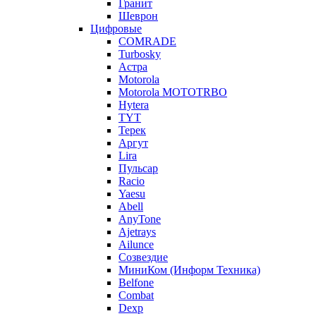
Гранит
Шеврон
Цифровые
COMRADE
Turbosky
Астра
Motorola
Motorola MOTOTRBO
Hytera
TYT
Терек
Аргут
Lira
Пульсар
Racio
Yaesu
Abell
AnyTone
Ajetrays
Ailunce
Созвездие
МиниКом (Информ Техника)
Belfone
Combat
Dexp