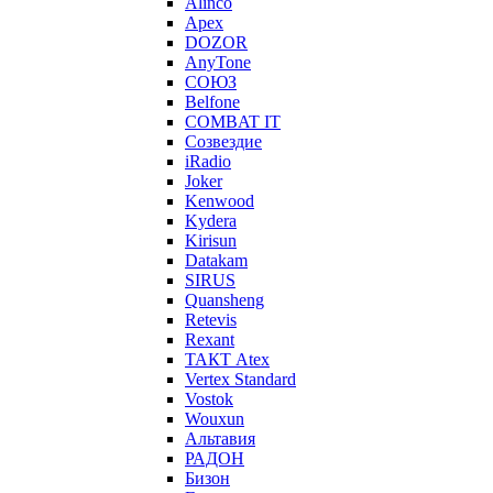
Alinco
Apex
DOZOR
AnyTone
СОЮЗ
Belfone
COMBAT IT
Созвездие
iRadio
Joker
Kenwood
Kydera
Kirisun
Datakam
SIRUS
Quansheng
Retevis
Rexant
ТАКТ Atex
Vertex Standard
Vostok
Wouxun
Альтавия
РАДОН
Бизон