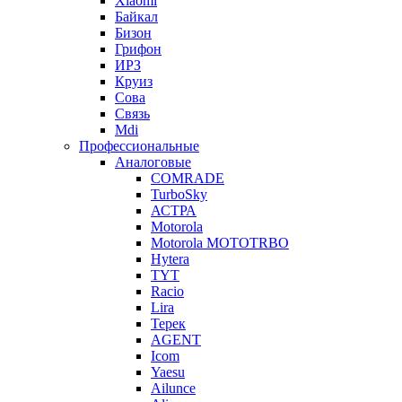
Xiaomi
Байкал
Бизон
Грифон
ИРЗ
Круиз
Сова
Связь
Mdi
Профессиональные
Аналоговые
COMRADE
TurboSky
АСТРА
Motorola
Motorola MOTOTRBO
Hytera
TYT
Racio
Lira
Терек
AGENT
Icom
Yaesu
Ailunce