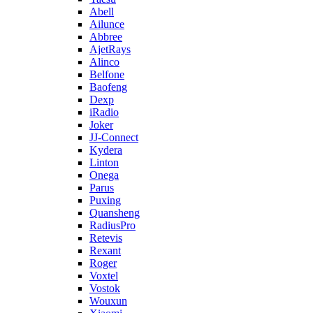
Abell
Ailunce
Abbree
AjetRays
Alinco
Belfone
Baofeng
Dexp
iRadio
Joker
JJ-Connect
Kydera
Linton
Onega
Parus
Puxing
Quansheng
RadiusPro
Retevis
Rexant
Roger
Voxtel
Vostok
Wouxun