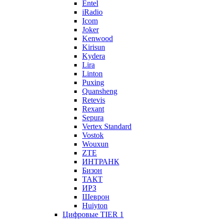
Entel
iRadio
Icom
Joker
Kenwood
Kirisun
Kydera
Lira
Linton
Puxing
Quansheng
Retevis
Rexant
Sepura
Vertex Standard
Vostok
Wouxun
ZTE
ИНТРАНК
Бизон
ТАКТ
ИРЗ
Шеврон
Huiyton
Цифровые TIER 1