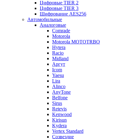
Цифровые TIER 2
Цифровые TIER 3
Шифрование AES256
Автомобильные
Аналоговые
Comrade
Motorola
Motorola MOTOTRBO
Hytera
Racio
Midland
Аргут
Icom
Yaesu
Lira
Alinco
AnyTone
Belfone
Sirus
Retevis
Kenwood
Kirisun
Kydera
Vertex Standard
Созвездие