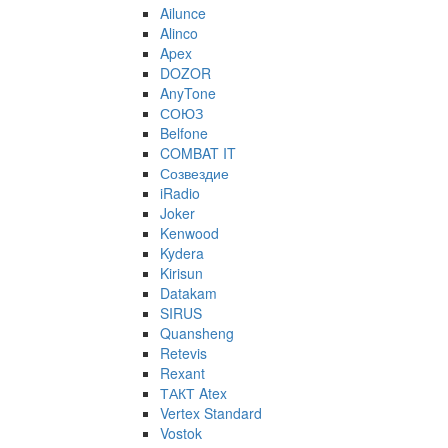
Ailunce
Alinco
Apex
DOZOR
AnyTone
СОЮЗ
Belfone
COMBAT IT
Созвездие
iRadio
Joker
Kenwood
Kydera
Kirisun
Datakam
SIRUS
Quansheng
Retevis
Rexant
ТАКТ Atex
Vertex Standard
Vostok