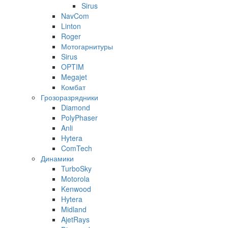
Sirus
NavCom
Linton
Roger
Мотогарнитуры
Sirus
OPTIM
Megajet
Комбат
Грозоразрядники
Diamond
PolyPhaser
Anli
Hytera
ComTech
Динамики
TurboSky
Motorola
Kenwood
Hytera
Midland
AjetRays