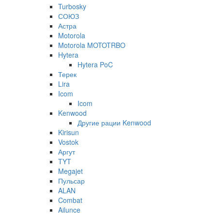
Turbosky
СОЮЗ
Астра
Motorola
Motorola MOTOTRBO
Hytera
Hytera PoC
Терек
Lira
Icom
Icom
Kenwood
Другие рации Kenwood
Kirisun
Vostok
Аргут
TYT
Megajet
Пульсар
ALAN
Combat
Ailunce