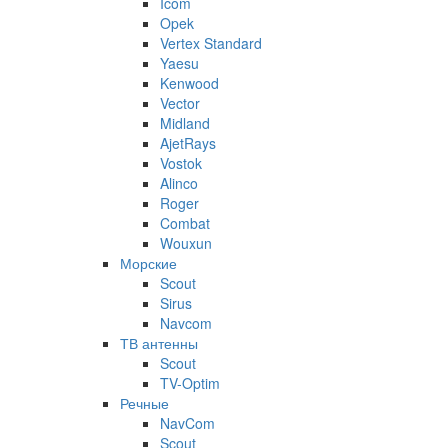
Icom
Opek
Vertex Standard
Yaesu
Kenwood
Vector
Midland
AjetRays
Vostok
Alinco
Roger
Combat
Wouxun
Морские
Scout
Sirus
Navcom
ТВ антенны
Scout
TV-Optim
Речные
NavCom
Scout