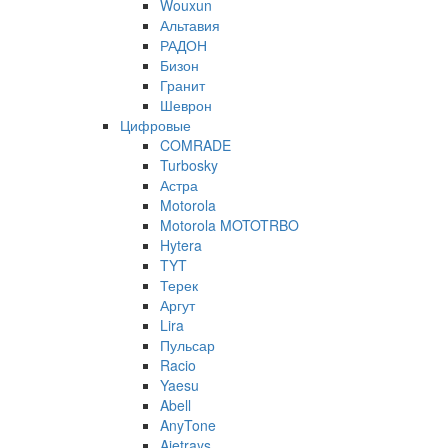
Wouxun
Альтавия
РАДОН
Бизон
Гранит
Шеврон
Цифровые
COMRADE
Turbosky
Астра
Motorola
Motorola MOTOTRBO
Hytera
TYT
Терек
Аргут
Lira
Пульсар
Racio
Yaesu
Abell
AnyTone
Ajetrays