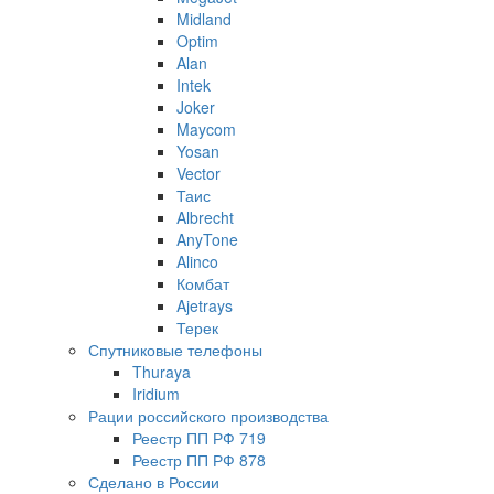
Midland
Optim
Alan
Intek
Joker
Maycom
Yosan
Vector
Таис
Albrecht
AnyTone
Alinco
Комбат
Ajetrays
Терек
Спутниковые телефоны
Thuraya
Iridium
Рации российского производства
Реестр ПП РФ 719
Реестр ПП РФ 878
Сделано в России