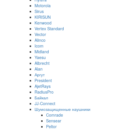
Motorola
Sirus
KIRISUN
Kenwood
Vertex Standard
Vector
Alinco
Icom
Midland
Yaesu
Albrecht
Alan
Аргут
President
AjetRays
RadiusPro
Байкал
JJ-Connect
Шумозащищенные наушники
Comrade
Sensear
Peltor