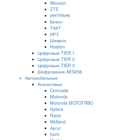
Wouxun
ZTE
ИНТРАНК
Бизон
ТАКТ
ИРЗ
Шеврон
Huiyton
Цифровые TIER 1
Цифровые TIER 2
Цифровые TIER 3
Шифрование AES256
Автомобильные
Аналоговые
Comrade
Motorola
Motorola MOTOTRBO
Hytera
Racio
Midland
Аргут
Icom