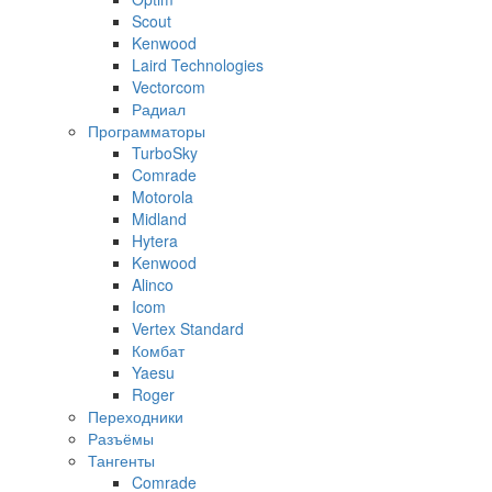
Scout
Kenwood
Laird Technologies
Vectorcom
Радиал
Программаторы
TurboSky
Comrade
Motorola
Midland
Hytera
Kenwood
Alinco
Icom
Vertex Standard
Комбат
Yaesu
Roger
Переходники
Разъёмы
Тангенты
Comrade