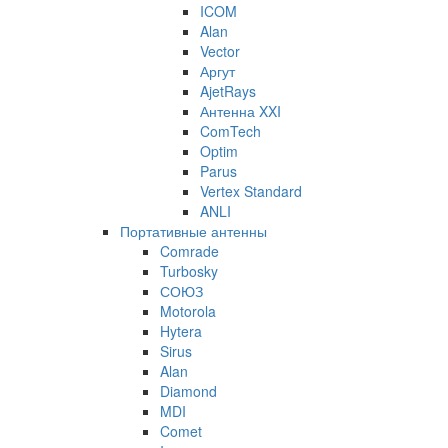
ICOM
Alan
Vector
Аргут
AjetRays
Антенна XXI
ComTech
Optim
Parus
Vertex Standard
ANLI
Портативные антенны
Comrade
Turbosky
СОЮЗ
Motorola
Hytera
Sirus
Alan
Diamond
MDI
Comet