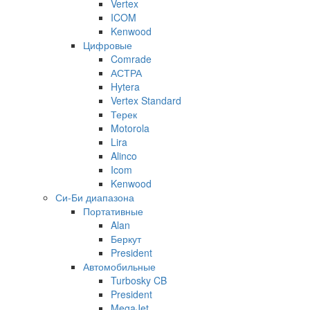
Vertex
ICOM
Kenwood
Цифровые
Comrade
АСТРА
Hytera
Vertex Standard
Терек
Motorola
Lira
Alinco
Icom
Kenwood
Си-Би диапазона
Портативные
Alan
Беркут
President
Автомобильные
Turbosky CB
President
MegaJet