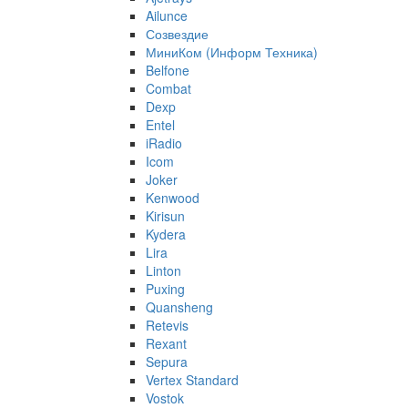
Ailunce
Созвездие
МиниКом (Информ Техника)
Belfone
Combat
Dexp
Entel
iRadio
Icom
Joker
Kenwood
Kirisun
Kydera
Lira
Linton
Puxing
Quansheng
Retevis
Rexant
Sepura
Vertex Standard
Vostok