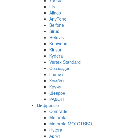
Yaesu
Lira
Alinco
AnyTone
Belfone
Sirus
Retevis
Kenwood
Kirisun
Kydera
Vertex Standard
Созвездие
Гранит
Комбат
Круиз
Шеврон
РАДОН
Цифровые
Comrade
Motorola
Motorola MOTOTRBO
Hytera
Аргут