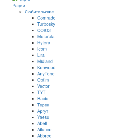
Рации
Любительские
Comrade
Turbosky
СОЮЗ
Motorola
Hytera
Icom
Lira
Midland
Kenwood
AnyTone
Optim
Vector
TYT
Racio
Терек
Аргут
Yaesu
Abell
Ailunce
Abbree