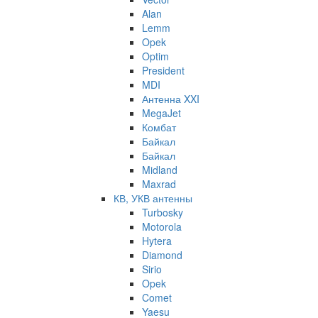
Alan
Lemm
Opek
Optim
President
MDI
Антенна XXI
MegaJet
Комбат
Байкал
Байкал
Midland
Maxrad
КВ, УКВ антенны
Turbosky
Motorola
Hytera
Diamond
Sirio
Opek
Comet
Yaesu