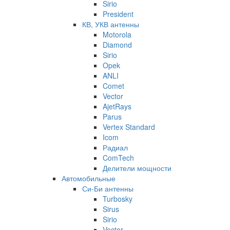
Sirio
President
КВ, УКВ антенны
Motorola
Diamond
Sirio
Opek
ANLI
Comet
Vector
AjetRays
Parus
Vertex Standard
Icom
Радиал
ComTech
Делители мощности
Автомобильные
Си-Би антенны
Turbosky
Sirus
Sirio
Vector