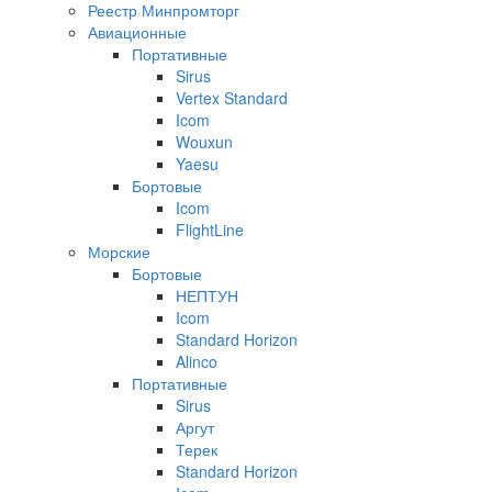
Реестр Минпромторг
Авиационные
Портативные
Sirus
Vertex Standard
Icom
Wouxun
Yaesu
Бортовые
Icom
FlightLine
Морские
Бортовые
НЕПТУН
Icom
Standard Horizon
Alinco
Портативные
Sirus
Аргут
Терек
Standard Horizon