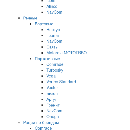
Icom
Alinco
NavCom
Речные
Бортовые
Нептун
Гранит
NavCom
Связь
Motorola MOTOTRBO
Портативные
Comrade
Turbosky
Vega
Vertex Standard
Vector
Бизон
Аргут
Гранит
NavCom
Onega
Рации по брендам
Comrade