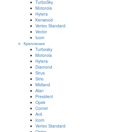
TurboSky
Motorola
Hytera
Kenwood
Vertex Standard
Vector
Icom
Крепления
Turbosky
Motorola
Hytera
Diamond
Sirus
Sirio
Midland
Alan
President
Opek
Comet
Anli
Icom
Vertex Standard
Optim