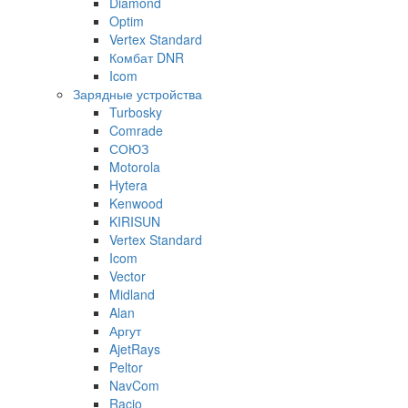
Diamond
Optim
Vertex Standard
Комбат DNR
Icom
Зарядные устройства
Turbosky
Comrade
СОЮЗ
Motorola
Hytera
Kenwood
KIRISUN
Vertex Standard
Icom
Vector
Midland
Alan
Аргут
AjetRays
Peltor
NavCom
Racio