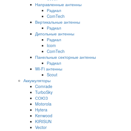
Направленные антенны
Радиал
ComTech
Вертикальные антенны
Радиал
Дипольные антенны
Радиал
Icom
ComTech
Панельные секторные антенны
Радиал
Wi-Fi антенны
Scout
Аккумуляторы
Comrade
TurboSky
СОЮЗ
Motorola
Hytera
Kenwood
KIRISUN
Vector