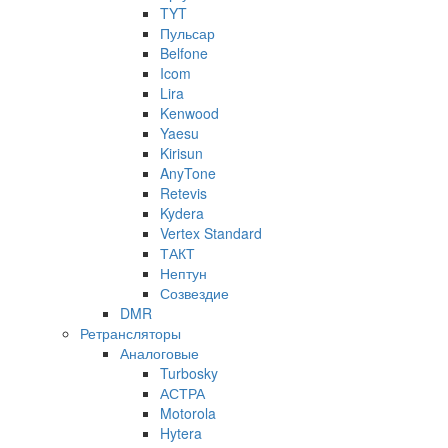
TYT
Пульсар
Belfone
Icom
Lira
Kenwood
Yaesu
Kirisun
AnyTone
Retevis
Kydera
Vertex Standard
ТАКТ
Нептун
Созвездие
DMR
Ретрансляторы
Аналоговые
Turbosky
АСТРА
Motorola
Hytera