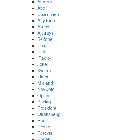
Abbree
Abell
Созвездие
AnyTone
Alinco
Ajetrays
Belfone
Dexp
Entel
iRadio
Joker
Kydera
Linton
Midland
NavCom
Optim
Puxing
President
Quansheng
Racio
Rexant
Retevis
Roger