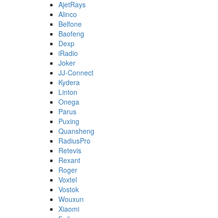
AjetRays
Alinco
Belfone
Baofeng
Dexp
iRadio
Joker
JJ-Connect
Kydera
Linton
Onega
Parus
Puxing
Quansheng
RadiusPro
Retevis
Rexant
Roger
Voxtel
Vostok
Wouxun
Xiaomi