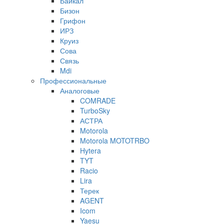
Байкал
Бизон
Грифон
ИРЗ
Круиз
Сова
Связь
Mdi
Профессиональные
Аналоговые
COMRADE
TurboSky
АСТРА
Motorola
Motorola MOTOTRBO
Hytera
TYT
Racio
Lira
Терек
AGENT
Icom
Yaesu