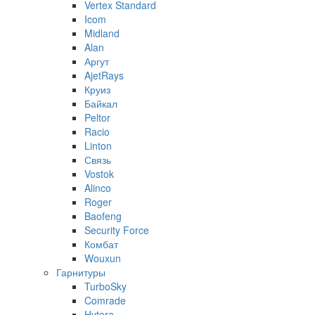
Vertex Standard
Icom
Midland
Alan
Аргут
AjetRays
Круиз
Байкал
Peltor
Racio
Linton
Связь
Vostok
Alinco
Roger
Baofeng
Security Force
Комбат
Wouxun
Гарнитуры
TurboSky
Comrade
Hytera