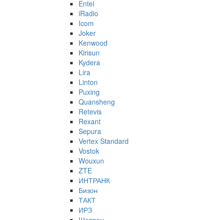
Entel
iRadio
Icom
Joker
Kenwood
Kirisun
Kydera
Lira
Linton
Puxing
Quansheng
Retevis
Rexant
Sepura
Vertex Standard
Vostok
Wouxun
ZTE
ИНТРАНК
Бизон
ТАКТ
ИРЗ
Шеврон