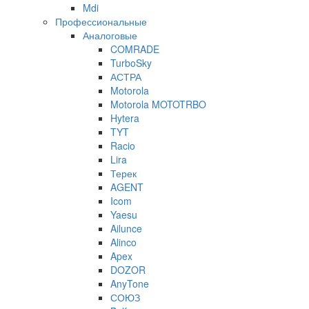
Mdi
Профессиональные
Аналоговые
COMRADE
TurboSky
АСТРА
Motorola
Motorola MOTOTRBO
Hytera
TYT
Racio
Lira
Терек
AGENT
Icom
Yaesu
Ailunce
Alinco
Apex
DOZOR
AnyTone
СОЮЗ