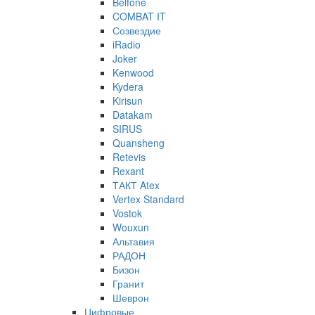
Belfone
COMBAT IT
Созвездие
iRadio
Joker
Kenwood
Kydera
Kirisun
Datakam
SIRUS
Quansheng
Retevis
Rexant
ТАКТ Atex
Vertex Standard
Vostok
Wouxun
Альтавия
РАДОН
Бизон
Гранит
Шеврон
Цифровые