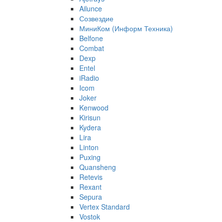
Ailunce
Созвездие
МиниКом (Информ Техника)
Belfone
Combat
Dexp
Entel
iRadio
Icom
Joker
Kenwood
Kirisun
Kydera
Lira
Linton
Puxing
Quansheng
Retevis
Rexant
Sepura
Vertex Standard
Vostok