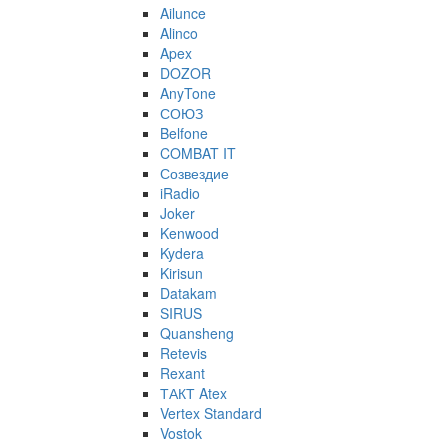
Ailunce
Alinco
Apex
DOZOR
AnyTone
СОЮЗ
Belfone
COMBAT IT
Созвездие
iRadio
Joker
Kenwood
Kydera
Kirisun
Datakam
SIRUS
Quansheng
Retevis
Rexant
ТАКТ Atex
Vertex Standard
Vostok