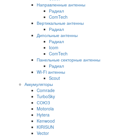
Направленные антенны
Радиал
ComTech
Вертикальные антенны
Радиал
Дипольные антенны
Радиал
Icom
ComTech
Панельные секторные антенны
Радиал
Wi-Fi антенны
Scout
Аккумуляторы
Comrade
TurboSky
СОЮЗ
Motorola
Hytera
Kenwood
KIRISUN
Vector