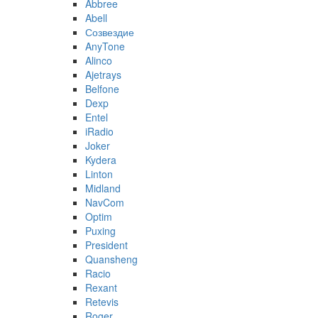
Abbree
Abell
Созвездие
AnyTone
Alinco
Ajetrays
Belfone
Dexp
Entel
iRadio
Joker
Kydera
Linton
Midland
NavCom
Optim
Puxing
President
Quansheng
Racio
Rexant
Retevis
Roger