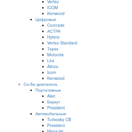
Vertex
ICOM
Kenwood
Цифровые
Comrade
АСТРА
Hytera
Vertex Standard
Терек
Motorola
Lira
Alinco
Icom
Kenwood
Си-Би диапазона
Портативные
Alan
Беркут
President
Автомобильные
Turbosky CB
President
MegaJet