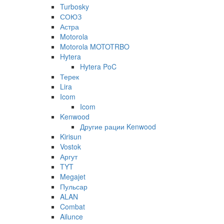
Turbosky
СОЮЗ
Астра
Motorola
Motorola MOTOTRBO
Hytera
Hytera PoC
Терек
Lira
Icom
Icom
Kenwood
Другие рации Kenwood
Kirisun
Vostok
Аргут
TYT
Megajet
Пульсар
ALAN
Combat
Ailunce