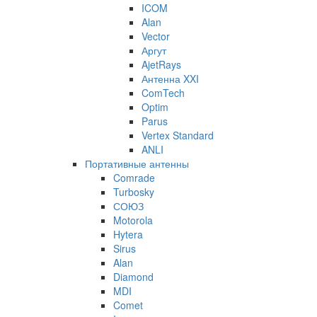
ICOM
Alan
Vector
Аргут
AjetRays
Антенна XXI
ComTech
Optim
Parus
Vertex Standard
ANLI
Портативные антенны
Comrade
Turbosky
СОЮЗ
Motorola
Hytera
Sirus
Alan
Diamond
MDI
Comet