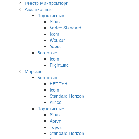
Реестр Минпромторг
Авиационные
Портативные
Sirus
Vertex Standard
Icom
Wouxun
Yaesu
Бортовые
Icom
FlightLine
Морские
Бортовые
НЕПТУН
Icom
Standard Horizon
Alinco
Портативные
Sirus
Аргут
Терек
Standard Horizon