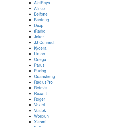
AjetRays
Alinco
Belfone
Baofeng
Dexp
iRadio
Joker
JJ-Connect
Kydera
Linton
Onega
Parus
Puxing
Quansheng
RadiusPro
Retevis
Rexant
Roger
Voxtel
Vostok
Wouxun
Xiaomi