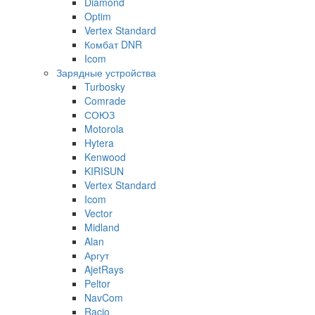
Diamond
Optim
Vertex Standard
Комбат DNR
Icom
Зарядные устройства
Turbosky
Comrade
СОЮЗ
Motorola
Hytera
Kenwood
KIRISUN
Vertex Standard
Icom
Vector
Midland
Alan
Аргут
AjetRays
Peltor
NavCom
Racio