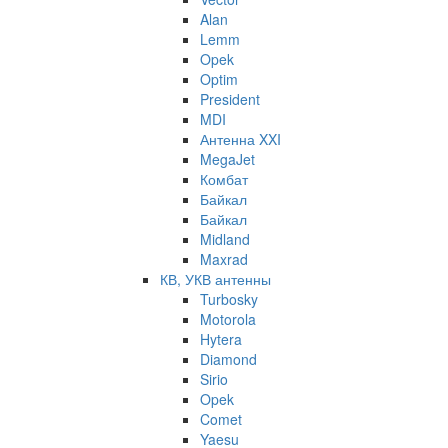
Alan
Lemm
Opek
Optim
President
MDI
Антенна XXI
MegaJet
Комбат
Байкал
Байкал
Midland
Maxrad
КВ, УКВ антенны
Turbosky
Motorola
Hytera
Diamond
Sirio
Opek
Comet
Yaesu