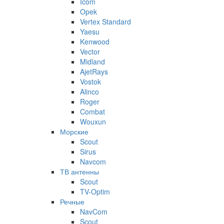
Icom
Opek
Vertex Standard
Yaesu
Kenwood
Vector
Midland
AjetRays
Vostok
Alinco
Roger
Combat
Wouxun
Морские
Scout
Sirus
Navcom
ТВ антенны
Scout
TV-Optim
Речные
NavCom
Scout