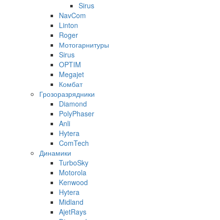
Sirus
NavCom
Linton
Roger
Мотогарнитуры
Sirus
OPTIM
Megajet
Комбат
Грозоразрядники
Diamond
PolyPhaser
Anli
Hytera
ComTech
Динамики
TurboSky
Motorola
Kenwood
Hytera
Midland
AjetRays