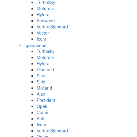
TurboSky
Motorola
Hytera
Kenwood
Vertex Standard
Vector
Icom
Крепления
Turbosky
Motorola
Hytera
Diamond
Sirus
Sirio
Midland
Alan
President
Opek
Comet
Anli
Icom
Vertex Standard
Optim