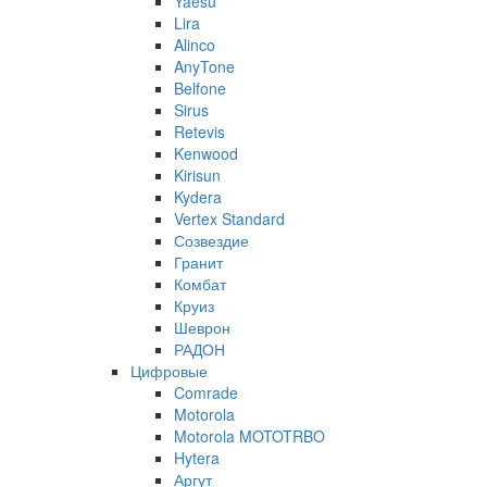
Yaesu
Lira
Alinco
AnyTone
Belfone
Sirus
Retevis
Kenwood
Kirisun
Kydera
Vertex Standard
Созвездие
Гранит
Комбат
Круиз
Шеврон
РАДОН
Цифровые
Comrade
Motorola
Motorola MOTOTRBO
Hytera
Аргут