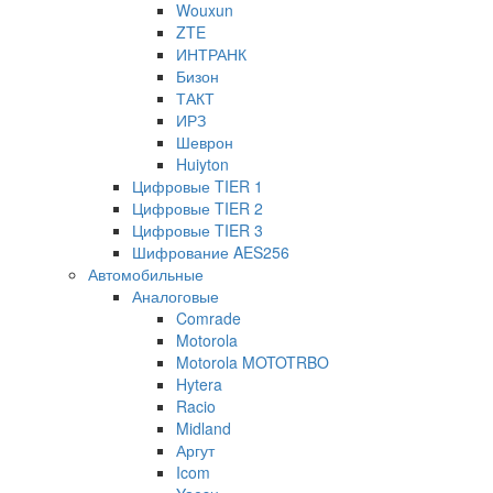
Wouxun
ZTE
ИНТРАНК
Бизон
ТАКТ
ИРЗ
Шеврон
Huiyton
Цифровые TIER 1
Цифровые TIER 2
Цифровые TIER 3
Шифрование AES256
Автомобильные
Аналоговые
Comrade
Motorola
Motorola MOTOTRBO
Hytera
Racio
Midland
Аргут
Icom