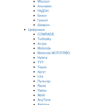
Wouxun
Альтавия
РАДОН
Бизон
Гранит
Шеврон
Цифровые
COMRADE
Turbosky
Астра
Motorola
Motorola MOTOTRBO
Hytera
TYT
Терек
Аргут
Lira
Пульсар
Racio
Yaesu
Abell
AnyTone
Ajetrays