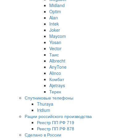
Midland
Optim
Alan
Intek
Joker
Maycom
Yosan
Vector
Таис
Albrecht
AnyTone
Alinco
Комбат
Ajetrays
Терек
Спутниковые телефоны
Thuraya
Iridium
Рации российского производства
Реестр ПП РФ 719
Реестр ПП РФ 878
Сделано в России