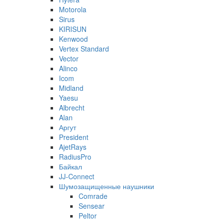
Motorola
Sirus
KIRISUN
Kenwood
Vertex Standard
Vector
Alinco
Icom
Midland
Yaesu
Albrecht
Alan
Аргут
President
AjetRays
RadiusPro
Байкал
JJ-Connect
Шумозащищенные наушники
Comrade
Sensear
Peltor