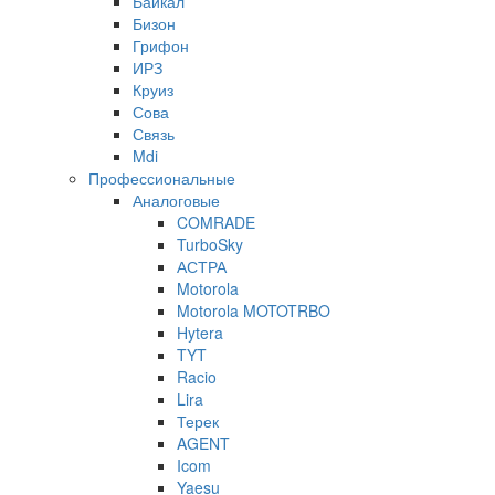
Байкал
Бизон
Грифон
ИРЗ
Круиз
Сова
Связь
Mdi
Профессиональные
Аналоговые
COMRADE
TurboSky
АСТРА
Motorola
Motorola MOTOTRBO
Hytera
TYT
Racio
Lira
Терек
AGENT
Icom
Yaesu