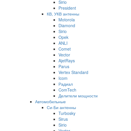
Sirio
President
КВ, УКВ антенны
Motorola
Diamond
Sirio
Opek
ANLI
Comet
Vector
AjetRays
Parus
Vertex Standard
Icom
Радиал
ComTech
Делители мощности
Автомобильные
Си-Би антенны
Turbosky
Sirus
Sirio
Vector