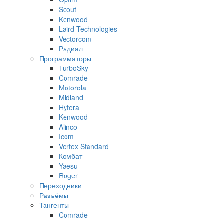
Scout
Kenwood
Laird Technologies
Vectorcom
Радиал
Программаторы
TurboSky
Comrade
Motorola
Midland
Hytera
Kenwood
Alinco
Icom
Vertex Standard
Комбат
Yaesu
Roger
Переходники
Разъёмы
Тангенты
Comrade