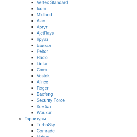
Vertex Standard
Icom
Midland
Alan
Аргут
AjetRays
Круиз
Байкал
Peltor
Racio
Linton
Связь
Vostok
Alinco
Roger
Baofeng
Security Force
Комбат
Wouxun
Гарнитуры
TurboSky
Comrade
Hytera