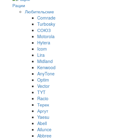
Рации
Любительские
Comrade
Turbosky
СОЮЗ
Motorola
Hytera
Icom
Lira
Midland
Kenwood
AnyTone
Optim
Vector
TYT
Racio
Терек
Аргут
Yaesu
Abell
Ailunce
Abbree