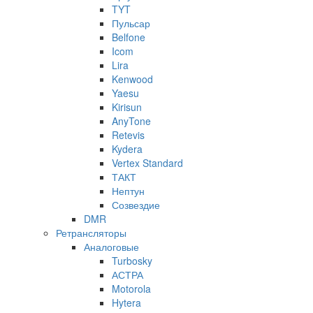
TYT
Пульсар
Belfone
Icom
Lira
Kenwood
Yaesu
Kirisun
AnyTone
Retevis
Kydera
Vertex Standard
ТАКТ
Нептун
Созвездие
DMR
Ретрансляторы
Аналоговые
Turbosky
АСТРА
Motorola
Hytera