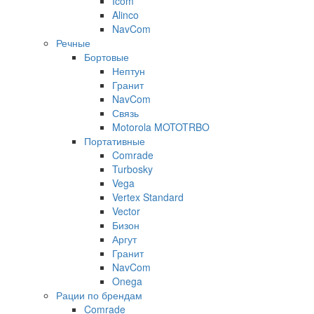
Icom
Alinco
NavCom
Речные
Бортовые
Нептун
Гранит
NavCom
Связь
Motorola MOTOTRBO
Портативные
Comrade
Turbosky
Vega
Vertex Standard
Vector
Бизон
Аргут
Гранит
NavCom
Onega
Рации по брендам
Comrade