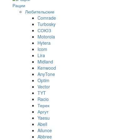
Рации
Любительские
Comrade
Turbosky
СОЮЗ
Motorola
Hytera
Icom
Lira
Midland
Kenwood
AnyTone
Optim
Vector
TYT
Racio
Терек
Аргут
Yaesu
Abell
Ailunce
Abbree