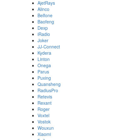
AjetRays
Alinco
Belfone
Baofeng
Dexp
iRadio
Joker
JJ-Connect
Kydera
Linton
Onega
Parus
Puxing
Quansheng
RadiusPro
Retevis
Rexant
Roger
Voxtel
Vostok
Wouxun
Xiaomi