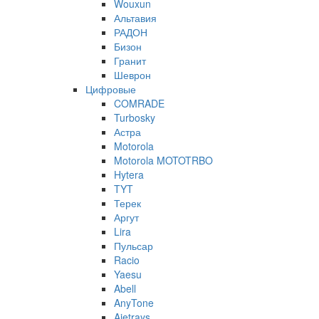
Wouxun
Альтавия
РАДОН
Бизон
Гранит
Шеврон
Цифровые
COMRADE
Turbosky
Астра
Motorola
Motorola MOTOTRBO
Hytera
TYT
Терек
Аргут
Lira
Пульсар
Racio
Yaesu
Abell
AnyTone
Ajetrays