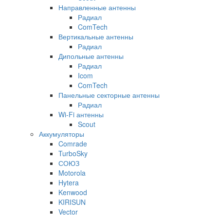
Направленные антенны
Радиал
ComTech
Вертикальные антенны
Радиал
Дипольные антенны
Радиал
Icom
ComTech
Панельные секторные антенны
Радиал
Wi-Fi антенны
Scout
Аккумуляторы
Comrade
TurboSky
СОЮЗ
Motorola
Hytera
Kenwood
KIRISUN
Vector