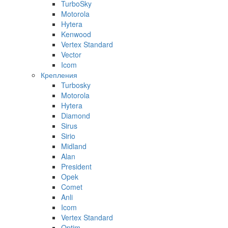
TurboSky
Motorola
Hytera
Kenwood
Vertex Standard
Vector
Icom
Крепления
Turbosky
Motorola
Hytera
Diamond
Sirus
Sirio
Midland
Alan
President
Opek
Comet
Anli
Icom
Vertex Standard
Optim