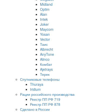
Midland
Optim
Alan
Intek
Joker
Maycom
Yosan
Vector
Таис
Albrecht
AnyTone
Alinco
Комбат
Ajetrays
Терек
Спутниковые телефоны
Thuraya
Iridium
Рации российского производства
Реестр ПП РФ 719
Реестр ПП РФ 878
Сделано в России