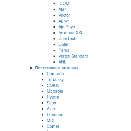
ICOM
Alan
Vector
Аргут
AjetRays
Антенна XXI
ComTech
Optim
Parus
Vertex Standard
ANLI
Портативные антенны
Comrade
Turbosky
СОЮЗ
Motorola
Hytera
Sirus
Alan
Diamond
MDI
Comet