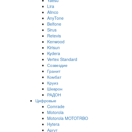
Yaesu
Lira
Alinco
AnyTone
Belfone
Sirus
Retevis
Kenwood
Kirisun
Kydera
Vertex Standard
Созвездие
Гранит
Комбат
Круиз
Шеврон
РАДОН
Цифровые
Comrade
Motorola
Motorola MOTOTRBO
Hytera
Аргут