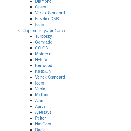
Diamond
Optim
Vertex Standard
Комбат DNR
Icom
Зарядные устройства
Turbosky
Comrade
СОЮЗ
Motorola
Hytera
Kenwood
KIRISUN
Vertex Standard
Icom
Vector
Midland
Alan
Аргут
AjetRays
Peltor
NavCom
Racio