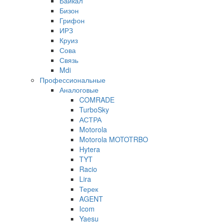
Байкал
Бизон
Грифон
ИРЗ
Круиз
Сова
Связь
Mdi
Профессиональные
Аналоговые
COMRADE
TurboSky
АСТРА
Motorola
Motorola MOTOTRBO
Hytera
TYT
Racio
Lira
Терек
AGENT
Icom
Yaesu