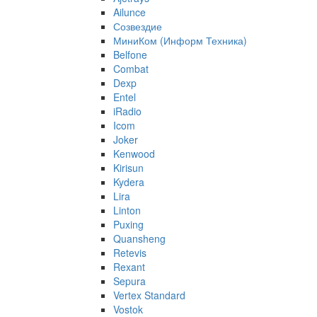
Ailunce
Созвездие
МиниКом (Информ Техника)
Belfone
Combat
Dexp
Entel
iRadio
Icom
Joker
Kenwood
Kirisun
Kydera
Lira
Linton
Puxing
Quansheng
Retevis
Rexant
Sepura
Vertex Standard
Vostok