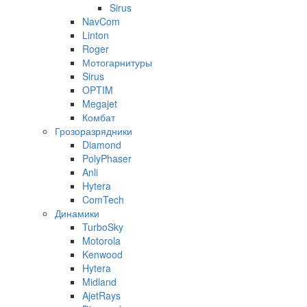
Sirus
NavCom
Linton
Roger
Мотогарнитуры
Sirus
OPTIM
Megajet
Комбат
Грозоразрядники
Diamond
PolyPhaser
Anli
Hytera
ComTech
Динамики
TurboSky
Motorola
Kenwood
Hytera
Midland
AjetRays