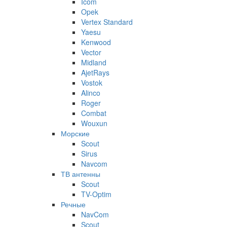
Icom
Opek
Vertex Standard
Yaesu
Kenwood
Vector
Midland
AjetRays
Vostok
Alinco
Roger
Combat
Wouxun
Морские
Scout
Sirus
Navcom
ТВ антенны
Scout
TV-Optim
Речные
NavCom
Scout