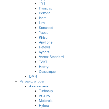
TYT
Пульсар
Belfone
Icom
Lira
Kenwood
Yaesu
Kirisun
AnyTone
Retevis
Kydera
Vertex Standard
ТАКТ
Нептун
Созвездие
DMR
Ретрансляторы
Аналоговые
Turbosky
АСТРА
Motorola
Hytera