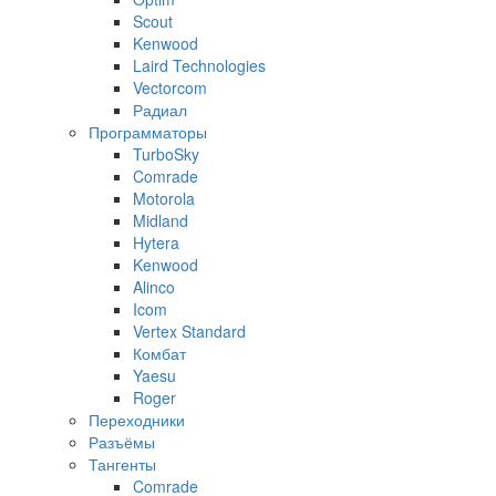
Scout
Kenwood
Laird Technologies
Vectorcom
Радиал
Программаторы
TurboSky
Comrade
Motorola
Midland
Hytera
Kenwood
Alinco
Icom
Vertex Standard
Комбат
Yaesu
Roger
Переходники
Разъёмы
Тангенты
Comrade