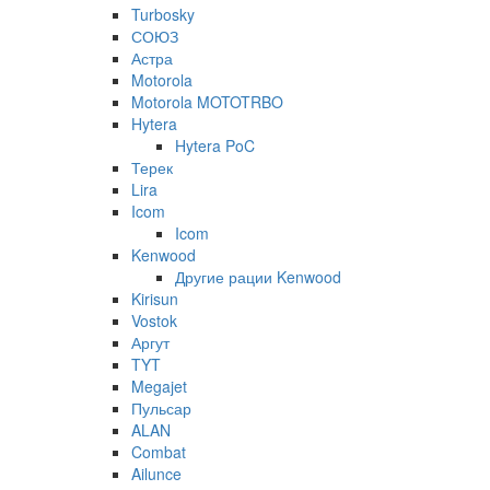
Turbosky
СОЮЗ
Астра
Motorola
Motorola MOTOTRBO
Hytera
Hytera PoC
Терек
Lira
Icom
Icom
Kenwood
Другие рации Kenwood
Kirisun
Vostok
Аргут
TYT
Megajet
Пульсар
ALAN
Combat
Ailunce