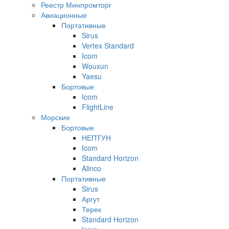
Реестр Минпромторг
Авиационные
Портативные
Sirus
Vertex Standard
Icom
Wouxun
Yaesu
Бортовые
Icom
FlightLine
Морские
Бортовые
НЕПТУН
Icom
Standard Horizon
Alinco
Портативные
Sirus
Аргут
Терек
Standard Horizon