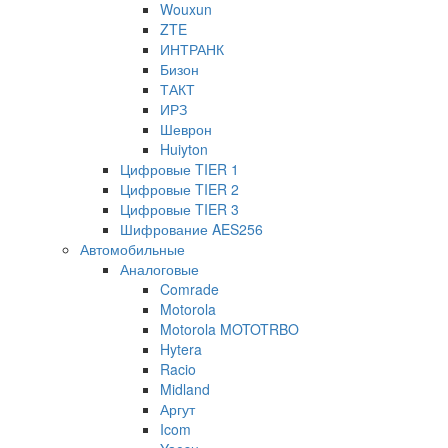
Wouxun
ZTE
ИНТРАНК
Бизон
ТАКТ
ИРЗ
Шеврон
Huiyton
Цифровые TIER 1
Цифровые TIER 2
Цифровые TIER 3
Шифрование AES256
Автомобильные
Аналоговые
Comrade
Motorola
Motorola MOTOTRBO
Hytera
Racio
Midland
Аргут
Icom