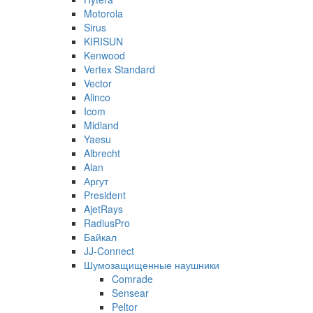
Motorola
Sirus
KIRISUN
Kenwood
Vertex Standard
Vector
Alinco
Icom
Midland
Yaesu
Albrecht
Alan
Аргут
President
AjetRays
RadiusPro
Байкал
JJ-Connect
Шумозащищенные наушники
Comrade
Sensear
Peltor