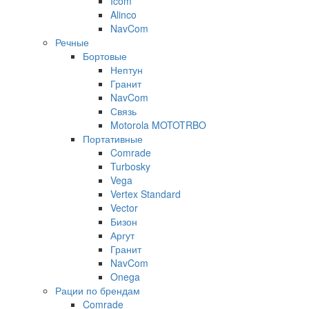
Icom
Alinco
NavCom
Речные
Бортовые
Нептун
Гранит
NavCom
Связь
Motorola MOTOTRBO
Портативные
Comrade
Turbosky
Vega
Vertex Standard
Vector
Бизон
Аргут
Гранит
NavCom
Onega
Рации по брендам
Comrade