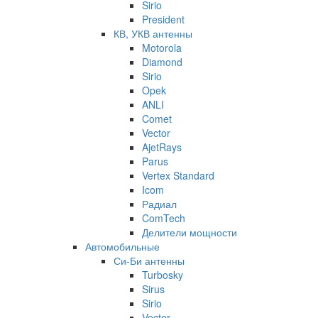
Sirio
President
КВ, УКВ антенны
Motorola
Diamond
Sirio
Opek
ANLI
Comet
Vector
AjetRays
Parus
Vertex Standard
Icom
Радиал
ComTech
Делители мощности
Автомобильные
Си-Би антенны
Turbosky
Sirus
Sirio
Vector