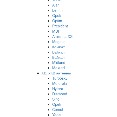
Alan
Lemm
Opek
Optim
President
MDI
Антенна XXI
MegaJet
Комбат
Байкал
Байкал
Midland
Maxrad
КВ, УКВ антенны
Turbosky
Motorola
Hytera
Diamond
Sirio
Opek
Comet
Yaesu