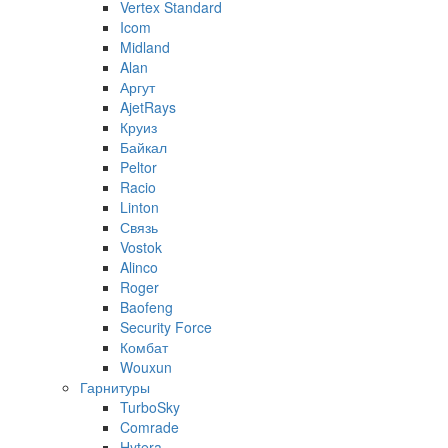
Vertex Standard
Icom
Midland
Alan
Аргут
AjetRays
Круиз
Байкал
Peltor
Racio
Linton
Связь
Vostok
Alinco
Roger
Baofeng
Security Force
Комбат
Wouxun
Гарнитуры
TurboSky
Comrade
Hytera