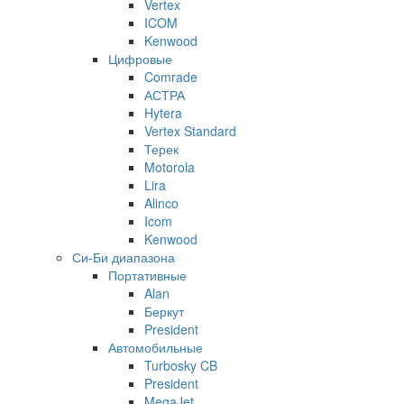
Vertex
ICOM
Kenwood
Цифровые
Comrade
АСТРА
Hytera
Vertex Standard
Терек
Motorola
Lira
Alinco
Icom
Kenwood
Си-Би диапазона
Портативные
Alan
Беркут
President
Автомобильные
Turbosky CB
President
MegaJet