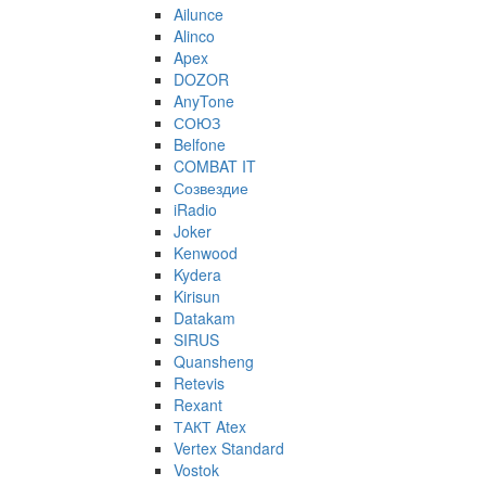
Ailunce
Alinco
Apex
DOZOR
AnyTone
СОЮЗ
Belfone
COMBAT IT
Созвездие
iRadio
Joker
Kenwood
Kydera
Kirisun
Datakam
SIRUS
Quansheng
Retevis
Rexant
ТАКТ Atex
Vertex Standard
Vostok