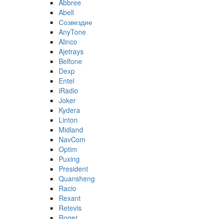
Abbree
Abell
Созвездие
AnyTone
Alinco
Ajetrays
Belfone
Dexp
Entel
iRadio
Joker
Kydera
Linton
Midland
NavCom
Optim
Puxing
President
Quansheng
Racio
Rexant
Retevis
Roger