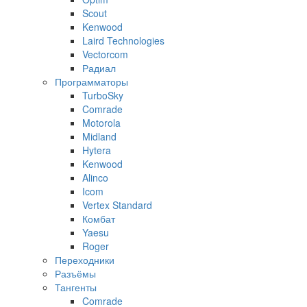
Scout
Kenwood
Laird Technologies
Vectorcom
Радиал
Программаторы
TurboSky
Comrade
Motorola
Midland
Hytera
Kenwood
Alinco
Icom
Vertex Standard
Комбат
Yaesu
Roger
Переходники
Разъёмы
Тангенты
Comrade