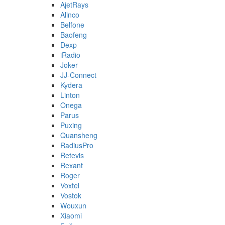
AjetRays
Alinco
Belfone
Baofeng
Dexp
iRadio
Joker
JJ-Connect
Kydera
Linton
Onega
Parus
Puxing
Quansheng
RadiusPro
Retevis
Rexant
Roger
Voxtel
Vostok
Wouxun
Xiaomi