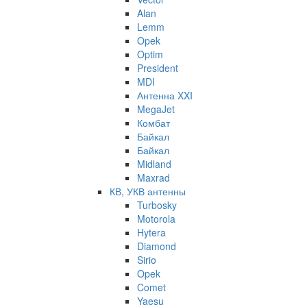
Alan
Lemm
Opek
Optim
President
MDI
Антенна XXI
MegaJet
Комбат
Байкал
Байкал
Midland
Maxrad
КВ, УКВ антенны
Turbosky
Motorola
Hytera
Diamond
Sirio
Opek
Comet
Yaesu