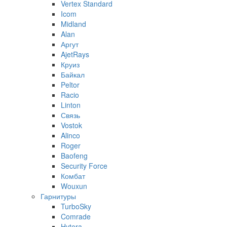
Vertex Standard
Icom
Midland
Alan
Аргут
AjetRays
Круиз
Байкал
Peltor
Racio
Linton
Связь
Vostok
Alinco
Roger
Baofeng
Security Force
Комбат
Wouxun
Гарнитуры
TurboSky
Comrade
Hytera