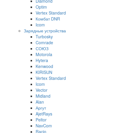
Diamond
Optim
Vertex Standard
Комбат DNR
Icom
Зарядные устройства
Turbosky
Comrade
СОЮЗ
Motorola
Hytera
Kenwood
KIRISUN
Vertex Standard
Icom
Vector
Midland
Alan
Аргут
AjetRays
Peltor
NavCom
Racio