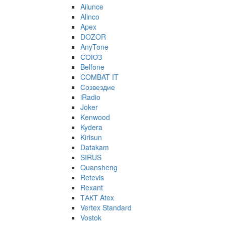
Ailunce
Alinco
Apex
DOZOR
AnyTone
СОЮЗ
Belfone
COMBAT IT
Созвездие
iRadio
Joker
Kenwood
Kydera
Kirisun
Datakam
SIRUS
Quansheng
Retevis
Rexant
ТАКТ Atex
Vertex Standard
Vostok