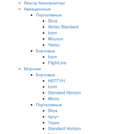
Реестр Минпромторг
Авиационные
Портативные
Sirus
Vertex Standard
Icom
Wouxun
Yaesu
Бортовые
Icom
FlightLine
Морские
Бортовые
НЕПТУН
Icom
Standard Horizon
Alinco
Портативные
Sirus
Аргут
Терек
Standard Horizon