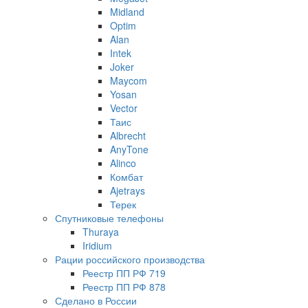
Midland
Optim
Alan
Intek
Joker
Maycom
Yosan
Vector
Таис
Albrecht
AnyTone
Alinco
Комбат
Ajetrays
Терек
Спутниковые телефоны
Thuraya
Iridium
Рации российского производства
Реестр ПП РФ 719
Реестр ПП РФ 878
Сделано в России