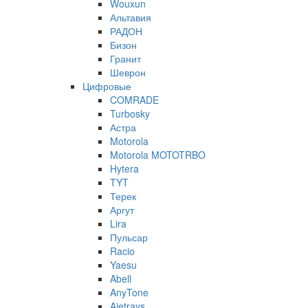
Wouxun
Альтавия
РАДОН
Бизон
Гранит
Шеврон
Цифровые
COMRADE
Turbosky
Астра
Motorola
Motorola MOTOTRBO
Hytera
TYT
Терек
Аргут
Lira
Пульсар
Racio
Yaesu
Abell
AnyTone
Ajetrays