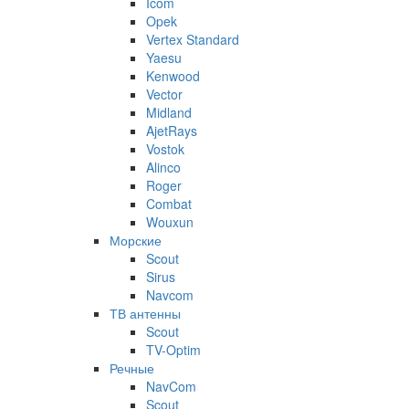
Icom
Opek
Vertex Standard
Yaesu
Kenwood
Vector
Midland
AjetRays
Vostok
Alinco
Roger
Combat
Wouxun
Морские
Scout
Sirus
Navcom
ТВ антенны
Scout
TV-Optim
Речные
NavCom
Scout