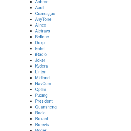
Abbree
Abell
Созвездие
AnyTone
Alinco
Ajetrays
Belfone
Dexp
Entel
iRadio
Joker
Kydera
Linton
Midland
NavCom
Optim
Puxing
President
Quansheng
Racio
Rexant
Retevis
Roger