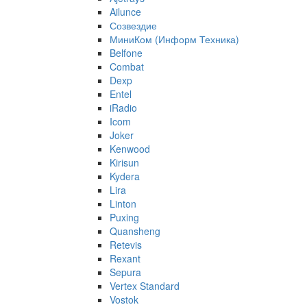
Ailunce
Созвездие
МиниКом (Информ Техника)
Belfone
Combat
Dexp
Entel
iRadio
Icom
Joker
Kenwood
Kirisun
Kydera
Lira
Linton
Puxing
Quansheng
Retevis
Rexant
Sepura
Vertex Standard
Vostok