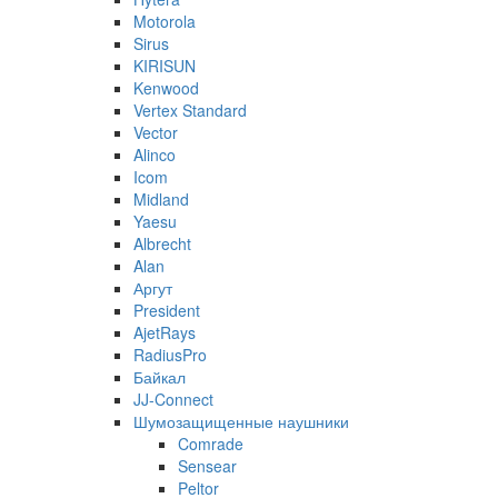
Motorola
Sirus
KIRISUN
Kenwood
Vertex Standard
Vector
Alinco
Icom
Midland
Yaesu
Albrecht
Alan
Аргут
President
AjetRays
RadiusPro
Байкал
JJ-Connect
Шумозащищенные наушники
Comrade
Sensear
Peltor