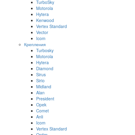
TurboSky
Motorola
Hytera
Kenwood
Vertex Standard
Vector
Icom
Крепления
Turbosky
Motorola
Hytera
Diamond
Sirus
Sirio
Midland
Alan
President
Opek
Comet
Anli
Icom
Vertex Standard
Optim