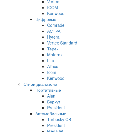
Vertex
ICOM
Kenwood
Цифровые
Comrade
АСТРА
Hytera
Vertex Standard
Терек
Motorola
Lira
Alinco
Icom
Kenwood
Си-Би диапазона
Портативные
Alan
Беркут
President
Автомобильные
Turbosky CB
President
MegaJet