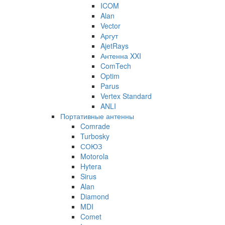
ICOM
Alan
Vector
Аргут
AjetRays
Антенна XXI
ComTech
Optim
Parus
Vertex Standard
ANLI
Портативные антенны
Comrade
Turbosky
СОЮЗ
Motorola
Hytera
Sirus
Alan
Diamond
MDI
Comet