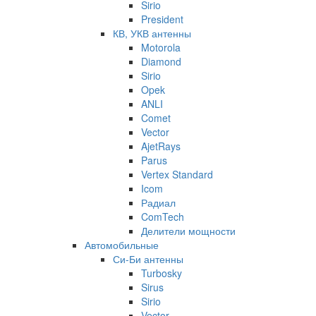
Sirio
President
КВ, УКВ антенны
Motorola
Diamond
Sirio
Opek
ANLI
Comet
Vector
AjetRays
Parus
Vertex Standard
Icom
Радиал
ComTech
Делители мощности
Автомобильные
Си-Би антенны
Turbosky
Sirus
Sirio
Vector