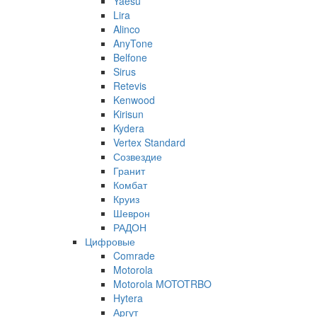
Yaesu
Lira
Alinco
AnyTone
Belfone
Sirus
Retevis
Kenwood
Kirisun
Kydera
Vertex Standard
Созвездие
Гранит
Комбат
Круиз
Шеврон
РАДОН
Цифровые
Comrade
Motorola
Motorola MOTOTRBO
Hytera
Аргут