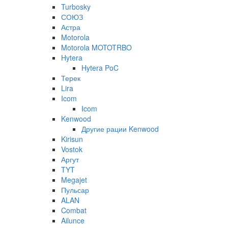
Turbosky
СОЮЗ
Астра
Motorola
Motorola MOTOTRBO
Hytera
Hytera PoC
Терек
Lira
Icom
Icom
Kenwood
Другие рации Kenwood
Kirisun
Vostok
Аргут
TYT
Megajet
Пульсар
ALAN
Combat
Ailunce