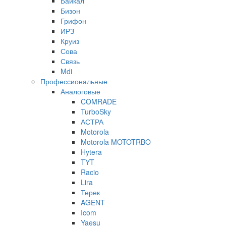
Байкал
Бизон
Грифон
ИРЗ
Круиз
Сова
Связь
Mdi
Профессиональные
Аналоговые
COMRADE
TurboSky
АСТРА
Motorola
Motorola MOTOTRBO
Hytera
TYT
Racio
Lira
Терек
AGENT
Icom
Yaesu