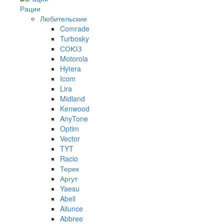
Рации
Любительские
Comrade
Turbosky
СОЮЗ
Motorola
Hytera
Icom
Lira
Midland
Kenwood
AnyTone
Optim
Vector
TYT
Racio
Терек
Аргут
Yaesu
Abell
Ailunce
Abbree