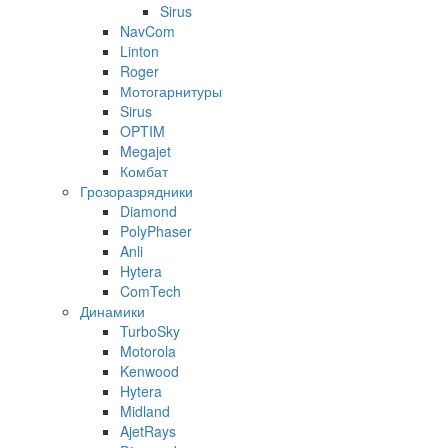
Sirus
NavCom
Linton
Roger
Мотогарнитуры
Sirus
OPTIM
Megajet
Комбат
Грозоразрядники
Diamond
PolyPhaser
Anli
Hytera
ComTech
Динамики
TurboSky
Motorola
Kenwood
Hytera
Midland
AjetRays