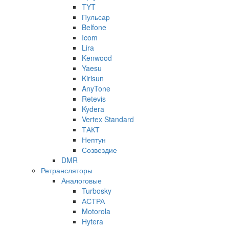
TYT
Пульсар
Belfone
Icom
Lira
Kenwood
Yaesu
Kirisun
AnyTone
Retevis
Kydera
Vertex Standard
ТАКТ
Нептун
Созвездие
DMR
Ретрансляторы
Аналоговые
Turbosky
АСТРА
Motorola
Hytera