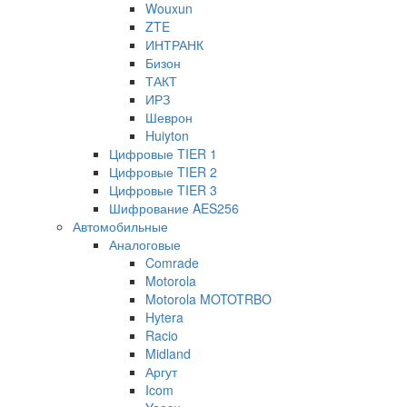
Wouxun
ZTE
ИНТРАНК
Бизон
ТАКТ
ИРЗ
Шеврон
Huiyton
Цифровые TIER 1
Цифровые TIER 2
Цифровые TIER 3
Шифрование AES256
Автомобильные
Аналоговые
Comrade
Motorola
Motorola MOTOTRBO
Hytera
Racio
Midland
Аргут
Icom