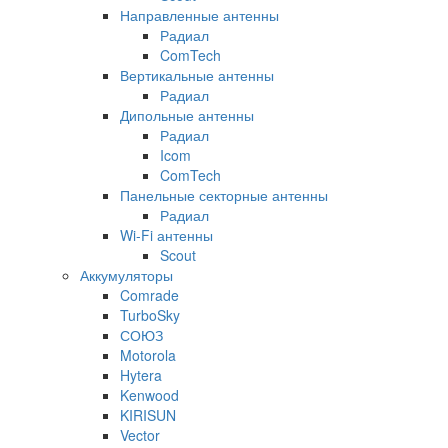
Направленные антенны
Радиал
ComTech
Вертикальные антенны
Радиал
Дипольные антенны
Радиал
Icom
ComTech
Панельные секторные антенны
Радиал
Wi-Fi антенны
Scout
Аккумуляторы
Comrade
TurboSky
СОЮЗ
Motorola
Hytera
Kenwood
KIRISUN
Vector