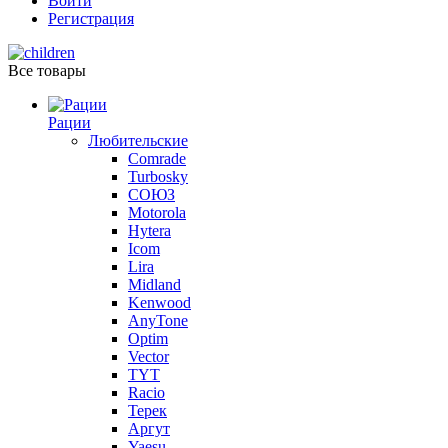
Войти
Регистрация
Все товары
Рации
Любительские
Comrade
Turbosky
СОЮЗ
Motorola
Hytera
Icom
Lira
Midland
Kenwood
AnyTone
Optim
Vector
TYT
Racio
Терек
Аргут
Yaesu