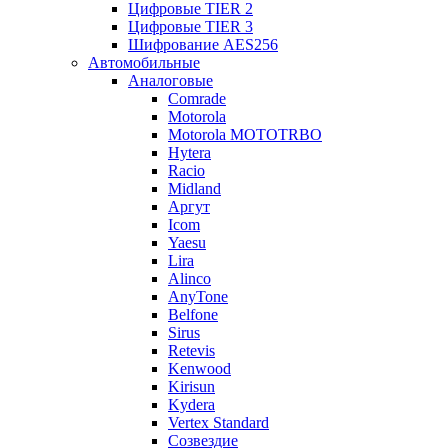
Цифровые TIER 2
Цифровые TIER 3
Шифрование AES256
Автомобильные
Аналоговые
Comrade
Motorola
Motorola MOTOTRBO
Hytera
Racio
Midland
Аргут
Icom
Yaesu
Lira
Alinco
AnyTone
Belfone
Sirus
Retevis
Kenwood
Kirisun
Kydera
Vertex Standard
Созвездие