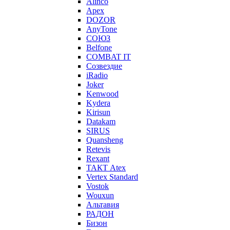
Alinco
Apex
DOZOR
AnyTone
СОЮЗ
Belfone
COMBAT IT
Созвездие
iRadio
Joker
Kenwood
Kydera
Kirisun
Datakam
SIRUS
Quansheng
Retevis
Rexant
ТАКТ Atex
Vertex Standard
Vostok
Wouxun
Альтавия
РАДОН
Бизон