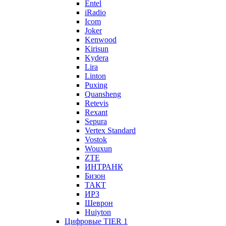
Entel
iRadio
Icom
Joker
Kenwood
Kirisun
Kydera
Lira
Linton
Puxing
Quansheng
Retevis
Rexant
Sepura
Vertex Standard
Vostok
Wouxun
ZTE
ИНТРАНК
Бизон
ТАКТ
ИРЗ
Шеврон
Huiyton
Цифровые TIER 1