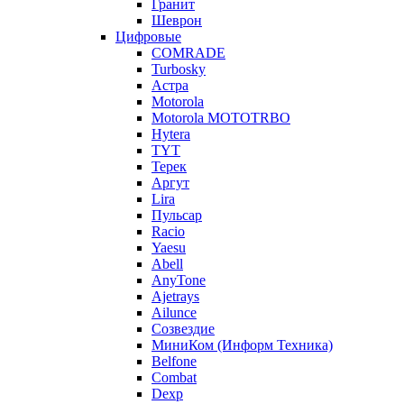
Гранит
Шеврон
Цифровые
COMRADE
Turbosky
Астра
Motorola
Motorola MOTOTRBO
Hytera
TYT
Терек
Аргут
Lira
Пульсар
Racio
Yaesu
Abell
AnyTone
Ajetrays
Ailunce
Созвездие
МиниКом (Информ Техника)
Belfone
Combat
Dexp