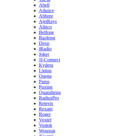
Abell
Ailunce
Abbree
AjetRays
Alinco
Belfone
Baofeng
Dexp
iRadio
Joker
JJ-Connect
Kydera
Linton
Onega
Parus
Puxing
Quansheng
RadiusPro
Retevis
Rexant
Roger
Voxtel
Vostok
Wouxun