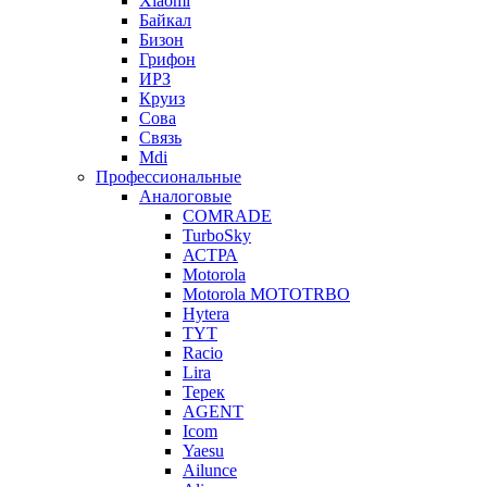
Xiaomi
Байкал
Бизон
Грифон
ИРЗ
Круиз
Сова
Связь
Mdi
Профессиональные
Аналоговые
COMRADE
TurboSky
АСТРА
Motorola
Motorola MOTOTRBO
Hytera
TYT
Racio
Lira
Терек
AGENT
Icom
Yaesu
Ailunce