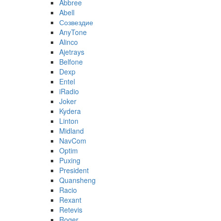
Abbree
Abell
Созвездие
AnyTone
Alinco
Ajetrays
Belfone
Dexp
Entel
iRadio
Joker
Kydera
Linton
Midland
NavCom
Optim
Puxing
President
Quansheng
Racio
Rexant
Retevis
Roger