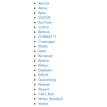
Ailunce
Alinco
Apex
DOZOR
AnyTone
СОЮЗ
Belfone
COMBAT IT
Созвездие
iRadio
Joker
Kenwood
Kydera
Kirisun
Datakam
SIRUS
Quansheng
Retevis
Rexant
ТАКТ Atex
Vertex Standard
Vostok