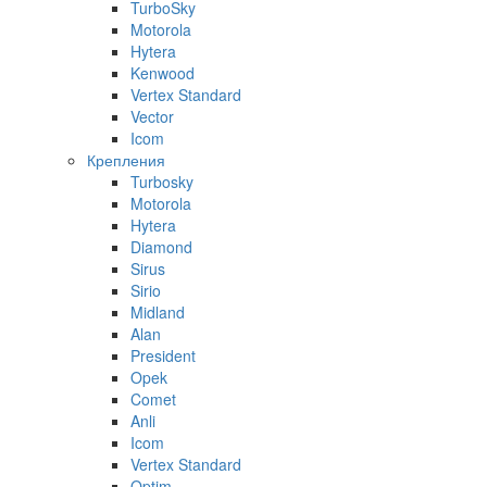
TurboSky
Motorola
Hytera
Kenwood
Vertex Standard
Vector
Icom
Крепления
Turbosky
Motorola
Hytera
Diamond
Sirus
Sirio
Midland
Alan
President
Opek
Comet
Anli
Icom
Vertex Standard
Optim