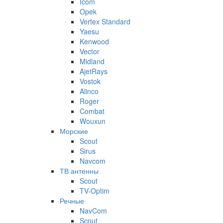
Icom
Opek
Vertex Standard
Yaesu
Kenwood
Vector
Midland
AjetRays
Vostok
Alinco
Roger
Combat
Wouxun
Морские
Scout
Sirus
Navcom
ТВ антенны
Scout
TV-Optim
Речные
NavCom
Scout