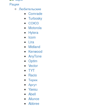
Рации
Любительские
Comrade
Turbosky
СОЮЗ
Motorola
Hytera
Icom
Lira
Midland
Kenwood
AnyTone
Optim
Vector
TYT
Racio
Терек
Аргут
Yaesu
Abell
Ailunce
Abbree