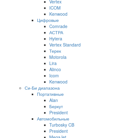
Vertex
ICOM
Kenwood
Цифровые
Comrade
АСТРА
Hytera
Vertex Standard
Терек
Motorola
Lira
Alinco
Icom
Kenwood
Си-Би диапазона
Портативные
Alan
Беркут
President
Автомобильные
Turbosky CB
President
MegaJet