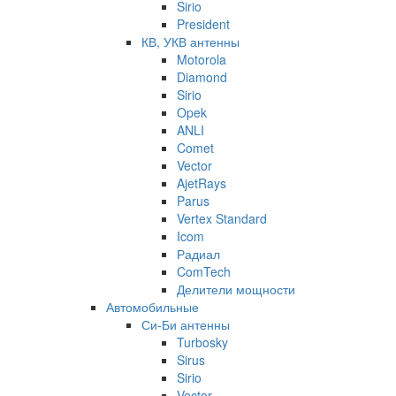
Sirio
President
КВ, УКВ антенны
Motorola
Diamond
Sirio
Opek
ANLI
Comet
Vector
AjetRays
Parus
Vertex Standard
Icom
Радиал
ComTech
Делители мощности
Автомобильные
Си-Би антенны
Turbosky
Sirus
Sirio
Vector