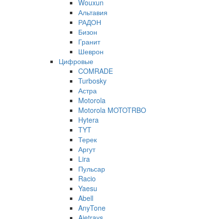
Wouxun
Альтавия
РАДОН
Бизон
Гранит
Шеврон
Цифровые
COMRADE
Turbosky
Астра
Motorola
Motorola MOTOTRBO
Hytera
TYT
Терек
Аргут
Lira
Пульсар
Racio
Yaesu
Abell
AnyTone
Ajetrays