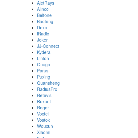
AjetRays
Alinco
Belfone
Baofeng
Dexp
iRadio
Joker
JJ-Connect
Kydera
Linton
Onega
Parus
Puxing
Quansheng
RadiusPro
Retevis
Rexant
Roger
Voxtel
Vostok
Wouxun
Xiaomi