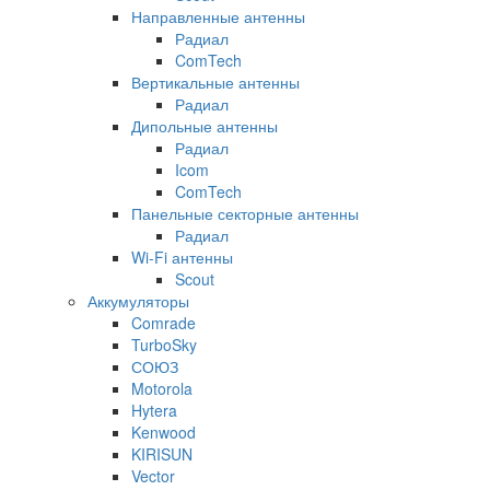
Направленные антенны
Радиал
ComTech
Вертикальные антенны
Радиал
Дипольные антенны
Радиал
Icom
ComTech
Панельные секторные антенны
Радиал
Wi-Fi антенны
Scout
Аккумуляторы
Comrade
TurboSky
СОЮЗ
Motorola
Hytera
Kenwood
KIRISUN
Vector