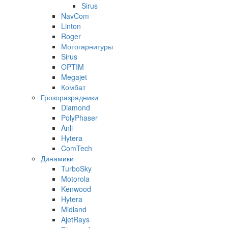
Sirus
NavCom
Linton
Roger
Мотогарнитуры
Sirus
OPTIM
Megajet
Комбат
Грозоразрядники
Diamond
PolyPhaser
Anli
Hytera
ComTech
Динамики
TurboSky
Motorola
Kenwood
Hytera
Midland
AjetRays