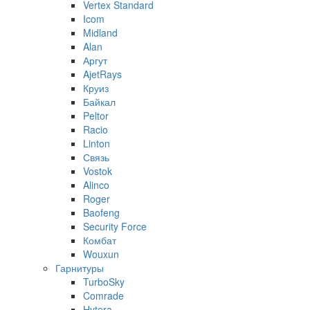
Vertex Standard
Icom
Midland
Alan
Аргут
AjetRays
Круиз
Байкал
Peltor
Racio
Linton
Связь
Vostok
Alinco
Roger
Baofeng
Security Force
Комбат
Wouxun
Гарнитуры
TurboSky
Comrade
Hytera