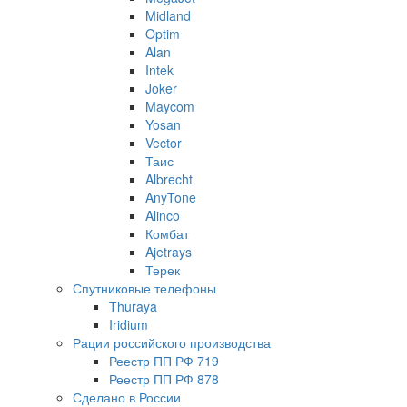
Midland
Optim
Alan
Intek
Joker
Maycom
Yosan
Vector
Таис
Albrecht
AnyTone
Alinco
Комбат
Ajetrays
Терек
Спутниковые телефоны
Thuraya
Iridium
Рации российского производства
Реестр ПП РФ 719
Реестр ПП РФ 878
Сделано в России