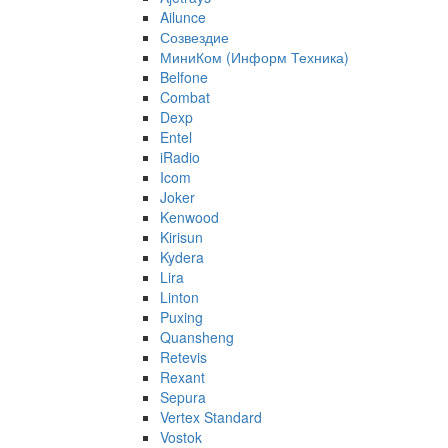
Ailunce
Созвездие
МиниКом (Информ Техника)
Belfone
Combat
Dexp
Entel
iRadio
Icom
Joker
Kenwood
Kirisun
Kydera
Lira
Linton
Puxing
Quansheng
Retevis
Rexant
Sepura
Vertex Standard
Vostok