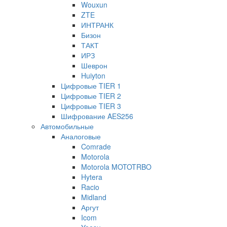
Wouxun
ZTE
ИНТРАНК
Бизон
ТАКТ
ИРЗ
Шеврон
Huiyton
Цифровые TIER 1
Цифровые TIER 2
Цифровые TIER 3
Шифрование AES256
Автомобильные
Аналоговые
Comrade
Motorola
Motorola MOTOTRBO
Hytera
Racio
Midland
Аргут
Icom