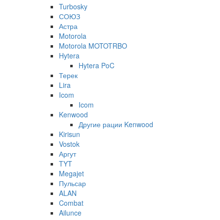
Turbosky
СОЮЗ
Астра
Motorola
Motorola MOTOTRBO
Hytera
Hytera PoC
Терек
Lira
Icom
Icom
Kenwood
Другие рации Kenwood
Kirisun
Vostok
Аргут
TYT
Megajet
Пульсар
ALAN
Combat
Ailunce