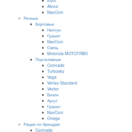
Icom
Alinco
NavCom
Речные
Бортовые
Нептун
Гранит
NavCom
Связь
Motorola MOTOTRBO
Портативные
Comrade
Turbosky
Vega
Vertex Standard
Vector
Бизон
Аргут
Гранит
NavCom
Onega
Рации по брендам
Comrade