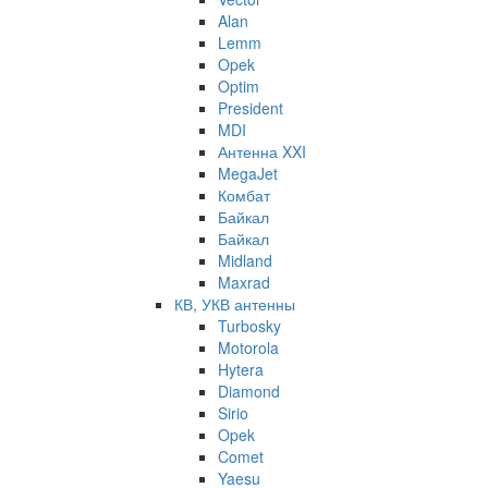
Alan
Lemm
Opek
Optim
President
MDI
Антенна XXI
MegaJet
Комбат
Байкал
Байкал
Midland
Maxrad
КВ, УКВ антенны
Turbosky
Motorola
Hytera
Diamond
Sirio
Opek
Comet
Yaesu