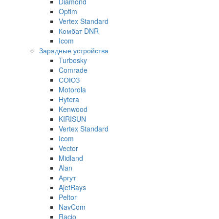
Diamond
Optim
Vertex Standard
Комбат DNR
Icom
Зарядные устройства
Turbosky
Comrade
СОЮЗ
Motorola
Hytera
Kenwood
KIRISUN
Vertex Standard
Icom
Vector
Midland
Alan
Аргут
AjetRays
Peltor
NavCom
Racio