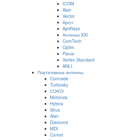
ICOM
Alan
Vector
Аргут
AjetRays
Антенна XXI
ComTech
Optim
Parus
Vertex Standard
ANLI
Портативные антенны
Comrade
Turbosky
СОЮЗ
Motorola
Hytera
Sirus
Alan
Diamond
MDI
Comet