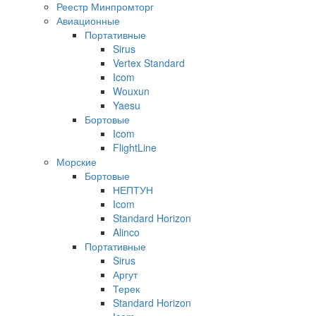
Реестр Минпромторг
Авиационные
Портативные
Sirus
Vertex Standard
Icom
Wouxun
Yaesu
Бортовые
Icom
FlightLine
Морские
Бортовые
НЕПТУН
Icom
Standard Horizon
Alinco
Портативные
Sirus
Аргут
Терек
Standard Horizon