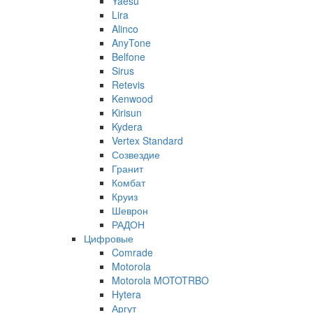
Yaesu
Lira
Alinco
AnyTone
Belfone
Sirus
Retevis
Kenwood
Kirisun
Kydera
Vertex Standard
Созвездие
Гранит
Комбат
Круиз
Шеврон
РАДОН
Цифровые
Comrade
Motorola
Motorola MOTOTRBO
Hytera
Аргут