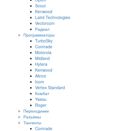
Scout
Kenwood
Laird Technologies
Vectorcom
Радиал
Программаторы
TurboSky
Comrade
Motorola
Midland
Hytera
Kenwood
Alinco
Icom
Vertex Standard
Комбат
Yaesu
Roger
Переходники
Разъёмы
Тангенты
Comrade