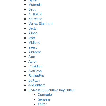
Motorola
Sirus
KIRISUN
Kenwood
Vertex Standard
Vector
Alinco
Icom
Midland
Yaesu
Albrecht
Alan
Аргут
President
AjetRays
RadiusPro
Байкал
JJ-Connect
Шумозащищенные наушники
Comrade
Sensear
Peltor