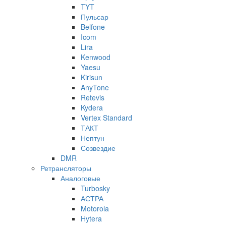
TYT
Пульсар
Belfone
Icom
Lira
Kenwood
Yaesu
Kirisun
AnyTone
Retevis
Kydera
Vertex Standard
ТАКТ
Нептун
Созвездие
DMR
Ретрансляторы
Аналоговые
Turbosky
АСТРА
Motorola
Hytera