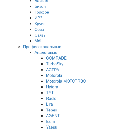
Байкал
Бизон
Грифон
ИРЗ
Круиз
Сова
Связь
Mdi
Профессиональные
Аналоговые
COMRADE
TurboSky
АСТРА
Motorola
Motorola MOTOTRBO
Hytera
TYT
Racio
Lira
Терек
AGENT
Icom
Yaesu