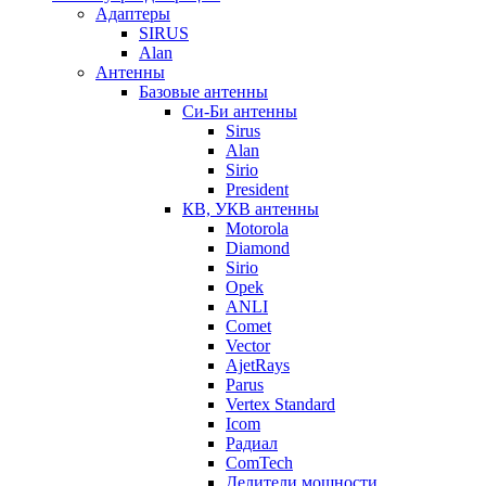
Адаптеры
SIRUS
Alan
Антенны
Базовые антенны
Си-Би антенны
Sirus
Alan
Sirio
President
КВ, УКВ антенны
Motorola
Diamond
Sirio
Opek
ANLI
Comet
Vector
AjetRays
Parus
Vertex Standard
Icom
Радиал
ComTech
Делители мощности