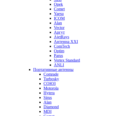
Opek
Comet
Yaesu
ICOM
Alan
Vector
Аргут
AjetRays
Антенна XXI
ComTech
Optim
Parus
Vertex Standard
ANLI
Портативные антенны
Comrade
Turbosky
СОЮЗ
Motorola
Hytera
Sirus
Alan
Diamond
MDI