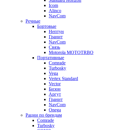
Standard Horizon
Icom
Alinco
NavCom
Речные
Бортовые
Нептун
Гранит
NavCom
Связь
Motorola MOTOTRBO
Портативные
Comrade
Turbosky
Vega
Vertex Standard
Vector
Бизон
Аргут
Гранит
NavCom
Onega
Рации по брендам
Comrade
Turbosky