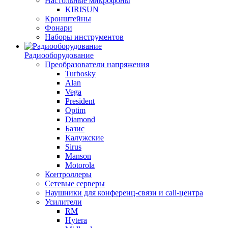
Настольные микрофоны
KIRISUN
Кронштейны
Фонари
Наборы инструментов
Радиооборудование
Преобразователи напряжения
Turbosky
Alan
Vega
President
Optim
Diamond
Базис
Калужские
Sirus
Manson
Motorola
Контроллеры
Сетевые серверы
Наушники для конференц-связи и call-центра
Усилители
RM
Hytera