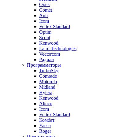
Opek
Comet
Anli
Icom
Vertex Standard
Optim
Scout
Kenwood
Laird Technologies
Vectorcom
Радиал
Программаторы
TurboSky
Comrade
Motorola
Midland
Hytera
Kenwood
Alinco
Icom
Vertex Standard
Комбат
Yaesu
Roger
Переходники