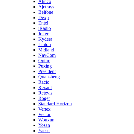
Alinco
Ajetrays
Belfone
Dexp
Entel
iRadio
Joker
Kydera
Linton
Midland
NavCom
Optim
Puxing
President
Quansheng
Racio
Rexant
Retevis
Roger
Standard Horizon
Vertex
Vector
Wouxun
Yosan
Yaesu