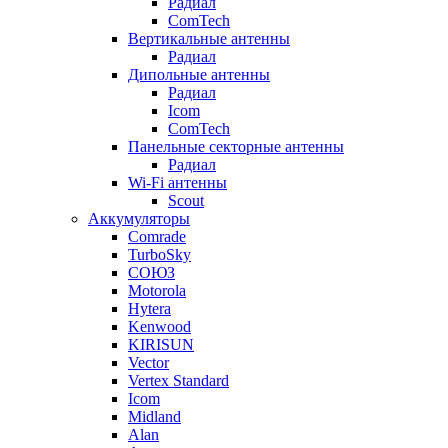
Радиал
ComTech
Вертикальные антенны
Радиал
Дипольные антенны
Радиал
Icom
ComTech
Панельные секторные антенны
Радиал
Wi-Fi антенны
Scout
Аккумуляторы
Comrade
TurboSky
СОЮЗ
Motorola
Hytera
Kenwood
KIRISUN
Vector
Vertex Standard
Icom
Midland
Alan