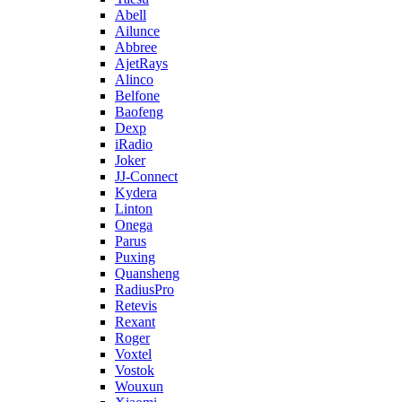
Abell
Ailunce
Abbree
AjetRays
Alinco
Belfone
Baofeng
Dexp
iRadio
Joker
JJ-Connect
Kydera
Linton
Onega
Parus
Puxing
Quansheng
RadiusPro
Retevis
Rexant
Roger
Voxtel
Vostok
Wouxun