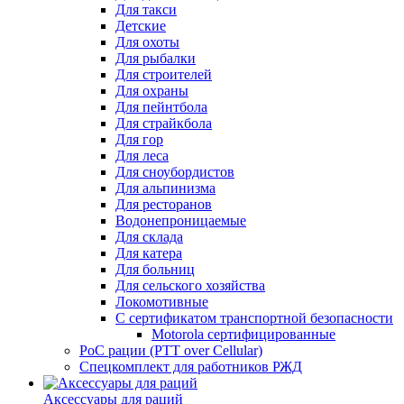
Для такси
Детские
Для охоты
Для рыбалки
Для строителей
Для охраны
Для пейнтбола
Для страйкбола
Для гор
Для леса
Для сноубордистов
Для альпинизма
Для ресторанов
Водонепроницаемые
Для склада
Для катера
Для больниц
Для сельского хозяйства
Локомотивные
С сертификатом транспортной безопасности
Motorola сертифицированные
PoC рации (PTT over Cellular)
Спецкомплект для работников РЖД
Аксессуары для раций