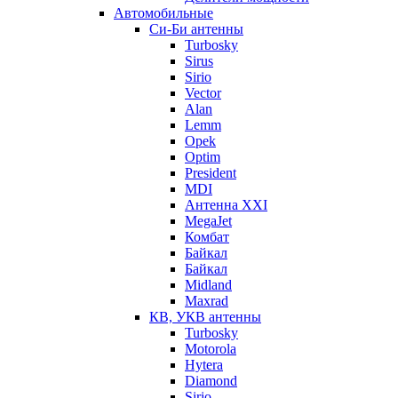
Автомобильные
Си-Би антенны
Turbosky
Sirus
Sirio
Vector
Alan
Lemm
Opek
Optim
President
MDI
Антенна XXI
MegaJet
Комбат
Байкал
Байкал
Midland
Maxrad
КВ, УКВ антенны
Turbosky
Motorola
Hytera
Diamond
Sirio