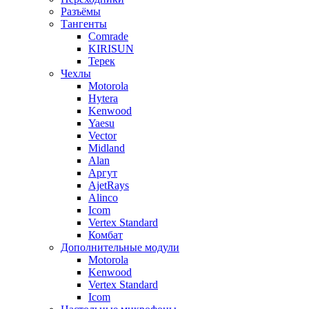
Разъёмы
Тангенты
Comrade
KIRISUN
Терек
Чехлы
Motorola
Hytera
Kenwood
Yaesu
Vector
Midland
Alan
Аргут
AjetRays
Alinco
Icom
Vertex Standard
Комбат
Дополнительные модули
Motorola
Kenwood
Vertex Standard
Icom