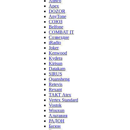
Alinco
Apex
DOZOR
AnyTone
СОЮЗ
Belfone
COMBAT IT
Созвездие
iRadio
Joker
Kenwood
Kydera
Kirisun
Datakam
SIRUS
Quansheng
Retevis
Rexant
ТАКТ Atex
Vertex Standard
Vostok
Wouxun
Альтавия
РАДОН
Бизон