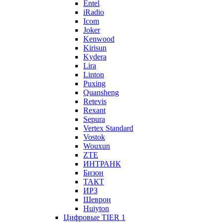
Entel
iRadio
Icom
Joker
Kenwood
Kirisun
Kydera
Lira
Linton
Puxing
Quansheng
Retevis
Rexant
Sepura
Vertex Standard
Vostok
Wouxun
ZTE
ИНТРАНК
Бизон
ТАКТ
ИРЗ
Шеврон
Huiyton
Цифровые TIER 1