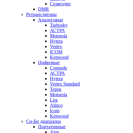
Созвездие
DMR
Ретрансляторы
Аналоговые
Turbosky
АСТРА
Motorola
Hytera
Vertex
ICOM
Kenwood
Цифровые
Comrade
АСТРА
Hytera
Vertex Standard
Терек
Motorola
Lira
Alinco
Icom
Kenwood
Си-Би диапазона
Портативные
Alan