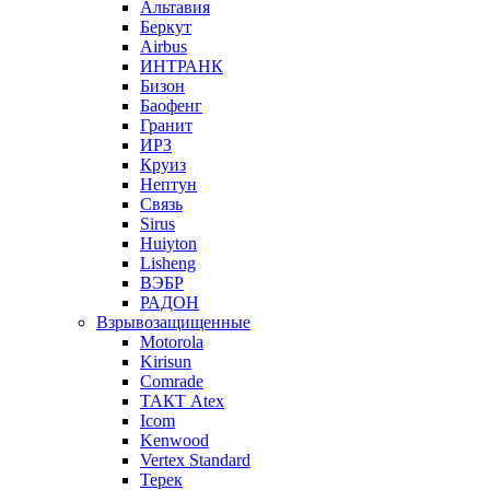
Альтавия
Беркут
Airbus
ИНТРАНК
Бизон
Баофенг
Гранит
ИРЗ
Круиз
Нептун
Связь
Sirus
Huiyton
Lisheng
ВЭБР
РАДОН
Взрывозащищенные
Motorola
Kirisun
Comrade
ТАКТ Atex
Icom
Kenwood
Vertex Standard
Терек