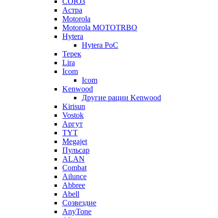
СОЮЗ
Астра
Motorola
Motorola MOTOTRBO
Hytera
Hytera PoC
Терек
Lira
Icom
Icom
Kenwood
Другие рации Kenwood
Kirisun
Vostok
Аргут
TYT
Megajet
Пульсар
ALAN
Combat
Ailunce
Abbree
Abell
Созвездие
AnyTone