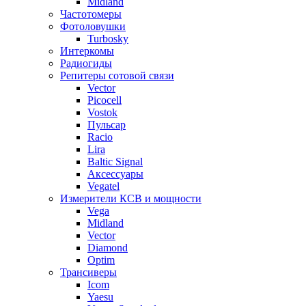
Midland
Частотомеры
Фотоловушки
Turbosky
Интеркомы
Радиогиды
Репитеры сотовой связи
Vector
Picocell
Vostok
Пульсар
Racio
Lira
Baltic Signal
Аксессуары
Vegatel
Измерители КСВ и мощности
Vega
Midland
Vector
Diamond
Optim
Трансиверы
Icom
Yaesu