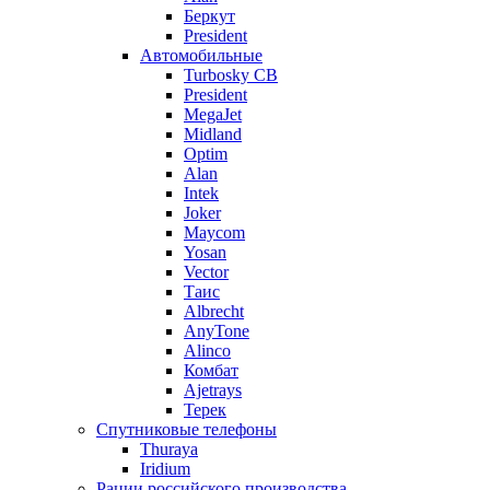
Беркут
President
Автомобильные
Turbosky CB
President
MegaJet
Midland
Optim
Alan
Intek
Joker
Maycom
Yosan
Vector
Таис
Albrecht
AnyTone
Alinco
Комбат
Ajetrays
Терек
Спутниковые телефоны
Thuraya
Iridium
Рации российского производства