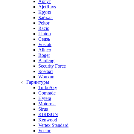
Аргут
AjetRays
Круиз
Байкал
Peltor
Racio
Linton
Связь
Vostok
Alinco
Roger
Baofeng
Security Force
Комбат
Wouxun
Гарнитуры
TurboSky
Comrade
Hytera
Motorola
Sirus
KIRISUN
Kenwood
Vertex Standard
Vector