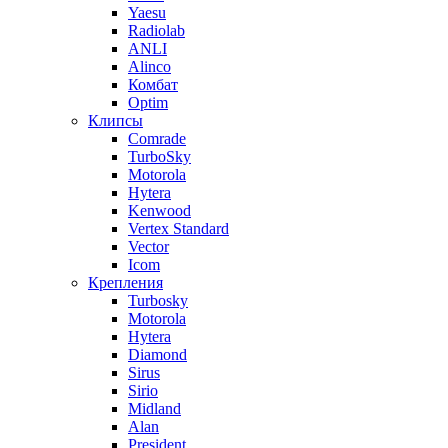
Yaesu
Radiolab
ANLI
Alinco
Комбат
Optim
Клипсы
Comrade
TurboSky
Motorola
Hytera
Kenwood
Vertex Standard
Vector
Icom
Крепления
Turbosky
Motorola
Hytera
Diamond
Sirus
Sirio
Midland
Alan
President