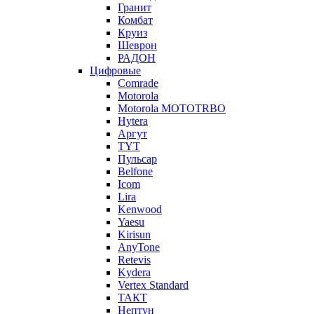
Гранит
Комбат
Круиз
Шеврон
РАДОН
Цифровые
Comrade
Motorola
Motorola MOTOTRBO
Hytera
Аргут
TYT
Пульсар
Belfone
Icom
Lira
Kenwood
Yaesu
Kirisun
AnyTone
Retevis
Kydera
Vertex Standard
ТАКТ
Нептун