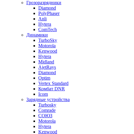
Грозоразрядники
Diamond
PolyPhaser
Anli
Hytera
ComTech
Динамики
TurboSky
Motorola
Kenwood
Hytera
Midland
AjetRays
Diamond
Optim
Vertex Standard
Комбат DNR
Icom
Зарядные устройства
Turbosky
Comrade
СОЮЗ
Motorola
Hytera
Kenwood