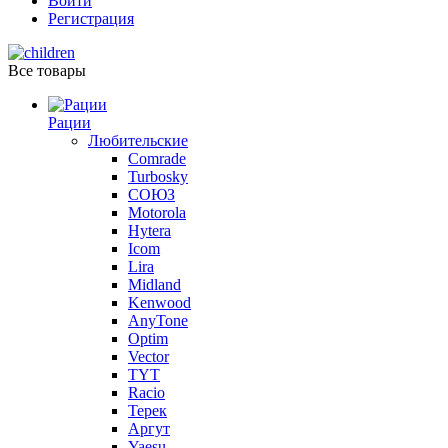
Войти
Регистрация
Все товары
Рации
Любительские
Comrade
Turbosky
СОЮЗ
Motorola
Hytera
Icom
Lira
Midland
Kenwood
AnyTone
Optim
Vector
TYT
Racio
Терек
Аргут
Yaesu