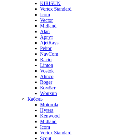
KIRISUN
Vertex Standard
Icom
Vector
Midland
Alan
Аргут
AjetRays
Peltor
NavCom
Racio
Linton
Vostok
Alinco
Roger
Комбат
Wouxun
Кабель
Motorola
Hytera
Kenwood
Midland
Icom
Vertex Standard
Scout