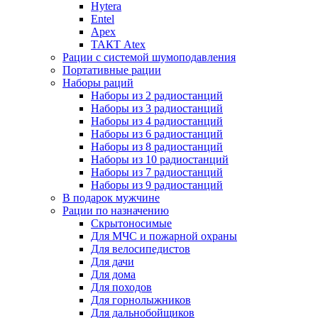
Hytera
Entel
Apex
ТАКТ Atex
Рации с системой шумоподавления
Портативные рации
Наборы раций
Наборы из 2 радиостанций
Наборы из 3 радиостанций
Наборы из 4 радиостанций
Наборы из 6 радиостанций
Наборы из 8 радиостанций
Наборы из 10 радиостанций
Наборы из 7 радиостанций
Наборы из 9 радиостанций
В подарок мужчине
Рации по назначению
Скрытоносимые
Для МЧС и пожарной охраны
Для велосипедистов
Для дачи
Для дома
Для походов
Для горнолыжников
Для дальнобойщиков