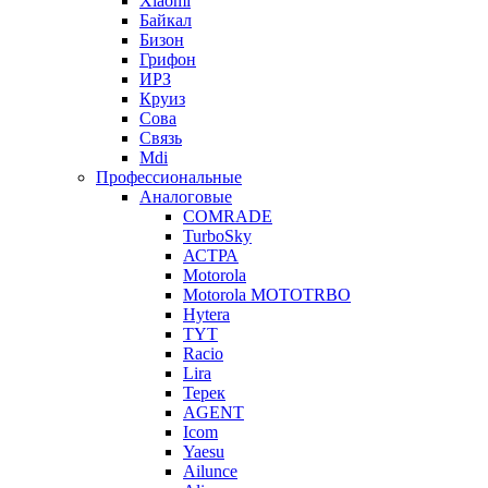
Xiaomi
Байкал
Бизон
Грифон
ИРЗ
Круиз
Сова
Связь
Mdi
Профессиональные
Аналоговые
COMRADE
TurboSky
АСТРА
Motorola
Motorola MOTOTRBO
Hytera
TYT
Racio
Lira
Терек
AGENT
Icom
Yaesu
Ailunce