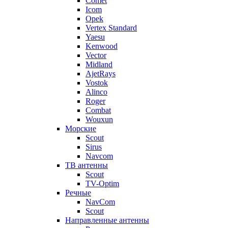
Comet
Icom
Opek
Vertex Standard
Yaesu
Kenwood
Vector
Midland
AjetRays
Vostok
Alinco
Roger
Combat
Wouxun
Морские
Scout
Sirus
Navcom
ТВ антенны
Scout
TV-Optim
Речные
NavCom
Scout
Направленные антенны