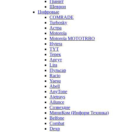
Гранит
Шеврон
Цифровые
COMRADE
Turbosky
Астра
Motorola
Motorola MOTOTRBO
Hytera
TYT
Терек
Аргут
Lira
Пульсар
Racio
Yaesu
Abell
AnyTone
Ajetrays
Ailunce
Созвездие
МиниКом (Информ Техника)
Belfone
Combat
Dexp