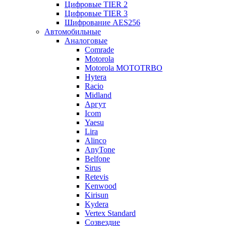
Цифровые TIER 2
Цифровые TIER 3
Шифрование AES256
Автомобильные
Аналоговые
Comrade
Motorola
Motorola MOTOTRBO
Hytera
Racio
Midland
Аргут
Icom
Yaesu
Lira
Alinco
AnyTone
Belfone
Sirus
Retevis
Kenwood
Kirisun
Kydera
Vertex Standard
Созвездие