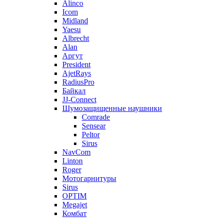
Alinco
Icom
Midland
Yaesu
Albrecht
Alan
Аргут
President
AjetRays
RadiusPro
Байкал
JJ-Connect
Шумозащищенные наушники
Comrade
Sensear
Peltor
Sirus
NavCom
Linton
Roger
Мотогарнитуры
Sirus
OPTIM
Megajet
Комбат