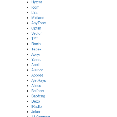
Hytera
Icom
Lira
Midland
AnyTone
Optim
Vector
TYT
Racio
Терек
Аргут
Yaesu
Abell
Ailunce
Abbree
AjetRays
Alinco
Belfone
Baofeng
Dexp
iRadio
Joker
JJ-Connect