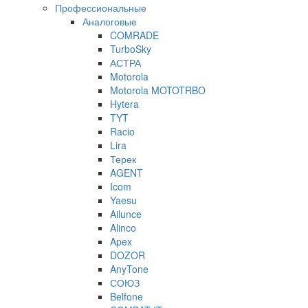
Профессиональные
Аналоговые
COMRADE
TurboSky
АСТРА
Motorola
Motorola MOTOTRBO
Hytera
TYT
Racio
Lira
Терек
AGENT
Icom
Yaesu
Ailunce
Alinco
Apex
DOZOR
AnyTone
СОЮЗ
Belfone