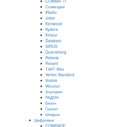
COMBAT IT
Созвездие
iRadio
Joker
Kenwood
Kydera
Kirisun
Datakam
SIRUS
Quansheng
Retevis
Rexant
ТАКТ Atex
Vertex Standard
Vostok
Wouxun
Альтавия
РАДОН
Бизон
Гранит
Шеврон
Цифровые
COMRADE