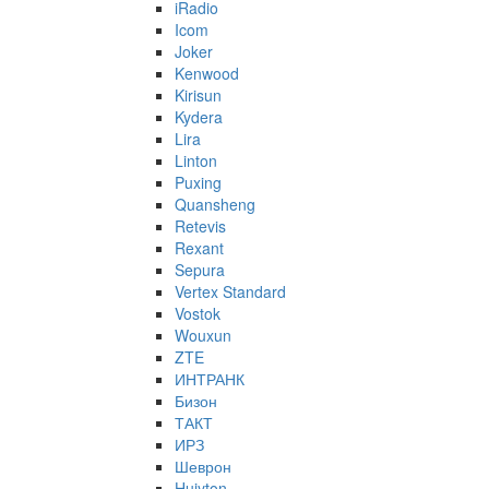
iRadio
Icom
Joker
Kenwood
Kirisun
Kydera
Lira
Linton
Puxing
Quansheng
Retevis
Rexant
Sepura
Vertex Standard
Vostok
Wouxun
ZTE
ИНТРАНК
Бизон
ТАКТ
ИРЗ
Шеврон
Huiyton