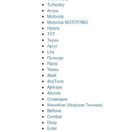
Turbosky
Астра
Motorola
Motorola MOTOTRBO
Hytera
TYT
Терек
Аргут
Lira
Пульсар
Racio
Yaesu
Abell
AnyTone
Ajetrays
Ailunce
Созвездие
МиниКом (Информ Техника)
Belfone
Combat
Dexp
Entel