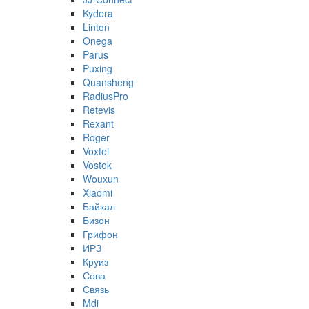
Kydera
Linton
Onega
Parus
Puxing
Quansheng
RadiusPro
Retevis
Rexant
Roger
Voxtel
Vostok
Wouxun
Xiaomi
Байкал
Бизон
Грифон
ИРЗ
Круиз
Сова
Связь
Mdi