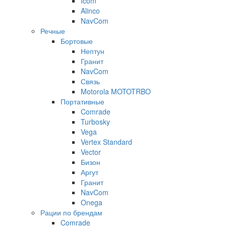
Icom
Alinco
NavCom
Речные
Бортовые
Нептун
Гранит
NavCom
Связь
Motorola MOTOTRBO
Портативные
Comrade
Turbosky
Vega
Vertex Standard
Vector
Бизон
Аргут
Гранит
NavCom
Onega
Рации по брендам
Comrade