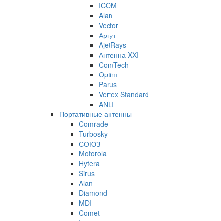
ICOM
Alan
Vector
Аргут
AjetRays
Антенна XXI
ComTech
Optim
Parus
Vertex Standard
ANLI
Портативные антенны
Comrade
Turbosky
СОЮЗ
Motorola
Hytera
Sirus
Alan
Diamond
MDI
Comet