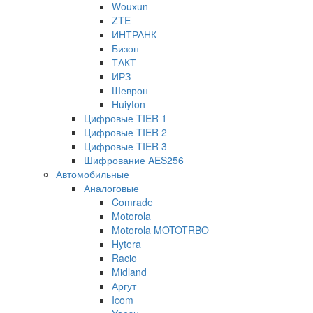
Wouxun
ZTE
ИНТРАНК
Бизон
ТАКТ
ИРЗ
Шеврон
Huiyton
Цифровые TIER 1
Цифровые TIER 2
Цифровые TIER 3
Шифрование AES256
Автомобильные
Аналоговые
Comrade
Motorola
Motorola MOTOTRBO
Hytera
Racio
Midland
Аргут
Icom