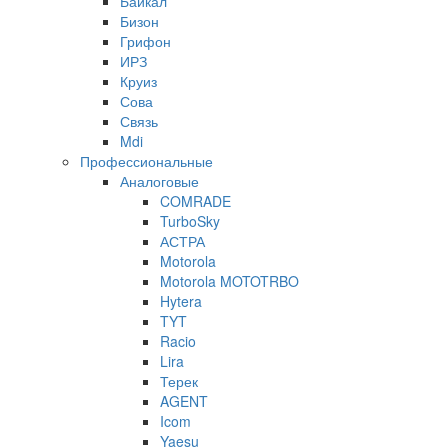
Байкал
Бизон
Грифон
ИРЗ
Круиз
Сова
Связь
Mdi
Профессиональные
Аналоговые
COMRADE
TurboSky
АСТРА
Motorola
Motorola MOTOTRBO
Hytera
TYT
Racio
Lira
Терек
AGENT
Icom
Yaesu