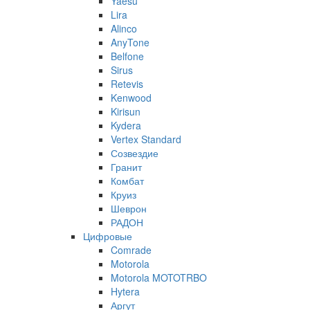
Yaesu
Lira
Alinco
AnyTone
Belfone
Sirus
Retevis
Kenwood
Kirisun
Kydera
Vertex Standard
Созвездие
Гранит
Комбат
Круиз
Шеврон
РАДОН
Цифровые
Comrade
Motorola
Motorola MOTOTRBO
Hytera
Аргут