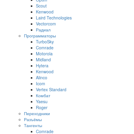
Scout
Kenwood
Laird Technologies
Vectorcom
Радиал
Программаторы
TurboSky
Comrade
Motorola
Midland
Hytera
Kenwood
Alinco
Icom
Vertex Standard
Комбат
Yaesu
Roger
Переходники
Разъёмы
Тангенты
Comrade