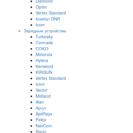
Diamond
Optim
Vertex Standard
Комбат DNR
Icom
Зарядные устройства
Turbosky
Comrade
СОЮЗ
Motorola
Hytera
Kenwood
KIRISUN
Vertex Standard
Icom
Vector
Midland
Alan
Аргут
AjetRays
Peltor
NavCom
Racio