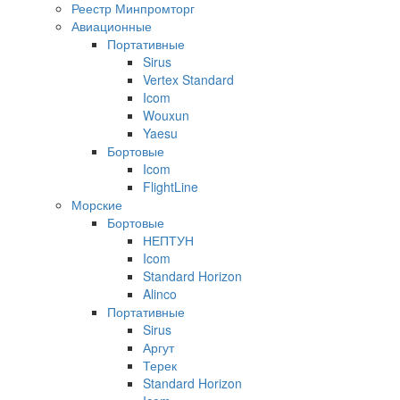
Реестр Минпромторг
Авиационные
Портативные
Sirus
Vertex Standard
Icom
Wouxun
Yaesu
Бортовые
Icom
FlightLine
Морские
Бортовые
НЕПТУН
Icom
Standard Horizon
Alinco
Портативные
Sirus
Аргут
Терек
Standard Horizon