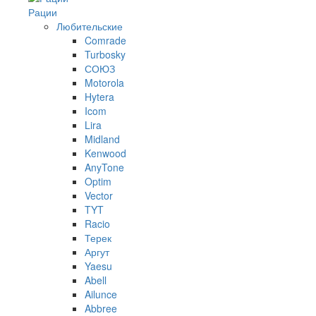
Рации
Любительские
Comrade
Turbosky
СОЮЗ
Motorola
Hytera
Icom
Lira
Midland
Kenwood
AnyTone
Optim
Vector
TYT
Racio
Терек
Аргут
Yaesu
Abell
Ailunce
Abbree