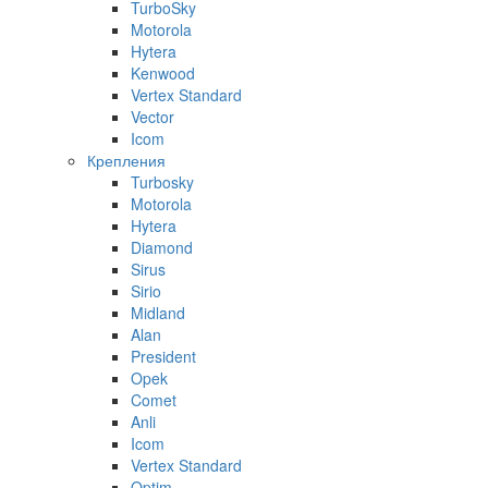
TurboSky
Motorola
Hytera
Kenwood
Vertex Standard
Vector
Icom
Крепления
Turbosky
Motorola
Hytera
Diamond
Sirus
Sirio
Midland
Alan
President
Opek
Comet
Anli
Icom
Vertex Standard
Optim