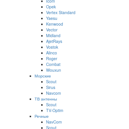
Icom
Opek
Vertex Standard
Yaesu
Kenwood
Vector
Midland
AjetRays
Vostok
Alinco
Roger
Combat
Wouxun
Морские
Scout
Sirus
Navcom
ТВ антенны
Scout
TV-Optim
Речные
NavCom
Scout