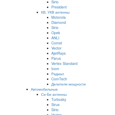
Sirio
President
КВ, УКВ антенны
Motorola
Diamond
Sirio
Opek
ANLI
Comet
Vector
AjetRays
Parus
Vertex Standard
Icom
Радиал
ComTech
Делители мощности
Автомобильные
Си-Би антенны
Turbosky
Sirus
Sirio
Vector