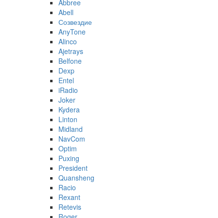
Abbree
Abell
Созвездие
AnyTone
Alinco
Ajetrays
Belfone
Dexp
Entel
iRadio
Joker
Kydera
Linton
Midland
NavCom
Optim
Puxing
President
Quansheng
Racio
Rexant
Retevis
Roger