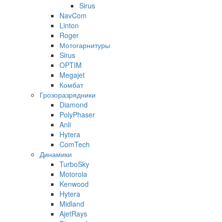
Sirus
NavCom
Linton
Roger
Мотогарнитуры
Sirus
OPTIM
Megajet
Комбат
Грозоразрядники
Diamond
PolyPhaser
Anli
Hytera
ComTech
Динамики
TurboSky
Motorola
Kenwood
Hytera
Midland
AjetRays