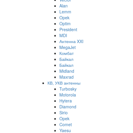
Alan
Lemm
Opek
Optim
President
MDI
Антенна XXI
MegaJet
Комбат
Байкал
Байкал
Midland
Maxrad
КВ, УКВ антенны
Turbosky
Motorola
Hytera
Diamond
Sirio
Opek
Comet
Yaesu