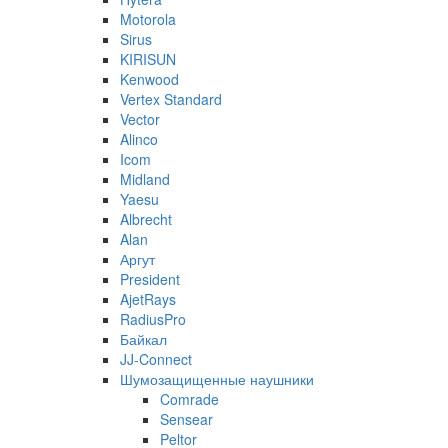
Motorola
Sirus
KIRISUN
Kenwood
Vertex Standard
Vector
Alinco
Icom
Midland
Yaesu
Albrecht
Alan
Аргут
President
AjetRays
RadiusPro
Байкал
JJ-Connect
Шумозащищенные наушники
Comrade
Sensear
Peltor