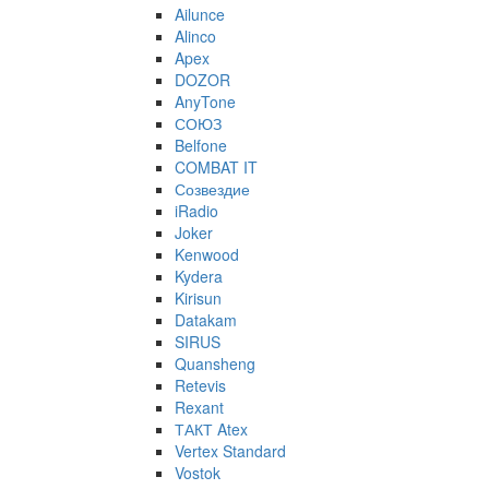
Ailunce
Alinco
Apex
DOZOR
AnyTone
СОЮЗ
Belfone
COMBAT IT
Созвездие
iRadio
Joker
Kenwood
Kydera
Kirisun
Datakam
SIRUS
Quansheng
Retevis
Rexant
ТАКТ Atex
Vertex Standard
Vostok