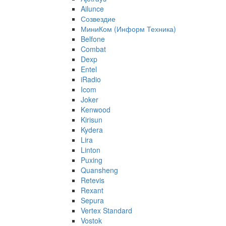
Ailunce
Созвездие
МиниКом (Информ Техника)
Belfone
Combat
Dexp
Entel
iRadio
Icom
Joker
Kenwood
Kirisun
Kydera
Lira
Linton
Puxing
Quansheng
Retevis
Rexant
Sepura
Vertex Standard
Vostok