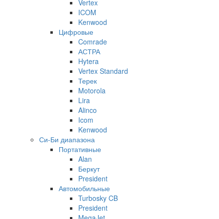
Vertex
ICOM
Kenwood
Цифровые
Comrade
АСТРА
Hytera
Vertex Standard
Терек
Motorola
Lira
Alinco
Icom
Kenwood
Си-Би диапазона
Портативные
Alan
Беркут
President
Автомобильные
Turbosky CB
President
MegaJet