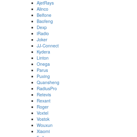
AjetRays
Alinco
Belfone
Baofeng
Dexp
iRadio
Joker
JJ-Connect
Kydera
Linton
Onega
Parus
Puxing
Quansheng
RadiusPro
Retevis
Rexant
Roger
Voxtel
Vostok
Wouxun
Xiaomi