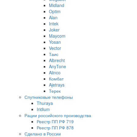
Midland
Optim
Alan
Intek
Joker
Maycom
Yosan
Vector
Таис
Albrecht
AnyTone
Alinco
Комбат
Ajetrays
Терек
Спутниковые телефоны
Thuraya
Iridium
Рации российского производства
Реестр ПП РФ 719
Реестр ПП РФ 878
Сделано в России