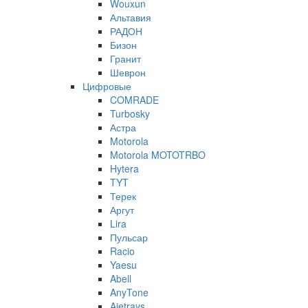
Wouxun
Альтавия
РАДОН
Бизон
Гранит
Шеврон
Цифровые
COMRADE
Turbosky
Астра
Motorola
Motorola MOTOTRBO
Hytera
TYT
Терек
Аргут
Lira
Пульсар
Racio
Yaesu
Abell
AnyTone
Ajetrays