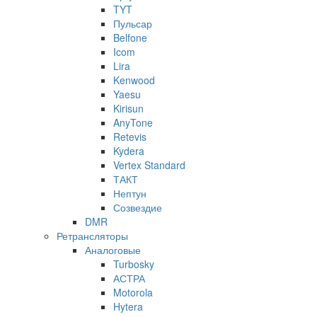
TYT
Пульсар
Belfone
Icom
Lira
Kenwood
Yaesu
Kirisun
AnyTone
Retevis
Kydera
Vertex Standard
ТАКТ
Нептун
Созвездие
DMR
Ретрансляторы
Аналоговые
Turbosky
АСТРА
Motorola
Hytera