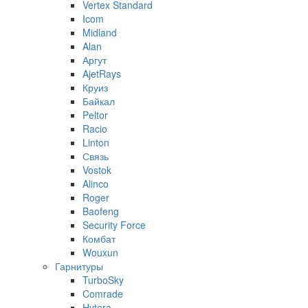
Vertex Standard
Icom
Midland
Alan
Аргут
AjetRays
Круиз
Байкал
Peltor
Racio
Linton
Связь
Vostok
Alinco
Roger
Baofeng
Security Force
Комбат
Wouxun
Гарнитуры
TurboSky
Comrade
Hytera