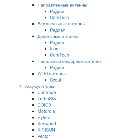
Направленные антенны
Радиал
ComTech
Вертикальные антенны
Радиал
Дипольные антенны
Радиал
Icom
ComTech
Панельные секторные антенны
Радиал
Wi-Fi антенны
Scout
Аккумуляторы
Comrade
TurboSky
СОЮЗ
Motorola
Hytera
Kenwood
KIRISUN
Vector