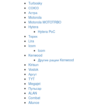
Turbosky
СОЮЗ
Астра
Motorola
Motorola MOTOTRBO
Hytera
Hytera PoC
Терек
Lira
Icom
Icom
Kenwood
Другие рации Kenwood
Kirisun
Vostok
Аргут
TYT
Megajet
Пульсар
ALAN
Combat
Ailunce