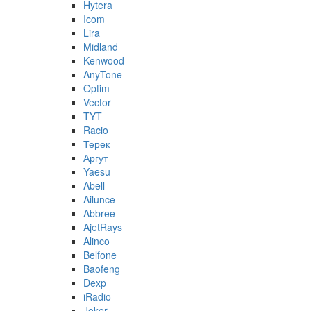
Hytera
Icom
Lira
Midland
Kenwood
AnyTone
Optim
Vector
TYT
Racio
Терек
Аргут
Yaesu
Abell
Ailunce
Abbree
AjetRays
Alinco
Belfone
Baofeng
Dexp
iRadio
Joker