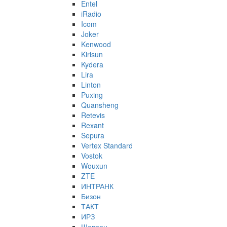
Entel
iRadio
Icom
Joker
Kenwood
Kirisun
Kydera
Lira
Linton
Puxing
Quansheng
Retevis
Rexant
Sepura
Vertex Standard
Vostok
Wouxun
ZTE
ИНТРАНК
Бизон
ТАКТ
ИРЗ
Шеврон