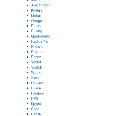
JJ-Connect
Kydera
Linton
Onega
Parus
Puxing
Quansheng
RadiusPro
Retevis
Rexant
Roger
Voxtel
Vostok
Wouxun
Xiaomi
Байкал
Бизон
Грифон
ИРЗ
Круиз
Сова
Связь