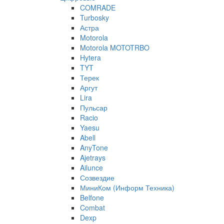
COMRADE
Turbosky
Астра
Motorola
Motorola MOTOTRBO
Hytera
TYT
Терек
Аргут
Lira
Пульсар
Racio
Yaesu
Abell
AnyTone
Ajetrays
Ailunce
Созвездие
МиниКом (Информ Техника)
Belfone
Combat
Dexp