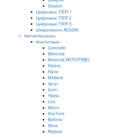
Huiyton
Цифровые TIER 1
Цифровые TIER 2
Цифровые TIER 3
Шифрование AES256
Автомобильные
Аналоговые
Comrade
Motorola
Motorola MOTOTRBO
Hytera
Racio
Midland
Аргут
Icom
Yaesu
Lira
Alinco
AnyTone
Belfone
Sirus
Retevis