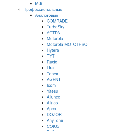
Mdi
Профессиональные
Аналоговые
COMRADE
TurboSky
АСТРА
Motorola
Motorola MOTOTRBO
Hytera
TYT
Racio
Lira
Терек
AGENT
Icom
Yaesu
Ailunce
Alinco
Apex
DOZOR
AnyTone
СОЮЗ