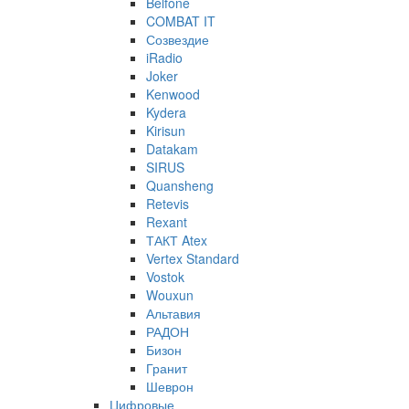
Belfone
COMBAT IT
Созвездие
iRadio
Joker
Kenwood
Kydera
Kirisun
Datakam
SIRUS
Quansheng
Retevis
Rexant
ТАКТ Atex
Vertex Standard
Vostok
Wouxun
Альтавия
РАДОН
Бизон
Гранит
Шеврон
Цифровые