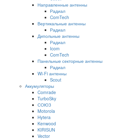
Направленные антенны
Радиал
ComTech
Вертикальные антенны
Радиал
Дипольные антенны
Радиал
Icom
ComTech
Панельные секторные антенны
Радиал
Wi-Fi антенны
Scout
Аккумуляторы
Comrade
TurboSky
СОЮЗ
Motorola
Hytera
Kenwood
KIRISUN
Vector