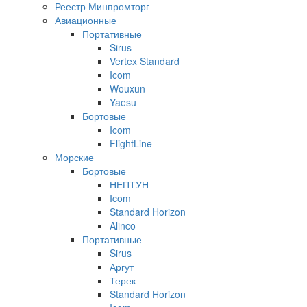
Реестр Минпромторг
Авиационные
Портативные
Sirus
Vertex Standard
Icom
Wouxun
Yaesu
Бортовые
Icom
FlightLine
Морские
Бортовые
НЕПТУН
Icom
Standard Horizon
Alinco
Портативные
Sirus
Аргут
Терек
Standard Horizon