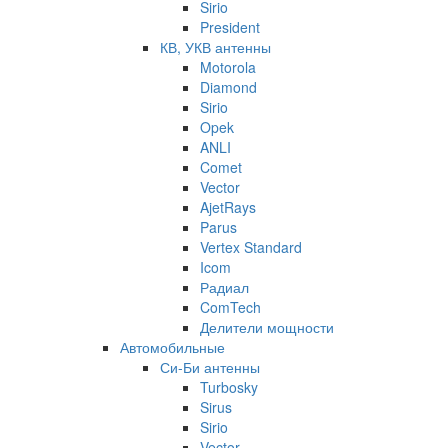
Sirio
President
КВ, УКВ антенны
Motorola
Diamond
Sirio
Opek
ANLI
Comet
Vector
AjetRays
Parus
Vertex Standard
Icom
Радиал
ComTech
Делители мощности
Автомобильные
Си-Би антенны
Turbosky
Sirus
Sirio
Vector