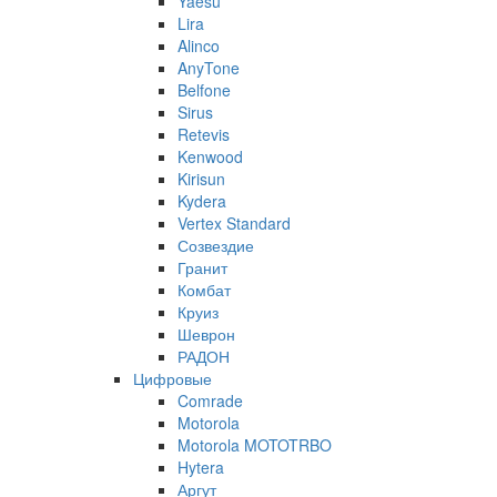
Yaesu
Lira
Alinco
AnyTone
Belfone
Sirus
Retevis
Kenwood
Kirisun
Kydera
Vertex Standard
Созвездие
Гранит
Комбат
Круиз
Шеврон
РАДОН
Цифровые
Comrade
Motorola
Motorola MOTOTRBO
Hytera
Аргут