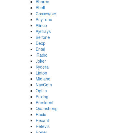
Abbree
Abell
Созвездие
AnyTone
Alinco
Ajetrays
Belfone
Dexp
Entel
iRadio
Joker
Kydera
Linton
Midland
NavCom
Optim
Puxing
President
Quansheng
Racio
Rexant
Retevis
Roger