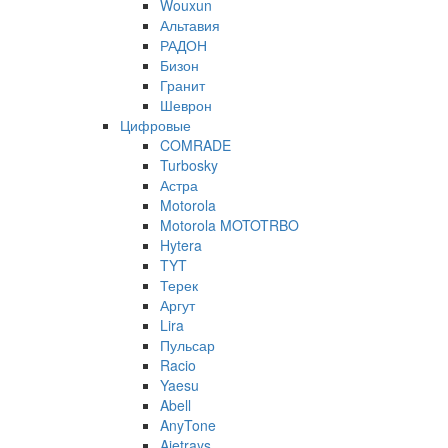
Wouxun
Альтавия
РАДОН
Бизон
Гранит
Шеврон
Цифровые
COMRADE
Turbosky
Астра
Motorola
Motorola MOTOTRBO
Hytera
TYT
Терек
Аргут
Lira
Пульсар
Racio
Yaesu
Abell
AnyTone
Ajetrays