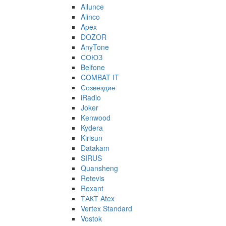
Ailunce
Alinco
Apex
DOZOR
AnyTone
СОЮЗ
Belfone
COMBAT IT
Созвездие
iRadio
Joker
Kenwood
Kydera
Kirisun
Datakam
SIRUS
Quansheng
Retevis
Rexant
ТАКТ Atex
Vertex Standard
Vostok