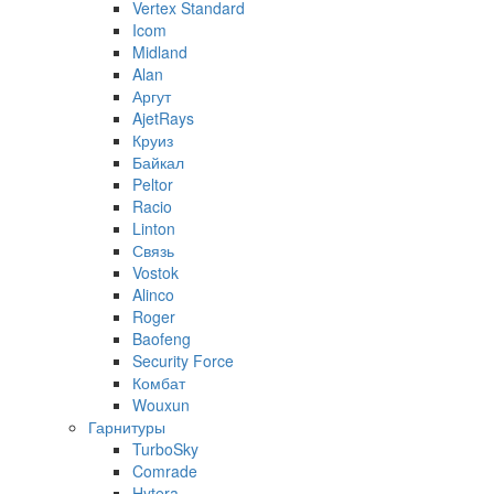
Vertex Standard
Icom
Midland
Alan
Аргут
AjetRays
Круиз
Байкал
Peltor
Racio
Linton
Связь
Vostok
Alinco
Roger
Baofeng
Security Force
Комбат
Wouxun
Гарнитуры
TurboSky
Comrade
Hytera