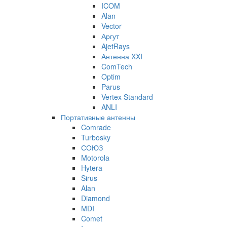
ICOM
Alan
Vector
Аргут
AjetRays
Антенна XXI
ComTech
Optim
Parus
Vertex Standard
ANLI
Портативные антенны
Comrade
Turbosky
СОЮЗ
Motorola
Hytera
Sirus
Alan
Diamond
MDI
Comet