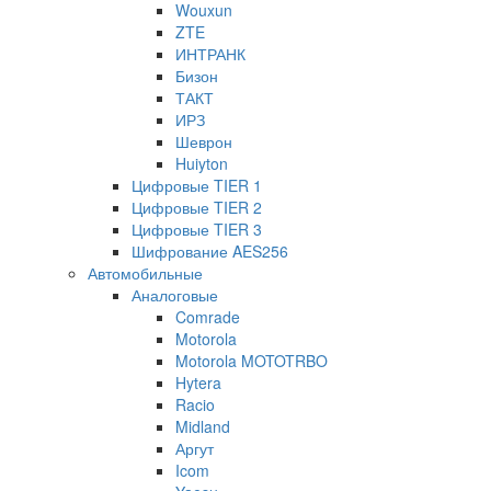
Wouxun
ZTE
ИНТРАНК
Бизон
ТАКТ
ИРЗ
Шеврон
Huiyton
Цифровые TIER 1
Цифровые TIER 2
Цифровые TIER 3
Шифрование AES256
Автомобильные
Аналоговые
Comrade
Motorola
Motorola MOTOTRBO
Hytera
Racio
Midland
Аргут
Icom