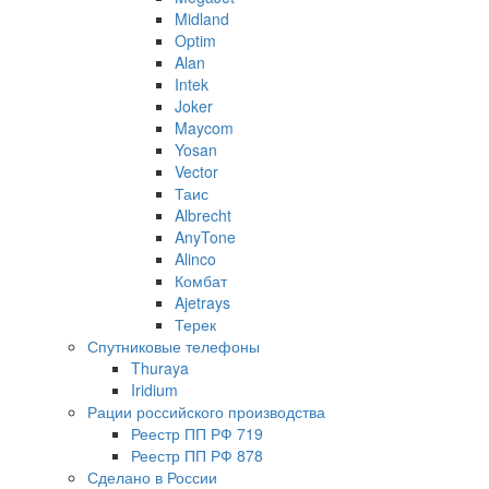
Midland
Optim
Alan
Intek
Joker
Maycom
Yosan
Vector
Таис
Albrecht
AnyTone
Alinco
Комбат
Ajetrays
Терек
Спутниковые телефоны
Thuraya
Iridium
Рации российского производства
Реестр ПП РФ 719
Реестр ПП РФ 878
Сделано в России