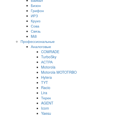
Байкал
Бизон
Грифон
ИРЗ
Круиз
Сова
Связь
Mdi
Профессиональные
Аналоговые
COMRADE
TurboSky
АСТРА
Motorola
Motorola MOTOTRBO
Hytera
TYT
Racio
Lira
Терек
AGENT
Icom
Yaesu