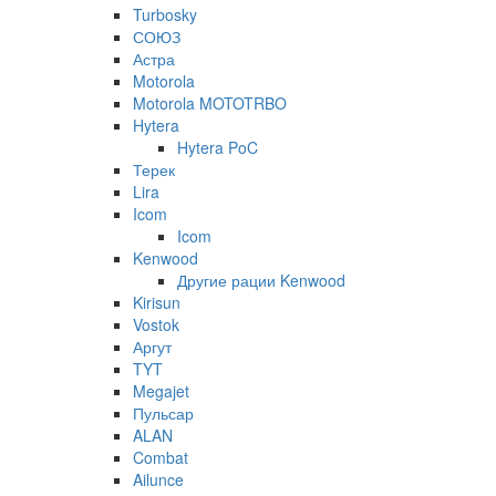
Turbosky
СОЮЗ
Астра
Motorola
Motorola MOTOTRBO
Hytera
Hytera PoC
Терек
Lira
Icom
Icom
Kenwood
Другие рации Kenwood
Kirisun
Vostok
Аргут
TYT
Megajet
Пульсар
ALAN
Combat
Ailunce