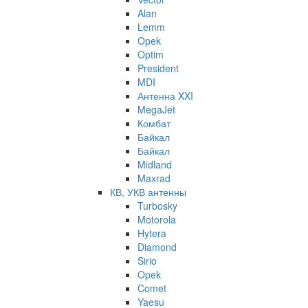
Alan
Lemm
Opek
Optim
President
MDI
Антенна XXI
MegaJet
Комбат
Байкал
Байкал
Midland
Maxrad
КВ, УКВ антенны
Turbosky
Motorola
Hytera
Diamond
Sirio
Opek
Comet
Yaesu