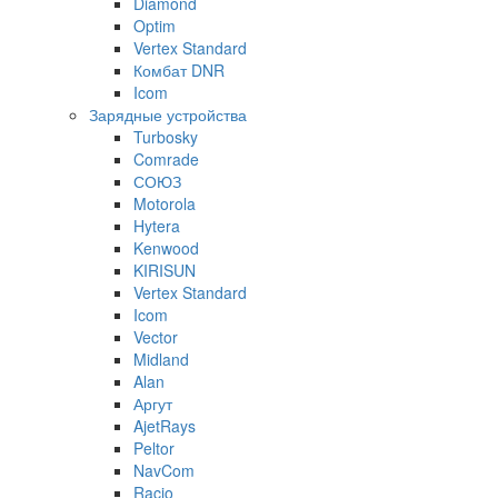
Diamond
Optim
Vertex Standard
Комбат DNR
Icom
Зарядные устройства
Turbosky
Comrade
СОЮЗ
Motorola
Hytera
Kenwood
KIRISUN
Vertex Standard
Icom
Vector
Midland
Alan
Аргут
AjetRays
Peltor
NavCom
Racio