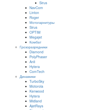
Sirus
NavCom
Linton
Roger
Мотогарнитуры
Sirus
OPTIM
Megajet
Комбат
Грозоразрядники
Diamond
PolyPhaser
Anli
Hytera
ComTech
Динамики
TurboSky
Motorola
Kenwood
Hytera
Midland
AjetRays