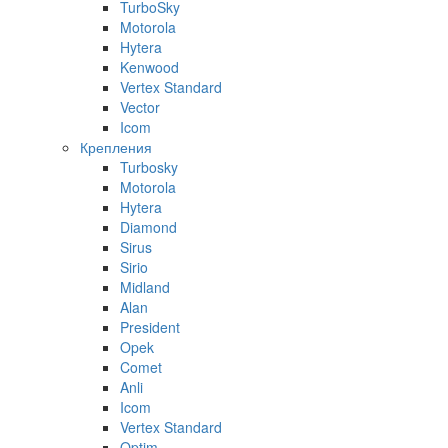
TurboSky
Motorola
Hytera
Kenwood
Vertex Standard
Vector
Icom
Крепления
Turbosky
Motorola
Hytera
Diamond
Sirus
Sirio
Midland
Alan
President
Opek
Comet
Anli
Icom
Vertex Standard
Optim