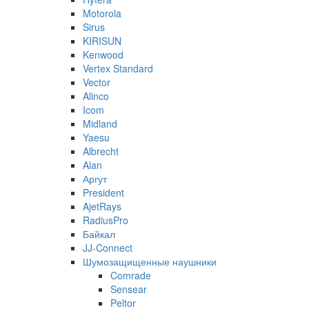
Motorola
Sirus
KIRISUN
Kenwood
Vertex Standard
Vector
Alinco
Icom
Midland
Yaesu
Albrecht
Alan
Аргут
President
AjetRays
RadiusPro
Байкал
JJ-Connect
Шумозащищенные наушники
Comrade
Sensear
Peltor