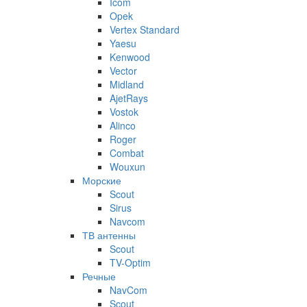
Icom
Opek
Vertex Standard
Yaesu
Kenwood
Vector
Midland
AjetRays
Vostok
Alinco
Roger
Combat
Wouxun
Морские
Scout
Sirus
Navcom
ТВ антенны
Scout
TV-Optim
Речные
NavCom
Scout