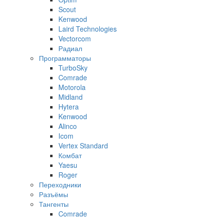
Scout
Kenwood
Laird Technologies
Vectorcom
Радиал
Программаторы
TurboSky
Comrade
Motorola
Midland
Hytera
Kenwood
Alinco
Icom
Vertex Standard
Комбат
Yaesu
Roger
Переходники
Разъёмы
Тангенты
Comrade