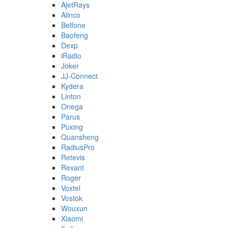
AjetRays
Alinco
Belfone
Baofeng
Dexp
iRadio
Joker
JJ-Connect
Kydera
Linton
Onega
Parus
Puxing
Quansheng
RadiusPro
Retevis
Rexant
Roger
Voxtel
Vostok
Wouxun
Xiaomi