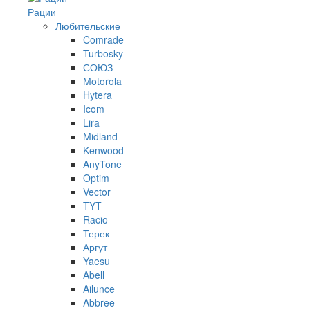
Рации
Любительские
Comrade
Turbosky
СОЮЗ
Motorola
Hytera
Icom
Lira
Midland
Kenwood
AnyTone
Optim
Vector
TYT
Racio
Терек
Аргут
Yaesu
Abell
Ailunce
Abbree