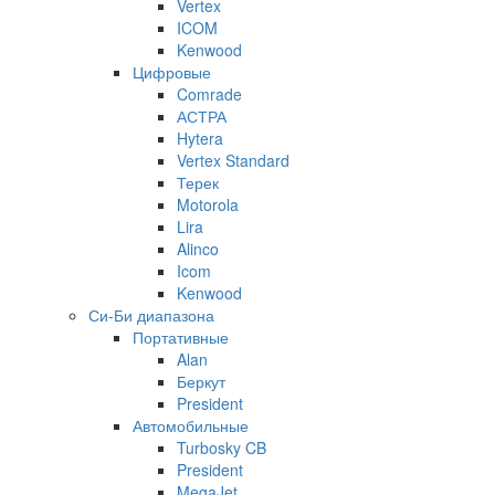
Vertex
ICOM
Kenwood
Цифровые
Comrade
АСТРА
Hytera
Vertex Standard
Терек
Motorola
Lira
Alinco
Icom
Kenwood
Си-Би диапазона
Портативные
Alan
Беркут
President
Автомобильные
Turbosky CB
President
MegaJet