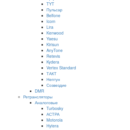
TYT
Пульсар
Belfone
Icom
Lira
Kenwood
Yaesu
Kirisun
AnyTone
Retevis
Kydera
Vertex Standard
ТАКТ
Нептун
Созвездие
DMR
Ретрансляторы
Аналоговые
Turbosky
АСТРА
Motorola
Hytera