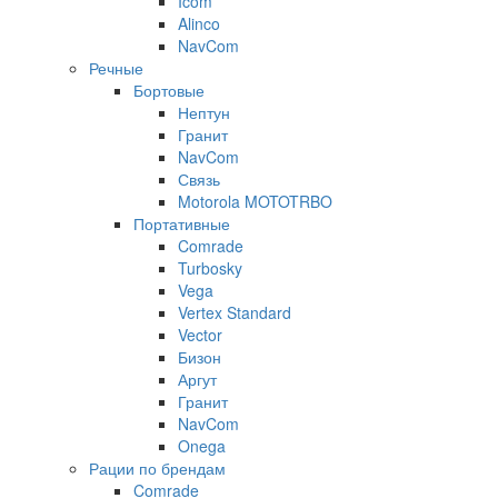
Icom
Alinco
NavCom
Речные
Бортовые
Нептун
Гранит
NavCom
Связь
Motorola MOTOTRBO
Портативные
Comrade
Turbosky
Vega
Vertex Standard
Vector
Бизон
Аргут
Гранит
NavCom
Onega
Рации по брендам
Comrade