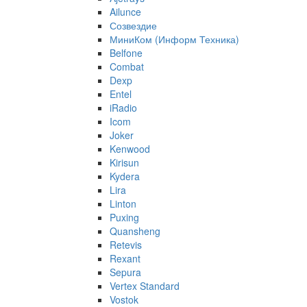
Ailunce
Созвездие
МиниКом (Информ Техника)
Belfone
Combat
Dexp
Entel
iRadio
Icom
Joker
Kenwood
Kirisun
Kydera
Lira
Linton
Puxing
Quansheng
Retevis
Rexant
Sepura
Vertex Standard
Vostok