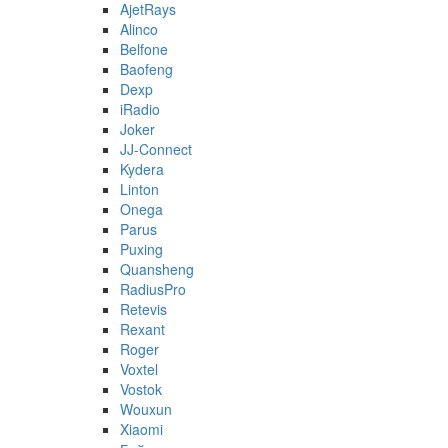
AjetRays
Alinco
Belfone
Baofeng
Dexp
iRadio
Joker
JJ-Connect
Kydera
Linton
Onega
Parus
Puxing
Quansheng
RadiusPro
Retevis
Rexant
Roger
Voxtel
Vostok
Wouxun
Xiaomi