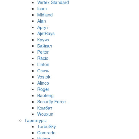
Vertex Standard
Icom
Midland
Alan
Аргут
AjetRays
Круиз
Байкал
Peltor
Racio
Linton
Связь
Vostok
Alinco
Roger
Baofeng
Security Force
Комбат
Wouxun
Гарнитуры
TurboSky
Comrade
Hytera