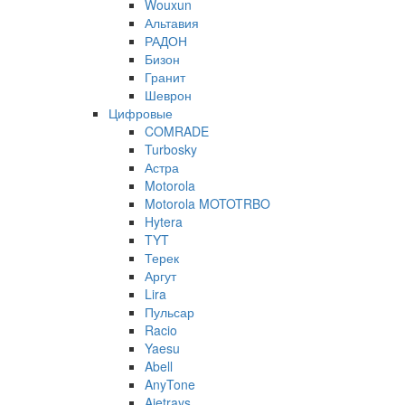
Wouxun
Альтавия
РАДОН
Бизон
Гранит
Шеврон
Цифровые
COMRADE
Turbosky
Астра
Motorola
Motorola MOTOTRBO
Hytera
TYT
Терек
Аргут
Lira
Пульсар
Racio
Yaesu
Abell
AnyTone
Ajetrays