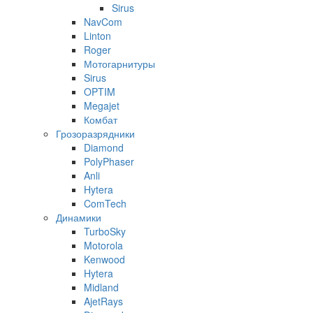
Sirus
NavCom
Linton
Roger
Мотогарнитуры
Sirus
OPTIM
Megajet
Комбат
Грозоразрядники
Diamond
PolyPhaser
Anli
Hytera
ComTech
Динамики
TurboSky
Motorola
Kenwood
Hytera
Midland
AjetRays