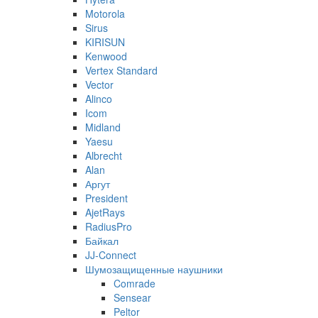
Motorola
Sirus
KIRISUN
Kenwood
Vertex Standard
Vector
Alinco
Icom
Midland
Yaesu
Albrecht
Alan
Аргут
President
AjetRays
RadiusPro
Байкал
JJ-Connect
Шумозащищенные наушники
Comrade
Sensear
Peltor