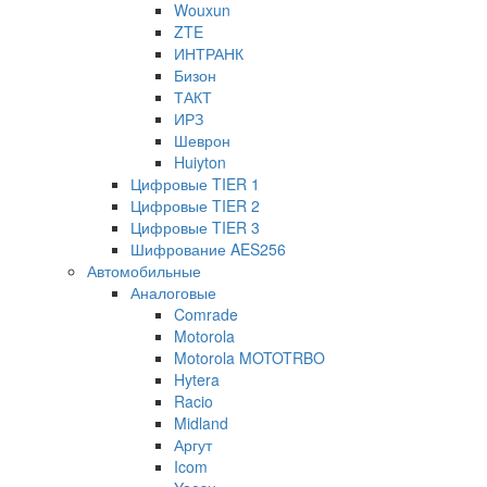
Wouxun
ZTE
ИНТРАНК
Бизон
ТАКТ
ИРЗ
Шеврон
Huiyton
Цифровые TIER 1
Цифровые TIER 2
Цифровые TIER 3
Шифрование AES256
Автомобильные
Аналоговые
Comrade
Motorola
Motorola MOTOTRBO
Hytera
Racio
Midland
Аргут
Icom