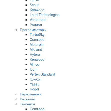
Scout
Kenwood
Laird Technologies
Vectorcom
Радиал
Программаторы
TurboSky
Comrade
Motorola
Midland
Hytera
Kenwood
Alinco
Icom
Vertex Standard
Комбат
Yaesu
Roger
Переходники
Разъёмы
Тангенты
Comrade