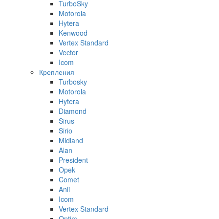
TurboSky
Motorola
Hytera
Kenwood
Vertex Standard
Vector
Icom
Крепления
Turbosky
Motorola
Hytera
Diamond
Sirus
Sirio
Midland
Alan
President
Opek
Comet
Anli
Icom
Vertex Standard
Optim