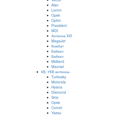
Alan
Lemm
Opek
Optim
President
MDI
Антенна XXI
MegaJet
Комбат
Байкал
Байкал
Midland
Maxrad
КВ, УКВ антенны
Turbosky
Motorola
Hytera
Diamond
Sirio
Opek
Comet
Yaesu