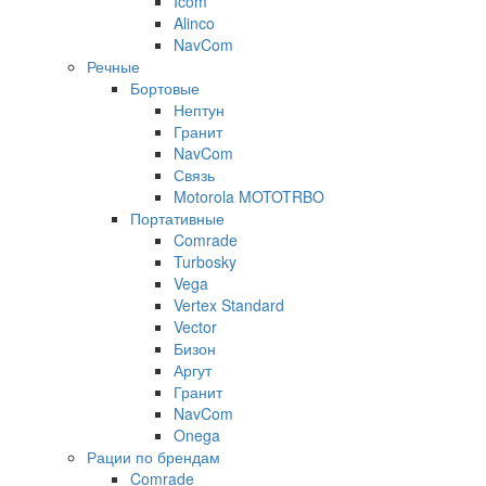
Icom
Alinco
NavCom
Речные
Бортовые
Нептун
Гранит
NavCom
Связь
Motorola MOTOTRBO
Портативные
Comrade
Turbosky
Vega
Vertex Standard
Vector
Бизон
Аргут
Гранит
NavCom
Onega
Рации по брендам
Comrade