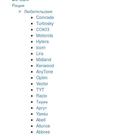
Рации
Любительские
Comrade
Turbosky
СОЮЗ
Motorola
Hytera
Icom
Lira
Midland
Kenwood
AnyTone
Optim
Vector
TYT
Racio
Терек
Аргут
Yaesu
Abell
Ailunce
Abbree