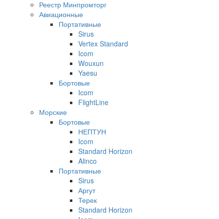
Реестр Минпромторг
Авиационные
Портативные
Sirus
Vertex Standard
Icom
Wouxun
Yaesu
Бортовые
Icom
FlightLine
Морские
Бортовые
НЕПТУН
Icom
Standard Horizon
Alinco
Портативные
Sirus
Аргут
Терек
Standard Horizon