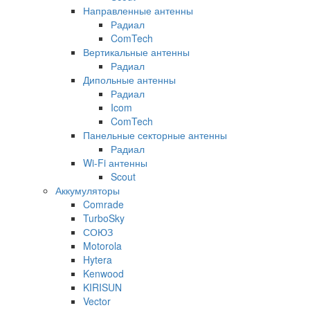
Направленные антенны
Радиал
ComTech
Вертикальные антенны
Радиал
Дипольные антенны
Радиал
Icom
ComTech
Панельные секторные антенны
Радиал
Wi-Fi антенны
Scout
Аккумуляторы
Comrade
TurboSky
СОЮЗ
Motorola
Hytera
Kenwood
KIRISUN
Vector