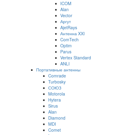
ICOM
Alan
Vector
Аргут
AjetRays
Антенна XXI
ComTech
Optim
Parus
Vertex Standard
ANLI
Портативные антенны
Comrade
Turbosky
СОЮЗ
Motorola
Hytera
Sirus
Alan
Diamond
MDI
Comet