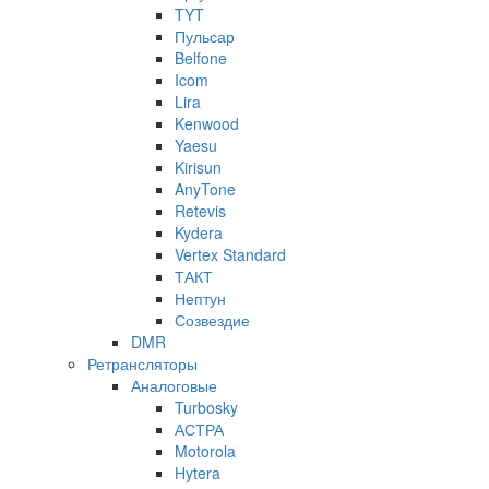
TYT
Пульсар
Belfone
Icom
Lira
Kenwood
Yaesu
Kirisun
AnyTone
Retevis
Kydera
Vertex Standard
ТАКТ
Нептун
Созвездие
DMR
Ретрансляторы
Аналоговые
Turbosky
АСТРА
Motorola
Hytera