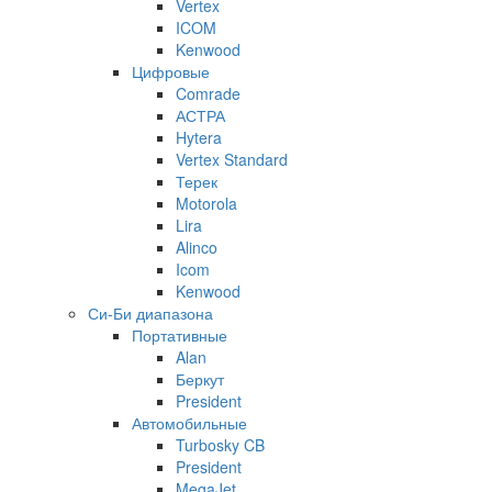
Vertex
ICOM
Kenwood
Цифровые
Comrade
АСТРА
Hytera
Vertex Standard
Терек
Motorola
Lira
Alinco
Icom
Kenwood
Си-Би диапазона
Портативные
Alan
Беркут
President
Автомобильные
Turbosky CB
President
MegaJet