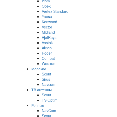
Icom
Opek
Vertex Standard
Yaesu
Kenwood
Vector
Midland
AjetRays
Vostok
Alinco
Roger
Combat
Wouxun
Морские
Scout
Sirus
Navcom
ТВ антенны
Scout
TV-Optim
Речные
NavCom
Scout