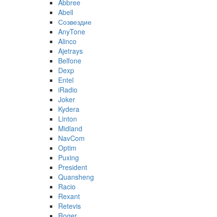
Abbree
Abell
Созвездие
AnyTone
Alinco
Ajetrays
Belfone
Dexp
Entel
iRadio
Joker
Kydera
Linton
Midland
NavCom
Optim
Puxing
President
Quansheng
Racio
Rexant
Retevis
Roger