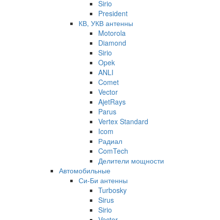
Sirio
President
КВ, УКВ антенны
Motorola
Diamond
Sirio
Opek
ANLI
Comet
Vector
AjetRays
Parus
Vertex Standard
Icom
Радиал
ComTech
Делители мощности
Автомобильные
Си-Би антенны
Turbosky
Sirus
Sirio
Vector