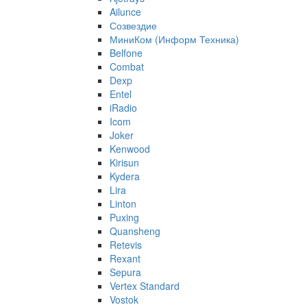
Ailunce
Созвездие
МиниКом (Информ Техника)
Belfone
Combat
Dexp
Entel
iRadio
Icom
Joker
Kenwood
Kirisun
Kydera
Lira
Linton
Puxing
Quansheng
Retevis
Rexant
Sepura
Vertex Standard
Vostok