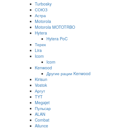
Turbosky
СОЮЗ
Астра
Motorola
Motorola MOTOTRBO
Hytera
Hytera PoC
Терек
Lira
Icom
Icom
Kenwood
Другие рации Kenwood
Kirisun
Vostok
Аргут
TYT
Megajet
Пульсар
ALAN
Combat
Ailunce