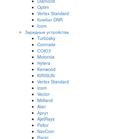
Diamond
Optim
Vertex Standard
Комбат DNR
Icom
Зарядные устройства
Turbosky
Comrade
СОЮЗ
Motorola
Hytera
Kenwood
KIRISUN
Vertex Standard
Icom
Vector
Midland
Alan
Аргут
AjetRays
Peltor
NavCom
Racio