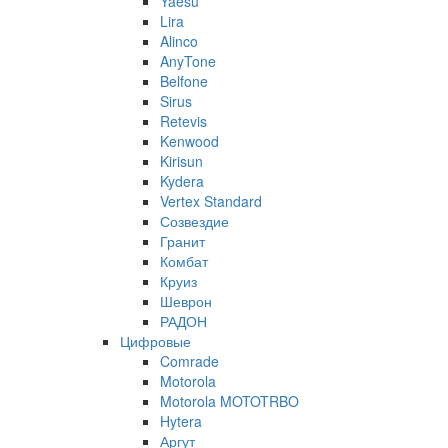
Yaesu
Lira
Alinco
AnyTone
Belfone
Sirus
Retevis
Kenwood
Kirisun
Kydera
Vertex Standard
Созвездие
Гранит
Комбат
Круиз
Шеврон
РАДОН
Цифровые
Comrade
Motorola
Motorola MOTOTRBO
Hytera
Аргут