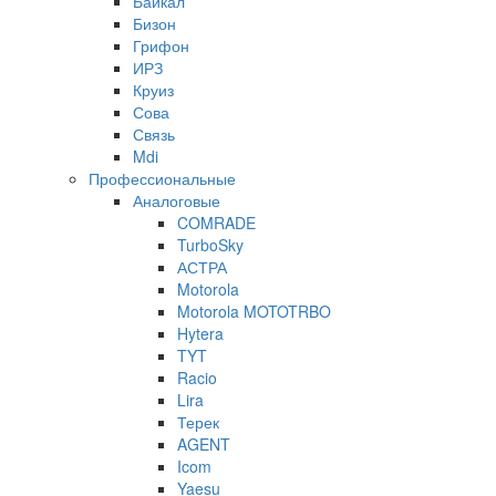
Байкал
Бизон
Грифон
ИРЗ
Круиз
Сова
Связь
Mdi
Профессиональные
Аналоговые
COMRADE
TurboSky
АСТРА
Motorola
Motorola MOTOTRBO
Hytera
TYT
Racio
Lira
Терек
AGENT
Icom
Yaesu