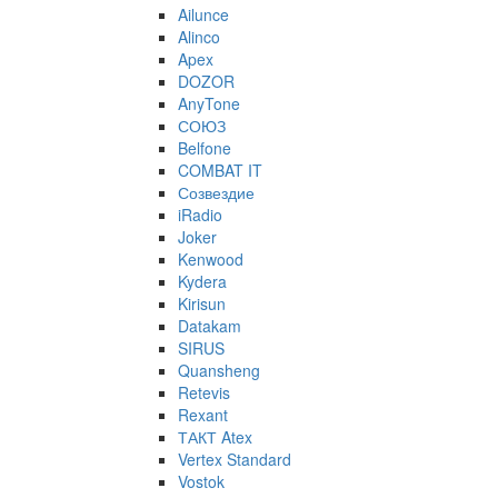
Ailunce
Alinco
Apex
DOZOR
AnyTone
СОЮЗ
Belfone
COMBAT IT
Созвездие
iRadio
Joker
Kenwood
Kydera
Kirisun
Datakam
SIRUS
Quansheng
Retevis
Rexant
ТАКТ Atex
Vertex Standard
Vostok