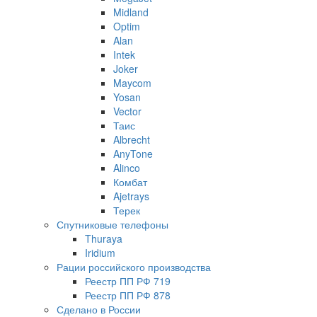
Midland
Optim
Alan
Intek
Joker
Maycom
Yosan
Vector
Таис
Albrecht
AnyTone
Alinco
Комбат
Ajetrays
Терек
Спутниковые телефоны
Thuraya
Iridium
Рации российского производства
Реестр ПП РФ 719
Реестр ПП РФ 878
Сделано в России