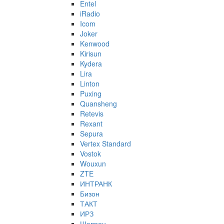
Entel
iRadio
Icom
Joker
Kenwood
Kirisun
Kydera
Lira
Linton
Puxing
Quansheng
Retevis
Rexant
Sepura
Vertex Standard
Vostok
Wouxun
ZTE
ИНТРАНК
Бизон
ТАКТ
ИРЗ
Шеврон