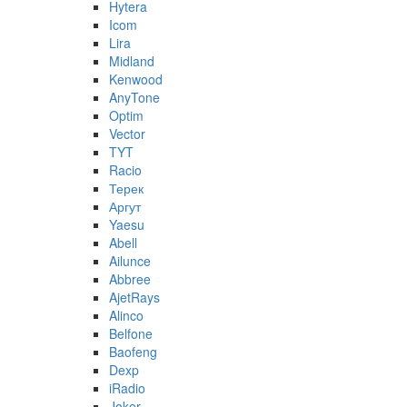
Hytera
Icom
Lira
Midland
Kenwood
AnyTone
Optim
Vector
TYT
Racio
Терек
Аргут
Yaesu
Abell
Ailunce
Abbree
AjetRays
Alinco
Belfone
Baofeng
Dexp
iRadio
Joker