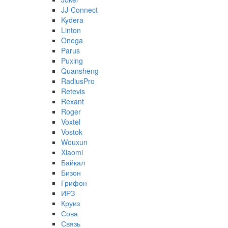
JJ-Connect
Kydera
Linton
Onega
Parus
Puxing
Quansheng
RadiusPro
Retevis
Rexant
Roger
Voxtel
Vostok
Wouxun
Xiaomi
Байкал
Бизон
Грифон
ИРЗ
Круиз
Сова
Связь