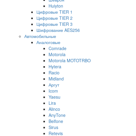
Huiyton
Цифровые TIER 1
Цифровые TIER 2
Цифровые TIER 3
Шифрование AES256
Автомобильные
Аналоговые
Comrade
Motorola
Motorola MOTOTRBO
Hytera
Racio
Midland
Аргут
Icom
Yaesu
Lira
Alinco
AnyTone
Belfone
Sirus
Retevis