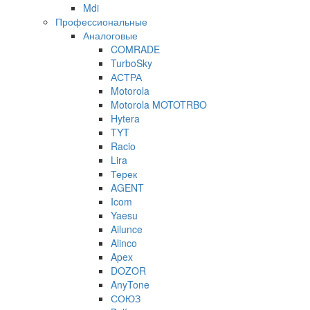
Mdi
Профессиональные
Аналоговые
COMRADE
TurboSky
АСТРА
Motorola
Motorola MOTOTRBO
Hytera
TYT
Racio
Lira
Терек
AGENT
Icom
Yaesu
Ailunce
Alinco
Apex
DOZOR
AnyTone
СОЮЗ