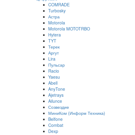
COMRADE
Turbosky
Астра
Motorola
Motorola MOTOTRBO
Hytera
TYT
Терек
Аргут
Lira
Пульсар
Racio
Yaesu
Abell
AnyTone
Ajetrays
Ailunce
Созвездие
МиниКом (Информ Техника)
Belfone
Combat
Dexp