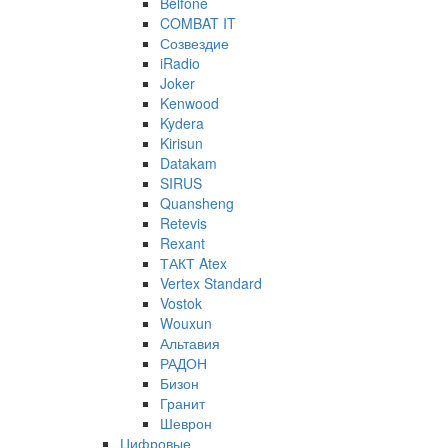
Belfone
COMBAT IT
Созвездие
iRadio
Joker
Kenwood
Kydera
Kirisun
Datakam
SIRUS
Quansheng
Retevis
Rexant
ТАКТ Atex
Vertex Standard
Vostok
Wouxun
Альтавия
РАДОН
Бизон
Гранит
Шеврон
Цифровые