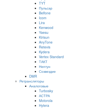
TYT
Пульсар
Belfone
Icom
Lira
Kenwood
Yaesu
Kirisun
AnyTone
Retevis
Kydera
Vertex Standard
ТАКТ
Нептун
Созвездие
DMR
Ретрансляторы
Аналоговые
Turbosky
АСТРА
Motorola
Hytera