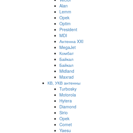
Alan
Lemm
Opek
Optim
President
MDI
Антенна XXI
MegaJet
Комбат
Байкал
Байкал
Midland
Maxrad
КВ, УКВ антенны
Turbosky
Motorola
Hytera
Diamond
Sirio
Opek
Comet
Yaesu