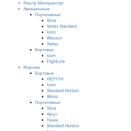
Реестр Минпромторг
Авиационные
Портативные
Sirus
Vertex Standard
Icom
Wouxun
Yaesu
Бортовые
Icom
FlightLine
Морские
Бортовые
НЕПТУН
Icom
Standard Horizon
Alinco
Портативные
Sirus
Аргут
Терек
Standard Horizon