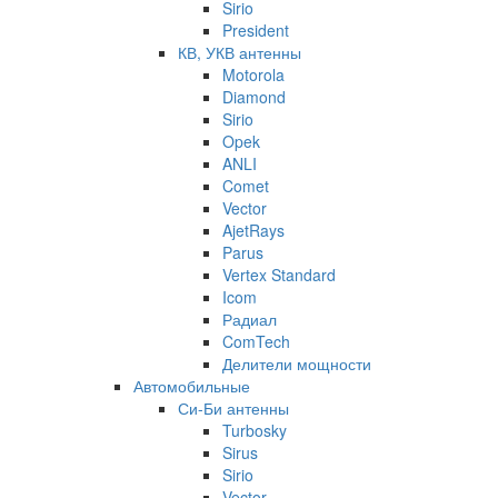
Sirio
President
КВ, УКВ антенны
Motorola
Diamond
Sirio
Opek
ANLI
Comet
Vector
AjetRays
Parus
Vertex Standard
Icom
Радиал
ComTech
Делители мощности
Автомобильные
Си-Би антенны
Turbosky
Sirus
Sirio
Vector