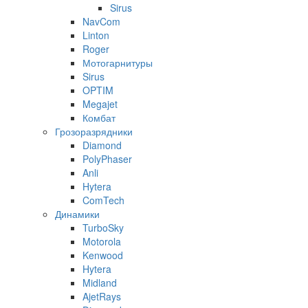
Sirus
NavCom
Linton
Roger
Мотогарнитуры
Sirus
OPTIM
Megajet
Комбат
Грозоразрядники
Diamond
PolyPhaser
Anli
Hytera
ComTech
Динамики
TurboSky
Motorola
Kenwood
Hytera
Midland
AjetRays