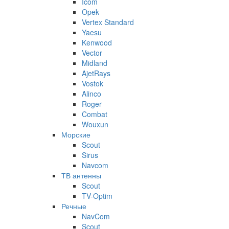
Icom
Opek
Vertex Standard
Yaesu
Kenwood
Vector
Midland
AjetRays
Vostok
Alinco
Roger
Combat
Wouxun
Морские
Scout
Sirus
Navcom
ТВ антенны
Scout
TV-Optim
Речные
NavCom
Scout