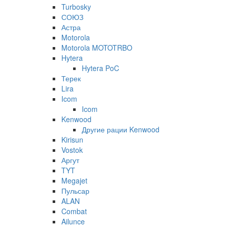
Turbosky
СОЮЗ
Астра
Motorola
Motorola MOTOTRBO
Hytera
Hytera PoC
Терек
Lira
Icom
Icom
Kenwood
Другие рации Kenwood
Kirisun
Vostok
Аргут
TYT
Megajet
Пульсар
ALAN
Combat
Ailunce