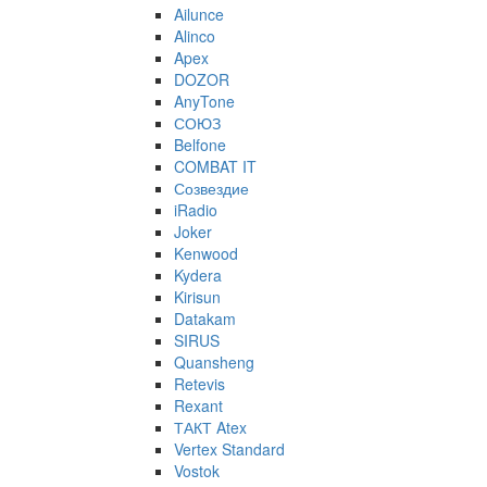
Ailunce
Alinco
Apex
DOZOR
AnyTone
СОЮЗ
Belfone
COMBAT IT
Созвездие
iRadio
Joker
Kenwood
Kydera
Kirisun
Datakam
SIRUS
Quansheng
Retevis
Rexant
ТАКТ Atex
Vertex Standard
Vostok