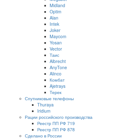
Midland
Optim
Alan
Intek
Joker
Maycom
Yosan
Vector
Таис
Albrecht
AnyTone
Alinco
Комбат
Ajetrays
Терек
Спутниковые телефоны
Thuraya
Iridium
Рации российского производства
Реестр ПП РФ 719
Реестр ПП РФ 878
Сделано в России