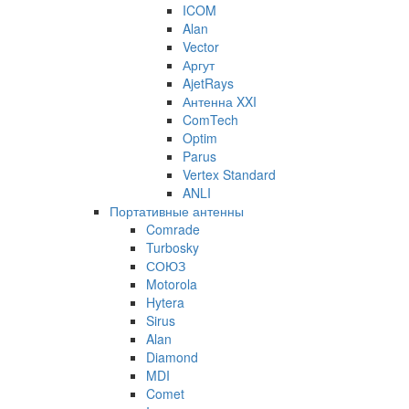
ICOM
Alan
Vector
Аргут
AjetRays
Антенна XXI
ComTech
Optim
Parus
Vertex Standard
ANLI
Портативные антенны
Comrade
Turbosky
СОЮЗ
Motorola
Hytera
Sirus
Alan
Diamond
MDI
Comet