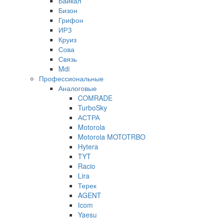
Байкал
Бизон
Грифон
ИРЗ
Круиз
Сова
Связь
Mdi
Профессиональные
Аналоговые
COMRADE
TurboSky
АСТРА
Motorola
Motorola MOTOTRBO
Hytera
TYT
Racio
Lira
Терек
AGENT
Icom
Yaesu