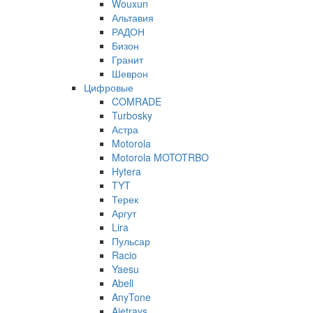
Wouxun
Альтавия
РАДОН
Бизон
Гранит
Шеврон
Цифровые
COMRADE
Turbosky
Астра
Motorola
Motorola MOTOTRBO
Hytera
TYT
Терек
Аргут
Lira
Пульсар
Racio
Yaesu
Abell
AnyTone
Ajetrays