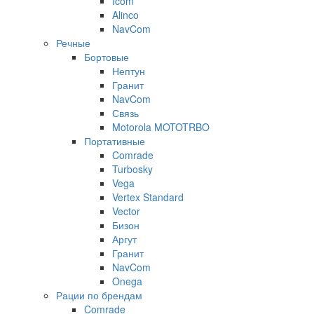
Icom
Alinco
NavCom
Речные
Бортовые
Нептун
Гранит
NavCom
Связь
Motorola MOTOTRBO
Портативные
Comrade
Turbosky
Vega
Vertex Standard
Vector
Бизон
Аргут
Гранит
NavCom
Onega
Рации по брендам
Comrade