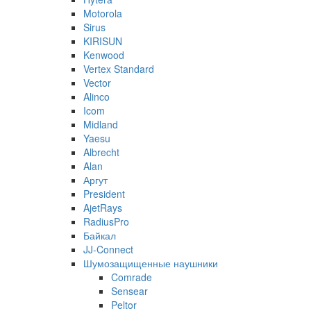
Motorola
Sirus
KIRISUN
Kenwood
Vertex Standard
Vector
Alinco
Icom
Midland
Yaesu
Albrecht
Alan
Аргут
President
AjetRays
RadiusPro
Байкал
JJ-Connect
Шумозащищенные наушники
Comrade
Sensear
Peltor