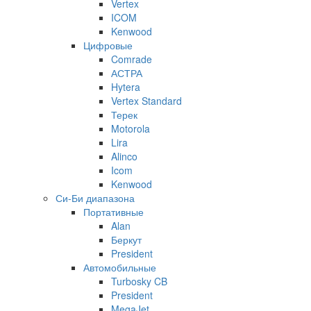
Vertex
ICOM
Kenwood
Цифровые
Comrade
АСТРА
Hytera
Vertex Standard
Терек
Motorola
Lira
Alinco
Icom
Kenwood
Си-Би диапазона
Портативные
Alan
Беркут
President
Автомобильные
Turbosky CB
President
MegaJet