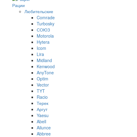
Рации
Любительские
Comrade
Turbosky
СОЮЗ
Motorola
Hytera
Icom
Lira
Midland
Kenwood
AnyTone
Optim
Vector
TYT
Racio
Терек
Аргут
Yaesu
Abell
Ailunce
Abbree