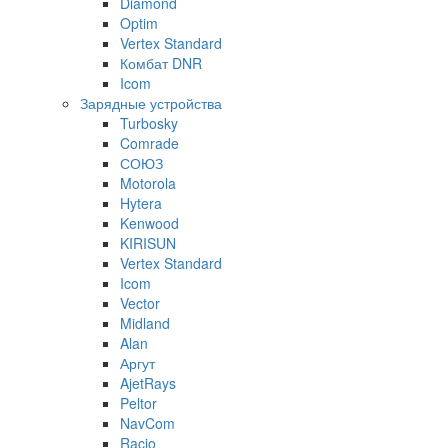
Diamond
Optim
Vertex Standard
Комбат DNR
Icom
Зарядные устройства
Turbosky
Comrade
СОЮЗ
Motorola
Hytera
Kenwood
KIRISUN
Vertex Standard
Icom
Vector
Midland
Alan
Аргут
AjetRays
Peltor
NavCom
Racio