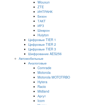
Wouxun
ZTE
ИНТРАНК
Бизон
ТАКТ
ИРЗ
Шеврон
Huiyton
Цифровые TIER 1
Цифровые TIER 2
Цифровые TIER 3
Шифрование AES256
Автомобильные
Аналоговые
Comrade
Motorola
Motorola MOTOTRBO
Hytera
Racio
Midland
Аргут
Icom