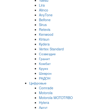
Yaesu
Lira
Alinco
AnyTone
Belfone
Sirus
Retevis
Kenwood
Kirisun
Kydera
Vertex Standard
Созвездие
Гранит
Комбат
Круиз
Шеврон
РАДОН
Цифровые
Comrade
Motorola
Motorola MOTOTRBO
Hytera
Аргут