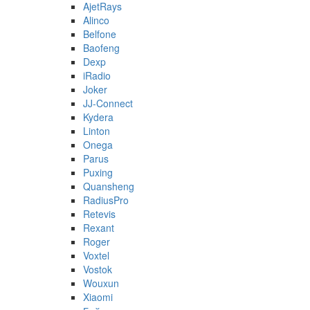
AjetRays
Alinco
Belfone
Baofeng
Dexp
iRadio
Joker
JJ-Connect
Kydera
Linton
Onega
Parus
Puxing
Quansheng
RadiusPro
Retevis
Rexant
Roger
Voxtel
Vostok
Wouxun
Xiaomi