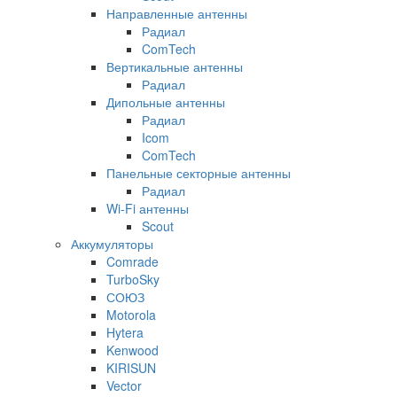
Направленные антенны
Радиал
ComTech
Вертикальные антенны
Радиал
Дипольные антенны
Радиал
Icom
ComTech
Панельные секторные антенны
Радиал
Wi-Fi антенны
Scout
Аккумуляторы
Comrade
TurboSky
СОЮЗ
Motorola
Hytera
Kenwood
KIRISUN
Vector