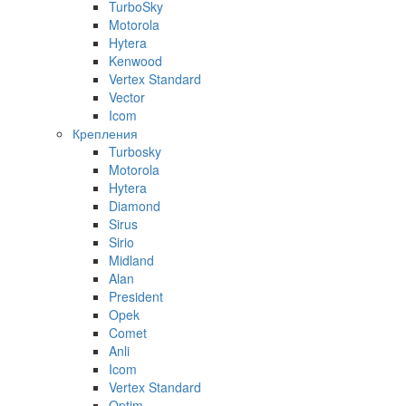
TurboSky
Motorola
Hytera
Kenwood
Vertex Standard
Vector
Icom
Крепления
Turbosky
Motorola
Hytera
Diamond
Sirus
Sirio
Midland
Alan
President
Opek
Comet
Anli
Icom
Vertex Standard
Optim