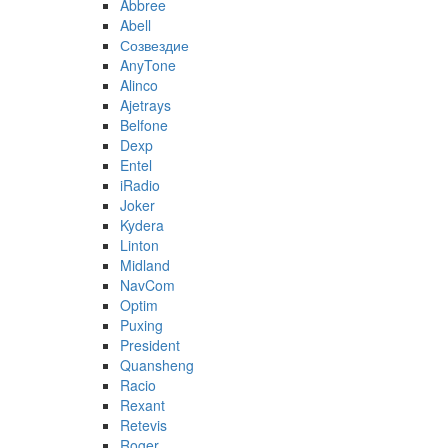
Abbree
Abell
Созвездие
AnyTone
Alinco
Ajetrays
Belfone
Dexp
Entel
iRadio
Joker
Kydera
Linton
Midland
NavCom
Optim
Puxing
President
Quansheng
Racio
Rexant
Retevis
Roger