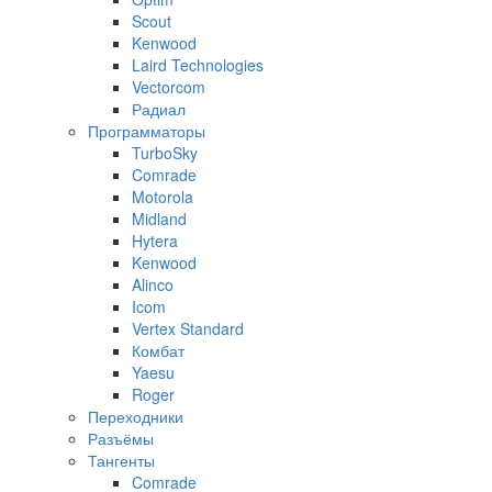
Scout
Kenwood
Laird Technologies
Vectorcom
Радиал
Программаторы
TurboSky
Comrade
Motorola
Midland
Hytera
Kenwood
Alinco
Icom
Vertex Standard
Комбат
Yaesu
Roger
Переходники
Разъёмы
Тангенты
Comrade