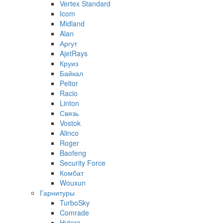
Vertex Standard
Icom
Midland
Alan
Аргут
AjetRays
Круиз
Байкал
Peltor
Racio
Linton
Связь
Vostok
Alinco
Roger
Baofeng
Security Force
Комбат
Wouxun
Гарнитуры
TurboSky
Comrade
Hytera