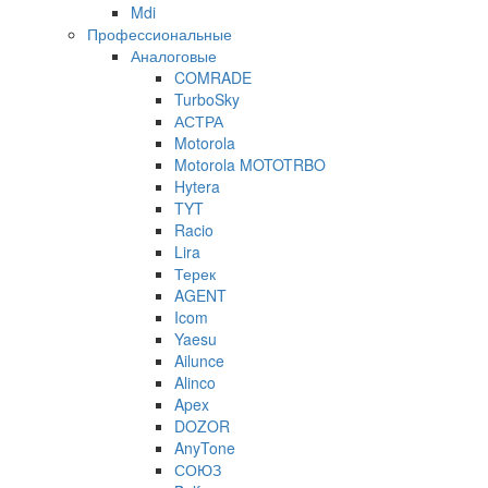
Mdi
Профессиональные
Аналоговые
COMRADE
TurboSky
АСТРА
Motorola
Motorola MOTOTRBO
Hytera
TYT
Racio
Lira
Терек
AGENT
Icom
Yaesu
Ailunce
Alinco
Apex
DOZOR
AnyTone
СОЮЗ