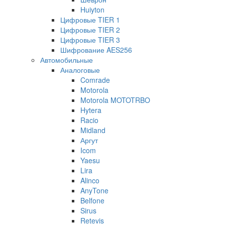
Huiyton
Цифровые TIER 1
Цифровые TIER 2
Цифровые TIER 3
Шифрование AES256
Автомобильные
Аналоговые
Comrade
Motorola
Motorola MOTOTRBO
Hytera
Racio
Midland
Аргут
Icom
Yaesu
Lira
Alinco
AnyTone
Belfone
Sirus
Retevis