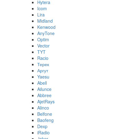
Hytera
Icom
Lira
Midland
Kenwood
AnyTone
Optim
Vector
TYT
Racio
Терек
Аргут
Yaesu
Abell
Ailunce
Abbree
AjetRays
Alinco
Belfone
Baofeng
Dexp
iRadio
Joker