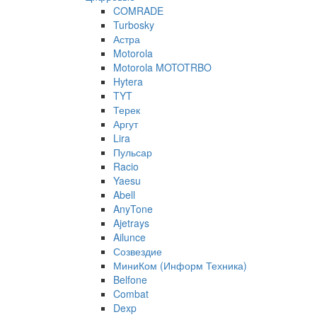
COMRADE
Turbosky
Астра
Motorola
Motorola MOTOTRBO
Hytera
TYT
Терек
Аргут
Lira
Пульсар
Racio
Yaesu
Abell
AnyTone
Ajetrays
Ailunce
Созвездие
МиниКом (Информ Техника)
Belfone
Combat
Dexp