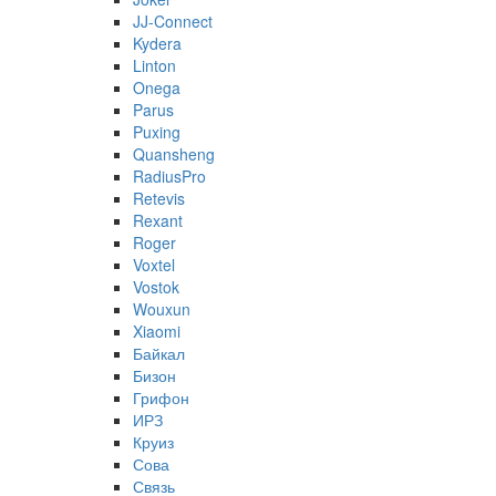
JJ-Connect
Kydera
Linton
Onega
Parus
Puxing
Quansheng
RadiusPro
Retevis
Rexant
Roger
Voxtel
Vostok
Wouxun
Xiaomi
Байкал
Бизон
Грифон
ИРЗ
Круиз
Сова
Связь