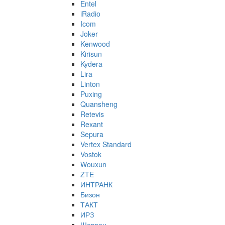
Entel
iRadio
Icom
Joker
Kenwood
Kirisun
Kydera
Lira
Linton
Puxing
Quansheng
Retevis
Rexant
Sepura
Vertex Standard
Vostok
Wouxun
ZTE
ИНТРАНК
Бизон
ТАКТ
ИРЗ
Шеврон