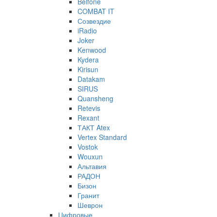
Belfone
COMBAT IT
Созвездие
iRadio
Joker
Kenwood
Kydera
Kirisun
Datakam
SIRUS
Quansheng
Retevis
Rexant
ТАКТ Atex
Vertex Standard
Vostok
Wouxun
Альтавия
РАДОН
Бизон
Гранит
Шеврон
Цифровые