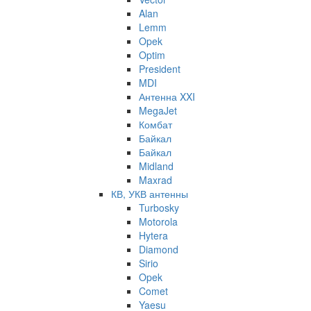
Alan
Lemm
Opek
Optim
President
MDI
Антенна XXI
MegaJet
Комбат
Байкал
Байкал
Midland
Maxrad
КВ, УКВ антенны
Turbosky
Motorola
Hytera
Diamond
Sirio
Opek
Comet
Yaesu