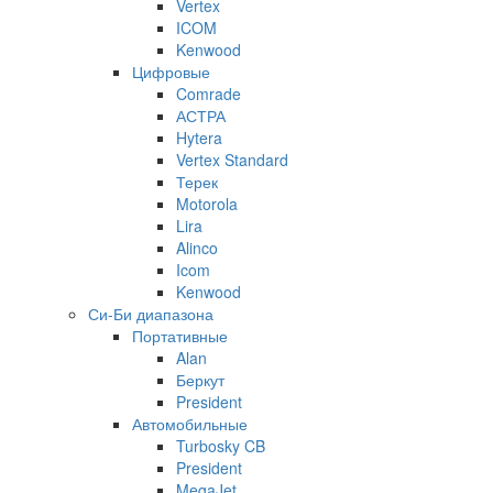
Vertex
ICOM
Kenwood
Цифровые
Comrade
АСТРА
Hytera
Vertex Standard
Терек
Motorola
Lira
Alinco
Icom
Kenwood
Си-Би диапазона
Портативные
Alan
Беркут
President
Автомобильные
Turbosky CB
President
MegaJet