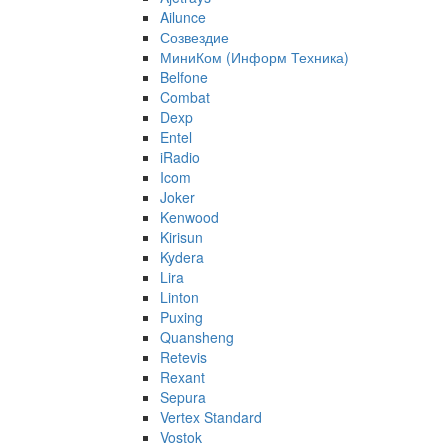
Ailunce
Созвездие
МиниКом (Информ Техника)
Belfone
Combat
Dexp
Entel
iRadio
Icom
Joker
Kenwood
Kirisun
Kydera
Lira
Linton
Puxing
Quansheng
Retevis
Rexant
Sepura
Vertex Standard
Vostok