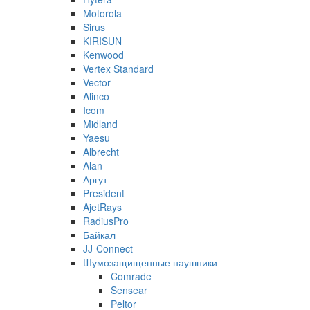
Motorola
Sirus
KIRISUN
Kenwood
Vertex Standard
Vector
Alinco
Icom
Midland
Yaesu
Albrecht
Alan
Аргут
President
AjetRays
RadiusPro
Байкал
JJ-Connect
Шумозащищенные наушники
Comrade
Sensear
Peltor