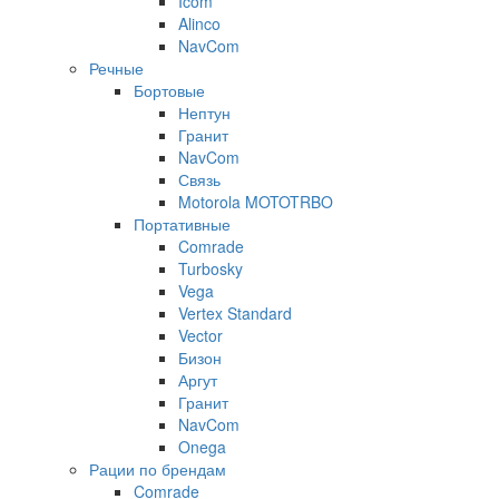
Icom
Alinco
NavCom
Речные
Бортовые
Нептун
Гранит
NavCom
Связь
Motorola MOTOTRBO
Портативные
Comrade
Turbosky
Vega
Vertex Standard
Vector
Бизон
Аргут
Гранит
NavCom
Onega
Рации по брендам
Comrade