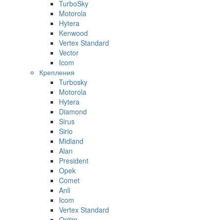
TurboSky
Motorola
Hytera
Kenwood
Vertex Standard
Vector
Icom
Крепления
Turbosky
Motorola
Hytera
Diamond
Sirus
Sirio
Midland
Alan
President
Opek
Comet
Anli
Icom
Vertex Standard
Optim