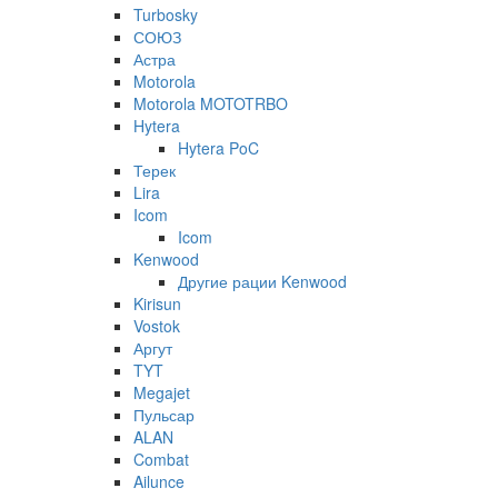
Turbosky
СОЮЗ
Астра
Motorola
Motorola MOTOTRBO
Hytera
Hytera PoC
Терек
Lira
Icom
Icom
Kenwood
Другие рации Kenwood
Kirisun
Vostok
Аргут
TYT
Megajet
Пульсар
ALAN
Combat
Ailunce