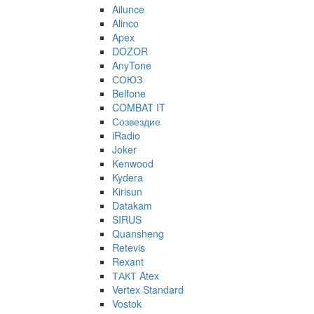
Ailunce
Alinco
Apex
DOZOR
AnyTone
СОЮЗ
Belfone
COMBAT IT
Созвездие
iRadio
Joker
Kenwood
Kydera
Kirisun
Datakam
SIRUS
Quansheng
Retevis
Rexant
ТАКТ Atex
Vertex Standard
Vostok