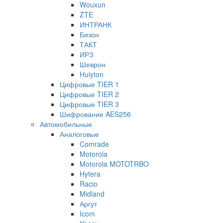
Wouxun
ZTE
ИНТРАНК
Бизон
ТАКТ
ИРЗ
Шеврон
Huiyton
Цифровые TIER 1
Цифровые TIER 2
Цифровые TIER 3
Шифрование AES256
Автомобильные
Аналоговые
Comrade
Motorola
Motorola MOTOTRBO
Hytera
Racio
Midland
Аргут
Icom