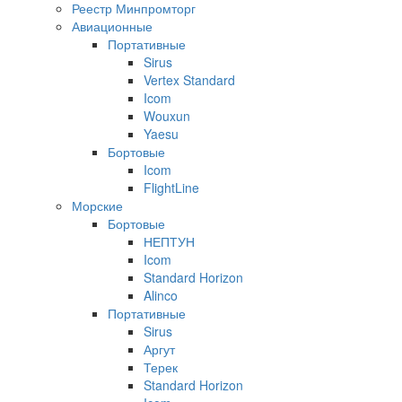
Реестр Минпромторг
Авиационные
Портативные
Sirus
Vertex Standard
Icom
Wouxun
Yaesu
Бортовые
Icom
FlightLine
Морские
Бортовые
НЕПТУН
Icom
Standard Horizon
Alinco
Портативные
Sirus
Аргут
Терек
Standard Horizon