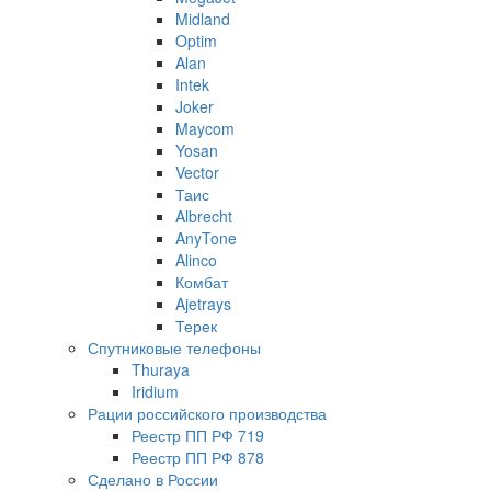
Midland
Optim
Alan
Intek
Joker
Maycom
Yosan
Vector
Таис
Albrecht
AnyTone
Alinco
Комбат
Ajetrays
Терек
Спутниковые телефоны
Thuraya
Iridium
Рации российского производства
Реестр ПП РФ 719
Реестр ПП РФ 878
Сделано в России