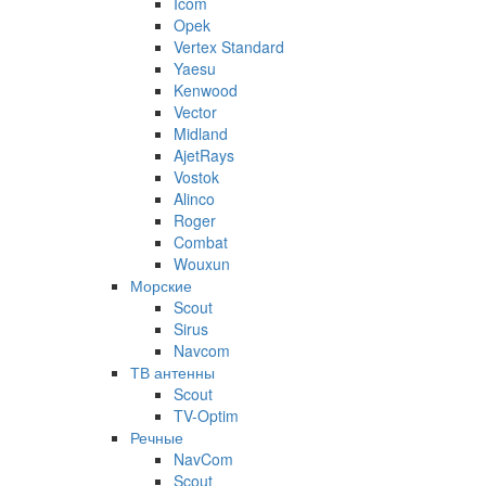
Icom
Opek
Vertex Standard
Yaesu
Kenwood
Vector
Midland
AjetRays
Vostok
Alinco
Roger
Combat
Wouxun
Морские
Scout
Sirus
Navcom
ТВ антенны
Scout
TV-Optim
Речные
NavCom
Scout