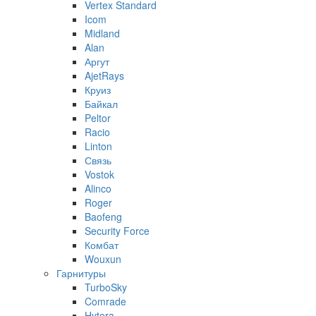
Vertex Standard
Icom
Midland
Alan
Аргут
AjetRays
Круиз
Байкал
Peltor
Racio
Linton
Связь
Vostok
Alinco
Roger
Baofeng
Security Force
Комбат
Wouxun
Гарнитуры
TurboSky
Comrade
Hytera