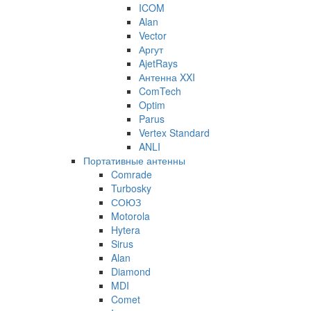
ICOM
Alan
Vector
Аргут
AjetRays
Антенна XXI
ComTech
Optim
Parus
Vertex Standard
ANLI
Портативные антенны
Comrade
Turbosky
СОЮЗ
Motorola
Hytera
Sirus
Alan
Diamond
MDI
Comet