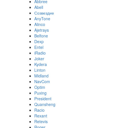
Abbree
Abell
Созвездие
AnyTone
Alinco
Ajetrays
Belfone
Dexp
Entel
iRadio
Joker
Kydera
Linton
Midland
NavCom
Optim
Puxing
President
Quansheng
Racio
Rexant
Retevis
Roger