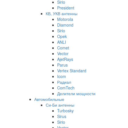
Sirio
President
КВ, УКВ антенны
Motorola
Diamond
Sirio
Opek
ANLI
Comet
Vector
AjetRays
Parus
Vertex Standard
Icom
Радиал
ComTech
Делители мощности
Автомобильные
Си-Би антенны
Turbosky
Sirus
Sirio
Vector