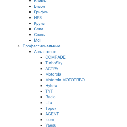
Байкал
Бизон
Грифон
ИРЗ
Круиз
Сова
Связь
Mdi
Профессиональные
Аналоговые
COMRADE
TurboSky
АСТРА
Motorola
Motorola MOTOTRBO
Hytera
TYT
Racio
Lira
Терек
AGENT
Icom
Yaesu