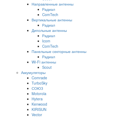
Направленные антенны
Радиал
ComTech
Вертикальные антенны
Радиал
Дипольные антенны
Радиал
Icom
ComTech
Панельные секторные антенны
Радиал
Wi-Fi антенны
Scout
Аккумуляторы
Comrade
TurboSky
СОЮЗ
Motorola
Hytera
Kenwood
KIRISUN
Vector