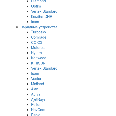
Diamond
Optim
Vertex Standard
Комбат DNR
Icom
Зарядные устройства
Turbosky
Comrade
СОЮЗ
Motorola
Hytera
Kenwood
KIRISUN
Vertex Standard
Icom
Vector
Midland
Alan
Аргут
AjetRays
Peltor
NavCom
Racio