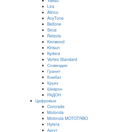
Yaesu
Lira
Alinco
AnyTone
Belfone
Sirus
Retevis
Kenwood
Kirisun
Kydera
Vertex Standard
Созвездие
Гранит
Комбат
Круиз
Шеврон
РАДОН
Цифровые
Comrade
Motorola
Motorola MOTOTRBO
Hytera
Аргут