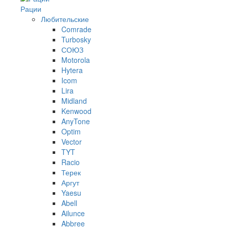
Рации
Любительские
Comrade
Turbosky
СОЮЗ
Motorola
Hytera
Icom
Lira
Midland
Kenwood
AnyTone
Optim
Vector
TYT
Racio
Терек
Аргут
Yaesu
Abell
Ailunce
Abbree