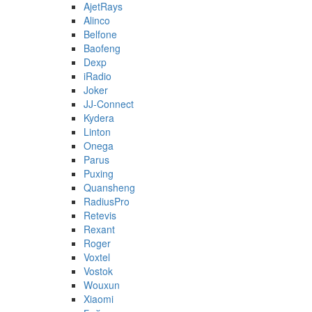
AjetRays
Alinco
Belfone
Baofeng
Dexp
iRadio
Joker
JJ-Connect
Kydera
Linton
Onega
Parus
Puxing
Quansheng
RadiusPro
Retevis
Rexant
Roger
Voxtel
Vostok
Wouxun
Xiaomi