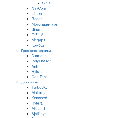
Sirus
NavCom
Linton
Roger
Мотогарнитуры
Sirus
OPTIM
Megajet
Комбат
Грозоразрядники
Diamond
PolyPhaser
Anli
Hytera
ComTech
Динамики
TurboSky
Motorola
Kenwood
Hytera
Midland
AjetRays