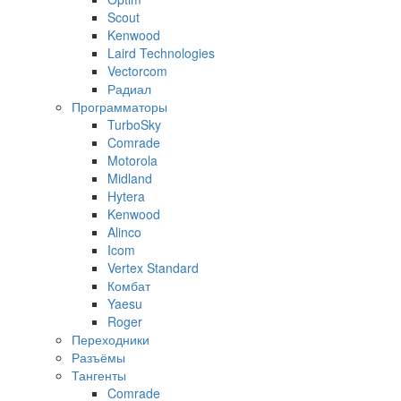
Scout
Kenwood
Laird Technologies
Vectorcom
Радиал
Программаторы
TurboSky
Comrade
Motorola
Midland
Hytera
Kenwood
Alinco
Icom
Vertex Standard
Комбат
Yaesu
Roger
Переходники
Разъёмы
Тангенты
Comrade