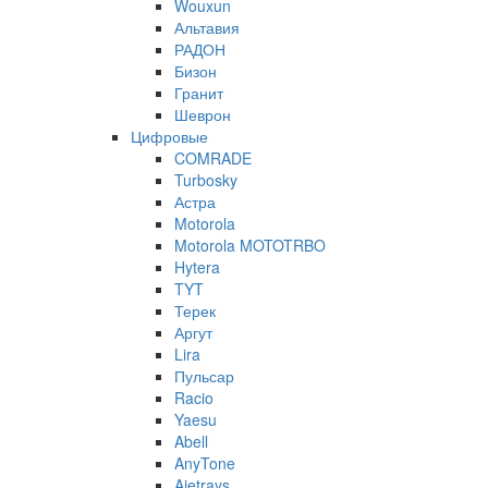
Wouxun
Альтавия
РАДОН
Бизон
Гранит
Шеврон
Цифровые
COMRADE
Turbosky
Астра
Motorola
Motorola MOTOTRBO
Hytera
TYT
Терек
Аргут
Lira
Пульсар
Racio
Yaesu
Abell
AnyTone
Ajetrays