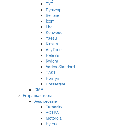
TYT
Пульсар
Belfone
Icom
Lira
Kenwood
Yaesu
Kirisun
AnyTone
Retevis
Kydera
Vertex Standard
ТАКТ
Нептун
Созвездие
DMR
Ретрансляторы
Аналоговые
Turbosky
АСТРА
Motorola
Hytera