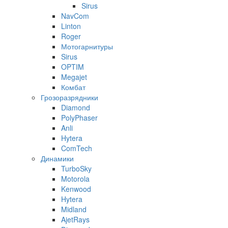
Sirus
NavCom
Linton
Roger
Мотогарнитуры
Sirus
OPTIM
Megajet
Комбат
Грозоразрядники
Diamond
PolyPhaser
Anli
Hytera
ComTech
Динамики
TurboSky
Motorola
Kenwood
Hytera
Midland
AjetRays