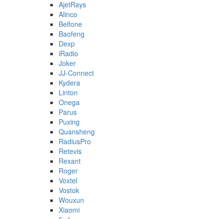
AjetRays
Alinco
Belfone
Baofeng
Dexp
iRadio
Joker
JJ-Connect
Kydera
Linton
Onega
Parus
Puxing
Quansheng
RadiusPro
Retevis
Rexant
Roger
Voxtel
Vostok
Wouxun
Xiaomi