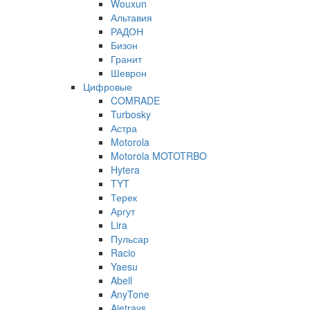
Wouxun
Альтавия
РАДОН
Бизон
Гранит
Шеврон
Цифровые
COMRADE
Turbosky
Астра
Motorola
Motorola MOTOTRBO
Hytera
TYT
Терек
Аргут
Lira
Пульсар
Racio
Yaesu
Abell
AnyTone
Ajetrays