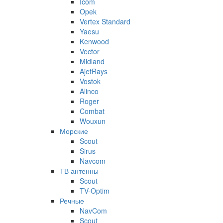
Icom
Opek
Vertex Standard
Yaesu
Kenwood
Vector
Midland
AjetRays
Vostok
Alinco
Roger
Combat
Wouxun
Морские
Scout
Sirus
Navcom
ТВ антенны
Scout
TV-Optim
Речные
NavCom
Scout