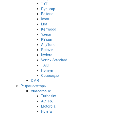
TYT
Пульсар
Belfone
Icom
Lira
Kenwood
Yaesu
Kirisun
AnyTone
Retevis
Kydera
Vertex Standard
ТАКТ
Нептун
Созвездие
DMR
Ретрансляторы
Аналоговые
Turbosky
АСТРА
Motorola
Hytera