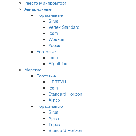
Реестр Минпромторг
Авиационные
Портативные
Sirus
Vertex Standard
Icom
Wouxun
Yaesu
Бортовые
Icom
FlightLine
Морские
Бортовые
НЕПТУН
Icom
Standard Horizon
Alinco
Портативные
Sirus
Аргут
Терек
Standard Horizon