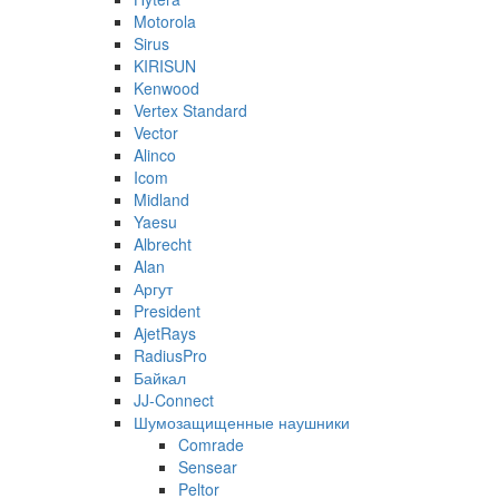
Motorola
Sirus
KIRISUN
Kenwood
Vertex Standard
Vector
Alinco
Icom
Midland
Yaesu
Albrecht
Alan
Аргут
President
AjetRays
RadiusPro
Байкал
JJ-Connect
Шумозащищенные наушники
Comrade
Sensear
Peltor