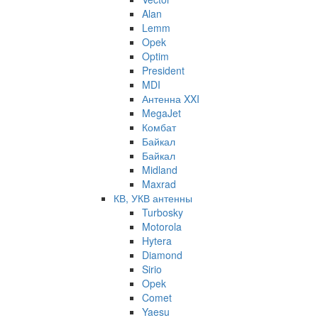
Alan
Lemm
Opek
Optim
President
MDI
Антенна XXI
MegaJet
Комбат
Байкал
Байкал
Midland
Maxrad
КВ, УКВ антенны
Turbosky
Motorola
Hytera
Diamond
Sirio
Opek
Comet
Yaesu