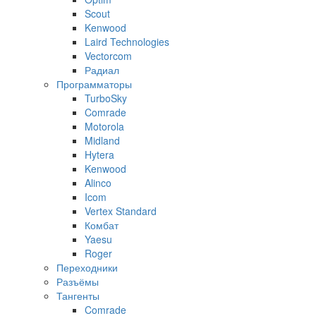
Scout
Kenwood
Laird Technologies
Vectorcom
Радиал
Программаторы
TurboSky
Comrade
Motorola
Midland
Hytera
Kenwood
Alinco
Icom
Vertex Standard
Комбат
Yaesu
Roger
Переходники
Разъёмы
Тангенты
Comrade