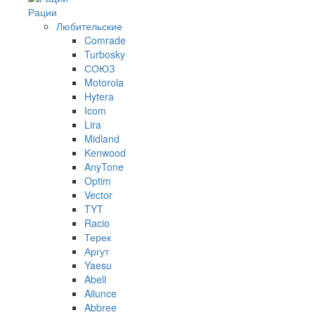
Рации
Любительские
Comrade
Turbosky
СОЮЗ
Motorola
Hytera
Icom
Lira
Midland
Kenwood
AnyTone
Optim
Vector
TYT
Racio
Терек
Аргут
Yaesu
Abell
Ailunce
Abbree