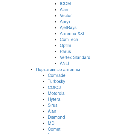
ICOM
Alan
Vector
Аргут
AjetRays
Антенна XXI
ComTech
Optim
Parus
Vertex Standard
ANLI
Портативные антенны
Comrade
Turbosky
СОЮЗ
Motorola
Hytera
Sirus
Alan
Diamond
MDI
Comet