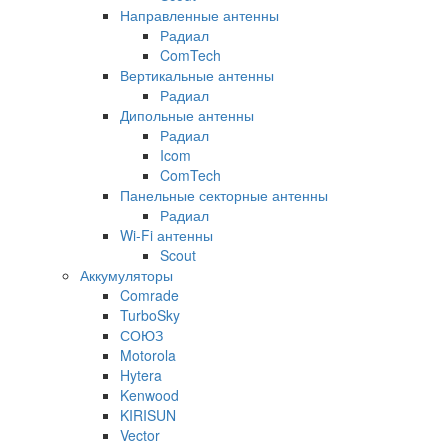
Направленные антенны
Радиал
ComTech
Вертикальные антенны
Радиал
Дипольные антенны
Радиал
Icom
ComTech
Панельные секторные антенны
Радиал
Wi-Fi антенны
Scout
Аккумуляторы
Comrade
TurboSky
СОЮЗ
Motorola
Hytera
Kenwood
KIRISUN
Vector