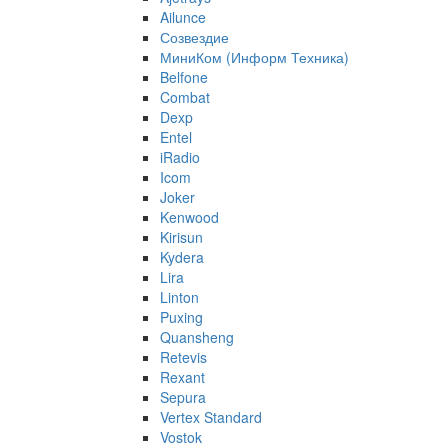
Ailunce
Созвездие
МиниКом (Информ Техника)
Belfone
Combat
Dexp
Entel
iRadio
Icom
Joker
Kenwood
Kirisun
Kydera
Lira
Linton
Puxing
Quansheng
Retevis
Rexant
Sepura
Vertex Standard
Vostok