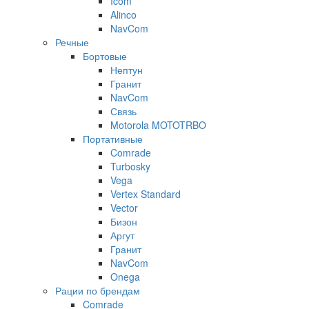
Icom
Alinco
NavCom
Речные
Бортовые
Нептун
Гранит
NavCom
Связь
Motorola MOTOTRBO
Портативные
Comrade
Turbosky
Vega
Vertex Standard
Vector
Бизон
Аргут
Гранит
NavCom
Onega
Рации по брендам
Comrade