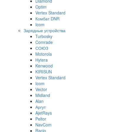
Diamond
Optim
Vertex Standard
Комбат DNR
Icom
Зарядные устройства
Turbosky
Comrade
СОЮЗ
Motorola
Hytera
Kenwood
KIRISUN
Vertex Standard
Icom
Vector
Midland
Alan
Аргут
AjetRays
Peltor
NavCom
Racio