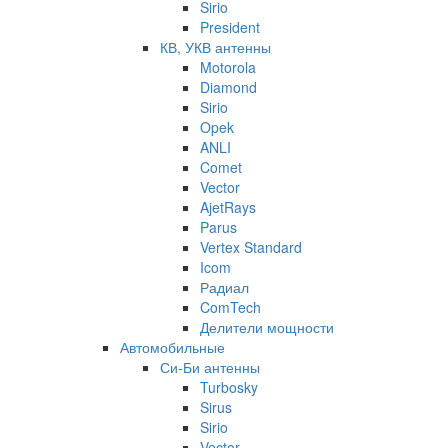
Sirio
President
КВ, УКВ антенны
Motorola
Diamond
Sirio
Opek
ANLI
Comet
Vector
AjetRays
Parus
Vertex Standard
Icom
Радиал
ComTech
Делители мощности
Автомобильные
Си-Би антенны
Turbosky
Sirus
Sirio
Vector