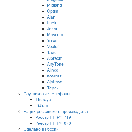
Midland
Optim
Alan
Intek
Joker
Maycom
Yosan
Vector
Таис
Albrecht
AnyTone
Alinco
Комбат
Ajetrays
Терек
Спутниковые телефоны
Thuraya
Iridium
Рации российского производства
Реестр ПП РФ 719
Реестр ПП РФ 878
Сделано в России