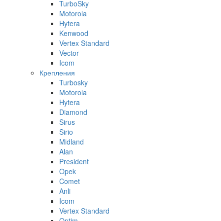
TurboSky
Motorola
Hytera
Kenwood
Vertex Standard
Vector
Icom
Крепления
Turbosky
Motorola
Hytera
Diamond
Sirus
Sirio
Midland
Alan
President
Opek
Comet
Anli
Icom
Vertex Standard
Optim