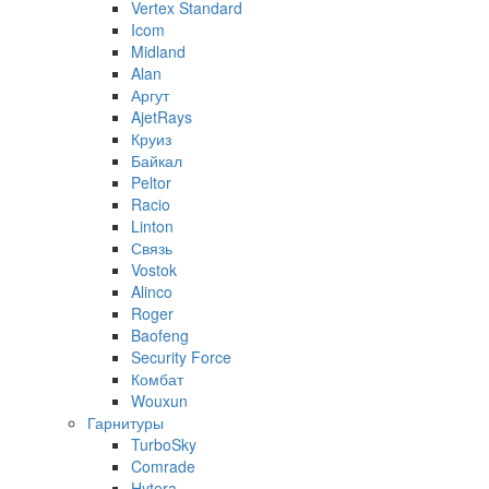
Vertex Standard
Icom
Midland
Alan
Аргут
AjetRays
Круиз
Байкал
Peltor
Racio
Linton
Связь
Vostok
Alinco
Roger
Baofeng
Security Force
Комбат
Wouxun
Гарнитуры
TurboSky
Comrade
Hytera