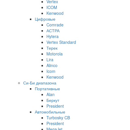
Vertex
ICOM
Kenwood
Цифровые
Comrade
АСТРА
Hytera
Vertex Standard
Терек
Motorola
Lira
Alinco
Icom
Kenwood
Си-Би диапазона
Портативные
Alan
Беркут
President
Автомобильные
Turbosky CB
President
MegaJet