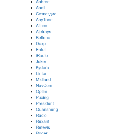
Abbree
Abell
Созвездие
AnyTone
Alinco
Ajetrays
Belfone
Dexp
Entel
iRadio
Joker
Kydera
Linton
Midland
NavCom
Optim
Puxing
President
Quansheng
Racio
Rexant
Retevis
Roger