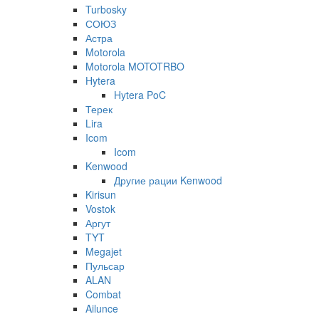
Turbosky
СОЮЗ
Астра
Motorola
Motorola MOTOTRBO
Hytera
Hytera PoC
Терек
Lira
Icom
Icom
Kenwood
Другие рации Kenwood
Kirisun
Vostok
Аргут
TYT
Megajet
Пульсар
ALAN
Combat
Ailunce