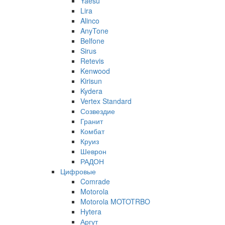
Yaesu
Lira
Alinco
AnyTone
Belfone
Sirus
Retevis
Kenwood
Kirisun
Kydera
Vertex Standard
Созвездие
Гранит
Комбат
Круиз
Шеврон
РАДОН
Цифровые
Comrade
Motorola
Motorola MOTOTRBO
Hytera
Аргут