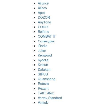
Ailunce
Alinco
Apex
DOZOR
AnyTone
СОЮЗ
Belfone
COMBAT IT
Созвездие
iRadio
Joker
Kenwood
Kydera
Kirisun
Datakam
SIRUS
Quansheng
Retevis
Rexant
ТАКТ Atex
Vertex Standard
Vostok