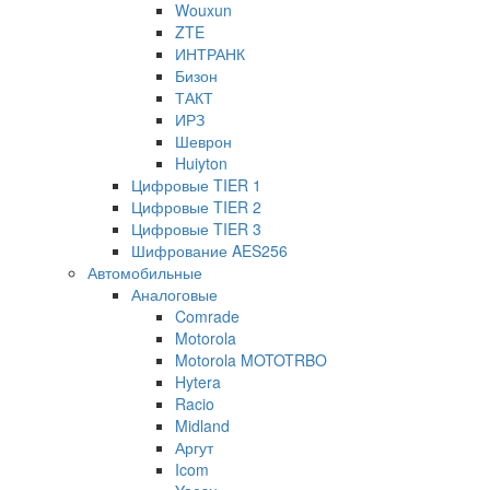
Wouxun
ZTE
ИНТРАНК
Бизон
ТАКТ
ИРЗ
Шеврон
Huiyton
Цифровые TIER 1
Цифровые TIER 2
Цифровые TIER 3
Шифрование AES256
Автомобильные
Аналоговые
Comrade
Motorola
Motorola MOTOTRBO
Hytera
Racio
Midland
Аргут
Icom