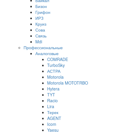
Байкал
Бизон
Грифон
ИРЗ
Круиз
Сова
Связь
Mdi
Профессиональные
Аналоговые
COMRADE
TurboSky
АСТРА
Motorola
Motorola MOTOTRBO
Hytera
TYT
Racio
Lira
Терек
AGENT
Icom
Yaesu