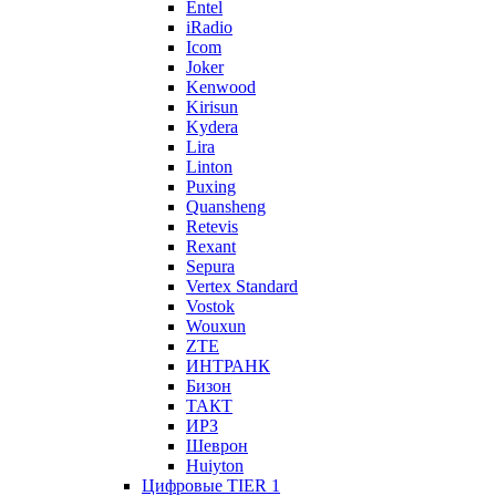
Entel
iRadio
Icom
Joker
Kenwood
Kirisun
Kydera
Lira
Linton
Puxing
Quansheng
Retevis
Rexant
Sepura
Vertex Standard
Vostok
Wouxun
ZTE
ИНТРАНК
Бизон
ТАКТ
ИРЗ
Шеврон
Huiyton
Цифровые TIER 1