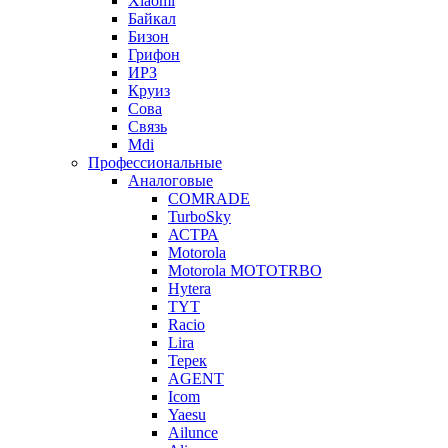
Xiaomi
Байкал
Бизон
Грифон
ИРЗ
Круиз
Сова
Связь
Mdi
Профессиональные
Аналоговые
COMRADE
TurboSky
АСТРА
Motorola
Motorola MOTOTRBO
Hytera
TYT
Racio
Lira
Терек
AGENT
Icom
Yaesu
Ailunce