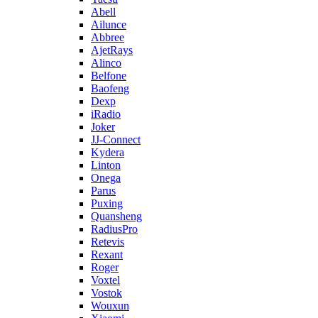
Abell
Ailunce
Abbree
AjetRays
Alinco
Belfone
Baofeng
Dexp
iRadio
Joker
JJ-Connect
Kydera
Linton
Onega
Parus
Puxing
Quansheng
RadiusPro
Retevis
Rexant
Roger
Voxtel
Vostok
Wouxun