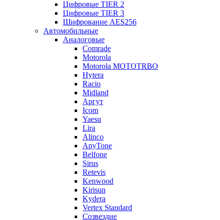
Цифровые TIER 2
Цифровые TIER 3
Шифрование AES256
Автомобильные
Аналоговые
Comrade
Motorola
Motorola MOTOTRBO
Hytera
Racio
Midland
Аргут
Icom
Yaesu
Lira
Alinco
AnyTone
Belfone
Sirus
Retevis
Kenwood
Kirisun
Kydera
Vertex Standard
Созвездие