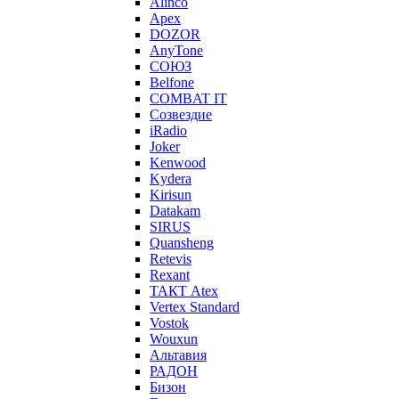
Alinco
Apex
DOZOR
AnyTone
СОЮЗ
Belfone
COMBAT IT
Созвездие
iRadio
Joker
Kenwood
Kydera
Kirisun
Datakam
SIRUS
Quansheng
Retevis
Rexant
ТАКТ Atex
Vertex Standard
Vostok
Wouxun
Альтавия
РАДОН
Бизон