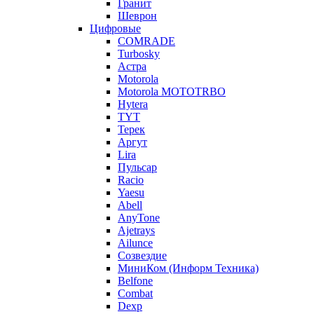
Гранит
Шеврон
Цифровые
COMRADE
Turbosky
Астра
Motorola
Motorola MOTOTRBO
Hytera
TYT
Терек
Аргут
Lira
Пульсар
Racio
Yaesu
Abell
AnyTone
Ajetrays
Ailunce
Созвездие
МиниКом (Информ Техника)
Belfone
Combat
Dexp