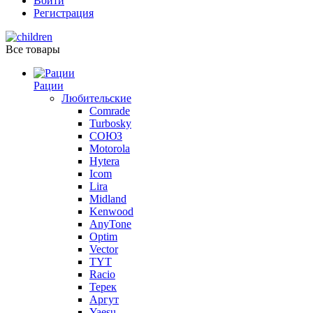
Войти
Регистрация
Все товары
Рации
Любительские
Comrade
Turbosky
СОЮЗ
Motorola
Hytera
Icom
Lira
Midland
Kenwood
AnyTone
Optim
Vector
TYT
Racio
Терек
Аргут
Yaesu