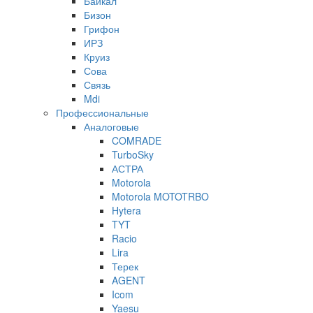
Байкал
Бизон
Грифон
ИРЗ
Круиз
Сова
Связь
Mdi
Профессиональные
Аналоговые
COMRADE
TurboSky
АСТРА
Motorola
Motorola MOTOTRBO
Hytera
TYT
Racio
Lira
Терек
AGENT
Icom
Yaesu