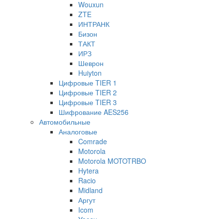
Wouxun
ZTE
ИНТРАНК
Бизон
ТАКТ
ИРЗ
Шеврон
Huiyton
Цифровые TIER 1
Цифровые TIER 2
Цифровые TIER 3
Шифрование AES256
Автомобильные
Аналоговые
Comrade
Motorola
Motorola MOTOTRBO
Hytera
Racio
Midland
Аргут
Icom