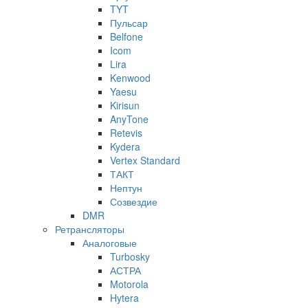
TYT
Пульсар
Belfone
Icom
Lira
Kenwood
Yaesu
Kirisun
AnyTone
Retevis
Kydera
Vertex Standard
ТАКТ
Нептун
Созвездие
DMR
Ретрансляторы
Аналоговые
Turbosky
АСТРА
Motorola
Hytera