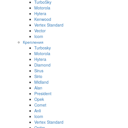
TurboSky
Motorola
Hytera
Kenwood
Vertex Standard
Vector
Icom
Крепления
Turbosky
Motorola
Hytera
Diamond
Sirus
Sirio
Midland
Alan
President
Opek
Comet
Anli
Icom
Vertex Standard
Optim