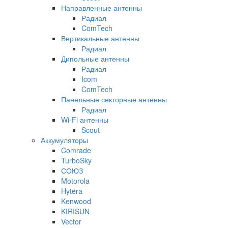
Направленные антенны
Радиал
ComTech
Вертикальные антенны
Радиал
Дипольные антенны
Радиал
Icom
ComTech
Панельные секторные антенны
Радиал
Wi-Fi антенны
Scout
Аккумуляторы
Comrade
TurboSky
СОЮЗ
Motorola
Hytera
Kenwood
KIRISUN
Vector