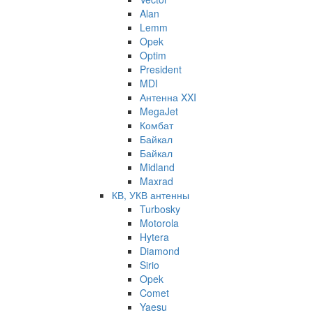
Alan
Lemm
Opek
Optim
President
MDI
Антенна XXI
MegaJet
Комбат
Байкал
Байкал
Midland
Maxrad
КВ, УКВ антенны
Turbosky
Motorola
Hytera
Diamond
Sirio
Opek
Comet
Yaesu