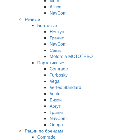
Icom
Alinco
NavCom
Речные
Бортовые
Нептун
Гранит
NavCom
Связь
Motorola MOTOTRBO
Портативные
Comrade
Turbosky
Vega
Vertex Standard
Vector
Бизон
Аргут
Гранит
NavCom
Onega
Рации по брендам
Comrade