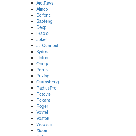
AjetRays
Alinco
Belfone
Baofeng
Dexp
iRadio
Joker
JJ-Connect
Kydera
Linton
Onega
Parus
Puxing
Quansheng
RadiusPro
Retevis
Rexant
Roger
Voxtel
Vostok
Wouxun
Xiaomi