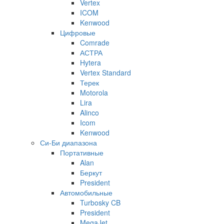
Vertex
ICOM
Kenwood
Цифровые
Comrade
АСТРА
Hytera
Vertex Standard
Терек
Motorola
Lira
Alinco
Icom
Kenwood
Си-Би диапазона
Портативные
Alan
Беркут
President
Автомобильные
Turbosky CB
President
MegaJet