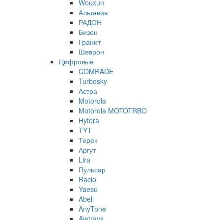
Wouxun
Альтавия
РАДОН
Бизон
Гранит
Шеврон
Цифровые
COMRADE
Turbosky
Астра
Motorola
Motorola MOTOTRBO
Hytera
TYT
Терек
Аргут
Lira
Пульсар
Racio
Yaesu
Abell
AnyTone
Ajetrays