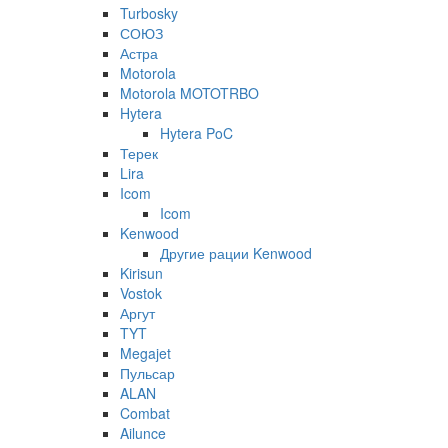
Turbosky
СОЮЗ
Астра
Motorola
Motorola MOTOTRBO
Hytera
Hytera PoC
Терек
Lira
Icom
Icom
Kenwood
Другие рации Kenwood
Kirisun
Vostok
Аргут
TYT
Megajet
Пульсар
ALAN
Combat
Ailunce