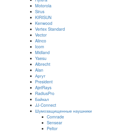
Motorola
Sirus
KIRISUN
Kenwood
Vertex Standard
Vector
Alinco
Icom
Midland
Yaesu
Albrecht
Alan
Аргут
President
AjetRays
RadiusPro
Байкал
JJ-Connect
Шумозащищенные наушники
Comrade
Sensear
Peltor