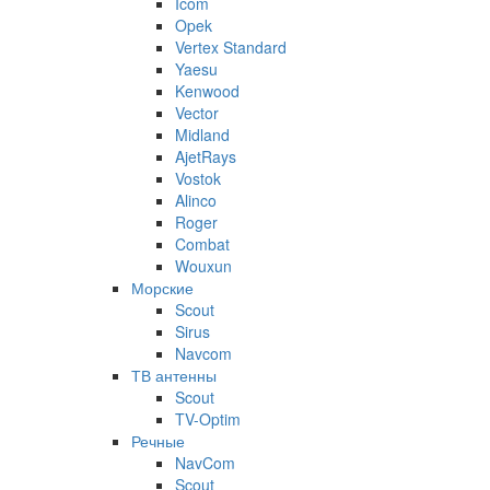
Icom
Opek
Vertex Standard
Yaesu
Kenwood
Vector
Midland
AjetRays
Vostok
Alinco
Roger
Combat
Wouxun
Морские
Scout
Sirus
Navcom
ТВ антенны
Scout
TV-Optim
Речные
NavCom
Scout