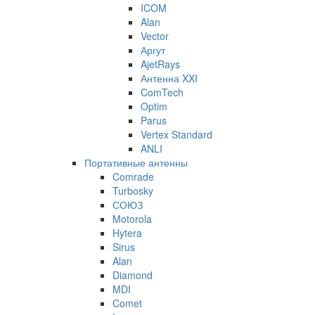
ICOM
Alan
Vector
Аргут
AjetRays
Антенна XXI
ComTech
Optim
Parus
Vertex Standard
ANLI
Портативные антенны
Comrade
Turbosky
СОЮЗ
Motorola
Hytera
Sirus
Alan
Diamond
MDI
Comet