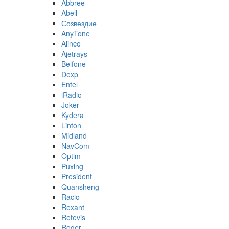
Abbree
Abell
Созвездие
AnyTone
Alinco
Ajetrays
Belfone
Dexp
Entel
iRadio
Joker
Kydera
Linton
Midland
NavCom
Optim
Puxing
President
Quansheng
Racio
Rexant
Retevis
Roger