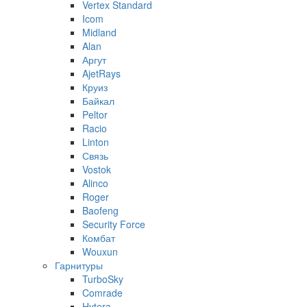
Vertex Standard
Icom
Midland
Alan
Аргут
AjetRays
Круиз
Байкал
Peltor
Racio
Linton
Связь
Vostok
Alinco
Roger
Baofeng
Security Force
Комбат
Wouxun
Гарнитуры
TurboSky
Comrade
Hytera