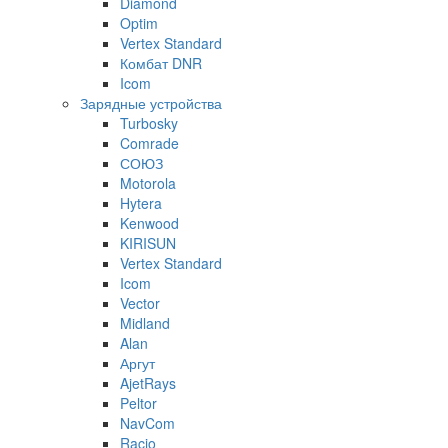
Diamond
Optim
Vertex Standard
Комбат DNR
Icom
Зарядные устройства
Turbosky
Comrade
СОЮЗ
Motorola
Hytera
Kenwood
KIRISUN
Vertex Standard
Icom
Vector
Midland
Alan
Аргут
AjetRays
Peltor
NavCom
Racio