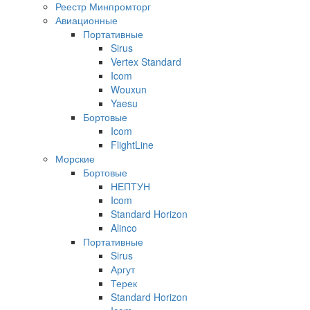
Реестр Минпромторг
Авиационные
Портативные
Sirus
Vertex Standard
Icom
Wouxun
Yaesu
Бортовые
Icom
FlightLine
Морские
Бортовые
НЕПТУН
Icom
Standard Horizon
Alinco
Портативные
Sirus
Аргут
Терек
Standard Horizon