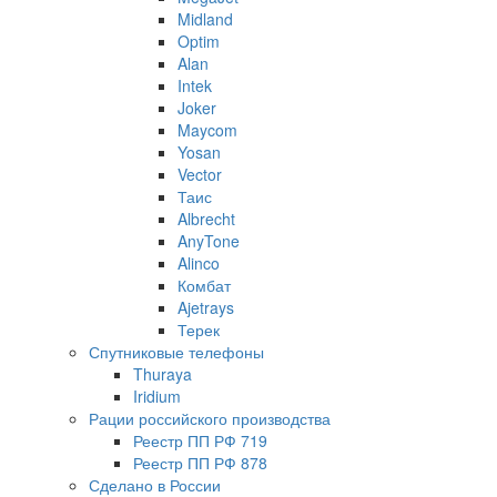
Midland
Optim
Alan
Intek
Joker
Maycom
Yosan
Vector
Таис
Albrecht
AnyTone
Alinco
Комбат
Ajetrays
Терек
Спутниковые телефоны
Thuraya
Iridium
Рации российского производства
Реестр ПП РФ 719
Реестр ПП РФ 878
Сделано в России