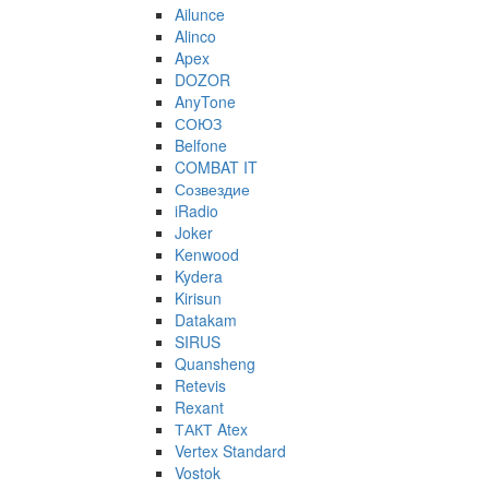
Ailunce
Alinco
Apex
DOZOR
AnyTone
СОЮЗ
Belfone
COMBAT IT
Созвездие
iRadio
Joker
Kenwood
Kydera
Kirisun
Datakam
SIRUS
Quansheng
Retevis
Rexant
ТАКТ Atex
Vertex Standard
Vostok