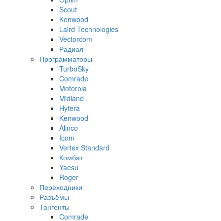
Scout
Kenwood
Laird Technologies
Vectorcom
Радиал
Программаторы
TurboSky
Comrade
Motorola
Midland
Hytera
Kenwood
Alinco
Icom
Vertex Standard
Комбат
Yaesu
Roger
Переходники
Разъёмы
Тангенты
Comrade