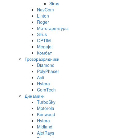
Sirus
NavCom
Linton
Roger
Мотогарнитуры
Sirus
OPTIM
Megajet
Комбат
Грозоразрядники
Diamond
PolyPhaser
Anli
Hytera
ComTech
Динамики
TurboSky
Motorola
Kenwood
Hytera
Midland
AjetRays