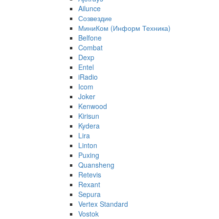
Ailunce
Созвездие
МиниКом (Информ Техника)
Belfone
Combat
Dexp
Entel
iRadio
Icom
Joker
Kenwood
Kirisun
Kydera
Lira
Linton
Puxing
Quansheng
Retevis
Rexant
Sepura
Vertex Standard
Vostok