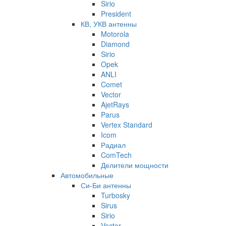
Sirio
President
КВ, УКВ антенны
Motorola
Diamond
Sirio
Opek
ANLI
Comet
Vector
AjetRays
Parus
Vertex Standard
Icom
Радиал
ComTech
Делители мощности
Автомобильные
Си-Би антенны
Turbosky
Sirus
Sirio
Vector