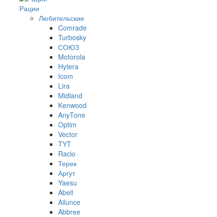
Рации
Любительские
Comrade
Turbosky
СОЮЗ
Motorola
Hytera
Icom
Lira
Midland
Kenwood
AnyTone
Optim
Vector
TYT
Racio
Терек
Аргут
Yaesu
Abell
Ailunce
Abbree