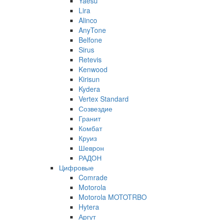
Yaesu
Lira
Alinco
AnyTone
Belfone
Sirus
Retevis
Kenwood
Kirisun
Kydera
Vertex Standard
Созвездие
Гранит
Комбат
Круиз
Шеврон
РАДОН
Цифровые
Comrade
Motorola
Motorola MOTOTRBO
Hytera
Аргут